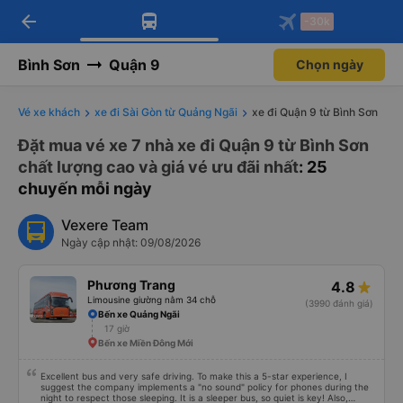
arrow_back
Tải app Vexere ngay!
Tải app Vexere
-30k
Mở app
Mở app
Nhận ưu đãi thành viên độc
-30k/ghế khi đặt vé máy bay qua
quyền
app
Bình Sơn
Quận 9
Chọn ngày
Vé xe khách
xe đi Sài Gòn từ Quảng Ngãi
xe đi Quận 9 từ Bình Sơn
Đặt mua vé xe 7 nhà xe đi Quận 9 từ Bình Sơn
chất lượng cao và giá vé ưu đãi nhất
: 25
chuyến mỗi ngày
Vexere Team
Ngày cập nhật: 09/08/2026
Phương Trang
4.8
Limousine giường nằm 34 chỗ
(3990 đánh giá)
Bến xe Quảng Ngãi
17 giờ
Bến xe Miền Đông Mới
Excellent bus and very safe driving. To make this a 5-star experience, I
suggest the company implements a "no sound" policy for phones during the
night to respect those sleeping. It is a sleeper bus, so quiet is key! Also,