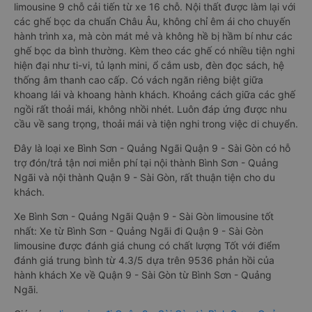
limousine 9 chỗ cải tiến từ xe 16 chỗ. Nội thất được làm lại với
các ghế bọc da chuẩn Châu Âu, không chỉ êm ái cho chuyến
hành trình xa, mà còn mát mẻ và không hề bị hầm bí như các
ghế bọc da bình thường. Kèm theo các ghế có nhiều tiện nghi
hiện đại như ti-vi, tủ lạnh mini, ổ cắm usb, đèn đọc sách, hệ
thống âm thanh cao cấp. Có vách ngăn riêng biệt giữa
khoang lái và khoang hành khách. Khoảng cách giữa các ghế
ngồi rất thoải mái, không nhồi nhét. Luôn đáp ứng được nhu
cầu về sang trọng, thoải mái và tiện nghi trong việc di chuyển.
Đây là loại xe Bình Sơn - Quảng Ngãi Quận 9 - Sài Gòn có hỗ
trợ đón/trả tận nơi miễn phí tại nội thành Bình Sơn - Quảng
Ngãi và nội thành Quận 9 - Sài Gòn, rất thuận tiện cho du
khách.
Xe Bình Sơn - Quảng Ngãi Quận 9 - Sài Gòn limousine tốt
nhất: Xe từ Bình Sơn - Quảng Ngãi đi Quận 9 - Sài Gòn
limousine được đánh giá chung có chất lượng Tốt với điểm
đánh giá trung bình từ 4.3/5 dựa trên 9536 phản hồi của
hành khách Xe về Quận 9 - Sài Gòn từ Bình Sơn - Quảng
Ngãi.