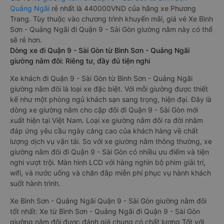
Quảng Ngãi
rẻ nhất là 440000VND của hãng xe Phương
Trang. Tùy thuộc vào chương trình khuyến mãi, giá vé Xe Bình
Sơn - Quảng Ngãi đi Quận 9 - Sài Gòn giường nằm này có thể
sẽ rẻ hơn.
Dòng xe đi Quận 9 - Sài Gòn từ Bình Sơn - Quảng Ngãi
giường nằm đôi: Riêng tư, đầy đủ tiện nghi
Xe khách đi Quận 9 - Sài Gòn từ Bình Sơn - Quảng Ngãi
giường nằm đôi là loại xe đặc biệt. Với mỗi giường được thiết
kế như một phòng ngủ khách sạn sang trọng, hiện đại. Đây là
dòng xe giường nằm cho cặp đôi đi Quận 9 - Sài Gòn mới
xuất hiện tại Việt Nam. Loại xe giường nằm đôi ra đời nhằm
đáp ứng yêu cầu ngày càng cao của khách hàng về chất
lượng dịch vụ vận tải. So với xe giường nằm thông thường, xe
giường nằm đôi đi Quận 9 - Sài Gòn có nhiều ưu điểm và tiện
nghi vượt trội. Màn hình LCD với hàng nghìn bộ phim giải trí,
wifi, và nước uống và chăn đắp miễn phí phục vụ hành khách
suốt hành trình.
Xe Bình Sơn - Quảng Ngãi Quận 9 - Sài Gòn giường nằm đôi
tốt nhất: Xe từ Bình Sơn - Quảng Ngãi đi Quận 9 - Sài Gòn
giường nằm đôi được đánh giá chung có chất lượng Tốt với