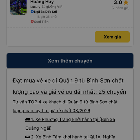
star_rate
Hoàng Huy
3.0
Luxury 34 giường VIP
(7 đánh giá)
Ngã Ba Dốc Sỏi
18 giờ 35 phút
Suối Tiên
Xem giá
Xem thêm chuyến
Đặt mua vé xe đi Quận 9 từ Bình Sơn chất
lượng cao và giá vé ưu đãi nhất: 25 chuyến
Tư vấn TOP 4 xe khách đi Quận 9 từ Bình Sơn chất
lượng cao, uy tín, giá rẻ nhất 08/2026
🚌 1. Xe Phương Trang khởi hành tại (Bến xe
Quảng Ngãi)
🚌 2. Xe Bình Tâm khởi hành tại QL1A, Nghĩa