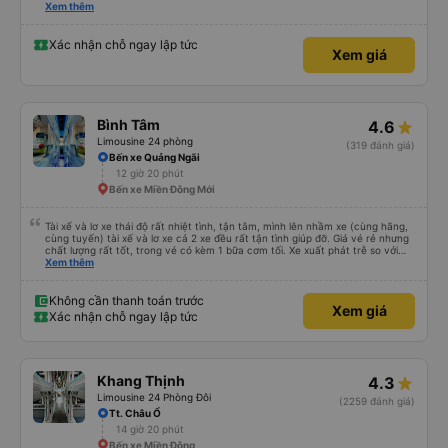
please display the Wi-Fi password clearly inside the cabin for convenience. I
Xem thêm
would definitely ride with them again! -------------- ​ Xe chất lượng tốt và
tài xế lái xe rất an toàn. Để dịch vụ hoàn hảo hơn, tôi góp ý nhà xe nên có
quy định rõ ràng về việc giữ im lặng (tắt âm thanh điện thoại) vào ban đêm
Xác nhận chỗ ngay lập tức
Xem giá
để tránh làm phiền hành khách khác ngủ. Ngoài ra, nhà xe nên dán sẵn mật
khẩu Wi-Fi trong xe để hành khách dễ dàng sử dụng. Tôi vẫn sẽ tiếp tục ủng
hộ nhà xe trong tương lai!
Bình Tâm
4.6
Limousine 24 phòng
(319 đánh giá)
Bến xe Quảng Ngãi
12 giờ 20 phút
Bến xe Miền Đông Mới
Tài xế và lơ xe thái độ rất nhiệt tình, tận tâm, mình lên nhầm xe (cùng hãng,
cùng tuyến) tài xế và lơ xe cả 2 xe đều rất tận tình giúp đỡ. Giá vé rẻ nhưng
chất lượng rất tốt, trong vé có kèm 1 bữa cơm tối. Xe xuất phát trễ so với
trên app 45p, nhưng do bão nên trời mưa rất to, có thể thông cảm được.
Xem thêm
99/10
Không cần thanh toán trước
Xem giá
Xác nhận chỗ ngay lập tức
Khang Thịnh
4.3
Limousine 24 Phòng Đôi
(2259 đánh giá)
Tt. Châu Ổ
14 giờ 20 phút
Bến xe Miền Đông