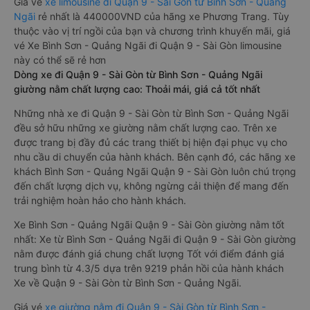
Giá vé
xe limousine đi Quận 9 - Sài Gòn từ Bình Sơn - Quảng
Ngãi
rẻ nhất là 440000VND của hãng xe Phương Trang. Tùy
thuộc vào vị trí ngồi của bạn và chương trình khuyến mãi, giá
vé Xe Bình Sơn - Quảng Ngãi đi Quận 9 - Sài Gòn limousine
này có thể sẽ rẻ hơn
Dòng xe đi Quận 9 - Sài Gòn từ Bình Sơn - Quảng Ngãi
giường nằm chất lượng cao: Thoải mái, giá cả tốt nhất
Những nhà xe đi Quận 9 - Sài Gòn từ Bình Sơn - Quảng Ngãi
đều sở hữu những xe giường nằm chất lượng cao. Trên xe
được trang bị đầy đủ các trang thiết bị hiện đại phục vụ cho
nhu cầu di chuyển của hành khách. Bên cạnh đó, các hãng xe
khách Bình Sơn - Quảng Ngãi Quận 9 - Sài Gòn luôn chú trọng
đến chất lượng dịch vụ, không ngừng cải thiện để mang đến
trải nghiệm hoàn hảo cho hành khách.
Xe Bình Sơn - Quảng Ngãi Quận 9 - Sài Gòn giường nằm tốt
nhất: Xe từ Bình Sơn - Quảng Ngãi đi Quận 9 - Sài Gòn giường
nằm được đánh giá chung chất lượng Tốt với điểm đánh giá
trung bình từ 4.3/5 dựa trên 9219 phản hồi của hành khách
Xe về Quận 9 - Sài Gòn từ Bình Sơn - Quảng Ngãi.
Giá vé
xe giường nằm đi Quận 9 - Sài Gòn từ Bình Sơn -