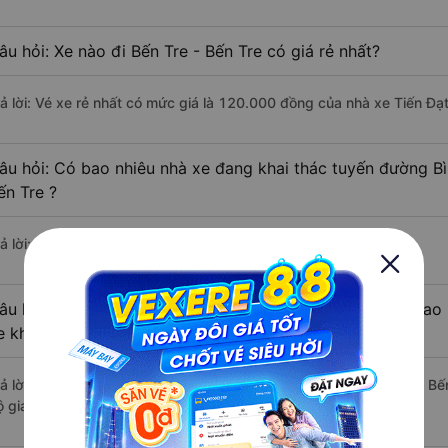
âu hỏi: Xe nào đi Bến Tre - Bến Tre có giá rẻ nhất?
rả lời: Vé xe rẻ nhất có mức giá là 120.000 đồng của nhà xe Tiến Đạt
âu hỏi: Có bao nhiêu nhà xe đang khai thác tuyến đường Bì
ến Tre ?
ả lời: Hiện tại có 3 nhà xe khai thác tuyến đường.
âu hỏi: Từ Bình Tân - Sài Gòn đi Bến Tre - Bến Tre mất bao 
e khách?
rả lời: Thời gian di chuyển bằng xe khách từ Bình Tân - Sài Gòn đi B
 giao thông thuận lợi.