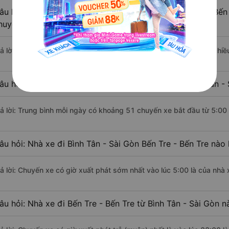
âu hỏi: Khoảng cách từ Bình Tân - Sài Gòn đi Bến Tre - Bến
huyển bằng xe khách?
rả lời: Đoạn đường đi Bến Tre - Bến Tre từ Bình Tân - Sài Gòn có chi
âu hỏi: Mỗi ngày có bao nhiêu chuyến xe khách Bình Tân - S
rả lời: Trung bình mỗi ngày có khoảng 51 chuyến xe bắt đầu từ 5:00
âu hỏi: Nhà xe đi Bình Tân - Sài Gòn Bến Tre - Bến Tre nào
rả lời: Chuyến xe có giờ xuất phát sớm nhất vào lúc 5:00 là của nhà
âu hỏi: Nhà xe đi Bến Tre - Bến Tre từ Bình Tân - Sài Gòn n