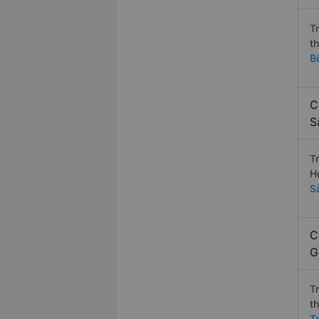
T
t
B
C
S
T
H
S
C
G
T
t
T