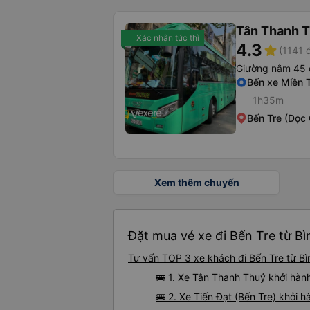
Tân Thanh 
Xác nhận tức thì
4.3
star
(1141 
Giường nằm 45 
Bến xe Miền 
1h35m
Bến Tre (Dọc 
Xem thêm chuyến
Đặt mua vé xe đi Bến Tre từ Bì
Tư vấn TOP 3 xe khách đi Bến Tre từ Bìn
🚌 1. Xe Tân Thanh Thuỷ khởi hàn
🚌 2. Xe Tiến Đạt (Bến Tre) khởi 