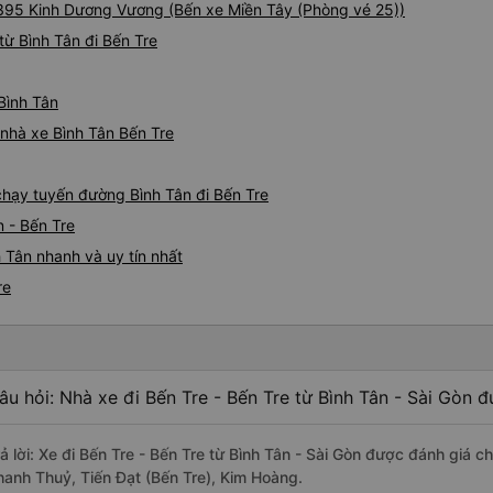
 395 Kinh Dương Vương (Bến xe Miền Tây (Phòng vé 25))
ừ Bình Tân đi Bến Tre
 Bình Tân
á nhà xe Bình Tân Bến Tre
 chạy tuyến đường Bình Tân đi Bến Tre
n - Bến Tre
 Tân nhanh và uy tín nhất
re
âu hỏi: Nhà xe đi Bến Tre - Bến Tre từ Bình Tân - Sài Gòn đ
rả lời: Xe đi Bến Tre - Bến Tre từ Bình Tân - Sài Gòn được đánh giá c
hanh Thuỷ, Tiến Đạt (Bến Tre), Kim Hoàng.