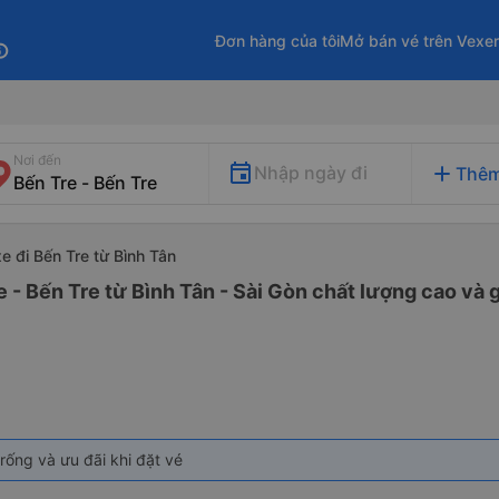
Đơn hàng của tôi
Mở bán vé trên Vexe
fo
Nơi đến
add
Nhập ngày đi
Thêm
xe đi Bến Tre từ Bình Tân
 - Bến Tre từ Bình Tân - Sài Gòn chất lượng cao và g
rống và ưu đãi khi đặt vé