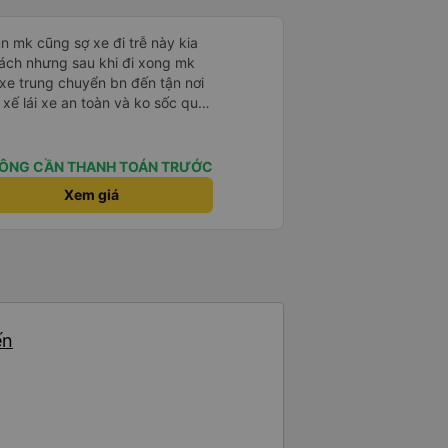
 mk cũng sợ xe đi trễ này kia
hách nhưng sau khi đi xong mk
 xe trung chuyển bn đến tận nơi
 xế lái xe an toàn và ko sốc quá
u đáo nchung mk có đi sg vẫn
ÔNG CẦN THANH TOÁN TRƯỚC
Xem giá
ến