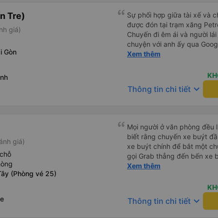
n Tre)
Sự phối hợp giữa tài xế và c
được đón tại trạm xăng Petr
nh giá)
Chuyến đi êm ái và người lái 
chuyện với anh ấy qua Googl
i Gòn
cả hơi khó hiểu đối với chúng
Xem thêm
nhưng có lẽ là do chúng tôi 
KH
ánh
keyboard_arrow_down
Thông tin chi tiết
Mọi người ở văn phòng đều lị
biết rằng chuyến xe buýt đầu
ánh giá)
xe buýt chính để bắt một ch
 chỗ
gọi Grab thẳng đến bến xe bu
hòng
không phải mang vác hành lý
Xem thêm
Tây (Phòng vé 25)
chính sạch sẽ, thoải mái và c
KH
re
keyboard_arrow_down
Thông tin chi tiết