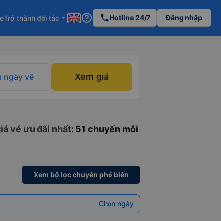
help_outline
phone
Hotline 24/7
Đăng nhập
re
Trở thành đối tác
arrow_drop_down
Xem giá
 ngày về
iá vé ưu đãi nhất
: 51 chuyến mỗi
Xem bộ lọc chuyến phổ biến
Chọn ngày