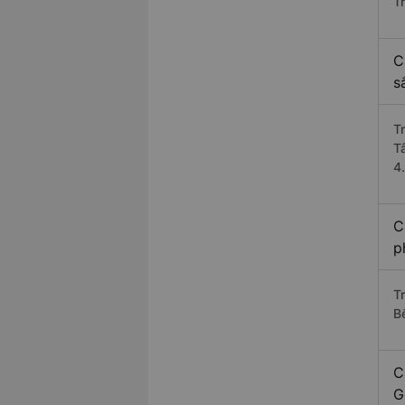
T
C
s
T
T
4
C
p
Tr
B
C
G