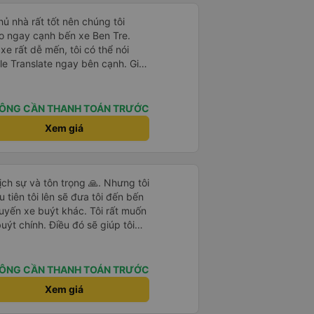
hủ nhà rất tốt nên chúng tôi
o ngay cạnh bến xe Ben Tre.
xe rất dễ mến, tôi có thể nói
e Translate ngay bên cạnh. Giá
 tôi vì thay đổi giữa các ngày,
là người nước ngoài.
ÔNG CẦN THANH TOÁN TRƯỚC
Xem giá
ch sự và tôn trọng 🙏. Nhưng tôi
 tiên tôi lên sẽ đưa tôi đến bến
uyến xe buýt khác. Tôi rất muốn
ýt chính. Điều đó sẽ giúp tôi
 nhiều lần. Ngoài ra, xe buýt
huyến đi rất dễ chịu.
ÔNG CẦN THANH TOÁN TRƯỚC
Xem giá