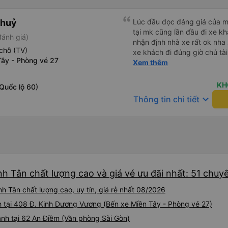
Thuỷ
Lúc đầu đọc đáng giá của mn
tại mk cũng lần đầu đi xe k
đánh giá)
nhận định nhà xe rất ok nha
chỗ (TV)
xe khách đi đúng giờ chú tài
Tây - Phòng vé 27
đầu nha nv trên xe cũng ch
Xem thêm
ủng hộ nhà xe
KH
Quốc lộ 60)
keyboard_arrow_down
Thông tin chi tiết
nh Tân chất lượng cao và giá vé ưu đãi nhất: 51 chuy
h Tân chất lượng cao, uy tín, giá rẻ nhất 08/2026
h tại 408 Đ. Kinh Dương Vương (Bến xe Miền Tây - Phòng vé 27)
hành tại 62 An Điềm (Văn phòng Sài Gòn)