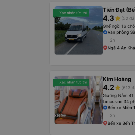
Tiến Đạt (Bế
Xác nhận tức thì
4.3
star
(52 đá
Ghế ngồi 16 chỗ
Văn phòng Sà
2h
Ngã 4 An Kh
Kim Hoàng
Xác nhận tức thì
4.2
star
(613 đ
Giường Nằm 41
Limousine 34 p
Bến xe Miền 
2h
Bến xe Bến T