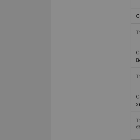
C
T
C
B
Tr
C
x
T
độ