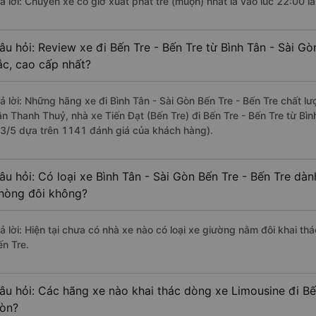
rả lời: Chuyến xe có giờ xuất phát trễ (muộn) nhất là vào lúc 22:00 
âu hỏi: Review xe đi Bến Tre - Bến Tre từ Bình Tân - Sài Gò
ắc, cao cấp nhất?
rả lời: Những hãng xe đi Bình Tân - Sài Gòn Bến Tre - Bến Tre chất lư
ân Thanh Thuỷ, nhà xe Tiến Đạt (Bến Tre) đi Bến Tre - Bến Tre từ Bìn
.3/5 dựa trên 1141 đánh giá của khách hàng).
âu hỏi: Có loại xe Bình Tân - Sài Gòn Bến Tre - Bến Tre dàn
hòng đôi không?
ả lời: Hiện tại chưa có nhà xe nào có loại xe giường nằm đôi khai thá
ến Tre.
âu hỏi: Các hãng xe nào khai thác dòng xe Limousine đi Bến
òn?