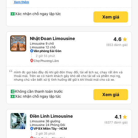
please display the Wi-Fi password clearly inside the cabin for convenience. I
Xem thêm
would definitely ride with them again! -------------- ​ Xe chất lượng tốt và
tài xế lái xe rất an toàn. Để dịch vụ hoàn hảo hơn, tôi góp ý nhà xe nên có
quy định rõ ràng về việc giữ im lặng (tắt âm thanh điện thoại) vào ban đêm
Xác nhận chỗ ngay lập tức
Xem giá
để tránh làm phiền hành khách khác ngủ. Ngoài ra, nhà xe nên dán sẵn mật
khẩu Wi-Fi trong xe để hành khách dễ dàng sử dụng. Tôi vẫn sẽ tiếp tục ủng
hộ nhà xe trong tương lai!
Nhật Đoan Limousine
4.6
Limousine 9 chỗ
(653 đánh giá)
Limousine 12 chỗ
Văn phòng Sài Gòn
2 giờ 55 phút
Chợ Phương Lâm
mình đc gọi báo đầy đủ khi giờ đón thay đổi, tài xế lịch sự, chạy rất êm và
thoải mái. Trên xe có hành khách gây khó dễ cho tài xế và phiền mọi ng,
nhưng chú vẫn biết xử lý tình huống để giữ k khí thoải mái cho cả xe.
Không cần thanh toán trước
Xem giá
Xác nhận chỗ ngay lập tức
Điền Linh Limousine
4.1
Limousine 36 giường
(6377 đánh giá)
Limousine 24 Phòng Đôi
VP BX Miền Tây - HCM
2 giờ 35 phút