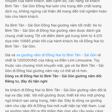
chuyển của hành khách. Bên cạnh đó, các hãng xe khách
Bình Tân - Sài Gòn Đồng Nai luôn chú trọng đến chất lượng
dịch vụ, không ngừng cải thiện để mang đến trải nghiệm hoàn
hảo cho hành khách.
Xe Bình Tân - Sài Gòn Đồng Nai giường nằm tốt nhất: Xe từ
Bình Tân - Sài Gòn đi Đồng Nai giường nằm được đánh giá
chung chất lượng Tốt với điểm đánh giá trung bình từ 4.0/5
dựa trên 10685 phản hồi của hành khách Xe về Đồng Nai từ
Bình Tân - Sài Gòn.
Giá vé
xe giường nằm đi Đồng Nai từ Bình Tân - Sài Gòn
rẻ
nhất là 120000VND của hãng xe Điền Linh Limousine. Tùy
thuộc vào chương trình khuyến mãi, giá vé Xe Bình Tân - Sài
Gòn đi Đồng Nai giường nằm này có thể sẽ rẻ hơn.
Dòng xe đi Đồng Nai từ Bình Tân - Sài Gòn giường nằm đôi:
Riêng tư, đầy đủ tiện nghi
Xe khách đi Đồng Nai từ Bình Tân - Sài Gòn giường nằm đôi là
loại xe đặc biệt. Với mỗi giường được thiết kế như một phòng
ngủ khách sạn sang trọng, hiện đại. Đây là dòng xe giường
nằm cho cặp đôi đi Đồng Nai mới xuất hiện tại Việt Nam. Loại
xe giường nằm đôi ra đời nhằm đáp ứng yêu cầu ngày càng