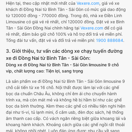
Hiện tại, theo cập nhật mới nhất của
Vexere.com
, giá vé xe
khách đi Đồng Nai từ Bình Tân - Sài Gòn có mức giá dao động
từ 120000 đồng - 770000 đồng. Trong đó, nhà xe Điền Linh
Limousine có giá vé rẻ nhất, chỉ 120000 đồng. Đặt vé xe Bình
Tân - Sài Gòn Đồng Nai chính hãng tại
Vexere.com
để có giá
rẻ nhất, đảm bảo giữ chỗ 100% và hỗ trợ đổi trả vé miễn phí.
Tổng đài tư vấn, đặt vé và đổi trả vé miễn phí:
1900 888684
.
3. Giới thiệu, tư vấn các dòng xe chạy tuyến đường
xe đi Đồng Nai từ Bình Tân - Sài Gòn:
Dòng xe đi Đồng Nai từ Bình Tân - Sài Gòn limousine 9 chỗ
vip, chất lượng cao: Tiện lợi, sang trọng
Là sản phẩm xe đi Đồng Nai từ Bình Tân - Sài Gòn limousine 9
chỗ cải tiến từ xe 16 chỗ. Nội thất được làm lại với các ghế
bọc da chuẩn Châu Âu, không chỉ êm ái cho chuyến hành
trình xa, mà còn mát mẻ và không hề bị hầm bí như các ghế
bọc da bình thường. Kèm theo các ghế có nhiều tiện nghi hiện
đại như ti-vi, tủ lạnh mini, ổ cắm usb, đèn đọc sách, hệ thống
âm thanh cao cấp. Có vách ngăn riêng biệt giữa khoang lái và
khoang hành khách. Khoảng cách giữa các ghế ngồi rất thoải
mái, không nhồi nhét. Luôn đáp ứng được nhu cầu về sang