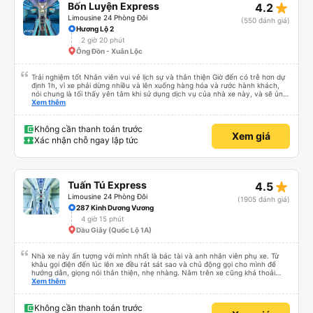
star_rate
Bốn Luyện Express
4.2
Limousine 24 Phòng Đôi
(550 đánh giá)
Hương Lộ 2
2 giờ 20 phút
Ông Đồn - Xuân Lộc
Trải nghiệm tốt Nhân viên vui vẻ lịch sự và thân thiện Giờ đến có trễ hơn dự
định 1h, vì xe phải dừng nhiều và lên xuống hàng hóa và rước hành khách,
nói chung là tối thấy yên tâm khi sử dụng dịch vụ của nhà xe này, và sẽ ủng
hộ và giới thiệu cho người thân sử dụng dịch vụ của nhà xe này
Xem thêm
Không cần thanh toán trước
Xem giá
Xác nhận chỗ ngay lập tức
star_rate
Tuấn Tú Express
4.5
Limousine 24 Phòng Đôi
(1905 đánh giá)
287 Kinh Dương Vương
4 giờ 15 phút
Dầu Giây (Quốc Lộ 1A)
Nhà xe này ấn tượng với mình nhất là bác tài và anh nhân viên phụ xe. Từ
khâu gọi điện đến lúc lên xe đều rát sát sao và chủ động gọi cho mình để
hướng dẫn, giọng nói thân thiện, nhẹ nhàng. Nằm trên xe cũng khá thoải
mái, chăn nệm nước suối đầy đủ. Chuyến xe của mình hầu hết là các cô bác
Xem thêm
lớn tuổi thế nên khi hít thở sẽ thấy có một chút mùi người già Lúc xuống xe,
điểm thả của mình ban đầu dự kiến là Ngã 3 Sợi ( Nha Trang ) và bắt Grab
nhưng các anh hướng dẫn mình xuống ở đây không có ma nào dám chở đâu
Không cần thanh toán trước