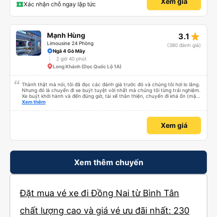
Xem giá
( vì đây là địa bàn của thế lực xe ôm ngầm, dân chơi cỏ kẹo ke...) Và thế là
Xác nhận chỗ ngay lập tức
mình được chở xuống Ngã 3 thành , nơi sáng sủa an toàn hơn. Một Chuyến
xe được biết thêm nhiều câu chuyện mới. Cảm ơn nhà xe đã giúp đỡ
star_rate
Mạnh Hùng
3.1
Limousine 24 Phòng
(380 đánh giá)
Ngã 4 Gò Mây
2 giờ 40 phút
Long Khánh (Dọc Quốc Lộ 1A)
Thành thật mà nói, tôi đã đọc các đánh giá trước đó và chúng tôi hơi lo lắng.
Nhưng đó là chuyến đi xe buýt tuyệt vời nhất mà chúng tôi từng trải nghiệm.
Xe buýt khởi hành và đến đúng giờ, tài xế thân thiện, chuyến đi khá ổn (mặc
dù vẫn hơi xóc, nhưng đó là đặc trưng của Việt Nam ^^), và chỗ ngồi thoải
Xem thêm
mái. Chúng tôi thực sự rất hài lòng.
Xem giá
Xem thêm chuyến
Đặt mua vé xe đi Đồng Nai từ Bình Tân
chất lượng cao và giá vé ưu đãi nhất: 230