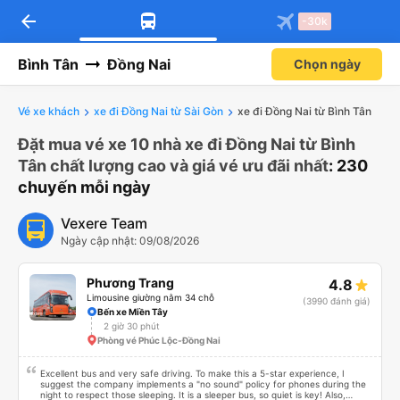
arrow_back
-30k
Bình Tân
Đồng Nai
Chọn ngày
Vé xe khách
xe đi Đồng Nai từ Sài Gòn
xe đi Đồng Nai từ Bình Tân
Đặt mua vé xe 10 nhà xe đi Đồng Nai từ Bình
Tân chất lượng cao và giá vé ưu đãi nhất
: 230
chuyến mỗi ngày
Vexere Team
Ngày cập nhật: 09/08/2026
Phương Trang
4.8
Limousine giường nằm 34 chỗ
(3990 đánh giá)
Bến xe Miền Tây
2 giờ 30 phút
Phòng vé Phúc Lộc-Đồng Nai
Excellent bus and very safe driving. To make this a 5-star experience, I
suggest the company implements a "no sound" policy for phones during the
night to respect those sleeping. It is a sleeper bus, so quiet is key! Also,