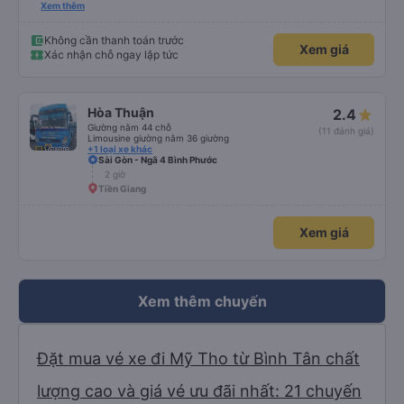
hộ và giới thiệu cho người thân sử dụng dịch vụ của nhà xe này
Xem thêm
Không cần thanh toán trước
Xem giá
Xác nhận chỗ ngay lập tức
Hòa Thuận
2.4
Giường nằm 44 chỗ
(11 đánh giá)
Limousine giường nằm 36 giường
+1 loại xe khác
Sài Gòn - Ngã 4 Bình Phước
2 giờ
Tiền Giang
Xem giá
Xem thêm chuyến
Đặt mua vé xe đi Mỹ Tho từ Bình Tân chất
lượng cao và giá vé ưu đãi nhất: 21 chuyến