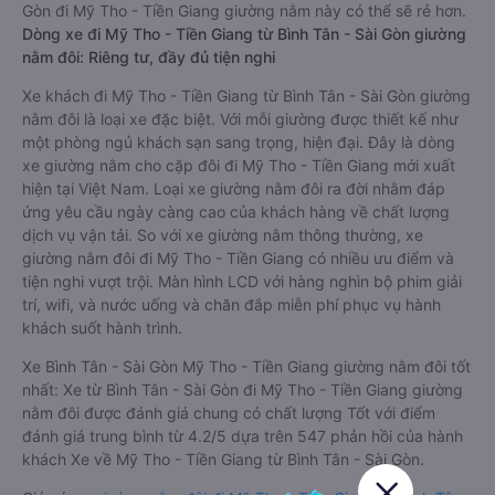
Gòn đi Mỹ Tho - Tiền Giang giường nằm này có thể sẽ rẻ hơn.
Dòng xe đi Mỹ Tho - Tiền Giang từ Bình Tân - Sài Gòn giường
nằm đôi: Riêng tư, đầy đủ tiện nghi
Xe khách đi Mỹ Tho - Tiền Giang từ Bình Tân - Sài Gòn giường
nằm đôi là loại xe đặc biệt. Với mỗi giường được thiết kế như
một phòng ngủ khách sạn sang trọng, hiện đại. Đây là dòng
xe giường nằm cho cặp đôi đi Mỹ Tho - Tiền Giang mới xuất
hiện tại Việt Nam. Loại xe giường nằm đôi ra đời nhằm đáp
ứng yêu cầu ngày càng cao của khách hàng về chất lượng
dịch vụ vận tải. So với xe giường nằm thông thường, xe
giường nằm đôi đi Mỹ Tho - Tiền Giang có nhiều ưu điểm và
tiện nghi vượt trội. Màn hình LCD với hàng nghìn bộ phim giải
trí, wifi, và nước uống và chăn đắp miễn phí phục vụ hành
khách suốt hành trình.
Xe Bình Tân - Sài Gòn Mỹ Tho - Tiền Giang giường nằm đôi tốt
nhất: Xe từ Bình Tân - Sài Gòn đi Mỹ Tho - Tiền Giang giường
nằm đôi được đánh giá chung có chất lượng Tốt với điểm
đánh giá trung bình từ 4.2/5 dựa trên 547 phản hồi của hành
khách Xe về Mỹ Tho - Tiền Giang từ Bình Tân - Sài Gòn.