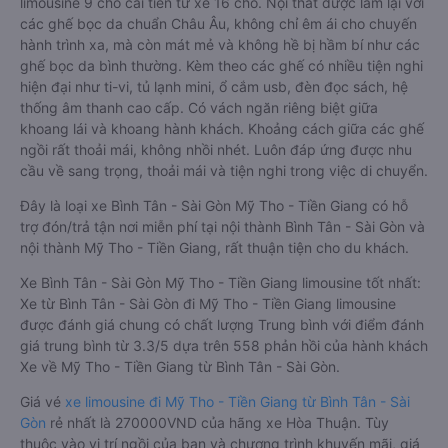
limousine 9 chỗ cải tiến từ xe 16 chỗ. Nội thất được làm lại với
các ghế bọc da chuẩn Châu Âu, không chỉ êm ái cho chuyến
hành trình xa, mà còn mát mẻ và không hề bị hầm bí như các
ghế bọc da bình thường. Kèm theo các ghế có nhiều tiện nghi
hiện đại như ti-vi, tủ lạnh mini, ổ cắm usb, đèn đọc sách, hệ
thống âm thanh cao cấp. Có vách ngăn riêng biệt giữa
khoang lái và khoang hành khách. Khoảng cách giữa các ghế
ngồi rất thoải mái, không nhồi nhét. Luôn đáp ứng được nhu
cầu về sang trọng, thoải mái và tiện nghi trong việc di chuyển.
Đây là loại xe Bình Tân - Sài Gòn Mỹ Tho - Tiền Giang có hỗ
trợ đón/trả tận nơi miễn phí tại nội thành Bình Tân - Sài Gòn và
nội thành Mỹ Tho - Tiền Giang, rất thuận tiện cho du khách.
Xe Bình Tân - Sài Gòn Mỹ Tho - Tiền Giang limousine tốt nhất:
Xe từ Bình Tân - Sài Gòn đi Mỹ Tho - Tiền Giang limousine
được đánh giá chung có chất lượng Trung bình với điểm đánh
giá trung bình từ 3.3/5 dựa trên 558 phản hồi của hành khách
Xe về Mỹ Tho - Tiền Giang từ Bình Tân - Sài Gòn.
Giá vé
xe limousine đi Mỹ Tho - Tiền Giang từ Bình Tân - Sài
Gòn
rẻ nhất là 270000VND của hãng xe Hòa Thuận. Tùy
thuộc vào vị trí ngồi của bạn và chương trình khuyến mãi, giá