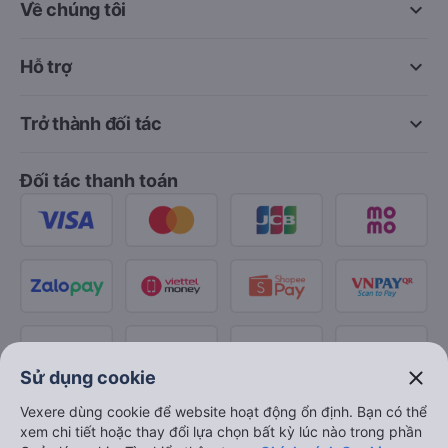
keyboard_arrow_down
Về chúng tôi
keyboard_arrow_down
Hỗ trợ
keyboard_arrow_down
Trở thành đối tác
Đối tác thanh toán
close
Sử dụng cookie
Vexere dùng cookie để website hoạt động ổn định. Bạn có thể
xem chi tiết hoặc thay đổi lựa chọn bất kỳ lúc nào trong phần