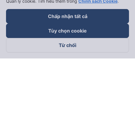
Quản lý cookie. Tìm hiểu thêm trong
Chính sách Cookie
.
Chấp nhận tất cả
Tùy chọn cookie
Từ chối
Theo dõi chúng tôi trên
Facebook
Tiktok
Youtube
Công ty TNHH Thương Mại Dịch Vụ Vexere
Địa chỉ đăng ký kinh doanh: 8C Chữ Đồng Tử, Phường Tân
Sơn Nhất, TP. Hồ Chí Minh, Việt Nam
Địa chỉ
:
Lầu 2, toà nhà H3 Circo Hoàng Diệu, 384 Hoàng Diệu,
Phường Khánh Hội, TP Hồ Chí Minh, Việt Nam
Tầng 3, toà nhà 101 Láng Hạ, 101 Láng Hạ, Phường Láng, TP.
Hà Nội, Việt Nam
Giấy chứng nhận ĐKKD số 0315133726 do Sở KH và ĐT TP.