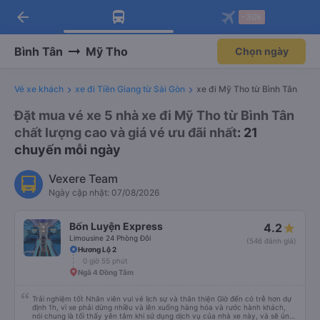
arrow_back
Tải app Vexere ngay!
Tải app Vexere
-30k
Mở app
Mở app
Nhận ưu đãi thành viên độc
-30k/ghế khi đặt vé máy bay qua
quyền
app
Bình Tân
Mỹ Tho
Chọn ngày
Vé xe khách
xe đi Tiền Giang từ Sài Gòn
xe đi Mỹ Tho từ Bình Tân
Đặt mua vé xe 5 nhà xe đi Mỹ Tho từ Bình Tân
chất lượng cao và giá vé ưu đãi nhất
: 21
chuyến mỗi ngày
Vexere Team
Ngày cập nhật: 07/08/2026
Bốn Luyện Express
4.2
Limousine 24 Phòng Đôi
(546 đánh giá)
Hương Lộ 2
0 giờ 55 phút
Ngã 4 Đồng Tâm
Trải nghiệm tốt Nhân viên vui vẻ lịch sự và thân thiện Giờ đến có trễ hơn dự
định 1h, vì xe phải dừng nhiều và lên xuống hàng hóa và rước hành khách,
nói chung là tối thấy yên tâm khi sử dụng dịch vụ của nhà xe này, và sẽ ủng