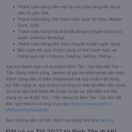
Thanh toán bằng tiền mặt tại các cửa hàng tiện lợi và
siêu thị gần nhà.
Thanh toán bằng thẻ thanh toán quốc tế (Visa, Master
Card, JCB).
Thanh toán bằng thẻ ATM đã đăng ký thanh toán trực
tuyến (Internet Banking).
Thanh toán bằng hình thức chuyển khoản ngân hàng.
Bên cạnh đó, quý khách cũng có thể thanh toán vé
thông qua các ví Momo, ZaloPay, AirPay, VNPay,…
Sau khi thanh toán vé xe khách Bình Tân - Sài Gòn Mỹ Tho -
Tiền Giang thành công, Vexere sẽ gửi tin nhắn/email xác nhận
thành công đến số điện thoại/email mà quý khách đã đăng
ký. Đến ngày đi, quý khách vui lòng có mặt tại điểm đón trước
30 phút giờ khởi hành để chuẩn bị lên xe. Để kiểm tra tình
trạng vé xe đi Mỹ Tho - Tiền Giang từ Bình Tân - Sài Gòn đã
đặt, quý khách vui lòng truy cập
https://vexere.com/vi-
VN/booking/ticketinfo
Xem hướng dẫn chi tiết, minh họa bằng hình ảnh
tại đây.
Đặt vé xe Tết 2027 từ Bình Tân đi Mỹ