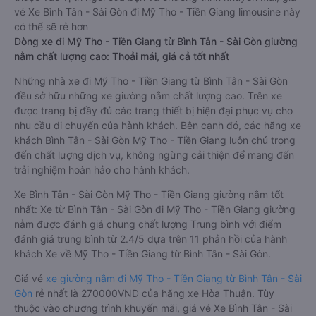
vé Xe Bình Tân - Sài Gòn đi Mỹ Tho - Tiền Giang limousine này
có thể sẽ rẻ hơn
Dòng xe đi Mỹ Tho - Tiền Giang từ Bình Tân - Sài Gòn giường
nằm chất lượng cao: Thoải mái, giá cả tốt nhất
Những nhà xe đi Mỹ Tho - Tiền Giang từ Bình Tân - Sài Gòn
đều sở hữu những xe giường nằm chất lượng cao. Trên xe
được trang bị đầy đủ các trang thiết bị hiện đại phục vụ cho
nhu cầu di chuyển của hành khách. Bên cạnh đó, các hãng xe
khách Bình Tân - Sài Gòn Mỹ Tho - Tiền Giang luôn chú trọng
đến chất lượng dịch vụ, không ngừng cải thiện để mang đến
trải nghiệm hoàn hảo cho hành khách.
Xe Bình Tân - Sài Gòn Mỹ Tho - Tiền Giang giường nằm tốt
nhất: Xe từ Bình Tân - Sài Gòn đi Mỹ Tho - Tiền Giang giường
nằm được đánh giá chung chất lượng Trung bình với điểm
đánh giá trung bình từ 2.4/5 dựa trên 11 phản hồi của hành
khách Xe về Mỹ Tho - Tiền Giang từ Bình Tân - Sài Gòn.
Giá vé
xe giường nằm đi Mỹ Tho - Tiền Giang từ Bình Tân - Sài
Gòn
rẻ nhất là 270000VND của hãng xe Hòa Thuận. Tùy
thuộc vào chương trình khuyến mãi, giá vé Xe Bình Tân - Sài