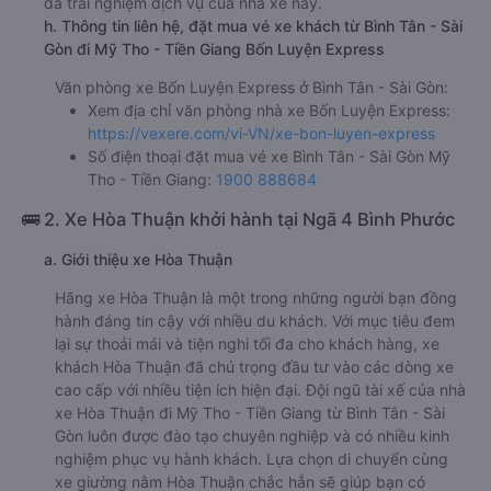
đã trải nghiệm dịch vụ của nhà xe này.
h. Thông tin liên hệ, đặt mua vé xe khách từ Bình Tân - Sài
Gòn đi Mỹ Tho - Tiền Giang Bốn Luyện Express
Văn phòng xe Bốn Luyện Express ở Bình Tân - Sài Gòn:
Xem địa chỉ văn phòng nhà xe Bốn Luyện Express:
https://vexere.com/vi-VN/xe-bon-luyen-express
Số điện thoại đặt mua vé xe Bình Tân - Sài Gòn Mỹ
Tho - Tiền Giang:
1900 888684
🚌 2. Xe Hòa Thuận khởi hành tại Ngã 4 Bình Phước
a. Giới thiệu xe Hòa Thuận
Hãng xe Hòa Thuận là một trong những người bạn đồng
hành đáng tin cậy với nhiều du khách. Với mục tiêu đem
lại sự thoải mái và tiện nghi tối đa cho khách hàng, xe
khách Hòa Thuận đã chú trọng đầu tư vào các dòng xe
cao cấp với nhiều tiện ích hiện đại. Đội ngũ tài xế của nhà
xe Hòa Thuận đi Mỹ Tho - Tiền Giang từ Bình Tân - Sài
Gòn luôn được đào tạo chuyên nghiệp và có nhiều kinh
nghiệm phục vụ hành khách. Lựa chọn di chuyển cùng
xe giường nằm Hòa Thuận chắc hẳn sẽ giúp bạn có