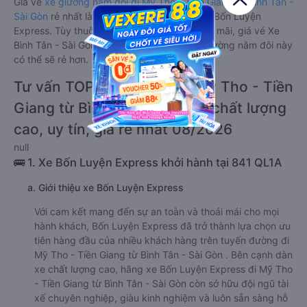
Giá vé
xe giường nằm đôi đi Mỹ Tho - Tiền Giang từ Bình Tân -
Sài Gòn
rẻ nhất là 380000VND của hãng xe Bốn Luyện
Express. Tùy thuộc vào chương trình khuyến mãi, giá vé Xe
Bình Tân - Sài Gòn đi Mỹ Tho - Tiền Giang giường nằm đôi này
có thể sẽ rẻ hơn.
Tư vấn TOP 2 xe khách đi Mỹ Tho - Tiền
Giang từ Bình Tân - Sài Gòn chất lượng
cao, uy tín, giá rẻ nhất 08/2026
null
🚌 1. Xe Bốn Luyện Express khởi hành tại 841 QL1A
a. Giới thiệu xe Bốn Luyện Express
Với cam kết mang đến sự an toàn và thoải mái cho mọi
hành khách, Bốn Luyện Express đã trở thành lựa chọn ưu
tiên hàng đầu của nhiều khách hàng trên tuyến đường đi
Mỹ Tho - Tiền Giang từ Bình Tân - Sài Gòn . Bên cạnh dàn
xe chất lượng cao, hãng xe Bốn Luyện Express đi Mỹ Tho
- Tiền Giang từ Bình Tân - Sài Gòn còn sở hữu đội ngũ tài
xế chuyên nghiệp, giàu kinh nghiệm và luôn sẵn sàng hỗ