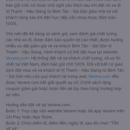
bảo giữ chỗ, có được chỗ ngồi yêu thích sau khi đặt vé xe đi
Vị Thanh - Hậu Giang từ Bình Tân - Sài Gòn giữa nhà xe với
khách hàng sau khi đặt trực tiếp vẫn chưa được đảm bảo
100%.
Cho nên để dễ dàng so sánh giá, xem đánh giá chất lượng
các nhà xe đi, được đảm bảo quyền lợi cao nhất, được hưởng
nhiều ưu đãi giảm giá vé xe khách Bình Tân - Sài Gòn Vị
Thanh - Hậu Giang, hành khách có thể đặt mua tại website
Vexere.com
- Hệ thống đặt vé xe khách chất lượng, và uy tín
nhất tại Việt Nam, đảm bảo giữ chỗ 100%. Đối với bất cứ giao
dịch đặt mua vé xe khách đi Vị Thanh - Hậu Giang từ Bình Tân
- Sài Gòn nào của quý khách tại trang web
Vexere.com
đều
được Vexere cam kết giải quyết sự cố. Chính sách tặng
coupon giảm giá hoặc hoàn tiền sẽ tùy theo từng trường hợp
sự việc.
Hướng dẫn đặt vé tại Vexere.com:
Bước 1: Truy cập vào website Vexere hoặc tải app Vexere trên
CH Play hoặc App Store.
Bước 2: Chọn điểm đi, điểm đến, ngày đi, sau đó chọn “TÌM
VÉ XE”.