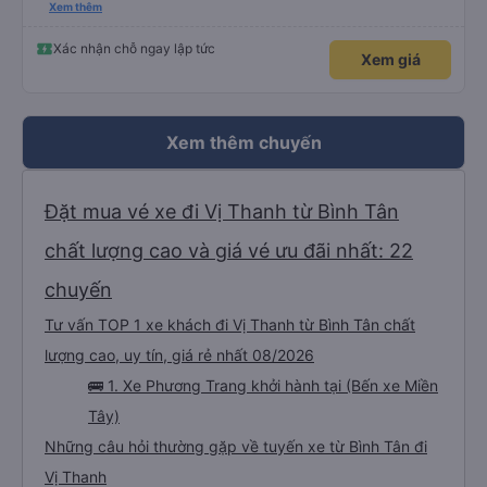
please display the Wi-Fi password clearly inside the cabin for convenience. I
Xem thêm
would definitely ride with them again! -------------- ​ Xe chất lượng tốt và
tài xế lái xe rất an toàn. Để dịch vụ hoàn hảo hơn, tôi góp ý nhà xe nên có
quy định rõ ràng về việc giữ im lặng (tắt âm thanh điện thoại) vào ban đêm
Xác nhận chỗ ngay lập tức
Xem giá
để tránh làm phiền hành khách khác ngủ. Ngoài ra, nhà xe nên dán sẵn mật
khẩu Wi-Fi trong xe để hành khách dễ dàng sử dụng. Tôi vẫn sẽ tiếp tục ủng
hộ nhà xe trong tương lai!
Xem thêm chuyến
Đặt mua vé xe đi Vị Thanh từ Bình Tân
chất lượng cao và giá vé ưu đãi nhất: 22
chuyến
Tư vấn TOP 1 xe khách đi Vị Thanh từ Bình Tân chất
lượng cao, uy tín, giá rẻ nhất 08/2026
🚌 1. Xe Phương Trang khởi hành tại (Bến xe Miền
Tây)
Những câu hỏi thường gặp về tuyến xe từ Bình Tân đi
Vị Thanh