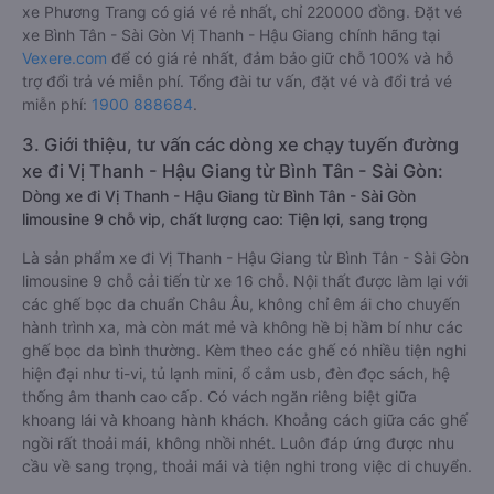
xe Phương Trang có giá vé rẻ nhất, chỉ 220000 đồng. Đặt vé
xe Bình Tân - Sài Gòn Vị Thanh - Hậu Giang chính hãng tại
Vexere.com
để có giá rẻ nhất, đảm bảo giữ chỗ 100% và hỗ
trợ đổi trả vé miễn phí. Tổng đài tư vấn, đặt vé và đổi trả vé
miễn phí:
1900 888684
.
3. Giới thiệu, tư vấn các dòng xe chạy tuyến đường
xe đi Vị Thanh - Hậu Giang từ Bình Tân - Sài Gòn:
Dòng xe đi Vị Thanh - Hậu Giang từ Bình Tân - Sài Gòn
limousine 9 chỗ vip, chất lượng cao: Tiện lợi, sang trọng
Là sản phẩm xe đi Vị Thanh - Hậu Giang từ Bình Tân - Sài Gòn
limousine 9 chỗ cải tiến từ xe 16 chỗ. Nội thất được làm lại với
các ghế bọc da chuẩn Châu Âu, không chỉ êm ái cho chuyến
hành trình xa, mà còn mát mẻ và không hề bị hầm bí như các
ghế bọc da bình thường. Kèm theo các ghế có nhiều tiện nghi
hiện đại như ti-vi, tủ lạnh mini, ổ cắm usb, đèn đọc sách, hệ
thống âm thanh cao cấp. Có vách ngăn riêng biệt giữa
khoang lái và khoang hành khách. Khoảng cách giữa các ghế
ngồi rất thoải mái, không nhồi nhét. Luôn đáp ứng được nhu
cầu về sang trọng, thoải mái và tiện nghi trong việc di chuyển.