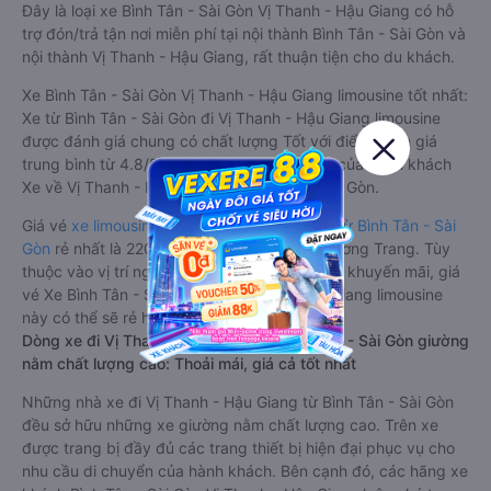
Đây là loại xe Bình Tân - Sài Gòn Vị Thanh - Hậu Giang có hỗ
trợ đón/trả tận nơi miễn phí tại nội thành Bình Tân - Sài Gòn và
nội thành Vị Thanh - Hậu Giang, rất thuận tiện cho du khách.
Xe Bình Tân - Sài Gòn Vị Thanh - Hậu Giang limousine tốt nhất:
Xe từ Bình Tân - Sài Gòn đi Vị Thanh - Hậu Giang limousine
được đánh giá chung có chất lượng Tốt với điểm đánh giá
trung bình từ 4.8/5 dựa trên 3978 phản hồi của hành khách
Xe về Vị Thanh - Hậu Giang từ Bình Tân - Sài Gòn.
Giá vé
xe limousine đi Vị Thanh - Hậu Giang từ Bình Tân - Sài
Gòn
rẻ nhất là 220000VND của hãng xe Phương Trang. Tùy
thuộc vào vị trí ngồi của bạn và chương trình khuyến mãi, giá
vé Xe Bình Tân - Sài Gòn đi Vị Thanh - Hậu Giang limousine
này có thể sẽ rẻ hơn
Dòng xe đi Vị Thanh - Hậu Giang từ Bình Tân - Sài Gòn giường
nằm chất lượng cao: Thoải mái, giá cả tốt nhất
Những nhà xe đi Vị Thanh - Hậu Giang từ Bình Tân - Sài Gòn
đều sở hữu những xe giường nằm chất lượng cao. Trên xe
được trang bị đầy đủ các trang thiết bị hiện đại phục vụ cho
nhu cầu di chuyển của hành khách. Bên cạnh đó, các hãng xe