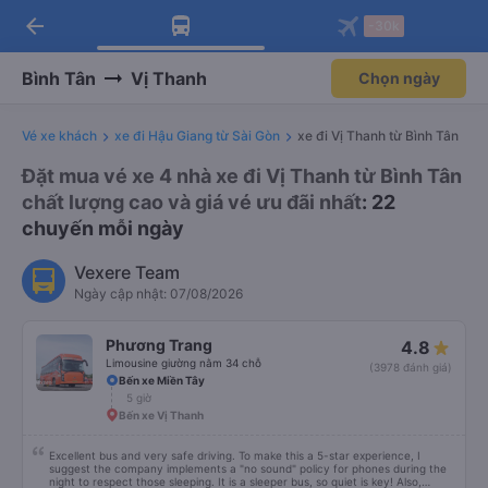
arrow_back
Tải app Vexere ngay!
Tải app Vexere
-30k
Mở app
Mở app
Nhận ưu đãi thành viên độc
-30k/ghế khi đặt vé máy bay qua
quyền
app
Bình Tân
Vị Thanh
Chọn ngày
Vé xe khách
xe đi Hậu Giang từ Sài Gòn
xe đi Vị Thanh từ Bình Tân
Đặt mua vé xe 4 nhà xe đi Vị Thanh từ Bình Tân
chất lượng cao và giá vé ưu đãi nhất
: 22
chuyến mỗi ngày
Vexere Team
Ngày cập nhật: 07/08/2026
Phương Trang
4.8
Limousine giường nằm 34 chỗ
(3978 đánh giá)
Bến xe Miền Tây
5 giờ
Bến xe Vị Thanh
Excellent bus and very safe driving. To make this a 5-star experience, I
suggest the company implements a "no sound" policy for phones during the
night to respect those sleeping. It is a sleeper bus, so quiet is key! Also,