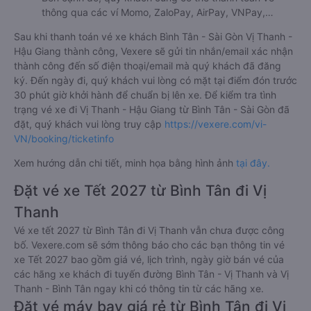
thông qua các ví Momo, ZaloPay, AirPay, VNPay,…
Sau khi thanh toán vé xe khách Bình Tân - Sài Gòn Vị Thanh -
Hậu Giang thành công, Vexere sẽ gửi tin nhắn/email xác nhận
thành công đến số điện thoại/email mà quý khách đã đăng
ký. Đến ngày đi, quý khách vui lòng có mặt tại điểm đón trước
30 phút giờ khởi hành để chuẩn bị lên xe. Để kiểm tra tình
trạng vé xe đi Vị Thanh - Hậu Giang từ Bình Tân - Sài Gòn đã
đặt, quý khách vui lòng truy cập
https://vexere.com/vi-
VN/booking/ticketinfo
Xem hướng dẫn chi tiết, minh họa bằng hình ảnh
tại đây.
Đặt vé xe Tết 2027 từ Bình Tân đi Vị
Thanh
Vé xe tết 2027 từ Bình Tân đi Vị Thanh vẫn chưa được công
bố. Vexere.com sẽ sớm thông báo cho các bạn thông tin vé
xe Tết 2027 bao gồm giá vé, lịch trình, ngày giờ bán vé của
các hãng xe khách đi tuyến đường Bình Tân - Vị Thanh và Vị
Thanh - Bình Tân ngay khi có thông tin từ các hãng xe.
Đặt vé máy bay giá rẻ từ Bình Tân đi Vị