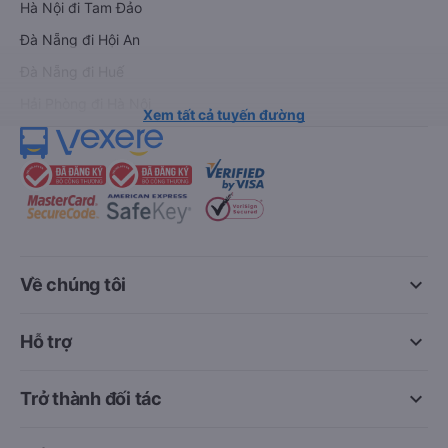
Hà Nội đi Tam Đảo
Đà Nẵng đi Hội An
Đà Nẵng đi Huế
Hải Phòng đi Hà Nội
Xem tất cả tuyến đường
keyboard_arrow_down
Về chúng tôi
keyboard_arrow_down
Hỗ trợ
keyboard_arrow_down
Trở thành đối tác