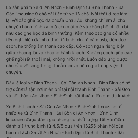
Là sản phẩm xe đi An Nhơn - Bình Định từ Bình Thạnh - Sài
Gòn limousine 9 chỗ cải tiến từ xe 16 chỗ. Nội thất được làm
lại với các ghế bọc da chuẩn Châu Âu, không chỉ êm ái cho
chuyến hành trình xa, mà còn mát mẻ và không hề bị hầm bí
như các ghế bọc da bình thường. Kèm theo các ghế có nhiều
tiện nghi hiện đại như ti-vi, tủ lạnh mini, ổ cắm usb, đèn đọc
sách, hệ thống âm thanh cao cấp. Có vách ngăn riêng biệt
giữa khoang lái và khoang hành khách. Khoảng cách giữa các
ghế ngồi rất thoải mái, không nhồi nhét. Luôn đáp ứng được
nhu cầu về sang trọng, thoải mái và tiện nghi trong việc di
chuyển.
Đây là loại xe Bình Thạnh - Sài Gòn An Nhơn - Bình Định có hỗ
trợ đón/trả tận nơi miễn phí tại nội thành Bình Thạnh - Sài Gòn
và nội thành An Nhơn - Bình Định, rất thuận tiện cho du khách.
Xe Bình Thạnh - Sài Gòn An Nhơn - Bình Định limousine tốt
nhất: Xe từ Bình Thạnh - Sài Gòn đi An Nhơn - Bình Định
limousine được đánh giá chung có chất lượng Tốt với điểm
đánh giá trung bình từ 4.5/5 dựa trên 16255 phản hồi của
hành khách Xe về An Nhơn - Bình Định từ Bình Thạnh - Sài