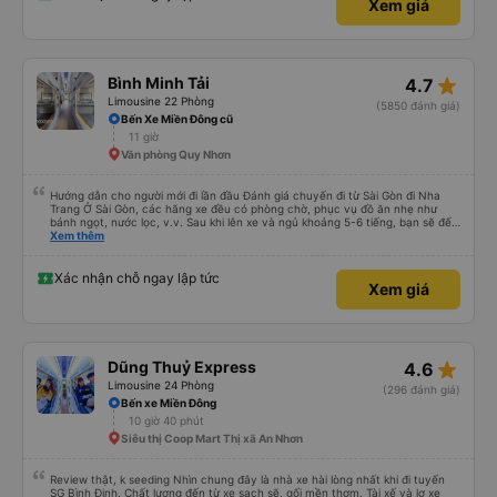
Xem giá
star_rate
Bình Minh Tải
4.7
Limousine 22 Phòng
(5850 đánh giá)
Bến Xe Miền Đông cũ
11 giờ
Văn phòng Quy Nhơn
Hướng dẫn cho người mới đi lần đầu Đánh giá chuyến đi từ Sài Gòn đi Nha
Trang Ở Sài Gòn, các hãng xe đều có phòng chờ, phục vụ đồ ăn nhẹ như
bánh ngọt, nước lọc, v.v. Sau khi lên xe và ngủ khoảng 5-6 tiếng, bạn sẽ đến
Nha Trang. Ở Nha Trang, các hãng xe có dịch vụ đưa đón miễn phí, tuy
Xem thêm
nhiên bạn phải đặt trước với hãng xe khi đặt vé hoặc khi hãng xe gọi điện xác
nhận vé trước khi đi. Sau khi xe đến Nha Trang, bạn liên hệ với nhân viên
(nên dùng Google Translate và đưa cho họ đọc) để được hỗ trợ tìm xe đưa
Xác nhận chỗ ngay lập tức
Xem giá
đón. Bạn không nên tin những người mặc áo Grab mời bạn đi xe bên ngoài.
Nói về chất lượng xe thì tuyệt vời, xe được làm theo kiểu cabin với thiết kế
không gian, trên xe không có nhà vệ sinh hoặc có (tùy loại xe bạn chọn), vì
vậy bạn nên đi xe 22 cabin thay vì xe 32 cabin để có trải nghiệm tốt nhất.
Hầu hết tài xế đều lớn tuổi nên không biết tiếng Anh, bạn nên sử dụng
Google Dịch để giao tiếp với họ. Hy vọng bài đánh giá này sẽ giúp ích cho
star_rate
Dũng Thuỷ Express
4.6
bạn khi đi
Limousine 24 Phòng
(296 đánh giá)
Bến xe Miền Đông
10 giờ 40 phút
Siêu thị Coop Mart Thị xã An Nhơn
Review thật, k seeding Nhìn chung đây là nhà xe hài lòng nhất khi đi tuyến
SG Bình Định. Chất lượng đến từ xe sạch sẽ, gối mền thơm. Tài xế và lơ xe