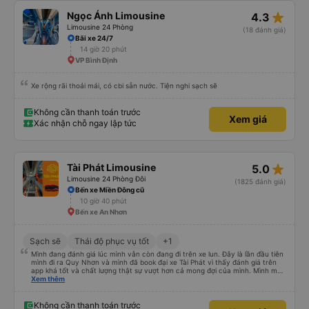
star_rate
Ngọc Ánh Limousine
4.3
Limousine 24 Phòng
(18 đánh giá)
Bãi xe 24/7
14 giờ 20 phút
VP Bình Định
Xe rộng rãi thoải mái, có cbi sẵn nước. Tiện nghi sạch sẽ
Không cần thanh toán trước
Xem giá
Xác nhận chỗ ngay lập tức
star_rate
Tài Phát Limousine
5.0
Limousine 24 Phòng Đôi
(1825 đánh giá)
Bến xe Miền Đông cũ
10 giờ 40 phút
Bến xe An Nhơn
Sạch sẽ
Thái độ phục vụ tốt
+1
Mình đang đánh giá lúc mình vẫn còn đang đi trên xe lun. Đây là lần đầu tiên
mình đi ra Quy Nhơn và mình đã book đại xe Tài Phát vì thấy đánh giá trên
app khá tốt và chất lượng thật sự vượt hơn cả mong đợi của mình. Mình mua
giường đôi và vừa đủ cho 2 người. Nhân viên của nhà xe phải nói là siêu nhiệt
Xem thêm
tình và dễ thương. Trước chuyến đi mình có gọi cho bên tổng đài thì anh
nhân viên hỗ trợ mình nói chuyện siêu nhẹ nhàng và vui vẻ . Lúc mình lên xe
trung chuyển và lên xe lớn thì luôn hỗ trợ xách vali giùm tụi mình. Trên xe thì
Không cần thanh toán trước