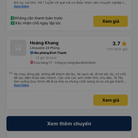
lịch sự, vui tính. Với 1 tuyến về quê mà có được nhân viên chuyên nghiệp thế
này là điểm cộng lớn, thường chỉ đi mấy tuyến du lịch mới có. Về xe thì có
Xem thêm
cổng sạc usb c là điểm cộng, phù hợp với dây sạc bây giờ. Xe đón/trả nhiều
điểm dọc cung đường nên thuận tiện cho khách. Lần sau đi Bình Định nhất
định ủng hộ tiếp nhà xe này. Chúc chủ xe làm ăn phát đạt mua thêm nhiều
Không cần thanh toán trước
Xem giá
xe chạy thêm nhiều khung giờ nữa và nâng cao tiêu chuẩn tuyến. Nếu xét
Xác nhận chỗ ngay lập tức
điểm trừ thì chỉ có thgian trả khách, team VXR set lệch với thực tế
star_rate
Hoàng Khang
3.7
Limousine 24 Phòng
(120 đánh giá)
Văn phòng Bình Thạnh
12 giờ 30 phút
Cửa hàng 17 - Công ty xăng dầu Bình Định
Xe chạy đúng giờ, không để khách đợi lâu. Xe sạch sẽ, đi hơi sốc xíu, có chỗ
để sạc điện thoại siêu nhanh. Các chú các anh nhiệt tình, chu đáo. Từ Tây
Sơn xuống Quy Nhơn để đi xe khá xa nhưng chất lượng ok so với giá thành
chung.
Xem thêm
Xem giá
Xem thêm chuyến