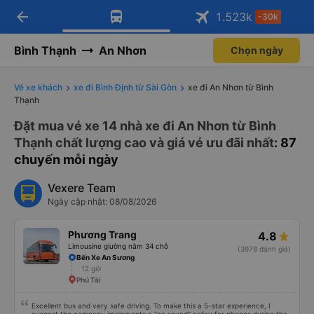
arrow_back
Tải app Vexere ngay!
Tải app Vexere
1.523
k
-30k
Mở app
Mở app
Nhận ưu đãi thành viên độc
-30k/ghế khi đặt vé máy bay qua
quyền
app
Bình Thạnh
An Nhơn
Chọn ngày
Vé xe khách
xe đi Bình Định từ Sài Gòn
xe đi An Nhơn từ Bình
Thạnh
Đặt mua vé xe 14 nhà xe đi An Nhơn từ Bình
Thạnh chất lượng cao và giá vé ưu đãi nhất
: 87
chuyến mỗi ngày
Vexere Team
Ngày cập nhật: 08/08/2026
Phương Trang
4.8
Limousine giường nằm 34 chỗ
(3978 đánh giá)
Bến Xe An Sương
12 giờ
Phú Tài
Excellent bus and very safe driving. To make this a 5-star experience, I