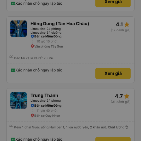
Xem giá
có cả bánh và sữa miễn phí cho khách còn chuẩn bị cả thuốc say xe, dép,
Xác nhận chỗ ngay lập tức
mền, gối và đặc biệt là có gối ôm. Nchung là phải chấm nhà xe 10 sao mới
đủ !!!
star_rate
Hồng Dung (Tân Hoa Châu)
4.1
Limousine 24 phòng
(17 đánh giá)
Limousine 34 giường
Bến xe Miền Đông
10 giờ 10 phút
Văn phòng Tây Sơn
Bác tài và lơ xe rất vui vẻ.
Xác nhận chỗ ngay lập tức
Xem giá
star_rate
Trung Thành
4.7
Limousine 24 phòng
(31 đánh giá)
Bến xe Miền Đông
11 giờ 40 phút
Bến xe Quy Nhơn
Kèm 1 chai Nước uống Number 1, 1 lon nước yến, 2 khăn ướt. Chất lượng 👌
Xác nhận chỗ ngay lập tức