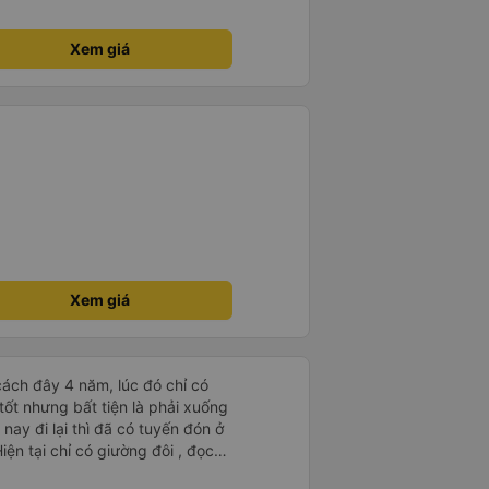
Xem giá
Xem giá
ách đây 4 năm, lúc đó chỉ có
 tốt nhưng bất tiện là phải xuống
ay đi lại thì đã có tuyến đón ở
Hiện tại chỉ có giường đôi , đọc
hái độ