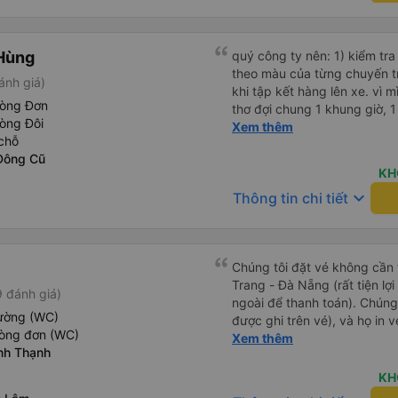
phiền hành khách khác ngủ.
mật khẩu Wi-Fi trong xe để
Tôi vẫn sẽ tiếp tục ủng hộ nh
Hùng
quý công ty nên: 1) kiểm tra và dán tem hành lý cho khách
theo màu của từng chuyến 
ánh giá)
khi tập kết hàng lên xe. vì 
hòng Đơn
thơ đợi chung 1 khung giờ, 1 địa điểm. vì là 
òng Đôi
của quý công ty nên rất hài l
Xem thêm
chỗ
mong muốn đội ngũ nhân viê
Đông Cũ
cải thiện ngày một phát triển. 2) đồng nhất về cách giao t
KH
và CSKH nhẹ nhàng, chu đáo
keyboard_arrow_down
Thông tin chi tiết
là nhà xe được yêu thích và lựa 
ơn quý anh chị em cty cũng
tiếp nhận. " khách hàng thân
thời sinh viên"
Chúng tôi đặt vé không cần
Trang - Đà Nẵng (rất tiện lợ
 đánh giá)
ngoài để thanh toán). Chúng
iường (WC)
được ghi trên vé), và họ in 
hòng đơn (WC)
tôi cũng quyết định mua vé ch
Xem thêm
nh Thạnh
vé trên ứng dụng cũng giống
buýt nhỏ đến điểm hẹn, sau
KH
Tôi khuyên bạn nên mang th