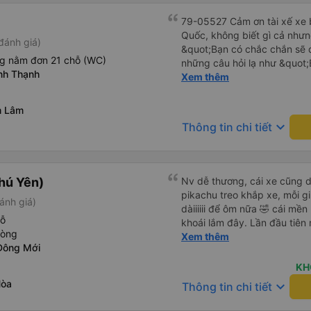
79-05527 Cảm ơn tài xế xe b
Quốc, không biết gì cả nhưn
đánh giá)
&quot;Bạn có chắc chắn sẽ 
ng nằm đơn 21 chỗ (WC)
những câu hỏi lạ như &quot;
nh Thạnh
sạn của chúng tôi không?&q
Xem thêm
của mọi thứ. Vốn dĩ tôi đến
báo lúc đó nhưng tài xế bảo
m Lâm
và thậm chí còn đón tôi tại 
keyboard_arrow_down
Thông tin chi tiết
buổi sáng. ngu ngốc đến mức 
tài xế không ở đó, tôi vẫn đ
nó chắc hẳn rất nguy hiểm..
buýt 79-05527 rất nhiều tài
hú Yên)
Nv dễ thương, cái xe cũng d
không biết gì nhưng tài xế đ
pikachu treo khắp xe, mỗi g
ánh giá)
liên tục hỏi trên Google Ma
dàiiiiii để ôm nữa 🤣 cái mền
hỏi những câu hỏi kỳ lạ, &q
hỗ
khoái lắm đây. Lần đầu tiên
khách sạn của chúng tôi khô
hòng
bàn chải đánh răng. Có 2 ôn
Xem thêm
2h30 sáng nhưng lúc đó khô
Đông Mới
tới tận nơi để hỗ trợ, nói ch
ngủ thêm và đợi ở trạm xăn
KH
bằng xe limousine vào buổi sá
Hòa
keyboard_arrow_down
vì tôi trông ngu ngốc quá.. 
Thông tin chi tiết
tài xế thì sẽ rất nguy hiểm..