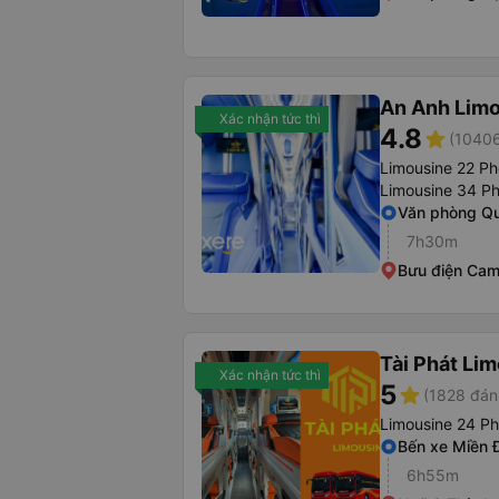
An Anh Lim
Xác nhận tức thì
4.8
star
(10406
Limousine 22 P
Limousine 34 P
Văn phòng Q
7h30m
Bưu điện Ca
Tài Phát Li
Xác nhận tức thì
5
star
(1828 đán
Limousine 24 P
Bến xe Miền 
6h55m