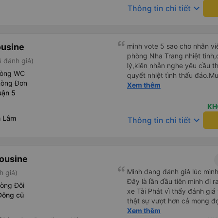
keyboard_arrow_down
Thông tin chi tiết
ousine
mình vote 5 sao cho nhân viê
phòng Nha Trang nhiệt tình,
 đánh giá)
lý,kiên nhẫn nghe yêu cầu t
hòng WC
quyết nhiệt tình thấu đáo.M
hòng Đơn
nghiệp của bạn Sim. Mình ấn
Xem thêm
uận 5
thăm tài xế về bạn ấy và biế
nở nhẹ nhàng ánh mắt rất tậ
KH
vời Các nhân viên còn lại cũng rất tốt nói chuyện nhẹ nhàng
m Lâm
keyboard_arrow_down
Thông tin chi tiết
và rất ok,Về thái độ nhân vi
đứt các hãng xe dịch vụ hiệ
xe cũng có nhỉnh hơn các hã
tương đối ok so với hãng khác Nếu cần tốt hơn thì hãn
mousine
lót tấm nệm mỏng (mình đã t
Mình đang đánh giá lúc mình
h giá)
giặt ,chứ nằm trực tiếp trên
Đây là lần đầu tiên mình đi
sinh được, mình nằm cứ cảm
hòng Đôi
xe Tài Phát vì thấy đánh giá
người lạ nên mình cứ phải 
Đông cũ
thật sự vượt hơn cả mong đ
Chúc hãng xe luôn suôn sẻ ,
đôi và vừa đủ cho 2 người. N
Xem thêm
chuyến 5 giờ sáng mai