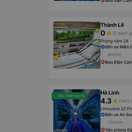
Bưu điện Ca
Thành Lê
0
star
(0 đánh g
Phòng nằm 24
Bến xe Miền 
4h50m
Bưu Điện Ca
Hà Linh
Xác nhận tức thì
4.3
star
(1431 
Limousine 22 P
Bến xe An S
13h10m
Văn phòng Đạ