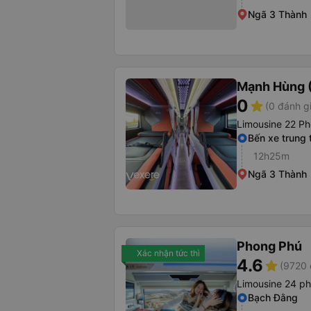
Ngã 3 Thành
Mạnh Hùng (
0
star
(0 đánh g
Limousine 22 Ph
Bến xe trung
12h25m
Ngã 3 Thành
Phong Phú
Xác nhận tức thì
4.6
star
(9720 
Limousine 24 ph
Bạch Đằng