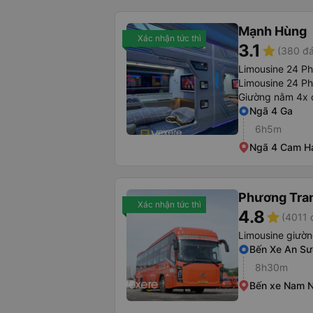
Mạnh Hùng
Xác nhận tức thì
3.1
star
(380 đá
Limousine 24 P
Limousine 24 P
Giường nằm 4x 
Ngã 4 Ga
6h5m
Ngã 4 Cam H
Phương Tra
Xác nhận tức thì
4.8
star
(4011 
Limousine giườ
Bến Xe An S
8h30m
Bến xe Nam N