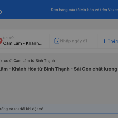
Đơn hàng của tôi
Mở bán vé trên Vexe
fo
Nơi đến
add
Nhập ngày đi
Thêm
xe đi Cam Lâm từ Bình Thạnh
âm - Khánh Hòa từ Bình Thạnh - Sài Gòn chất lượng 
rống và ưu đãi khi đặt vé