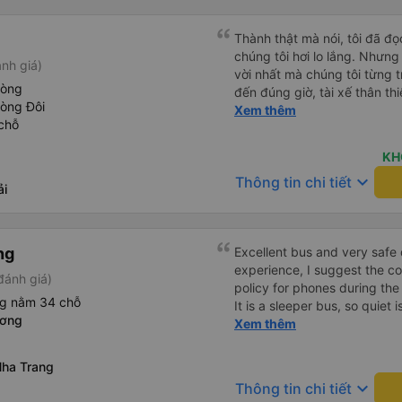
05527 Cảm ơn tài xế xe nhưn
cách thực hiện, hãy xem Go
nào, &quot;B Bạn bị sao vậy
Thành thật mà nói, tôi đã đ
bạn vậy?&quot; Bây giờ là 2:
chúng tôi hơi lo lắng. Nhưng
nh giá)
bằng xe bu lông Limousine. Tô
vời nhất mà chúng tôi từng t
hòng
tôi quá ngu ngốc. Tôi vẫn đ
đến đúng giờ, tài xế thân th
hòng Đôi
nếu không có tài xế... Cảm ơ
vẫn hơi xóc, nhưng đó là đặ
Xem thêm
chỗ
ngồi thoải mái. Chúng tôi thự
KH
keyboard_arrow_down
Thông tin chi tiết
ải
ng
Excellent bus and very safe 
experience, I suggest the 
đánh giá)
policy for phones during the
ng nằm 34 chỗ
It is a sleeper bus, so quiet 
ương
Wi-Fi password clearly insid
Xem thêm
would definitely ride with them again! --------
lượng tốt và tài xế lái xe rấ
ha Trang
hơn, tôi góp ý nhà xe nên có
keyboard_arrow_down
Thông tin chi tiết
lặng (tắt âm thanh điện tho