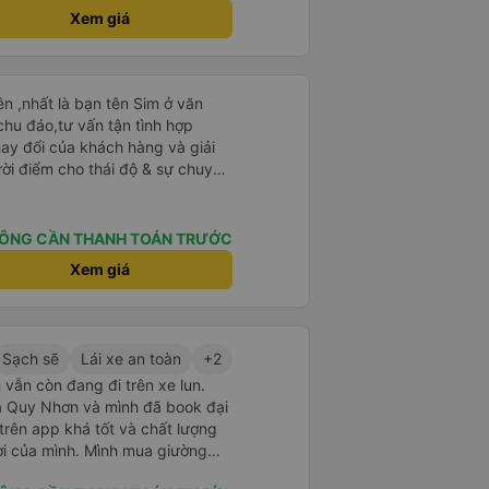
Xem giá
n ,nhất là bạn tên Sim ở văn
chu đáo,tư vấn tận tình hợp
hay đổi của khách hàng và giải
ười điểm cho thái độ & sự chuyên
 tượng với bạn Sim và có hỏi
t bạn ấy là người Đà Lạt ,niềm
p trung lắng nghe. Thật tuyệt
ÔNG CẦN THANH TOÁN TRƯỚC
Xem giá
ên &tài xế thì mình chắc chắn ăn
n nay. Chất lượng dịch vụ trong
ng khác về thái độ bác tài & xe
g nên
Sạch sẽ
Lái xe an toàn
+2
ừng trải nghiệm) để khi bẩn thì
 vẫn còn đang đi trên xe lun.
 ghế da thì rất mau hôi và ko vệ
 ra Quy Nhơn và mình đã book đại
 giác nằm chung mồ hôi với
 trên app khá tốt và chất lượng
mang cái mền mỏng để lót nằm.
ợi của mình. Mình mua giường
thượng lộ bình an Hẹn gặp lại
hân viên của nhà xe phải nói là