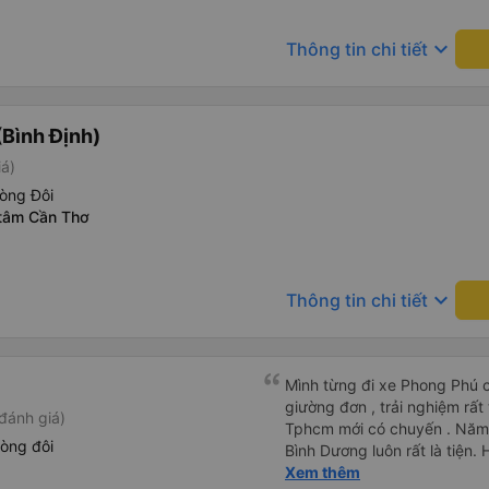
keyboard_arrow_down
Thông tin chi tiết
Bình Định)
iá)
òng Đôi
 tâm Cần Thơ
keyboard_arrow_down
Thông tin chi tiết
Mình từng đi xe Phong Phú c
giường đơn , trải nghiệm rất
đánh giá)
Tphcm mới có chuyến . Năm n
òng đôi
Bình Dương luôn rất là tiện. 
review thấy mn đánh giá ko tốt giường chậc này nọ , t
Xem thêm