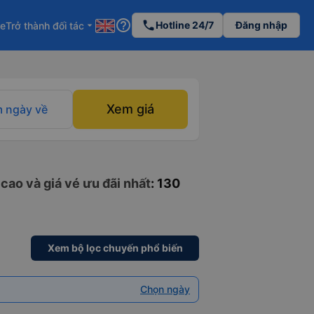
help_outline
phone
Hotline 24/7
Đăng nhập
re
Trở thành đối tác
arrow_drop_down
Xem giá
 ngày về
cao và giá vé ưu đãi nhất
: 130
Xem bộ lọc chuyến phổ biến
Chọn ngày