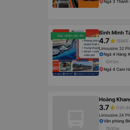
Ngã 3 Thành 
Bình Minh T
Xác nhận tức thì
4.7
star
(5865 
Limousine 32 P
Ngã 4 Hàng 
6h15m
Ngã 4 Cam H
Hoàng Khan
3.7
star
(120 đá
Limousine 24 P
Văn phòng Bì
7h30m