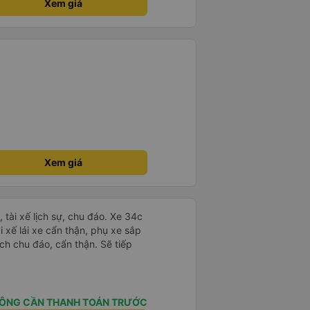
Xem giá
á lạnh, và chăn mền thì hơi cũ,
 để sạc điện thoại hoạt động
thứ khá sạch sẽ. Chúng tôi trở về
 Nhà ga B2, Lối ra 8) trên một
 ghế ngả. Xe ít rộng rãi hơn,
tốt hơn nhiều so với một chuyến
 Chúng tôi cũng dừng lại gần Nha
ến ga bằng xe buýt nhỏ. Họ
ong suốt chuyến đi, và có thể
. Tôi khuyên bạn nên chọn
 VIP.
Xem giá
tài xế lịch sự, chu đáo. Xe 34c
i xế lái xe cẩn thận, phụ xe sắp
ch chu đáo, cẩn thận. Sẽ tiếp
ÔNG CẦN THANH TOÁN TRƯỚC