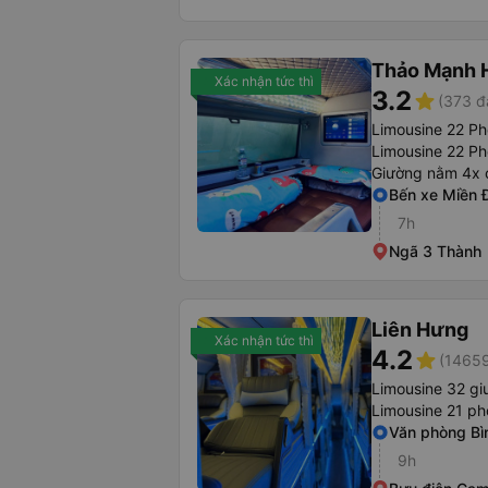
Thảo Mạnh 
Xác nhận tức thì
3.2
star
(373 đ
Limousine 22 P
Limousine 22 Ph
Giường nằm 4x 
Bến xe Miền 
7h
Ngã 3 Thành
Liên Hưng
Xác nhận tức thì
4.2
star
(14659
Limousine 32 g
Limousine 21 p
Văn phòng Bì
9h