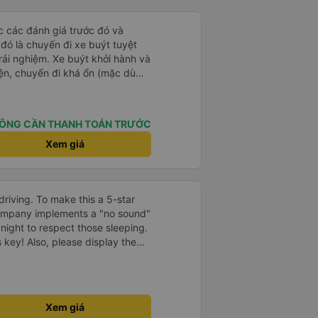
g rất nhiều. Nếu bạn chưa biết
ogle Maps hoạt động như thế
?&quot; Chuyện gì xảy ra với
ọc các đánh giá trước đó và
30 và tôi đang nói về nó. ạn
 đó là chuyến đi xe buýt tuyệt
i nghĩ tài xế đã giúp tôi vì nhìn
rải nghiệm. Xe buýt khởi hành và
ang nghĩ rằng sẽ rất nguy hiểm
iện, chuyến đi khá ổn (mặc dù
n các bạn rất nhiều.
c trưng của Việt Nam ^^), và chỗ
c sự rất hài lòng.
ÔNG CẦN THANH TOÁN TRƯỚC
Xem giá
driving. To make this a 5-star
company implements a "no sound"
 night to respect those sleeping.
is key! Also, please display the
e the cabin for convenience. I
------ ​ Xe chất
t an toàn. Để dịch vụ hoàn hảo
 quy định rõ ràng về việc giữ im
Xem giá
ại) vào ban đêm để tránh làm