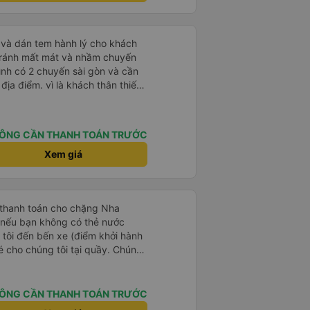
 Ngoài ra, nhà xe nên dán sẵn
 hành khách dễ dàng sử dụng.
à xe trong tương lai!
tránh mất mát và nhầm chuyến
mình có 2 chuyến sài gòn và cần
khách thân thiết
òng và tin tưởng. tuy nhiên rất
n anh chị em nhà xe cùng nhau
iếp
ÔNG CẦN THANH TOÁN TRƯỚC
 nữa thì chắc chắn quy công ty
chọn số 1 quy nhơn. rất cảm
Xem giá
 như chị Thảo đã lắng nghe và
 thiết nhiều năm của nhà xe từ
 thanh toán cho chặng Nha
i nếu bạn không có thẻ nước
 tôi đến bến xe (điểm khởi hành
vé cho chúng tôi tại quầy. Chúng
iều về trực tiếp tại quầy, vì giá
 nhau. Đầu tiên, chúng tôi đi xe
 đó chuyển sang xe giường nằm.
ÔNG CẦN THANH TOÁN TRƯỚC
eo áo len ấm hoặc áo khoác