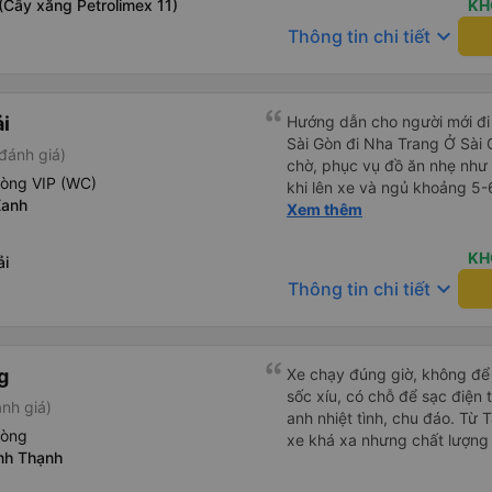
(Cây xăng Petrolimex 11)
siêu nhiệt tình và dễ thương
KH
cho bên tổng đài thì anh nhân viên
keyboard_arrow_down
Thông tin chi tiết
siêu nhẹ nhàng và vui vẻ . L
lên xe lớn thì luôn hỗ trợ xác
có cả bánh và sữa miễn phí 
thuốc say xe, dép, mền, gối 
ải
Hướng dẫn cho người mới đi 
Sài Gòn đi Nha Trang Ở Sài
đánh giá)
chờ, phục vụ đồ ăn nhẹ như 
hòng VIP (WC)
khi lên xe và ngủ khoảng 5-
Xanh
Ở Nha Trang, các hãng xe có
Xem thêm
nhiên bạn phải đặt trước với
hãng xe gọi điện xác nhận vé
KH
ải
Nha Trang, bạn liên hệ với 
keyboard_arrow_down
Thông tin chi tiết
Translate và đưa cho họ đọc
Bạn không nên tin những ng
bên ngoài. Nói về chất lượng
theo kiểu cabin với thiết kế
g
Xe chạy đúng giờ, không để k
vệ sinh hoặc có (tùy loại xe
sốc xíu, có chỗ để sạc điện 
nh giá)
22 cabin thay vì xe 32 cabin
anh nhiệt tình, chu đáo. Từ
hết tài xế đều lớn tuổi nên 
hòng
xe khá xa nhưng chất lượng 
dụng Google Dịch để giao ti
nh Thạnh
này sẽ giúp ích cho bạn khi 