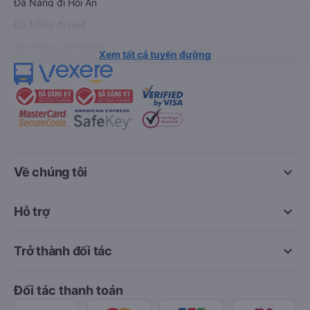
Đà Nẵng đi Hội An
Đà Nẵng đi Huế
Hải Phòng đi Hà Nội
Xem tất cả tuyến đường
keyboard_arrow_down
Về chúng tôi
keyboard_arrow_down
Hỗ trợ
keyboard_arrow_down
Trở thành đối tác
Đối tác thanh toán