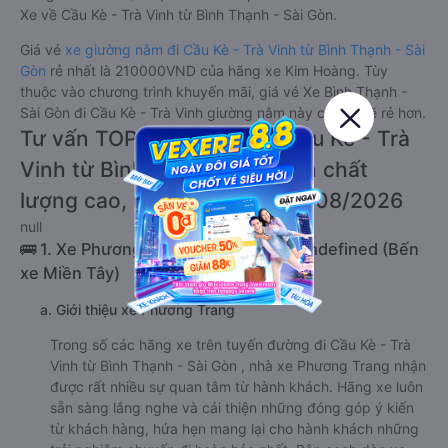
Xe về Cầu Kè - Trà Vinh từ Bình Thạnh - Sài Gòn.
Giá vé
xe giường nằm đi Cầu Kè - Trà Vinh từ Bình Thạnh - Sài
Gòn
rẻ nhất là 210000VND của hãng xe Kim Hoàng. Tùy
thuộc vào chương trình khuyến mãi, giá vé Xe Bình Thạnh -
Sài Gòn đi Cầu Kè - Trà Vinh giường nằm này có thể sẽ rẻ hơn.
Tư vấn TOP 2 xe khách đi Cầu Kè - Trà
Vinh từ Bình Thạnh - Sài Gòn chất
lượng cao, uy tín, giá rẻ nhất 08/2026
null
🚌 1. Xe Phương Trang khởi hành tại undefined (Bến
xe Miền Tây)
a. Giới thiệu xe Phương Trang
Trong số các hãng xe trên tuyến đường đi Cầu Kè - Trà
Vinh từ Bình Thạnh - Sài Gòn , nhà xe Phương Trang nhận
được rất nhiều sự quan tâm từ hành khách. Hãng xe luôn
sẵn sàng lắng nghe và cải thiện những đóng góp ý kiến
từ khách hàng, hứa hẹn mang lại cho hành khách những