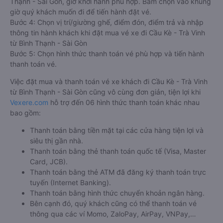
Thạnh - Sài Gòn, giờ khởi hành phù hợp. Bấm chọn vào khung
giờ quý khách muốn đi để tiến hành đặt vé.
Bước 4: Chọn vị trí/giường ghế, điểm đón, điểm trả và nhập
thông tin hành khách khi đặt mua vé xe đi Cầu Kè - Trà Vinh
từ Bình Thạnh - Sài Gòn
Bước 5: Chọn hình thức thanh toán vé phù hợp và tiến hành
thanh toán vé.
Việc đặt mua và thanh toán vé xe khách đi Cầu Kè - Trà Vinh
từ Bình Thạnh - Sài Gòn cũng vô cùng đơn giản, tiện lợi khi
Vexere.com
hỗ trợ đến 06 hình thức thanh toán khác nhau
bao gồm:
Thanh toán bằng tiền mặt tại các cửa hàng tiện lợi và
siêu thị gần nhà.
Thanh toán bằng thẻ thanh toán quốc tế (Visa, Master
Card, JCB).
Thanh toán bằng thẻ ATM đã đăng ký thanh toán trực
tuyến (Internet Banking).
Thanh toán bằng hình thức chuyển khoản ngân hàng.
Bên cạnh đó, quý khách cũng có thể thanh toán vé
thông qua các ví Momo, ZaloPay, AirPay, VNPay,…