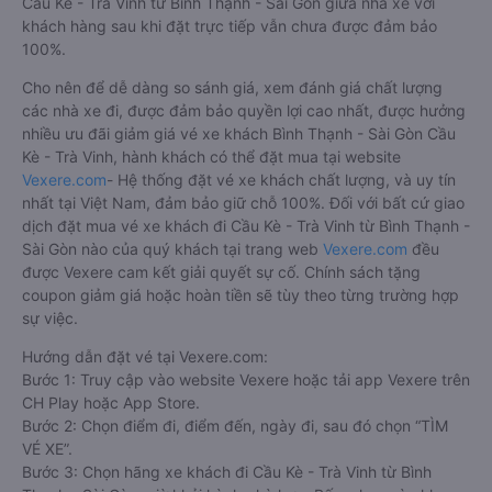
Cầu Kè - Trà Vinh từ Bình Thạnh - Sài Gòn giữa nhà xe với
khách hàng sau khi đặt trực tiếp vẫn chưa được đảm bảo
100%.
Cho nên để dễ dàng so sánh giá, xem đánh giá chất lượng
các nhà xe đi, được đảm bảo quyền lợi cao nhất, được hưởng
nhiều ưu đãi giảm giá vé xe khách Bình Thạnh - Sài Gòn Cầu
Kè - Trà Vinh, hành khách có thể đặt mua tại website
Vexere.com
- Hệ thống đặt vé xe khách chất lượng, và uy tín
nhất tại Việt Nam, đảm bảo giữ chỗ 100%. Đối với bất cứ giao
dịch đặt mua vé xe khách đi Cầu Kè - Trà Vinh từ Bình Thạnh -
Sài Gòn nào của quý khách tại trang web
Vexere.com
đều
được Vexere cam kết giải quyết sự cố. Chính sách tặng
coupon giảm giá hoặc hoàn tiền sẽ tùy theo từng trường hợp
sự việc.
Hướng dẫn đặt vé tại Vexere.com:
Bước 1: Truy cập vào website Vexere hoặc tải app Vexere trên
CH Play hoặc App Store.
Bước 2: Chọn điểm đi, điểm đến, ngày đi, sau đó chọn “TÌM
VÉ XE”.
Bước 3: Chọn hãng xe khách đi Cầu Kè - Trà Vinh từ Bình