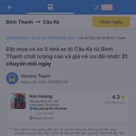
arrow_back
Tải app Vexere ngay!
Tải app Vexere
-30k
Mở app
Mở app
Nhận ưu đãi thành viên độc
-30k/ghế khi đặt vé máy bay qua
quyền
app
Bình Thạnh
Cầu Kè
Chọn ngày
Vé xe khách
xe đi Trà Vinh từ Sài Gòn
xe đi Cầu Kè từ Bình Thạnh
Đặt mua vé xe 5 nhà xe đi Cầu Kè từ Bình
Thạnh chất lượng cao và giá vé ưu đãi nhất
: 31
chuyến mỗi ngày
Vexere Team
Ngày cập nhật: 08/08/2026
Kim Hoàng
4.2
Giường Nằm 41 chỗ
(613 đánh giá)
Limousine 34 phòng
Văn phòng Hồ Chí Minh
5 giờ 40 phút
Huyện Cầu Kè
Mọi người ở văn phòng đều lịch sự và tôn trọng 🙏. Nhưng tôi biết rằng
chuyến xe buýt đầu tiên tôi lên sẽ đưa tôi đến bến xe buýt chính để bắt một