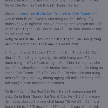
trung bình từ 4.5/5 dựa trên 4551 phản hồi của hành khách
Xe về Cầu Kè - Trà Vinh từ Bình Thạnh - Sài Gòn.
Giá vé
xe limousine đi Cầu Kè - Trà Vinh từ Bình Thạnh - Sài
Gòn
rẻ nhất là 210000VND của hãng xe Kim Hoàng. Tùy
thuộc vào vị trí ngồi của bạn và chương trình khuyến mãi, giá
vé Xe Bình Thạnh - Sài Gòn đi Cầu Kè - Trà Vinh limousine này
có thể sẽ rẻ hơn
Dòng xe đi Cầu Kè - Trà Vinh từ Bình Thạnh - Sài Gòn giường
nằm chất lượng cao: Thoải mái, giá cả tốt nhất
Những nhà xe đi Cầu Kè - Trà Vinh từ Bình Thạnh - Sài Gòn
đều sở hữu những xe giường nằm chất lượng cao. Trên xe
được trang bị đầy đủ các trang thiết bị hiện đại phục vụ cho
nhu cầu di chuyển của hành khách. Bên cạnh đó, các hãng xe
khách Bình Thạnh - Sài Gòn Cầu Kè - Trà Vinh luôn chú trọng
đến chất lượng dịch vụ, không ngừng cải thiện để mang đến
trải nghiệm hoàn hảo cho hành khách.
Xe Bình Thạnh - Sài Gòn Cầu Kè - Trà Vinh giường nằm tốt
nhất: Xe từ Bình Thạnh - Sài Gòn đi Cầu Kè - Trà Vinh giường
nằm được đánh giá chung chất lượng Tốt với điểm đánh giá
trung bình từ 4.5/5 dựa trên 4551 phản hồi của hành khách