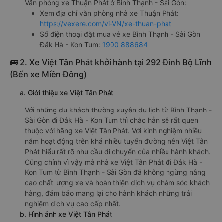
Văn phòng xe Thuận Phát ở Bình Thạnh - Sài Gòn:
Xem địa chỉ văn phòng nhà xe Thuận Phát:
https://vexere.com/vi-VN/xe-thuan-phat
Số điện thoại đặt mua vé xe Bình Thạnh - Sài Gòn
Đắk Hà - Kon Tum:
1900 888684
🚌 2. Xe Việt Tân Phát khởi hành tại 292 Đinh Bộ Lĩnh
(Bến xe Miền Đông)
a. Giới thiệu xe Việt Tân Phát
Với những du khách thường xuyên du lịch từ Bình Thạnh -
Sài Gòn đi Đắk Hà - Kon Tum thì chắc hẳn sẽ rất quen
thuộc với hãng xe Việt Tân Phát. Với kinh nghiệm nhiều
năm hoạt động trên khá nhiều tuyến đường nên Việt Tân
Phát hiểu rất rõ nhu cầu di chuyển của nhiều hành khách.
Cũng chính vì vậy mà nhà xe Việt Tân Phát đi Đắk Hà -
Kon Tum từ Bình Thạnh - Sài Gòn đã không ngừng nâng
cao chất lượng xe và hoàn thiện dịch vụ chăm sóc khách
hàng, đảm bảo mang lại cho hành khách những trải
nghiệm dịch vụ cao cấp nhất.
b. Hình ảnh xe Việt Tân Phát