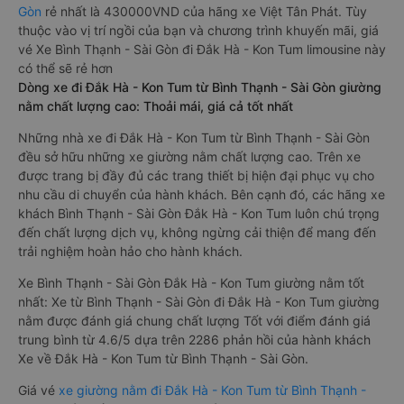
Gòn
rẻ nhất là 430000VND của hãng xe Việt Tân Phát. Tùy
thuộc vào vị trí ngồi của bạn và chương trình khuyến mãi, giá
vé Xe Bình Thạnh - Sài Gòn đi Đắk Hà - Kon Tum limousine này
có thể sẽ rẻ hơn
Dòng xe đi Đắk Hà - Kon Tum từ Bình Thạnh - Sài Gòn giường
nằm chất lượng cao: Thoải mái, giá cả tốt nhất
Những nhà xe đi Đắk Hà - Kon Tum từ Bình Thạnh - Sài Gòn
đều sở hữu những xe giường nằm chất lượng cao. Trên xe
được trang bị đầy đủ các trang thiết bị hiện đại phục vụ cho
nhu cầu di chuyển của hành khách. Bên cạnh đó, các hãng xe
khách Bình Thạnh - Sài Gòn Đắk Hà - Kon Tum luôn chú trọng
đến chất lượng dịch vụ, không ngừng cải thiện để mang đến
trải nghiệm hoàn hảo cho hành khách.
Xe Bình Thạnh - Sài Gòn Đắk Hà - Kon Tum giường nằm tốt
nhất: Xe từ Bình Thạnh - Sài Gòn đi Đắk Hà - Kon Tum giường
nằm được đánh giá chung chất lượng Tốt với điểm đánh giá
trung bình từ 4.6/5 dựa trên 2286 phản hồi của hành khách
Xe về Đắk Hà - Kon Tum từ Bình Thạnh - Sài Gòn.
Giá vé
xe giường nằm đi Đắk Hà - Kon Tum từ Bình Thạnh -