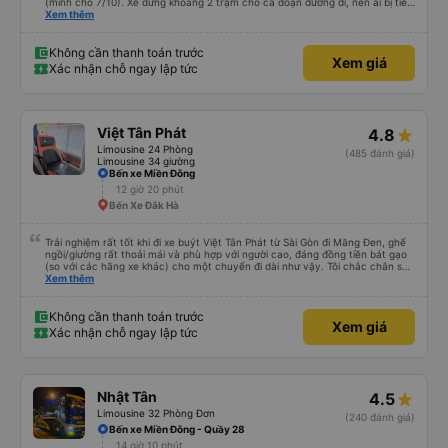
(mình cho 7/10). Xe dừng khoảng 2 trạm cho cả đoạn đường đi, nên ai bị tiểu
nhiều thì trước khi khởi hành ráng đừng uống nhiều nước nha. Giờ khởi hành
Xem thêm
trên app sẽ có khác với thực tế, buổi sáng của ngày khởi hành nhà xe sẽ gọi
để hẹn giờ. Các bạn phải đến đúng giờ nhà xe hẹn nhé.
Không cần thanh toán trước
Xem giá
Xác nhận chỗ ngay lập tức
Việt Tân Phát
4.8
Limousine 24 Phòng
(485 đánh giá)
Limousine 34 giường
Bến xe Miền Đông
12 giờ 20 phút
Bến Xe Đắk Hà
Trải nghiệm rất tốt khi đi xe buýt Việt Tân Phát từ Sài Gòn đi Măng Đen, ghế
ngồi/giường rất thoải mái và phù hợp với người cao, đáng đồng tiền bát gạo
(so với các hãng xe khác) cho một chuyến đi dài như vậy. Tôi chắc chắn sẽ
sử dụng lại sau.
Xem thêm
Không cần thanh toán trước
Xem giá
Xác nhận chỗ ngay lập tức
Nhật Tân
4.5
Limousine 32 Phòng Đơn
(240 đánh giá)
Bến xe Miền Đông - Quầy 28
14 giờ 10 phút