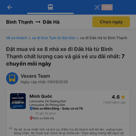
arrow_back
Tải app Vexere ngay!
Tải app Vexere
-30k
Mở app
Mở app
Nhận ưu đãi thành viên độc
-30k/ghế khi đặt vé máy bay qua
quyền
app
Bình Thạnh
Đắk Hà
Chọn ngày
Vé xe khách
xe đi Kon Tum từ Sài Gòn
xe đi Đắk Hà từ Bình Thạnh
Đặt mua vé xe 8 nhà xe đi Đắk Hà từ Bình
Thạnh chất lượng cao và giá vé ưu đãi nhất
: 7
chuyến mỗi ngày
Vexere Team
Ngày cập nhật: 09/08/2026
Minh Quốc
4.6
Limousine 24 Giường Đơn
(1428 đánh giá)
Limousine 34 Phòng Đơn
Bến xe Miền Đông - Quầy vé số 79
12 giờ 30 phút
Bến xe Đắk Hà
Tài xế, lơ xe nhiệt tình và lịch sự. Kiểm tra đủ khách mỗi khi lên, xuống trạm
dừng chân. Xe thoải mái (mình đi xe 520k/vé). Trạm dừng tương đối sạch sẽ