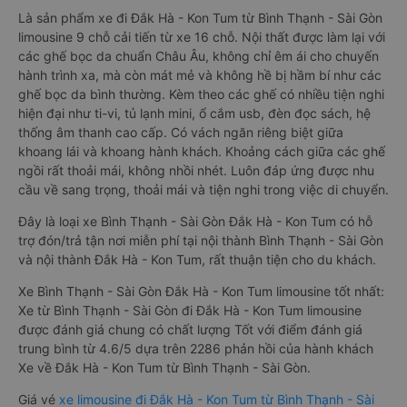
Là sản phẩm xe đi Đắk Hà - Kon Tum từ Bình Thạnh - Sài Gòn
limousine 9 chỗ cải tiến từ xe 16 chỗ. Nội thất được làm lại với
các ghế bọc da chuẩn Châu Âu, không chỉ êm ái cho chuyến
hành trình xa, mà còn mát mẻ và không hề bị hầm bí như các
ghế bọc da bình thường. Kèm theo các ghế có nhiều tiện nghi
hiện đại như ti-vi, tủ lạnh mini, ổ cắm usb, đèn đọc sách, hệ
thống âm thanh cao cấp. Có vách ngăn riêng biệt giữa
khoang lái và khoang hành khách. Khoảng cách giữa các ghế
ngồi rất thoải mái, không nhồi nhét. Luôn đáp ứng được nhu
cầu về sang trọng, thoải mái và tiện nghi trong việc di chuyển.
Đây là loại xe Bình Thạnh - Sài Gòn Đắk Hà - Kon Tum có hỗ
trợ đón/trả tận nơi miễn phí tại nội thành Bình Thạnh - Sài Gòn
và nội thành Đắk Hà - Kon Tum, rất thuận tiện cho du khách.
Xe Bình Thạnh - Sài Gòn Đắk Hà - Kon Tum limousine tốt nhất:
Xe từ Bình Thạnh - Sài Gòn đi Đắk Hà - Kon Tum limousine
được đánh giá chung có chất lượng Tốt với điểm đánh giá
trung bình từ 4.6/5 dựa trên 2286 phản hồi của hành khách
Xe về Đắk Hà - Kon Tum từ Bình Thạnh - Sài Gòn.
Giá vé
xe limousine đi Đắk Hà - Kon Tum từ Bình Thạnh - Sài