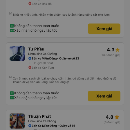
Bến xe Đắk Hà
Nhà xe nhiệt tình. Nhân viên chăm sóc khách hàng cũng rất oke luôn
Không cần thanh toán trước
Xem giá
Xác nhận chỗ ngay lập tức
Tư Phầu
4.3
Limousine 34 Giường
(139 đánh giá)
Bến xe Miền Đông - Quầy vé số 23
11 giờ 30 phút
Bến xe Kon Tum
Xe rất mới, sạch sẽ. Lái xe chạy cẩn thận, có dừng vài điểm dọc đường để
khách đi vệ sinh ăn uống. Rất hài lòng ạ!
Không cần thanh toán trước
Xem giá
Xác nhận chỗ ngay lập tức
star_rate
Thuận Phát
4.8
Limousine 24 Phòng
(6 đánh giá)
Bến Xe Miền Đông - Quầy vé 56