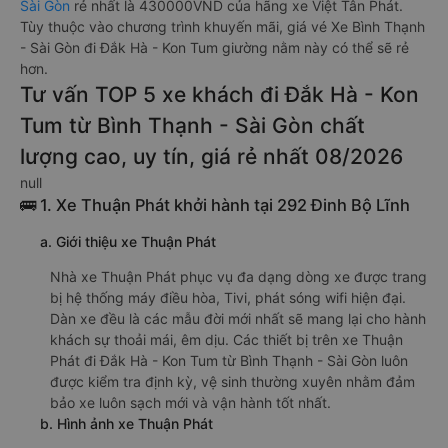
Sài Gòn
rẻ nhất là 430000VND của hãng xe Việt Tân Phát.
Tùy thuộc vào chương trình khuyến mãi, giá vé Xe Bình Thạnh
- Sài Gòn đi Đắk Hà - Kon Tum giường nằm này có thể sẽ rẻ
hơn.
Tư vấn TOP 5 xe khách đi Đắk Hà - Kon
Tum từ Bình Thạnh - Sài Gòn chất
lượng cao, uy tín, giá rẻ nhất 08/2026
null
🚌 1. Xe Thuận Phát khởi hành tại 292 Đinh Bộ Lĩnh
a. Giới thiệu xe Thuận Phát
Nhà xe Thuận Phát phục vụ đa dạng dòng xe được trang
bị hệ thống máy điều hòa, Tivi, phát sóng wifi hiện đại.
Dàn xe đều là các mẫu đời mới nhất sẽ mang lại cho hành
khách sự thoải mái, êm dịu. Các thiết bị trên xe Thuận
Phát đi Đắk Hà - Kon Tum từ Bình Thạnh - Sài Gòn luôn
được kiểm tra định kỳ, vệ sinh thường xuyên nhằm đảm
bảo xe luôn sạch mới và vận hành tốt nhất.
b. Hình ảnh xe Thuận Phát