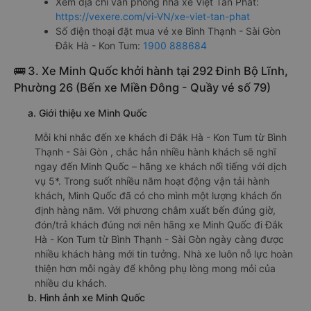
Xem địa chỉ văn phòng nhà xe Việt Tân Phát:
https://vexere.com/vi-VN/xe-viet-tan-phat
Số điện thoại đặt mua vé xe Bình Thạnh - Sài Gòn
Đắk Hà - Kon Tum:
1900 888684
🚌 3. Xe Minh Quốc khởi hành tại 292 Đinh Bộ Lĩnh,
Phường 26 (Bến xe Miền Đông - Quầy vé số 79)
a. Giới thiệu xe Minh Quốc
Mỗi khi nhắc đến xe khách đi Đắk Hà - Kon Tum từ Bình
Thạnh - Sài Gòn , chắc hẳn nhiều hành khách sẽ nghĩ
ngay đến Minh Quốc – hãng xe khách nổi tiếng với dịch
vụ 5*. Trong suốt nhiều năm hoạt động vận tải hành
khách, Minh Quốc đã có cho mình một lượng khách ổn
định hàng năm. Với phương châm xuất bến đúng giờ,
đón/trả khách đúng nơi nên hãng xe Minh Quốc đi Đắk
Hà - Kon Tum từ Bình Thạnh - Sài Gòn ngày càng được
nhiều khách hàng mới tin tưởng. Nhà xe luôn nỗ lực hoàn
thiện hơn mỗi ngày để không phụ lòng mong mỏi của
nhiều du khách.
b. Hình ảnh xe Minh Quốc