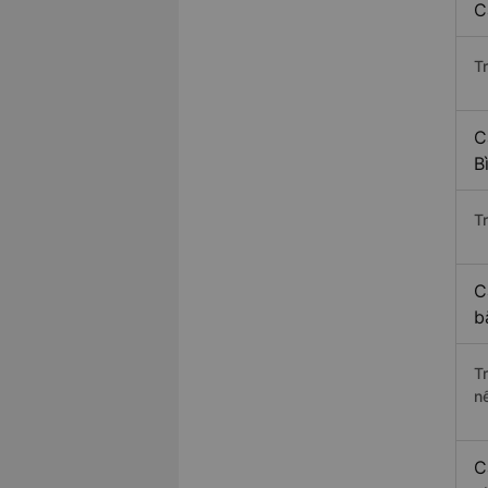
C
T
C
B
Tr
C
b
T
n
C