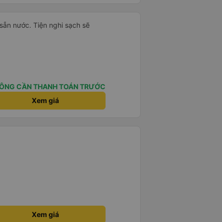
hất trên tuyến đường này. Tôi
 có mùi khó chiệu như những trạm
ương lai các tài xế sẽ dừng xe
đặc biệt là vì tôi dự định sẽ đi
i sẵn nước. Tiện nghi sạch sẽ
 vào tuần tới.
n mạnh hơn🥰
ÔNG CẦN THANH TOÁN TRƯỚC
Xem giá
Xem giá