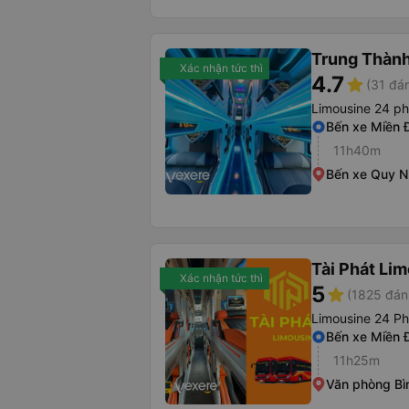
Trung Thàn
Xác nhận tức thì
4.7
star
(31 đán
Limousine 24 p
Bến xe Miền 
11h40m
Bến xe Quy 
Tài Phát Li
Xác nhận tức thì
5
star
(1825 đán
Limousine 24 P
Bến xe Miền 
11h25m
Văn phòng Bì