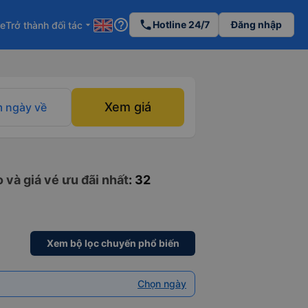
help_outline
phone
Hotline 24/7
Đăng nhập
re
Trở thành đối tác
arrow_drop_down
Xem giá
 ngày về
 và giá vé ưu đãi nhất
: 32
Xem bộ lọc chuyến phổ biến
Chọn ngày