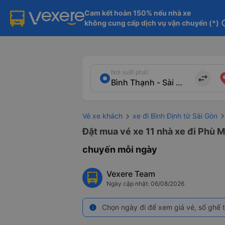
Cam kết hoàn 150% nếu nhà xe

không cung cấp dịch vụ vận chuyển (*)
in
Nơi xuất phát
import_export
Vé xe khách
xe đi Bình Định từ Sài Gòn
Đặt mua vé xe 11 nhà xe đi Phù M
chuyến mỗi ngày
Vexere Team
Ngày cập nhật: 06/08/2026
Chọn ngày đi để xem giá vé, số ghế t
info