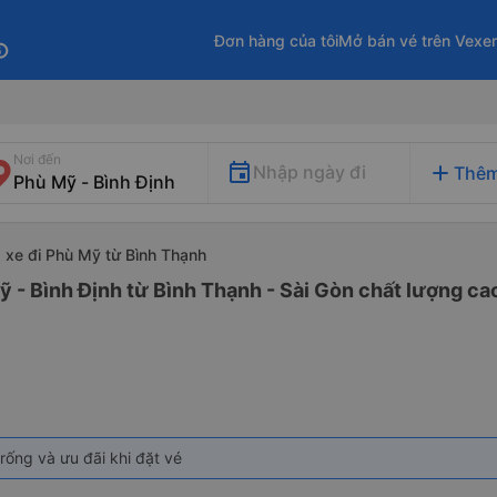
Đơn hàng của tôi
Mở bán vé trên Vexe
fo
Nơi đến
add
Nhập ngày đi
Thêm
xe đi Phù Mỹ từ Bình Thạnh
ỹ - Bình Định từ Bình Thạnh - Sài Gòn chất lượng cao
rống và ưu đãi khi đặt vé