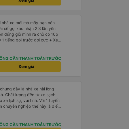
Xem giá
úc mình lên xe trung chuyển và
h vali giùm tụi mình. Trên xe thì
cho khách còn chuẩn bị cả
và đặc biệt là có gối ôm.
ới nhà xe mới mà mấy bạn nên
Nchung là phải chấm nhà xe 10 sao mới đủ !!!
ón đúng giờ mình ra chờ có 10p
 tiếng gọi trước đợi cực + Xe
à cực kỳ ưng mền gối trên xe luôn
da nằm đau cả cổ mà đây gối này
 lông êm cực. + Giường
ÔNG CẦN THANH TOÁN TRƯỚC
p ở trên không bị vướng chân
Xem giá
 trợ
 nhàn luôn nha + Trên xe
 Tới trạm tài xế còn tinh ý
rạm dừng nữa. 10đ cho sự tinh tế
 chung đây là nhà xe hài lòng
nh. Chất lượng đến từ xe sạch
 xe lịch sự, vui tính. Với 1 tuyến
n chuyên nghiệp thế này là điểm
tuyến du lịch mới có. Về xe thì
ộng, phù hợp với dây sạc bây
dọc cung đường nên thuận tiện
ÔNG CẦN THANH TOÁN TRƯỚC