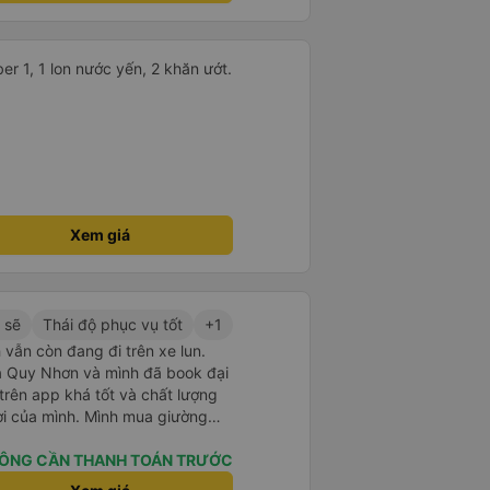
 1, 1 lon nước yến, 2 khăn ướt.
Xem giá
 sẽ
Thái độ phục vụ tốt
+1
 vẫn còn đang đi trên xe lun.
 ra Quy Nhơn và mình đã book đại
 trên app khá tốt và chất lượng
ợi của mình. Mình mua giường
hân viên của nhà xe phải nói là
. Trước chuyến đi mình có gọi
ÔNG CẦN THANH TOÁN TRƯỚC
 hỗ trợ mình nói chuyện