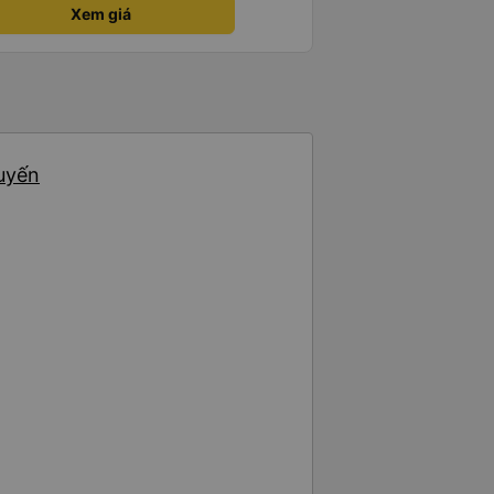
ịnh nhất định ủng hộ tiếp nhà xe
Xem giá
át đạt mua thêm nhiều xe chạy
 nâng cao tiêu chuẩn tuyến.
thgian trả khách, team VXR set
huyến