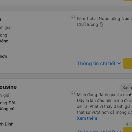
h
Kèm 1 chai Nước uống Number
Chất lượng 👌
h giá)
hòng
Đông
Nhơn
keyboard_arrow_down
Thông tin chi tiết
mousine
Sạch
Mình đang đánh giá lúc mình
h giá)
Đây là lần đầu tiên mình đi
hòng Đôi
xe Tài Phát vì thấy đánh giá
Đông cũ
thật sự vượt hơn cả mong đ
đôi và vừa đủ cho 2 người. N
Xem thêm
nh Định
siêu nhiệt tình và dễ thương
KH
cho bên tổng đài thì anh nhân viên