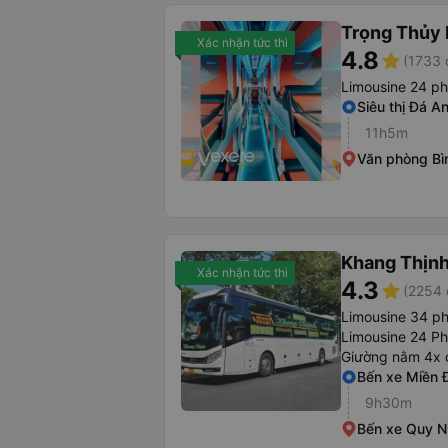
Trọng Thủy 
Xác nhận tức thì
4.8
star
(1733 
Limousine 24 p
Siêu thị Đá A
11h5m
Văn phòng Bì
Khang Thịn
Xác nhận tức thì
4.3
star
(2254 
Limousine 34 p
Limousine 24 P
Giường nằm 4x 
Bến xe Miền 
9h30m
Bến xe Quy 