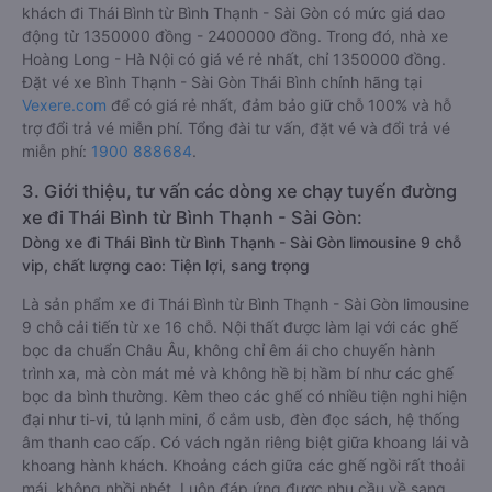
khách đi Thái Bình từ Bình Thạnh - Sài Gòn có mức giá dao
động từ 1350000 đồng - 2400000 đồng. Trong đó, nhà xe
Hoàng Long - Hà Nội có giá vé rẻ nhất, chỉ 1350000 đồng.
Đặt vé xe Bình Thạnh - Sài Gòn Thái Bình chính hãng tại
Vexere.com
để có giá rẻ nhất, đảm bảo giữ chỗ 100% và hỗ
trợ đổi trả vé miễn phí. Tổng đài tư vấn, đặt vé và đổi trả vé
miễn phí:
1900 888684
.
3. Giới thiệu, tư vấn các dòng xe chạy tuyến đường
xe đi Thái Bình từ Bình Thạnh - Sài Gòn:
Dòng xe đi Thái Bình từ Bình Thạnh - Sài Gòn limousine 9 chỗ
vip, chất lượng cao: Tiện lợi, sang trọng
Là sản phẩm xe đi Thái Bình từ Bình Thạnh - Sài Gòn limousine
9 chỗ cải tiến từ xe 16 chỗ. Nội thất được làm lại với các ghế
bọc da chuẩn Châu Âu, không chỉ êm ái cho chuyến hành
trình xa, mà còn mát mẻ và không hề bị hầm bí như các ghế
bọc da bình thường. Kèm theo các ghế có nhiều tiện nghi hiện
đại như ti-vi, tủ lạnh mini, ổ cắm usb, đèn đọc sách, hệ thống
âm thanh cao cấp. Có vách ngăn riêng biệt giữa khoang lái và
khoang hành khách. Khoảng cách giữa các ghế ngồi rất thoải
mái, không nhồi nhét. Luôn đáp ứng được nhu cầu về sang