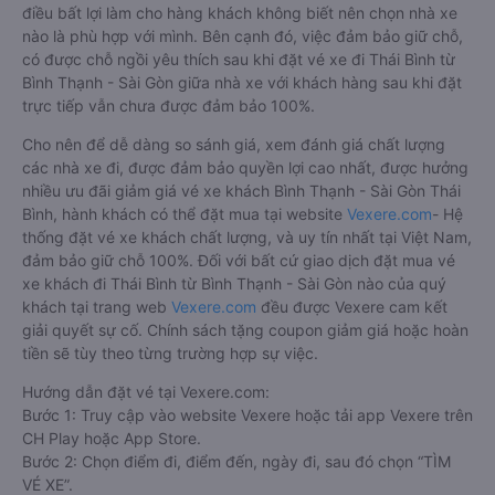
điều bất lợi làm cho hàng khách không biết nên chọn nhà xe
nào là phù hợp với mình. Bên cạnh đó, việc đảm bảo giữ chỗ,
có được chỗ ngồi yêu thích sau khi đặt vé xe đi Thái Bình từ
Bình Thạnh - Sài Gòn giữa nhà xe với khách hàng sau khi đặt
trực tiếp vẫn chưa được đảm bảo 100%.
Cho nên để dễ dàng so sánh giá, xem đánh giá chất lượng
các nhà xe đi, được đảm bảo quyền lợi cao nhất, được hưởng
nhiều ưu đãi giảm giá vé xe khách Bình Thạnh - Sài Gòn Thái
Bình, hành khách có thể đặt mua tại website
Vexere.com
- Hệ
thống đặt vé xe khách chất lượng, và uy tín nhất tại Việt Nam,
đảm bảo giữ chỗ 100%. Đối với bất cứ giao dịch đặt mua vé
xe khách đi Thái Bình từ Bình Thạnh - Sài Gòn nào của quý
khách tại trang web
Vexere.com
đều được Vexere cam kết
giải quyết sự cố. Chính sách tặng coupon giảm giá hoặc hoàn
tiền sẽ tùy theo từng trường hợp sự việc.
Hướng dẫn đặt vé tại Vexere.com:
Bước 1: Truy cập vào website Vexere hoặc tải app Vexere trên
CH Play hoặc App Store.
Bước 2: Chọn điểm đi, điểm đến, ngày đi, sau đó chọn “TÌM
VÉ XE”.