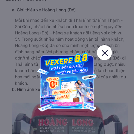
a. Giới thiệu xe Hoàng Long (Đỏ)
Mỗi khi nhắc đến xe khách đi Thái Bình từ Bình Thạnh -
Sài Gòn , chắc hẳn nhiều hành khách sẽ nghĩ ngay đến
Hoàng Long (Đỏ) – hãng xe khách nổi tiếng với dịch vụ
5*. Trong suốt nhiều năm hoạt động vận tải hành khách,
Hoàng Long (Đỏ) đã có cho mình một lượng khách ổn
định hàng năm. Với phương châm xuất bến đúng giờ,
đón/trả khách đúng nơi nên hãng xe Hoàng Long (Đỏ) đi
Thái Bình từ Bình Thạnh - Sài Gòn ngày càng được nhiều
khách hàng mới tin tưởng. Nhà xe luôn nỗ lực hoàn thiện
hơn mỗi ngày để không phụ lòng mong mỏi của nhiều du
khách.
b. Hình ảnh xe Hoàng Long (Đỏ)