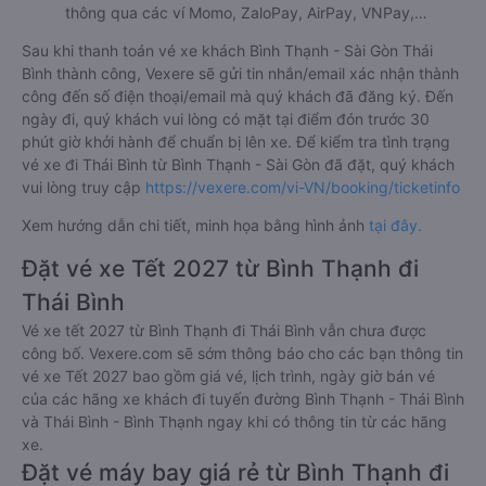
thông qua các ví Momo, ZaloPay, AirPay, VNPay,…
Sau khi thanh toán vé xe khách Bình Thạnh - Sài Gòn Thái
Bình thành công, Vexere sẽ gửi tin nhắn/email xác nhận thành
công đến số điện thoại/email mà quý khách đã đăng ký. Đến
ngày đi, quý khách vui lòng có mặt tại điểm đón trước 30
phút giờ khởi hành để chuẩn bị lên xe. Để kiểm tra tình trạng
vé xe đi Thái Bình từ Bình Thạnh - Sài Gòn đã đặt, quý khách
vui lòng truy cập
https://vexere.com/vi-VN/booking/ticketinfo
Xem hướng dẫn chi tiết, minh họa bằng hình ảnh
tại đây.
Đặt vé xe Tết 2027 từ Bình Thạnh đi
Thái Bình
Vé xe tết 2027 từ Bình Thạnh đi Thái Bình vẫn chưa được
công bố. Vexere.com sẽ sớm thông báo cho các bạn thông tin
vé xe Tết 2027 bao gồm giá vé, lịch trình, ngày giờ bán vé
của các hãng xe khách đi tuyến đường Bình Thạnh - Thái Bình
và Thái Bình - Bình Thạnh ngay khi có thông tin từ các hãng
xe.
Đặt vé máy bay giá rẻ từ Bình Thạnh đi