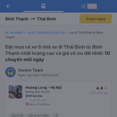
arrow_back
Tải app Vexere ngay!
Tải app Vexere
-30k
Mở app
Mở app
Nhận ưu đãi thành viên độc
-30k/ghế khi đặt vé máy bay qua
quyền
app
Bình Thạnh
Thái Bình
Chọn ngày
Vé xe khách
xe đi Thái Bình từ Sài Gòn
xe đi Thái Bình từ Bình
Thạnh
Đặt mua vé xe 6 nhà xe đi Thái Bình từ Bình
Thạnh chất lượng cao và giá vé ưu đãi nhất
: 10
chuyến mỗi ngày
Vexere Team
Ngày cập nhật: 06/08/2026
Hoàng Long - Hà Nội
4.4
Giường nằm 42 chỗ
(321 đánh giá)
VP Sài Gòn
5 giờ 52 phút
Bến xe Thái Bình
Sạch sẽ
Lái xe an toàn
+5