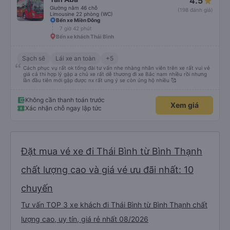
4.5
Giường nằm 46 chỗ
(198 đánh giá)
Limousine 22 phòng (WC)
Bến xe Miền Đông
7 giờ 42 phút
Bến xe khách Thái Bình
Sạch sẽ
Lái xe an toàn
+5
Cách phục vụ rất ok tổng đài tư vấn nhe nhàng nhân viên trên xe rất vui vẻ
giá cả thi hợp lý gặp a chủ xe rất dễ thương đi xe Bắc nam nhiều rồi nhưng
lần đầu tiên mới gặp được nx rất ung ý se còn ủng hộ nhiều 🥰
Không cần thanh toán trước
Xem giá
Xác nhận chỗ ngay lập tức
Đặt mua vé xe đi Thái Bình từ Bình Thạnh
chất lượng cao và giá vé ưu đãi nhất: 10
chuyến
Tư vấn TOP 3 xe khách đi Thái Bình từ Bình Thạnh chất
lượng cao, uy tín, giá rẻ nhất 08/2026