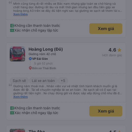
Mình cũng từng đi rất nhiều xe Bắc nam nhưng gặp toàn xe chở hàng và
chất hàng dọc đường rất lâu và mất thời gian nhưng lan đầu tiên gặp xe
hoàng long A3 trên xe đây đủ tiện nghi sac tại giường xe sạch sẽ thơm tài xế
lo xe thoải mái vui tính sẽ con ung hô nhe
Xem thêm
Không cần thanh toán trước
Xem giá
Xác nhận chỗ ngay lập tức
Hoàng Long (Đỏ)
4.6
Giường nằm 42 chỗ
(431 đánh giá)
VP Sài Gòn
5 giờ 52 phút
Bến xe Thái Bình
Sạch sẽ
Lái xe an toàn
+5
Giường nằm thoải mái . Nhân viên vui vẻ nhiệt tình hành khách muốn gì là
được đó 😆 . Tài xế chuyên nghiệp lái xe an toàn . Xe sạch sẽ có ổ sạc tại
giường rất tiện nghi . Xe chạy đúng giờ và được sắp xếp đúng chỗ như đã đặt
. Điểm 10 cho hoàng long đỏ 👍
Xem thêm
Không cần thanh toán trước
Xem giá
Xác nhận chỗ ngay lập tức
Tân Aba