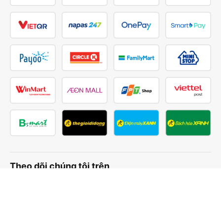
Theo dõi chúng tôi trên
Facebook
Tiktok
Youtube
Công ty TNHH Thương Mại Dịch Vụ Vexere