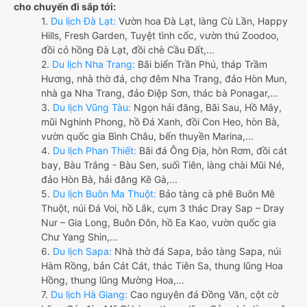
cho chuyến đi sắp tới:
1.
Du lịch Đà Lạt:
Vườn hoa Đà Lạt, làng Cù Lần, Happy
Hills, Fresh Garden, Tuyệt tình cốc, vườn thú Zoodoo,
đồi cỏ hồng Đà Lạt, đồi chè Cầu Đất,...
2.
Du lịch Nha Trang:
Bãi biển Trần Phú, tháp Trầm
Hương, nhà thờ đá, chợ đêm Nha Trang, đảo Hòn Mun,
nhà ga Nha Trang, đảo Điệp Sơn, thác bà Ponagar,...
3.
Du lịch Vũng Tàu:
Ngọn hải đăng, Bãi Sau, Hồ Mây,
mũi Nghinh Phong, hồ Đá Xanh, đồi Con Heo, hòn Bà,
vườn quốc gia Bình Châu, bến thuyền Marina,...
4.
Du lịch Phan Thiết:
Bãi đá Ông Địa, hòn Rơm, đồi cát
bay, Bàu Trắng - Bàu Sen, suối Tiên, làng chài Mũi Né,
đảo Hòn Bà, hải đăng Kê Gà,...
5.
Du lịch Buôn Ma Thuột:
Bảo tàng cà phê Buôn Mê
Thuột, núi Đá Voi, hồ Lắk, cụm 3 thác Dray Sap – Dray
Nur – Gia Long, Buôn Đôn, hồ Ea Kao, vườn quốc gia
Chư Yang Shin,...
6.
Du lịch Sapa:
Nhà thờ đá Sapa, bảo tàng Sapa, núi
Hàm Rồng, bản Cát Cát, thác Tiên Sa, thung lũng Hoa
Hồng, thung lũng Mường Hoa,...
7.
Du lịch Hà Giang:
Cao nguyên đá Đồng Văn, cột cờ