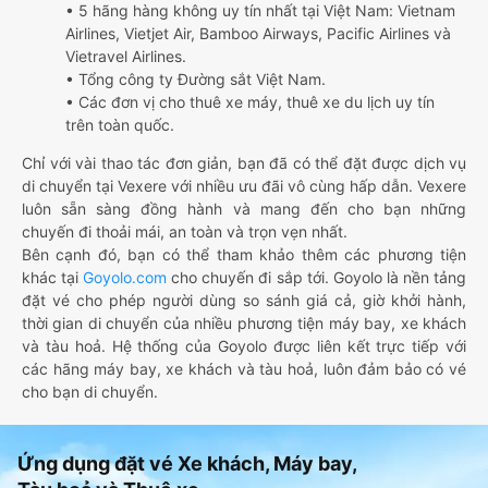
• 5 hãng hàng không uy tín nhất tại Việt Nam: Vietnam
Airlines, Vietjet Air, Bamboo Airways, Pacific Airlines và
Vietravel Airlines.
• Tổng công ty Đường sắt Việt Nam.
• Các đơn vị cho thuê xe máy, thuê xe du lịch uy tín
trên toàn quốc.
Chỉ với vài thao tác đơn giản, bạn đã có thể đặt được dịch vụ
di chuyển tại Vexere với nhiều ưu đãi vô cùng hấp dẫn. Vexere
luôn sẵn sàng đồng hành và mang đến cho bạn những
chuyến đi thoải mái, an toàn và trọn vẹn nhất.
Bên cạnh đó, bạn có thể tham khảo thêm các phương tiện
khác tại
Goyolo.com
cho chuyến đi sắp tới. Goyolo là nền tảng
đặt vé cho phép người dùng so sánh giá cả, giờ khởi hành,
thời gian di chuyển của nhiều phương tiện máy bay, xe khách
và tàu hoả. Hệ thống của Goyolo được liên kết trực tiếp với
các hãng máy bay, xe khách và tàu hoả, luôn đảm bảo có vé
cho bạn di chuyển.
Ứng dụng đặt vé Xe khách, Máy bay,