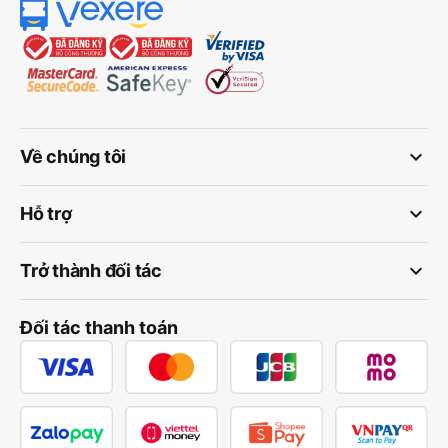
keyboard_arrow_down
Về chúng tôi
keyboard_arrow_down
Hỗ trợ
keyboard_arrow_down
Trở thành đối tác
Đối tác thanh toán