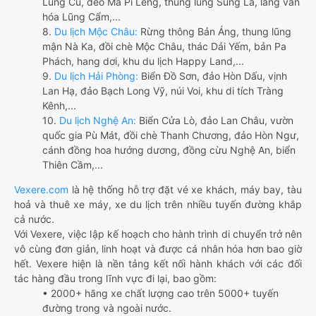
Lũng Cú, đèo Mã Pí Lèng, thung lũng Sủng Là, làng văn
hóa Lũng Cẩm,...
8.
Du lịch Mộc Châu:
Rừng thông Bản Áng, thung lũng
mận Nà Ka, đồi chè Mộc Châu, thác Dải Yếm, bản Pa
Phách, hang dơi, khu du lịch Happy Land,...
9.
Du lịch Hải Phòng:
Biển Đồ Sơn, đảo Hòn Dấu, vịnh
Lan Hạ, đảo Bạch Long Vỹ, núi Voi, khu di tích Tràng
Kênh,...
10.
Du lịch Nghệ An:
Biển Cửa Lò, đảo Lan Châu, vườn
quốc gia Pù Mát, đồi chè Thanh Chương, đảo Hòn Ngư,
cánh đồng hoa hướng dương, đồng cừu Nghệ An, biển
Thiên Cầm,...
Vexere.com
là hệ thống hỗ trợ đặt vé xe khách, máy bay, tàu
hoả và thuê xe máy, xe du lịch trên nhiều tuyến đường khắp
cả nước.
Với Vexere, việc lập kế hoạch cho hành trình di chuyển trở nên
vô cùng đơn giản, linh hoạt và được cá nhân hóa hơn bao giờ
hết. Vexere hiện là nền tảng kết nối hành khách với các đối
tác hàng đầu trong lĩnh vực đi lại, bao gồm:
• 2000+ hãng xe chất lượng cao trên 5000+ tuyến
đường trong và ngoài nước.