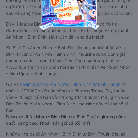
khoang lái và khoang hành khách. Khoảng cách giữa các ghế
ngồi rất thoải mái, không nhồi nhét. Luôn đáp ứng được nhu
cầu về sang trọng, thoải mái và tiện nghi trong việc di chuyển.
Đây là loại xe Bình Thuận An Nhơn - Bình Định có hỗ trợ
đón/trả tận nơi miễn phí tại nội thành Bình Thuận và nội thành
An Nhơn - Bình Định, rất thuận tiện cho du khách.
Xe Bình Thuận An Nhơn - Bình Định limousine tốt nhất: Xe từ
Bình Thuận đi An Nhơn - Bình Định limousine được đánh giá
chung có chất lượng Tốt với điểm đánh giá trung bình từ
4.5/5 dựa trên 9451 phản hồi của hành khách Xe về An Nhơn
- Bình Định từ Bình Thuận.
Giá vé
xe limousine đi An Nhơn - Bình Định từ Bình Thuận
rẻ
nhất là 390000VND của hãng xe Phương Trang. Tùy thuộc
vào vị trí ngồi của bạn và chương trình khuyến mãi, giá vé Xe
Bình Thuận đi An Nhơn - Bình Định limousine này có thể sẽ rẻ
hơn
Dòng xe đi An Nhơn - Bình Định từ Bình Thuận giường nằm
chất lượng cao: Thoải mái, giá cả tốt nhất
Những nhà xe đi An Nhơn - Bình Định từ Bình Thuận đều sở