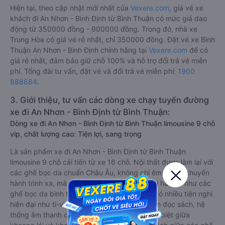
Hiện tại, theo cập nhật mới nhất của
Vexere.com
, giá vé xe
khách đi An Nhơn - Bình Định từ Bình Thuận có mức giá dao
động từ 350000 đồng - 900000 đồng. Trong đó, nhà xe
Trung Hòa có giá vé rẻ nhất, chỉ 350000 đồng. Đặt vé xe Bình
Thuận An Nhơn - Bình Định chính hãng tại
Vexere.com
để có
giá rẻ nhất, đảm bảo giữ chỗ 100% và hỗ trợ đổi trả vé miễn
phí. Tổng đài tư vấn, đặt vé và đổi trả vé miễn phí:
1900
888684
.
3. Giới thiệu, tư vấn các dòng xe chạy tuyến đường
xe đi An Nhơn - Bình Định từ Bình Thuận:
Dòng xe đi An Nhơn - Bình Định từ Bình Thuận limousine 9 chỗ
vip, chất lượng cao: Tiện lợi, sang trọng
Là sản phẩm xe đi An Nhơn - Bình Định từ Bình Thuận
limousine 9 chỗ cải tiến từ xe 16 chỗ. Nội thất được làm lại với
các ghế bọc da chuẩn Châu Âu, không chỉ êm ái cho chuyến
hành trình xa, mà còn mát mẻ và không hề bị hầm bí như các
ghế bọc da bình thường. Kèm theo các ghế có nhiều tiện nghi
hiện đại như ti-vi, tủ lạnh mini, ổ cắm usb, đèn đọc sách, hệ
thống âm thanh cao cấp. Có vách ngăn riêng biệt giữa