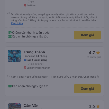
7 giờ
An Nhơn
lần đầu đi xe này cũng sợ giống như mấy đánh giá tiêu cực đã đọc trên
vexere nhưng mà kh ạ. xe sạch, xuất phát sớm hơn dự kiến 8 phút, tới nơi
cũng sớm hơn 1 tiếng. ấn tượng: + xe chạy êm + tài xế và lơ xe đều thân
thiện dễ thương. thật ra cũng kh tiếp xúc nhiều+ lắm nhưng cá nhân mình
Xem thêm
cảm thấy vậy + đồ ăn tối đa dạng, nêm nếm thì tùy người thấy hợp, cá nhân
mình thấy kh hợp lắm nhưng chưa đến mức tệ mình đi chuyến quảng ngãi -
an sương, xe dừng đúng 3 lần (cả ăn tối) cho khách đi vệ sinh. cái hay ở đây
Không cần thanh toán trước
Xem giá
là khi gần tới chỗ ăn tối sẽ có loa thông báo, loa báo là dừng 30p nhưng thực
Xác nhận chỗ ngay lập tức
tế chỉ dừng khoảng 25p, chắc do khách đã lên đông đủ. tóm lại thì lần đầu đi
xe này và sẽ có lần sau nếu có dịp, ấn tượng tốt
star_rate
Trung Thành
4.7
Limousine 24 phòng
(31 đánh giá)
Ngã 4 Liên Hương
7 giờ 40 phút
Văn phòng Bình Định
Kèm 1 chai Nước uống Number 1, 1 lon nước yến, 2 khăn ướt. Chất lượng 👌
Xác nhận chỗ ngay lập tức
Xem giá
star_rate
Cẩm Vân
3.5