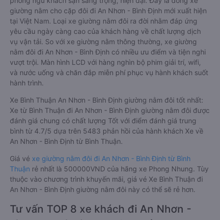
phòng ngủ khách sạn sang trọng, hiện đại. Đây là dòng xe
giường nằm cho cặp đôi đi An Nhơn - Bình Định mới xuất hiện
tại Việt Nam. Loại xe giường nằm đôi ra đời nhằm đáp ứng
yêu cầu ngày càng cao của khách hàng về chất lượng dịch
vụ vận tải. So với xe giường nằm thông thường, xe giường
nằm đôi đi An Nhơn - Bình Định có nhiều ưu điểm và tiện nghi
vượt trội. Màn hình LCD với hàng nghìn bộ phim giải trí, wifi,
và nước uống và chăn đắp miễn phí phục vụ hành khách suốt
hành trình.
Xe Bình Thuận An Nhơn - Bình Định giường nằm đôi tốt nhất:
Xe từ Bình Thuận đi An Nhơn - Bình Định giường nằm đôi được
đánh giá chung có chất lượng Tốt với điểm đánh giá trung
bình từ 4.7/5 dựa trên 5483 phản hồi của hành khách Xe về
An Nhơn - Bình Định từ Bình Thuận.
Giá vé
xe giường nằm đôi đi An Nhơn - Bình Định từ Bình
Thuận
rẻ nhất là 500000VND của hãng xe Phong Nhung. Tùy
thuộc vào chương trình khuyến mãi, giá vé Xe Bình Thuận đi
An Nhơn - Bình Định giường nằm đôi này có thể sẽ rẻ hơn.
Tư vấn TOP 8 xe khách đi An Nhơn -