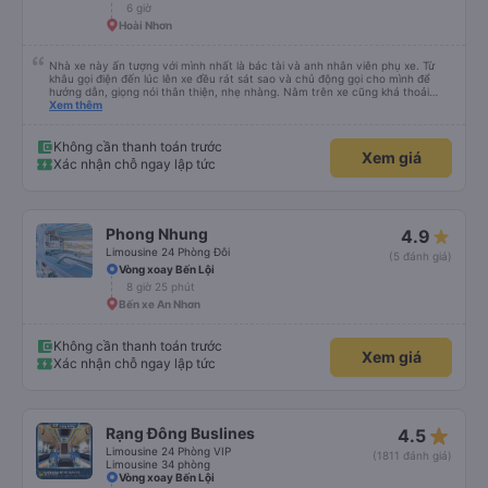
tuyến đường này. Tôi thực sự hy vọng rằng trong tương lai các tài xế sẽ
6 giờ
dừng xe thường xuyên theo lịch trình, đặc biệt là vì tôi dự định sẽ đi tuyến
Hoài Nhơn
đường này một lần nữa vào tuần tới.
Nhà xe này ấn tượng với mình nhất là bác tài và anh nhân viên phụ xe. Từ
khâu gọi điện đến lúc lên xe đều rát sát sao và chủ động gọi cho mình để
hướng dẫn, giọng nói thân thiện, nhẹ nhàng. Nằm trên xe cũng khá thoải
mái, chăn nệm nước suối đầy đủ. Chuyến xe của mình hầu hết là các cô bác
Xem thêm
lớn tuổi thế nên khi hít thở sẽ thấy có một chút mùi người già Lúc xuống xe,
điểm thả của mình ban đầu dự kiến là Ngã 3 Sợi ( Nha Trang ) và bắt Grab
nhưng các anh hướng dẫn mình xuống ở đây không có ma nào dám chở đâu
Không cần thanh toán trước
Xem giá
( vì đây là địa bàn của thế lực xe ôm ngầm, dân chơi cỏ kẹo ke...) Và thế là
Xác nhận chỗ ngay lập tức
mình được chở xuống Ngã 3 thành , nơi sáng sủa an toàn hơn. Một Chuyến
xe được biết thêm nhiều câu chuyện mới. Cảm ơn nhà xe đã giúp đỡ
Phong Nhung
4.9
Limousine 24 Phòng Đôi
(5 đánh giá)
Vòng xoay Bến Lội
8 giờ 25 phút
Bến xe An Nhơn
Không cần thanh toán trước
Xem giá
Xác nhận chỗ ngay lập tức
star_rate
Rạng Đông Buslines
4.5
Limousine 24 Phòng VIP
(1811 đánh giá)
Limousine 34 phòng
Vòng xoay Bến Lội