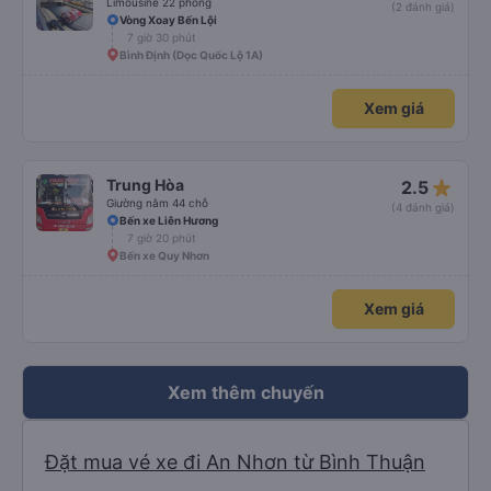
Limousine 22 phòng
(2 đánh giá)
Vòng Xoay Bến Lội
7 giờ 30 phút
Bình Định (Dọc Quốc Lộ 1A)
Xem giá
star_rate
Trung Hòa
2.5
Giường nằm 44 chỗ
(4 đánh giá)
Bến xe Liên Hương
7 giờ 20 phút
Bến xe Quy Nhơn
Xem giá
Xem thêm chuyến
Đặt mua vé xe đi An Nhơn từ Bình Thuận