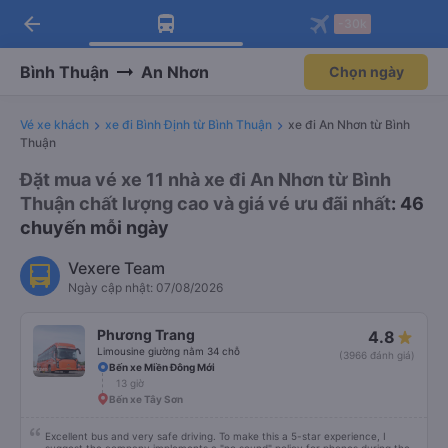
arrow_back
Tải app Vexere ngay!
Tải app Vexere
-30k
Mở app
Mở app
Nhận ưu đãi thành viên độc
-30k/ghế khi đặt vé máy bay qua
quyền
app
Bình Thuận
An Nhơn
Chọn ngày
Vé xe khách
xe đi Bình Định từ Bình Thuận
xe đi An Nhơn từ Bình
Thuận
Đặt mua vé xe 11 nhà xe đi An Nhơn từ Bình
Thuận chất lượng cao và giá vé ưu đãi nhất
: 46
chuyến mỗi ngày
Vexere Team
Ngày cập nhật: 07/08/2026
Phương Trang
4.8
Limousine giường nằm 34 chỗ
(3966 đánh giá)
Bến xe Miền Đông Mới
13 giờ
Bến xe Tây Sơn
Excellent bus and very safe driving. To make this a 5-star experience, I