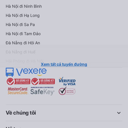
Hà Nội đi Ninh Bình
Hà Nội đi Hạ Long
Hà Nội đi Sa Pa
Hà Nội đi Tam Đảo
Đà Nẵng đi Hội An
Đà Nẵng đi Huế
Hải Phòng đi Hà Nội
Xem tất cả tuyến đường
keyboard_arrow_down
Về chúng tôi