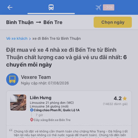
arrow_back
-30k
Bình Thuận
Bến Tre
Chọn ngày
Vé xe khách
xe đi Bến Tre từ Bình Thuận
Đặt mua vé xe 4 nhà xe đi Bến Tre từ Bình
Thuận chất lượng cao và giá vé ưu đãi nhất
: 6
chuyến mỗi ngày
Vexere Team
Ngày cập nhật: 07/08/2026
Liên Hưng
4.2
Limousine 21 phòng đơn (WC)
(14632 đánh giá)
Limousine 34 giường (mới)
Cổng chào Phan Rí, Quốc Lộ 1A
7 giờ
Cây xăng Bến xe Bến Tre
Chúng tôi đặt vé không cần thanh toán cho chặng Nha Trang - Đà Nẵng (rất
tiện lợi nếu bạn không có thẻ nước ngoài để thanh toán). Chúng tôi đến bến