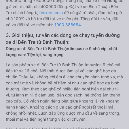
400000 đồng - 600000 đồng. Trong đó, nhà xe Liên Hưng có
giá vé rẻ nhất, chỉ 400000 đồng. Đặt vé xe Bình Thuận Bến
Tre chính hãng tại
Vexere.com
để có giá rẻ nhất, đảm bảo giữ
chỗ 100% và hỗ trợ đổi trả vé miễn phí. Tổng đài tư vấn, đặt
vé và đổi trả vé miễn phí:
1900 888684
.
3. Giới thiệu, tư vấn các dòng xe chạy tuyến đường
xe đi Bến Tre từ Bình Thuận:
Dòng xe đi Bến Tre từ Bình Thuận limousine 9 chỗ vip, chất
lượng cao: Tiện lợi, sang trọng
Là sản phẩm xe đi Bến Tre từ Bình Thuận limousine 9 chỗ cải
tiến từ xe 16 chỗ. Nội thất được làm lại với các ghế bọc da
chuẩn Châu Âu, không chỉ êm ái cho chuyến hành trình xa, mà
còn mát mẻ và không hề bị hầm bí như các ghế bọc da bình
thường. Kèm theo các ghế có nhiều tiện nghi hiện đại như ti-
vi, tủ lạnh mini, ổ cắm usb, đèn đọc sách, hệ thống âm thanh
cao cấp. Có vách ngăn riêng biệt giữa khoang lái và khoang
hành khách. Khoảng cách giữa các ghế ngồi rất thoải mái,
không nhồi nhét. Luôn đáp ứng được nhu cầu về sang trọng,
thoải mái và tiện nghi trong việc di chuyển.