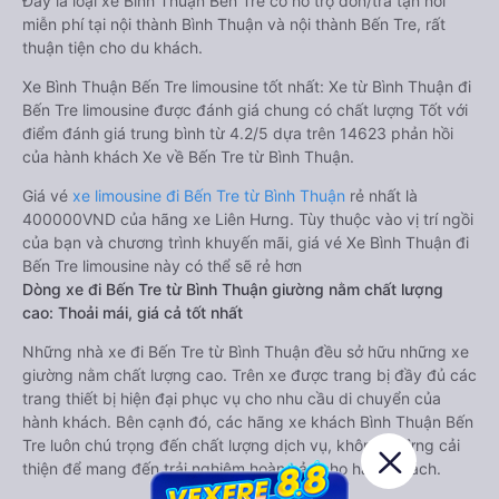
Đây là loại xe Bình Thuận Bến Tre có hỗ trợ đón/trả tận nơi
miễn phí tại nội thành Bình Thuận và nội thành Bến Tre, rất
thuận tiện cho du khách.
Xe Bình Thuận Bến Tre limousine tốt nhất: Xe từ Bình Thuận đi
Bến Tre limousine được đánh giá chung có chất lượng Tốt với
điểm đánh giá trung bình từ 4.2/5 dựa trên 14623 phản hồi
của hành khách Xe về Bến Tre từ Bình Thuận.
Giá vé
xe limousine đi Bến Tre từ Bình Thuận
rẻ nhất là
400000VND của hãng xe Liên Hưng. Tùy thuộc vào vị trí ngồi
của bạn và chương trình khuyến mãi, giá vé Xe Bình Thuận đi
Bến Tre limousine này có thể sẽ rẻ hơn
Dòng xe đi Bến Tre từ Bình Thuận giường nằm chất lượng
cao: Thoải mái, giá cả tốt nhất
Những nhà xe đi Bến Tre từ Bình Thuận đều sở hữu những xe
giường nằm chất lượng cao. Trên xe được trang bị đầy đủ các
trang thiết bị hiện đại phục vụ cho nhu cầu di chuyển của
hành khách. Bên cạnh đó, các hãng xe khách Bình Thuận Bến
Tre luôn chú trọng đến chất lượng dịch vụ, không ngừng cải
thiện để mang đến trải nghiệm hoàn hảo cho hành khách.