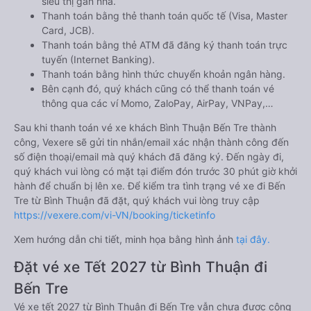
siêu thị gần nhà.
Thanh toán bằng thẻ thanh toán quốc tế (Visa, Master
Card, JCB).
Thanh toán bằng thẻ ATM đã đăng ký thanh toán trực
tuyến (Internet Banking).
Thanh toán bằng hình thức chuyển khoản ngân hàng.
Bên cạnh đó, quý khách cũng có thể thanh toán vé
thông qua các ví Momo, ZaloPay, AirPay, VNPay,…
Sau khi thanh toán vé xe khách Bình Thuận Bến Tre thành
công, Vexere sẽ gửi tin nhắn/email xác nhận thành công đến
số điện thoại/email mà quý khách đã đăng ký. Đến ngày đi,
quý khách vui lòng có mặt tại điểm đón trước 30 phút giờ khởi
hành để chuẩn bị lên xe. Để kiểm tra tình trạng vé xe đi Bến
Tre từ Bình Thuận đã đặt, quý khách vui lòng truy cập
https://vexere.com/vi-VN/booking/ticketinfo
Xem hướng dẫn chi tiết, minh họa bằng hình ảnh
tại đây.
Đặt vé xe Tết 2027 từ Bình Thuận đi
Bến Tre
Vé xe tết 2027 từ Bình Thuận đi Bến Tre vẫn chưa được công