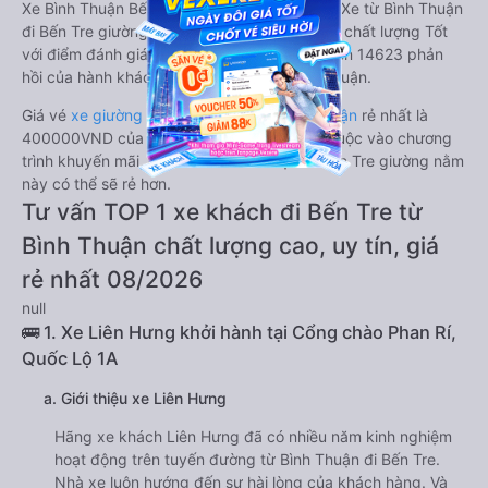
Xe Bình Thuận Bến Tre giường nằm tốt nhất: Xe từ Bình Thuận
đi Bến Tre giường nằm được đánh giá chung chất lượng Tốt
với điểm đánh giá trung bình từ 4.2/5 dựa trên 14623 phản
hồi của hành khách Xe về Bến Tre từ Bình Thuận.
Giá vé
xe giường nằm đi Bến Tre từ Bình Thuận
rẻ nhất là
400000VND của hãng xe Liên Hưng. Tùy thuộc vào chương
trình khuyến mãi, giá vé Xe Bình Thuận đi Bến Tre giường nằm
này có thể sẽ rẻ hơn.
Tư vấn TOP 1 xe khách đi Bến Tre từ
Bình Thuận chất lượng cao, uy tín, giá
rẻ nhất 08/2026
null
🚌 1. Xe Liên Hưng khởi hành tại Cổng chào Phan Rí,
Quốc Lộ 1A
a. Giới thiệu xe Liên Hưng
Hãng xe khách Liên Hưng đã có nhiều năm kinh nghiệm
hoạt động trên tuyến đường từ Bình Thuận đi Bến Tre.
Nhà xe luôn hướng đến sự hài lòng của khách hàng. Và