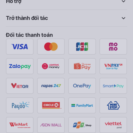
keyboard_arrow_down
Hỗ trợ
keyboard_arrow_down
Trở thành đối tác
Đối tác thanh toán