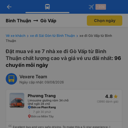
arrow_back
Tải app Vexere ngay!
Tải app Vexere
-30k
Mở app
Mở app
Nhận ưu đãi thành viên độc
-30k/ghế khi đặt vé máy bay qua
quyền
app
Bình Thuận
Gò Vấp
Chọn ngày
Vé xe khách
xe đi Sài Gòn từ Bình Thuận
xe đi Gò Vấp từ Bình
Thuận
Đặt mua vé xe 7 nhà xe đi Gò Vấp từ Bình
Thuận chất lượng cao và giá vé ưu đãi nhất
: 96
chuyến mỗi ngày
Vexere Team
Ngày cập nhật: 09/08/2026
Phương Trang
4.8
Limousine giường nằm 34 chỗ
(3990 đánh giá)
Ghế ngồi 28 chỗ
Bến xe Phan Rang
7 giờ 30 phút
Bến xe Miền Tây
Excellent bus and very safe driving. To make this a 5-star experience, I