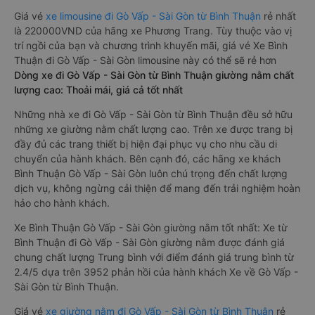
Giá vé
xe limousine đi Gò Vấp - Sài Gòn từ Bình Thuận
rẻ nhất
là 220000VND của hãng xe Phương Trang. Tùy thuộc vào vị
trí ngồi của bạn và chương trình khuyến mãi, giá vé Xe Bình
Thuận đi Gò Vấp - Sài Gòn limousine này có thể sẽ rẻ hơn
Dòng xe đi Gò Vấp - Sài Gòn từ Bình Thuận giường nằm chất
lượng cao: Thoải mái, giá cả tốt nhất
Những nhà xe đi Gò Vấp - Sài Gòn từ Bình Thuận đều sở hữu
những xe giường nằm chất lượng cao. Trên xe được trang bị
đầy đủ các trang thiết bị hiện đại phục vụ cho nhu cầu di
chuyển của hành khách. Bên cạnh đó, các hãng xe khách
Bình Thuận Gò Vấp - Sài Gòn luôn chú trọng đến chất lượng
dịch vụ, không ngừng cải thiện để mang đến trải nghiệm hoàn
hảo cho hành khách.
Xe Bình Thuận Gò Vấp - Sài Gòn giường nằm tốt nhất: Xe từ
Bình Thuận đi Gò Vấp - Sài Gòn giường nằm được đánh giá
chung chất lượng Trung bình với điểm đánh giá trung bình từ
2.4/5 dựa trên 3952 phản hồi của hành khách Xe về Gò Vấp -
Sài Gòn từ Bình Thuận.
Giá vé
xe giường nằm đi Gò Vấp - Sài Gòn từ Bình Thuận
rẻ