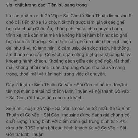
vip, chất lượng cao: Tiện lợi, sang trọng
Là sản phẩm xe đi Gò Vấp - Sài Gòn từ Bình Thuận limousine 9
chỗ cải tiến từ xe 16 chỗ. Nội thất được làm lại với các ghế
bọc da chuẩn Châu Âu, không chỉ êm ái cho chuyến hành
trình xa, mà còn mát mẻ và không hề bị hầm bí như các ghế
bọc da bình thường. Kèm theo các ghế có nhiều tiện nghi hiện
đại như ti-vi, tủ lạnh mini, ổ cắm usb, đèn đọc sách, hệ thống
âm thanh cao cấp. Có vách ngăn riêng biệt giữa khoang lái và
khoang hành khách. Khoảng cách giữa các ghế ngồi rất thoải
mái, không nhồi nhét. Luôn đáp ứng được nhu cầu về sang
trọng, thoải mái và tiện nghi trong việc di chuyển.
Đây là loại xe Bình Thuận Gò Vấp - Sài Gòn có hỗ trợ đón/trả
tận nơi miễn phí tại nội thành Bình Thuận và nội thành Gò Vấp
- Sài Gòn, rất thuận tiện cho du khách.
Xe Bình Thuận Gò Vấp - Sài Gòn limousine tốt nhất: Xe từ Bình
Thuận đi Gò Vấp - Sài Gòn limousine được đánh giá chung có
chất lượng Trung bình với điểm đánh giá trung bình từ 2.4/5
dựa trên 3952 phản hồi của hành khách Xe về Gò Vấp - Sài
Gòn từ Bình Thuận.