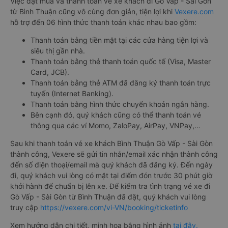
Việc đặt mua và thanh toán vé xe khách đi Gò Vấp - Sài Gòn
từ Bình Thuận cũng vô cùng đơn giản, tiện lợi khi
Vexere.com
hỗ trợ đến 06 hình thức thanh toán khác nhau bao gồm:
Thanh toán bằng tiền mặt tại các cửa hàng tiện lợi và
siêu thị gần nhà.
Thanh toán bằng thẻ thanh toán quốc tế (Visa, Master
Card, JCB).
Thanh toán bằng thẻ ATM đã đăng ký thanh toán trực
tuyến (Internet Banking).
Thanh toán bằng hình thức chuyển khoản ngân hàng.
Bên cạnh đó, quý khách cũng có thể thanh toán vé
thông qua các ví Momo, ZaloPay, AirPay, VNPay,…
Sau khi thanh toán vé xe khách Bình Thuận Gò Vấp - Sài Gòn
thành công, Vexere sẽ gửi tin nhắn/email xác nhận thành công
đến số điện thoại/email mà quý khách đã đăng ký. Đến ngày
đi, quý khách vui lòng có mặt tại điểm đón trước 30 phút giờ
khởi hành để chuẩn bị lên xe. Để kiểm tra tình trạng vé xe đi
Gò Vấp - Sài Gòn từ Bình Thuận đã đặt, quý khách vui lòng
truy cập
https://vexere.com/vi-VN/booking/ticketinfo
Xem hướng dẫn chi tiết, minh họa bằng hình ảnh
tại đây.