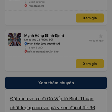
3 giờ 30 phút
Trạm Quận 10
Xem giá
star_rate
Mạnh Hùng (Bình Định)
Limousine 22 Phòng Đôi
(0 đánh giá)
Phan Thiết (dọc quốc lộ 1A)
8 giờ 5 phút
Bến xe trung tâm Cần Thơ
Xem giá
Xem thêm chuyến
Đặt mua vé xe đi Gò Vấp từ Bình Thuận
chất lượng cao và giá vé ưu đãi nhất: 96