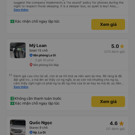
suggest the company implements a "no sound" policy for phones during the
night to respect those sleeping. It is a sleeper bus, so quiet is key! Also,
please display the Wi-Fi password clearly inside the cabin for convenience. I
Xem thêm
would definitely ride with them again! -------------- ​ Xe chất lượng tốt và
tài xế lái xe rất an toàn. Để dịch vụ hoàn hảo hơn, tôi góp ý nhà xe nên có
quy định rõ ràng về việc giữ im lặng (tắt âm thanh điện thoại) vào ban đêm
Xác nhận chỗ ngay lập tức
Xem giá
để tránh làm phiền hành khách khác ngủ. Ngoài ra, nhà xe nên dán sẵn mật
khẩu Wi-Fi trong xe để hành khách dễ dàng sử dụng. Tôi vẫn sẽ tiếp tục ủng
hộ nhà xe trong tương lai!
Mỹ Loan
5.0
Solati 15 chỗ
(270 đánh giá)
Văn phòng La Gi
3 giờ 30 phút
Văn phòng Gò Vấp
Đánh giá cao cho tài xế, còn lơ xe thì nhà xe nên xem lại nha. Rõ ràng là đã
đặt ghế trc, z mà lên xe thấy có ng ngồi, lơ xe còn nói nhường cho ng ta,
cảm thấy nghi ngờ có phải ng ta đó ng nhà của lơ xe hay ko mà đc ưu tiên
như z, z đặt ghế làm j. Nhưg tài xế đã đứng ra giải quyết nên đánh giá 5* cho
Xem thêm
tài nha
Không cần thanh toán trước
Xem giá
Xác nhận chỗ ngay lập tức
star_rate
Quốc Ngọc
4.6
Starex 9 chỗ
(21 đánh giá)
Vp. La Gi