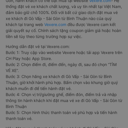
Gòn, hành khách có thể đặt mua tại website
Vexere.com
- Hệ
thống đặt vé xe khách chất lượng, và uy tín nhất tại Việt Nam,
đảm bảo giữ chỗ 100%. Đối với bất cứ giao dịch đặt mua vé
xe khách đi Gò Vấp - Sài Gòn từ Bình Thuận nào của quý
khách tại trang web
Vexere.com
đều được Vexere cam kết
giải quyết sự cố. Chính sách tặng coupon giảm giá hoặc hoàn
tiền sẽ tùy theo từng trường hợp sự việc.
Hướng dẫn đặt vé tại Vexere.com:
Bước 1: Truy cập vào website Vexere hoặc tải app Vexere trên
CH Play hoặc App Store.
Bước 2: Chọn điểm đi, điểm đến, ngày đi, sau đó chọn “TÌM
VÉ XE”.
Bước 3: Chọn hãng xe khách đi Gò Vấp - Sài Gòn từ Bình
Thuận, giờ khởi hành phù hợp. Bấm chọn vào khung giờ quý
khách muốn đi để tiến hành đặt vé.
Bước 4: Chọn vị trí/giường ghế, điểm đón, điểm trả và nhập
thông tin hành khách khi đặt mua vé xe đi Gò Vấp - Sài Gòn từ
Bình Thuận
Bước 5: Chọn hình thức thanh toán vé phù hợp và tiến hành
thanh toán vé.