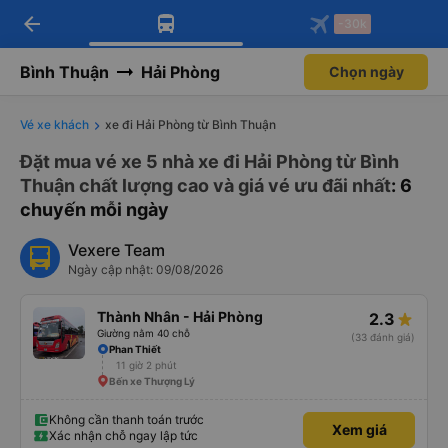
arrow_back
Tải app Vexere ngay!
Tải app Vexere
-30k
Mở app
Mở app
Nhận ưu đãi thành viên độc
-30k/ghế khi đặt vé máy bay qua
quyền
app
Bình Thuận
Hải Phòng
Chọn ngày
Vé xe khách
xe đi Hải Phòng từ Bình Thuận
Đặt mua vé xe 5 nhà xe đi Hải Phòng từ Bình
Thuận chất lượng cao và giá vé ưu đãi nhất
: 6
chuyến mỗi ngày
Vexere Team
Ngày cập nhật: 09/08/2026
Thành Nhân - Hải Phòng
2.3
Giường nằm 40 chỗ
(33 đánh giá)
Phan Thiết
11 giờ 2 phút
Bến xe Thượng Lý
Không cần thanh toán trước
Xem giá
Xác nhận chỗ ngay lập tức