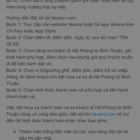
sự cố. Chính sách tặng coupon giảm giá hoặc hoàn tiền sẽ tùy
theo từng trường hợp sự việc.
Hướng dẫn đặt vé tại Vexere.com:
Bước 1: Truy cập vào website Vexere hoặc tải app Vexere trên
CH Play hoặc App Store.
Bước 2: Chọn điểm đi, điểm đến, ngày đi, sau đó chọn “TÌM
VÉ XE”.
Bước 3: Chọn hãng xe khách đi Hải Phòng từ Bình Thuận, giờ
khởi hành phù hợp. Bấm chọn vào khung giờ quý khách muốn
đi để tiến hành đặt vé.
Bước 4: Chọn vị trí/giường ghế, điểm đón, điểm trả và nhập
thông tin hành khách khi đặt mua vé xe đi Hải Phòng từ Bình
Thuận
Bước 5: Chọn hình thức thanh toán vé phù hợp và tiến hành
thanh toán vé.
Việc đặt mua và thanh toán vé xe khách đi Hải Phòng từ Bình
Thuận cũng vô cùng đơn giản, tiện lợi khi
Vexere.com
hỗ trợ
đến 06 hình thức thanh toán khác nhau bao gồm:
Thanh toán bằng tiền mặt tại các cửa hàng tiện lợi và
siêu thị gần nhà.