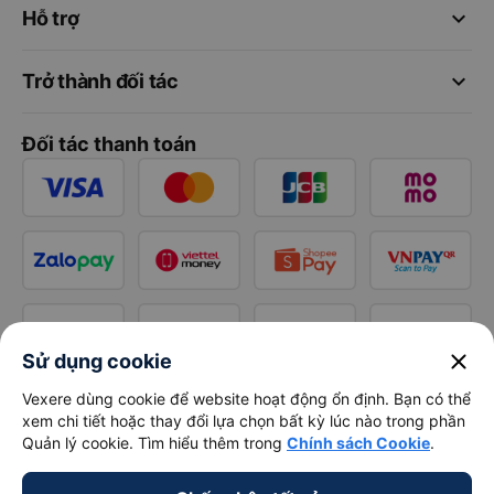
keyboard_arrow_down
Hỗ trợ
keyboard_arrow_down
Trở thành đối tác
Đối tác thanh toán
close
Sử dụng cookie
Vexere dùng cookie để website hoạt động ổn định. Bạn có thể
xem chi tiết hoặc thay đổi lựa chọn bất kỳ lúc nào trong phần
Quản lý cookie. Tìm hiểu thêm trong
Chính sách Cookie
.