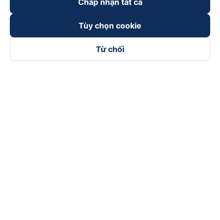
Chấp nhận tất cả
Tùy chọn cookie
Từ chối
Theo dõi chúng tôi trên
Facebook
Tiktok
Youtube
Công ty TNHH Thương Mại Dịch Vụ Vexere
Địa chỉ đăng ký kinh doanh: 8C Chữ Đồng Tử, Phường Tân
Sơn Nhất, TP. Hồ Chí Minh, Việt Nam
Địa chỉ
:
Lầu 2, toà nhà H3 Circo Hoàng Diệu, 384 Hoàng Diệu,
Phường Khánh Hội, TP Hồ Chí Minh, Việt Nam
Tầng 3, toà nhà 101 Láng Hạ, 101 Láng Hạ, Phường Láng, TP.
Hà Nội, Việt Nam
Giấy chứng nhận ĐKKD số 0315133726 do Sở KH và ĐT TP.
Hồ Chí Minh cấp lần đầu ngày 27/6/2018
Bản quyền © 2025 thuộc về Vexere.com