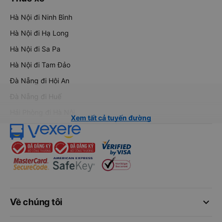
Hà Nội đi Ninh Bình
Hà Nội đi Hạ Long
Hà Nội đi Sa Pa
Hà Nội đi Tam Đảo
Đà Nẵng đi Hội An
Đà Nẵng đi Huế
Hải Phòng đi Hà Nội
Xem tất cả tuyến đường
keyboard_arrow_down
Về chúng tôi