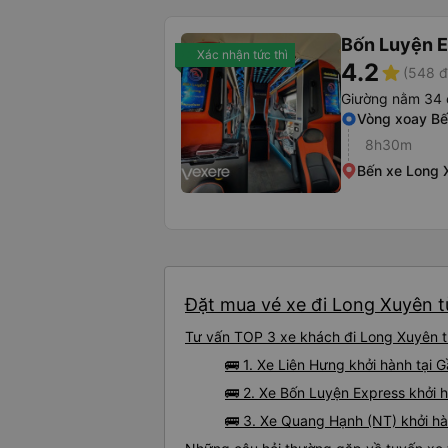
Bốn Luyện 
Xác nhận tức thì
4.2
star
(548 đ
Giường nằm 34 
Vòng xoay Bế
8h30m
Bến xe Long 
Đặt mua vé xe đi Long Xuyên t
Tư vấn TOP 3 xe khách đi Long Xuyên từ
🚌 1. Xe Liên Hưng khởi hành tại
🚌 2. Xe Bốn Luyện Express khởi 
🚌 3. Xe Quang Hạnh (NT) khởi hà