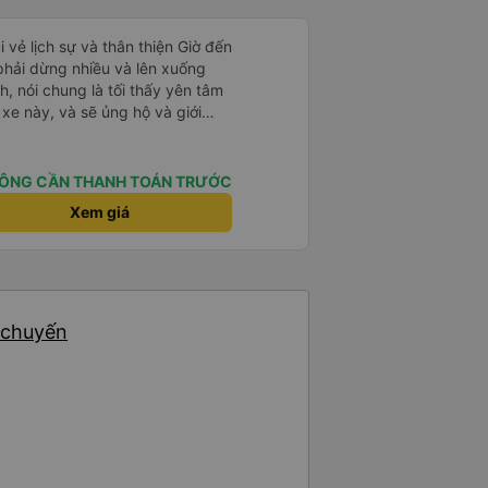
i vẻ lịch sự và thân thiện Giờ đến
 phải dừng nhiều và lên xuống
, nói chung là tối thấy yên tâm
xe này, và sẽ ủng hộ và giới
g dịch vụ của nhà xe này
ÔNG CẦN THANH TOÁN TRƯỚC
Xem giá
6 chuyến