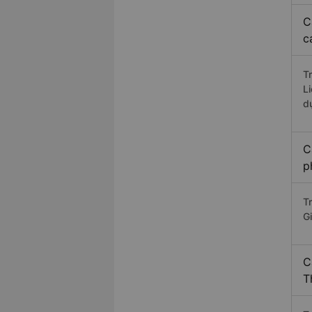
C
c
T
L
d
C
p
T
G
C
T