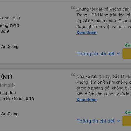
Chúng tôi đặt vé không cần
Trang - Đà Nẵng (rất tiện lợ
 đánh giá)
ngoài để thanh toán). Chúng
iường (WC)
được ghi trên vé), và họ in 
 Số 9
tôi cũng quyết định mua vé ch
Xem thêm
vé trên ứng dụng cũng giống
buýt nhỏ đến điểm hẹn, sau
KH
 An Giang
Tôi khuyên bạn nên mang th
keyboard_arrow_down
Thông tin chi tiết
mỏng, vì thỉnh thoảng trời kh
nhưng vẫn có sẵn. Cổng USB
tốt, và có giấy vệ sinh. Mọi 
từ Đà Nẵng (bến xe Đà Nẵng,
 (NT)
Nhà xe rất lịch sự, bác tài l
loại xe buýt khác với ba hàng
không làm phiền khi không c
ánh giá)
nhưng vẫn khá thoải mái và 
được ở phòng đó, không bị 
đi 8-10 tiếng ngồi một chỗ.
hòng đơn
Một điểm cộng cho uy tín là
Trang và sau đó được đưa đ
an Rí, Quốc Lộ 1A
Xem thêm
cùng chuyến để 
cũng vận chuyển hàng hóa tr
sẽ có những điểm dừng chân
KH
 An Giang
công ty này và đặt chỗ ngồi
keyboard_arrow_down
Thông tin chi tiết