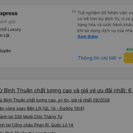
Express
Trải nghiệm tốt Nhân viên vu
có trễ hơn dự định 1h, vì xe
ánh giá)
hàng hóa và rước hành khách
chỗ Luxury
khi sử dụng dịch vụ của nhà 
n Lội
thiệu cho người thân sử dụn
Xem thêm
KH
Xuyên
keyboard_arrow_down
Thông tin chi tiết
ừ Bình Thuận chất lượng cao và giá vé ưu đãi nhất: 
 Bình Thuận chất lượng cao, uy tín, giá rẻ nhất 08/2026
 Gần vòng xoay Bến Lội (QL 1A - Đường 19/4)
hành tại 326 Mười Chín Tháng Tư
nh tại Cổng chào Phan Rí, Quốc Lộ 1A