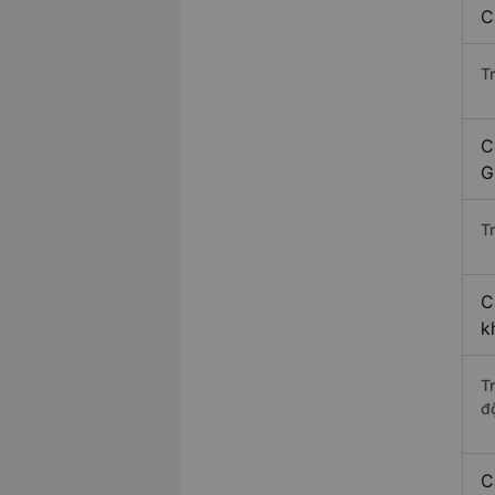
C
T
C
G
Tr
C
k
T
độ
C