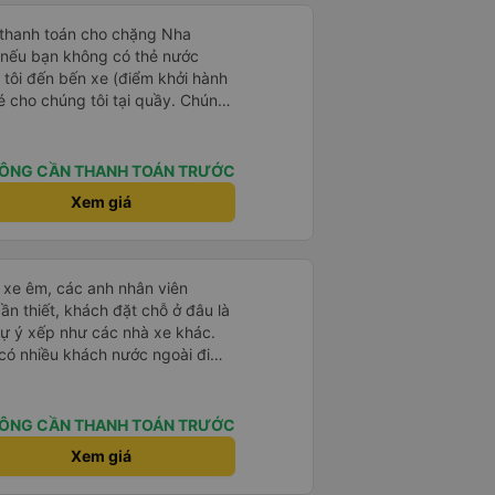
 thanh toán cho chặng Nha
i nếu bạn không có thẻ nước
 tôi đến bến xe (điểm khởi hành
vé cho chúng tôi tại quầy. Chúng
iều về trực tiếp tại quầy, vì giá
 nhau. Đầu tiên, chúng tôi đi xe
 đó chuyển sang xe giường nằm.
ÔNG CẦN THANH TOÁN TRƯỚC
eo áo len ấm hoặc áo khoác
Xem giá
á lạnh, và chăn mền thì hơi cũ,
 để sạc điện thoại hoạt động
thứ khá sạch sẽ. Chúng tôi trở về
 Nhà ga B2, Lối ra 8) trên một
ái xe êm, các anh nhân viên
 ghế ngả. Xe ít rộng rãi hơn,
ần thiết, khách đặt chỗ ở đâu là
tốt hơn nhiều so với một chuyến
tự ý xếp như các nhà xe khác.
 Chúng tôi cũng dừng lại gần Nha
 có nhiều khách nước ngoài đi
ến ga bằng xe buýt nhỏ. Họ
đến Nha Trang nha!
ong suốt chuyến đi, và có thể
. Tôi khuyên bạn nên chọn
ÔNG CẦN THANH TOÁN TRƯỚC
 VIP.
Xem giá