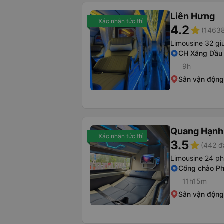
Liên Hưng
Xác nhận tức thì
4.2
star
(14638
Limousine 32 g
CH Xăng Dầu
9h
Sân vận động
Quang Hạnh
Xác nhận tức thì
3.5
star
(442 đ
Limousine 24 p
Cổng chào Ph
11h15m
Sân vận động