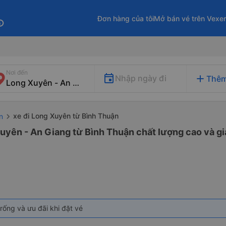
Đơn hàng của tôi
Mở bán vé trên Vexe
fo
Nơi đến
add
Nhập ngày đi
Thêm
xe đi Long Xuyên từ Bình Thuận
n
uyên - An Giang từ Bình Thuận chất lượng cao và gi
rống và ưu đãi khi đặt vé