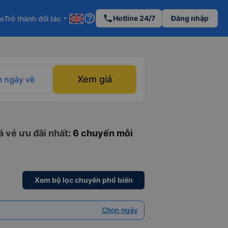
help_outline
phone
Hotline 24/7
Đăng nhập
re
Trở thành đối tác
arrow_drop_down
Xem giá
 ngày về
á vé ưu đãi nhất
: 6 chuyến mỗi
Xem bộ lọc chuyến phổ biến
Chọn ngày