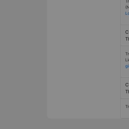
T
(
L
C
T
T
L
g
C
T
T