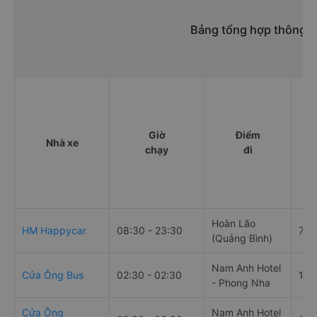
Bảng tổng hợp thông ti
Giờ
Điểm
Nhà xe
chạy
đi
Hoàn Lão
HM Happycar
08:30 - 23:30
79 
(Quảng Bình)
Nam Anh Hotel
Cửa Ông Bus
02:30 - 02:30
16 
- Phong Nha
Cửa Ông
Nam Anh Hotel