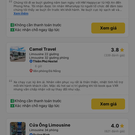
Chúng tôi đi xe buýt giường nằm ban ngày với HM Happycar từ Hội An đến
Phong Nha. Tôi nhận được tin nhắn WhatsApp từ người tổ chức để đảm bảo
chúng tôi thấy xe buýt ổn trước khi khởi hành. Xe buýt cực kỳ sạch sẽ và
trong tình trạng tuyệt vời. Các khoang giường nhỏ riêng tư và nằm phẳng
Xem thêm
hoàn toàn, hoặc bạn có thể đặt chúng ở vị trí ngả một phần. Tôi cao
5&#39;4&quot; và có thể nằm duỗi thẳng hoàn toàn, bạn tôi cao
5&#39;9&quot; và có thể làm như vậy với bàn chân cong. Có một cổng USB,
Không cần thanh toán trước
Xem giá
đèn và lỗ thông hơi. Việc lái xe rất an toàn và có hai tài xế thay phiên nhau
Xác nhận chỗ ngay lập tức
giúp chúng tôi cũng cảm thấy an toàn. Chúng tôi dừng lại 3 lần để đi vệ sinh.
Sau khi được thả xuống và tiếp tục ngày của mình, chúng tôi nhận ra rằng
mình đã quên nút tai nghe trên xe buýt. Tôi nhắn tin cho họ qua WhatsApp
và họ trả lời ngay lập tức rằng họ sẽ yêu cầu nhân viên dọn phòng của họ.
Họ đã tìm thấy chúng và sắp xếp một nhà trọ gần đó để chúng tôi trả lại
Camel Travel
3.8
chúng để chúng tôi có thể đến đón bất cứ lúc nào thuận tiện. Nhìn chung
rất ấn tượng, sẽ đặt lại với họ.
Limousine 22 giường
(339 đánh giá)
Limousine 32 giường phòng
Thiên Phú Hostel
6 giờ
Văn phòng Đà Nẵng
Xe chạy cực kỳ êm ái. Nhân viên phục vụ rất là thân thiện, nhiệt tình hỗ trợ
mỗi khi hành khách cần. Mặc dù hơi sai vị trí giường khi tôi book qua VXR
nhưng vẫn chấp nhận với sự thay đổi như vậy.
Không cần thanh toán trước
Xem giá
Xác nhận chỗ ngay lập tức
Cửa Ông Limousine
4.0
Limousine 34 phòng
(621 đánh giá)
Quảng Bình