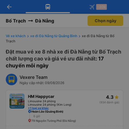
arrow_back
Tải app Vexere ngay!
Tải app Vexere
-30k
Mở app
Mở app
Nhận ưu đãi thành viên độc
-30k/ghế khi đặt vé máy bay qua
quyền
app
Bố Trạch
Đà Nẵng
Chọn ngày
Vé xe khách
xe đi Đà Nẵng từ Quảng Bình
xe đi Đà Nẵng từ Bố
Trạch
Đặt mua vé xe 8 nhà xe đi Đà Nẵng từ Bố Trạch
chất lượng cao và giá vé ưu đãi nhất
: 17
chuyến mỗi ngày
Vexere Team
Ngày cập nhật: 09/08/2026
HM Happycar
4.3
Limousine 24 phòng
(934 đánh giá)
Limousine 24 phòng (Kim Long)
+1 loại xe khác
Hoàn Lão (Quảng Bình)
6 giờ
79 Nguyễn Tường Phổ (Đà Nẵng)