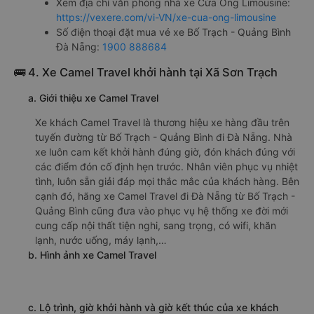
Xem địa chỉ văn phòng nhà xe Cửa Ông Limousine:
https://vexere.com/vi-VN/xe-cua-ong-limousine
Số điện thoại đặt mua vé xe Bố Trạch - Quảng Bình
Đà Nẵng:
1900 888684
🚌 4. Xe Camel Travel khởi hành tại Xã Sơn Trạch
a. Giới thiệu xe Camel Travel
Xe khách Camel Travel là thương hiệu xe hàng đầu trên
tuyến đường từ Bố Trạch - Quảng Bình đi Đà Nẵng. Nhà
xe luôn cam kết khởi hành đúng giờ, đón khách đúng với
các điểm đón cố định hẹn trước. Nhân viên phục vụ nhiệt
tình, luôn sẵn giải đáp mọi thắc mắc của khách hàng. Bên
cạnh đó, hãng xe Camel Travel đi Đà Nẵng từ Bố Trạch -
Quảng Bình cũng đưa vào phục vụ hệ thống xe đời mới
cung cấp nội thất tiện nghi, sang trọng, có wifi, khăn
lạnh, nước uống, máy lạnh,…
b. Hình ảnh xe Camel Travel
c. Lộ trình, giờ khởi hành và giờ kết thúc của xe khách