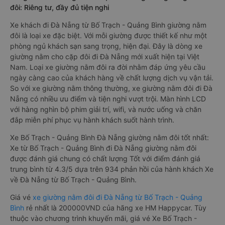
đôi: Riêng tư, đầy đủ tiện nghi
Xe khách đi Đà Nẵng từ Bố Trạch - Quảng Bình giường nằm
đôi là loại xe đặc biệt. Với mỗi giường được thiết kế như một
phòng ngủ khách sạn sang trọng, hiện đại. Đây là dòng xe
giường nằm cho cặp đôi đi Đà Nẵng mới xuất hiện tại Việt
Nam. Loại xe giường nằm đôi ra đời nhằm đáp ứng yêu cầu
ngày càng cao của khách hàng về chất lượng dịch vụ vận tải.
So với xe giường nằm thông thường, xe giường nằm đôi đi Đà
Nẵng có nhiều ưu điểm và tiện nghi vượt trội. Màn hình LCD
với hàng nghìn bộ phim giải trí, wifi, và nước uống và chăn
đắp miễn phí phục vụ hành khách suốt hành trình.
Xe Bố Trạch - Quảng Bình Đà Nẵng giường nằm đôi tốt nhất:
Xe từ Bố Trạch - Quảng Bình đi Đà Nẵng giường nằm đôi
được đánh giá chung có chất lượng Tốt với điểm đánh giá
trung bình từ 4.3/5 dựa trên 934 phản hồi của hành khách Xe
về Đà Nẵng từ Bố Trạch - Quảng Bình.
Giá vé
xe giường nằm đôi đi Đà Nẵng từ Bố Trạch - Quảng
Bình
rẻ nhất là 200000VND của hãng xe HM Happycar. Tùy
thuộc vào chương trình khuyến mãi, giá vé Xe Bố Trạch -