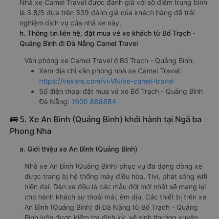
Nhà xe Camel Travel được đánh giá với số điểm trung bình
là 3.8/5 dựa trên 339 đánh giá của khách hàng đã trải
nghiệm dịch vụ của nhà xe này.
h. Thông tin liên hệ, đặt mua vé xe khách từ Bố Trạch -
Quảng Bình đi Đà Nẵng Camel Travel
Văn phòng xe Camel Travel ở Bố Trạch - Quảng Bình:
Xem địa chỉ văn phòng nhà xe Camel Travel:
https://vexere.com/vi-VN/xe-camel-travel
Số điện thoại đặt mua vé xe Bố Trạch - Quảng Bình
Đà Nẵng:
1900 888684
🚌 5. Xe An Bình (Quảng Bình) khởi hành tại Ngã ba
Phong Nha
a. Giới thiệu xe An Bình (Quảng Bình)
Nhà xe An Bình (Quảng Bình) phục vụ đa dạng dòng xe
được trang bị hệ thống máy điều hòa, Tivi, phát sóng wifi
hiện đại. Dàn xe đều là các mẫu đời mới nhất sẽ mang lại
cho hành khách sự thoải mái, êm dịu. Các thiết bị trên xe
An Bình (Quảng Bình) đi Đà Nẵng từ Bố Trạch - Quảng
Bình luôn được kiểm tra định kỳ, vệ sinh thường xuyên