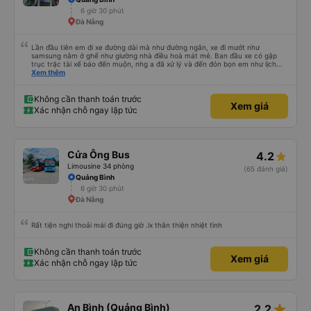
6 giờ 30 phút
Đà Nẵng
Lần đầu tiên em đi xe đường dài mà như đường ngắn, xe đi mướt như
samsung nằm ở ghế như giường nhà điều hoà mát mẻ. Ban đầu xe có gặp
trục trặc tài xế báo đến muộn, nhg a đã xử lý và đến đón bọn em như lịch
trên hệ thống. Anh tài xế Văn Sĩ quá vui tính và nhiệt tình, trời mưa gió đã
Xem thêm
chở bọn e về tận nơi an toàn. 5⭐️ cho anh tài xế Văn Sĩ cùng với nhà xe. Lần
sau e mong có duyên gặp lại a ạ.
Không cần thanh toán trước
Xem giá
Xác nhận chỗ ngay lập tức
Cửa Ông Bus
4.2
Limousine 34 phòng
(65 đánh giá)
Quảng Bình
6 giờ 30 phút
Đà Nẵng
Rất tiện nghi thoải mái đi đúng giờ .lx thân thiện nhiệt tình
Không cần thanh toán trước
Xem giá
Xác nhận chỗ ngay lập tức
star_rate
An Bình (Quảng Bình)
2.2