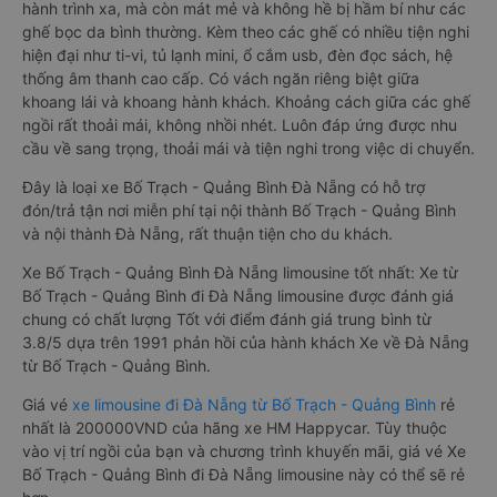
hành trình xa, mà còn mát mẻ và không hề bị hầm bí như các
ghế bọc da bình thường. Kèm theo các ghế có nhiều tiện nghi
hiện đại như ti-vi, tủ lạnh mini, ổ cắm usb, đèn đọc sách, hệ
thống âm thanh cao cấp. Có vách ngăn riêng biệt giữa
khoang lái và khoang hành khách. Khoảng cách giữa các ghế
ngồi rất thoải mái, không nhồi nhét. Luôn đáp ứng được nhu
cầu về sang trọng, thoải mái và tiện nghi trong việc di chuyển.
Đây là loại xe Bố Trạch - Quảng Bình Đà Nẵng có hỗ trợ
đón/trả tận nơi miễn phí tại nội thành Bố Trạch - Quảng Bình
và nội thành Đà Nẵng, rất thuận tiện cho du khách.
Xe Bố Trạch - Quảng Bình Đà Nẵng limousine tốt nhất: Xe từ
Bố Trạch - Quảng Bình đi Đà Nẵng limousine được đánh giá
chung có chất lượng Tốt với điểm đánh giá trung bình từ
3.8/5 dựa trên 1991 phản hồi của hành khách Xe về Đà Nẵng
từ Bố Trạch - Quảng Bình.
Giá vé
xe limousine đi Đà Nẵng từ Bố Trạch - Quảng Bình
rẻ
nhất là 200000VND của hãng xe HM Happycar. Tùy thuộc
vào vị trí ngồi của bạn và chương trình khuyến mãi, giá vé Xe
Bố Trạch - Quảng Bình đi Đà Nẵng limousine này có thể sẽ rẻ