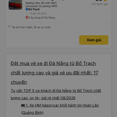
Giường nằm 40 chỗ (WC)
(32 đánh giá)
Limousine 32 phòng (WC)
Bố Trạch
6 giờ 30 phút
Cây xăng 21 Đà Nẵng
Tài xế thân thiện, lái xe an toàn
Xem giá
Đặt mua vé xe đi Đà Nẵng từ Bố Trạch
chất lượng cao và giá vé ưu đãi nhất: 17
chuyến
Tư vấn TOP 5 xe khách đi Đà Nẵng từ Bố Trạch chất
lượng cao, uy tín, giá rẻ nhất 08/2026
🚌 1. Xe HM Happycar khởi hành tại Hoàn Lão
(Quảng Bình)