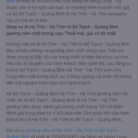
Bình
rẻ nhất là 350000VND của hãng xe Hưng Long. Tùy
thuộc vào vị trí ngồi của bạn và chương trình khuyến mãi, giá
vé Xe Bố Trạch - Quảng Bình đi Hà Tĩnh - Hà Tĩnh limousine
này có thể sẽ rẻ hơn
Dòng xe đi Hà Tĩnh - Hà Tĩnh từ Bố Trạch - Quảng Bình
giường nằm chất lượng cao: Thoải mái, giá cả tốt nhất
Những nhà xe đi Hà Tĩnh - Hà Tĩnh từ Bố Trạch - Quảng Bình
đều sở hữu những xe giường nằm chất lượng cao. Trên xe
được trang bị đầy đủ các trang thiết bị hiện đại phục vụ cho
nhu cầu di chuyển của hành khách. Bên cạnh đó, các hãng xe
khách Bố Trạch - Quảng Bình Hà Tĩnh - Hà Tĩnh luôn chú
trọng đến chất lượng dịch vụ, không ngừng cải thiện để mang
đến trải nghiệm hoàn hảo cho hành khách.
Xe Bố Trạch - Quảng Bình Hà Tĩnh - Hà Tĩnh giường nằm tốt
nhất: Xe từ Bố Trạch - Quảng Bình đi Hà Tĩnh - Hà Tĩnh
giường nằm được đánh giá chung chất lượng Tốt với điểm
đánh giá trung bình từ 4.3/5 dựa trên 394 phản hồi của hành
khách Xe về Hà Tĩnh - Hà Tĩnh từ Bố Trạch - Quảng Bình.
Giá vé
xe giường nằm đi Hà Tĩnh - Hà Tĩnh từ Bố Trạch -
Quảng Bình
rẻ nhất là 350000VND của hãng xe Hưng Long.