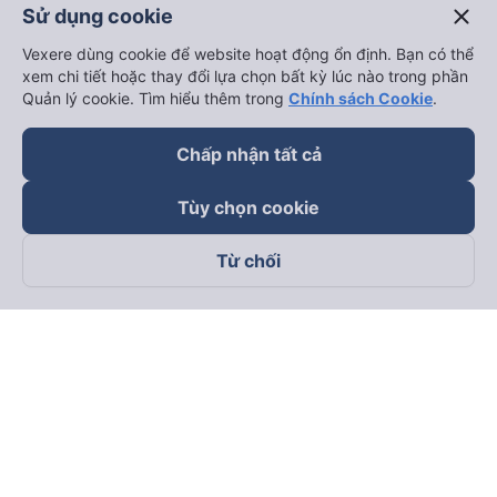
close
Sử dụng cookie
Vexere dùng cookie để website hoạt động ổn định. Bạn có thể
xem chi tiết hoặc thay đổi lựa chọn bất kỳ lúc nào trong phần
Quản lý cookie. Tìm hiểu thêm trong
Chính sách Cookie
.
Chấp nhận tất cả
Tùy chọn cookie
Từ chối
Theo dõi chúng tôi trên
Facebook
Tiktok
Youtube
Công ty TNHH Thương Mại Dịch Vụ Vexere
Địa chỉ đăng ký kinh doanh: 8C Chữ Đồng Tử, Phường Tân
Sơn Nhất, TP. Hồ Chí Minh, Việt Nam
Địa chỉ
:
Lầu 2, toà nhà H3 Circo Hoàng Diệu, 384 Hoàng Diệu,