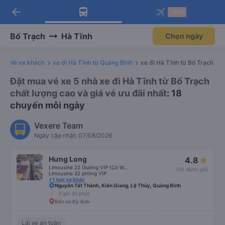
arrow_back
Tải app Vexere ngay!
Tải app Vexere
-30k
Mở app
Mở app
Nhận ưu đãi thành viên độc
-30k/ghế khi đặt vé máy bay qua
quyền
app
Bố Trạch
Hà Tĩnh
Chọn ngày
Vé xe khách
xe đi Hà Tĩnh từ Quảng Bình
xe đi Hà Tĩnh từ Bố Trạch
Đặt mua vé xe 5 nhà xe đi Hà Tĩnh từ Bố Trạch
chất lượng cao và giá vé ưu đãi nhất
: 18
chuyến mỗi ngày
Vexere Team
Ngày cập nhật: 07/08/2026
Hưng Long
4.8
Limousine 22 Giường VIP (Có WC)
(55 đánh giá)
Limousine 32 phòng VIP
+1 loại xe khác
Nguyễn Tất Thành, Kiến Giang, Lệ Thủy, Quảng Bình
3 giờ 40 phút
Bến xe Kỳ Anh
Lái xe an toàn