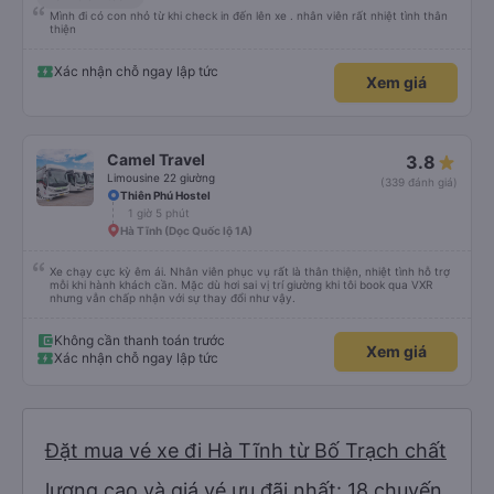
Mình đi có con nhỏ từ khi check in đến lên xe . nhân viên rất nhiệt tình thân
thiện
Xác nhận chỗ ngay lập tức
Xem giá
Camel Travel
3.8
Limousine 22 giường
(339 đánh giá)
Thiên Phú Hostel
1 giờ 5 phút
Hà Tĩnh (Dọc Quốc lộ 1A)
Xe chạy cực kỳ êm ái. Nhân viên phục vụ rất là thân thiện, nhiệt tình hỗ trợ
mỗi khi hành khách cần. Mặc dù hơi sai vị trí giường khi tôi book qua VXR
nhưng vẫn chấp nhận với sự thay đổi như vậy.
Không cần thanh toán trước
Xem giá
Xác nhận chỗ ngay lập tức
Đặt mua vé xe đi Hà Tĩnh từ Bố Trạch chất
lượng cao và giá vé ưu đãi nhất: 18 chuyến