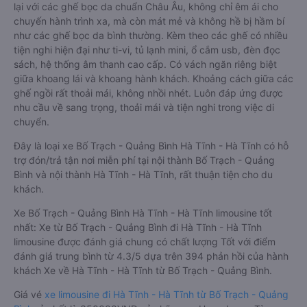
lại với các ghế bọc da chuẩn Châu Âu, không chỉ êm ái cho
chuyến hành trình xa, mà còn mát mẻ và không hề bị hầm bí
như các ghế bọc da bình thường. Kèm theo các ghế có nhiều
tiện nghi hiện đại như ti-vi, tủ lạnh mini, ổ cắm usb, đèn đọc
sách, hệ thống âm thanh cao cấp. Có vách ngăn riêng biệt
giữa khoang lái và khoang hành khách. Khoảng cách giữa các
ghế ngồi rất thoải mái, không nhồi nhét. Luôn đáp ứng được
nhu cầu về sang trọng, thoải mái và tiện nghi trong việc di
chuyển.
Đây là loại xe Bố Trạch - Quảng Bình Hà Tĩnh - Hà Tĩnh có hỗ
trợ đón/trả tận nơi miễn phí tại nội thành Bố Trạch - Quảng
Bình và nội thành Hà Tĩnh - Hà Tĩnh, rất thuận tiện cho du
khách.
Xe Bố Trạch - Quảng Bình Hà Tĩnh - Hà Tĩnh limousine tốt
nhất: Xe từ Bố Trạch - Quảng Bình đi Hà Tĩnh - Hà Tĩnh
limousine được đánh giá chung có chất lượng Tốt với điểm
đánh giá trung bình từ 4.3/5 dựa trên 394 phản hồi của hành
khách Xe về Hà Tĩnh - Hà Tĩnh từ Bố Trạch - Quảng Bình.
Giá vé
xe limousine đi Hà Tĩnh - Hà Tĩnh từ Bố Trạch - Quảng