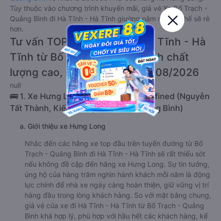
Tùy thuộc vào chương trình khuyến mãi, giá vé Xe Bố Trạch -
Quảng Bình đi Hà Tĩnh - Hà Tĩnh giường nằm này có thể sẽ rẻ
hơn.
Tư vấn TOP 2 xe khách đi Hà Tĩnh - Hà
Tĩnh từ Bố Trạch - Quảng Bình chất
lượng cao, uy tín, giá rẻ nhất 08/2026
null
🚌 1. Xe Hưng Long khởi hành tại undefined (Nguyễn
Tất Thành, Kiến Giang, Lệ Thủy, Quảng Bình)
a. Giới thiệu xe Hưng Long
Nhắc đến các hãng xe top đầu trên tuyến đường từ Bố
Trạch - Quảng Bình đi Hà Tĩnh - Hà Tĩnh sẽ rất thiếu sót
nếu không đề cập đến hãng xe Hưng Long. Sự tin tưởng,
ủng hộ của hàng trăm nghìn hành khách mỗi năm là động
lực chính để nhà xe ngày càng hoàn thiện, giữ vững vị trí
hàng đầu trong lòng khách hàng. So với mặt bằng chung,
giá vé của xe đi Hà Tĩnh - Hà Tĩnh từ Bố Trạch - Quảng
Bình khá hợp lý, phù hợp với hầu hết các khách hàng, kể