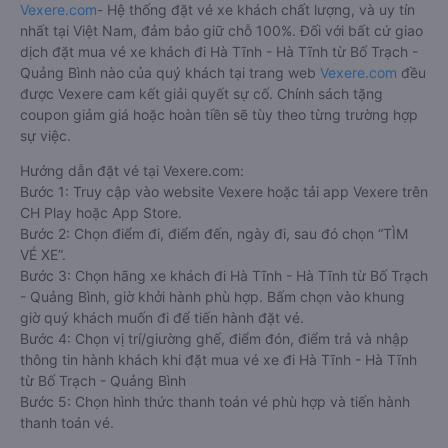
Vexere.com
- Hệ thống đặt vé xe khách chất lượng, và uy tín
nhất tại Việt Nam, đảm bảo giữ chỗ 100%. Đối với bất cứ giao
dịch đặt mua vé xe khách đi Hà Tĩnh - Hà Tĩnh từ Bố Trạch -
Quảng Bình nào của quý khách tại trang web
Vexere.com
đều
được Vexere cam kết giải quyết sự cố. Chính sách tặng
coupon giảm giá hoặc hoàn tiền sẽ tùy theo từng trường hợp
sự việc.
Hướng dẫn đặt vé tại Vexere.com:
Bước 1: Truy cập vào website Vexere hoặc tải app Vexere trên
CH Play hoặc App Store.
Bước 2: Chọn điểm đi, điểm đến, ngày đi, sau đó chọn “TÌM
VÉ XE”.
Bước 3: Chọn hãng xe khách đi Hà Tĩnh - Hà Tĩnh từ Bố Trạch
- Quảng Bình, giờ khởi hành phù hợp. Bấm chọn vào khung
giờ quý khách muốn đi để tiến hành đặt vé.
Bước 4: Chọn vị trí/giường ghế, điểm đón, điểm trả và nhập
thông tin hành khách khi đặt mua vé xe đi Hà Tĩnh - Hà Tĩnh
từ Bố Trạch - Quảng Bình
Bước 5: Chọn hình thức thanh toán vé phù hợp và tiến hành
thanh toán vé.