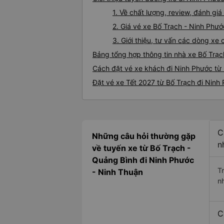
1. Về chất lượng, review, đánh gi
2. Giá vé xe Bố Trạch - Ninh Phướ
3. Giới thiệu, tư vấn các dòng x
Bảng tổng hợp thông tin nhà xe Bố Trạc
Cách đặt vé xe khách đi Ninh Phước từ 
Đặt vé xe Tết 2027 từ Bố Trạch đi Ninh
C
Những câu hỏi thường gặp
n
về tuyến xe từ Bố Trạch -
Quảng Bình đi Ninh Phước
T
- Ninh Thuận
n
C