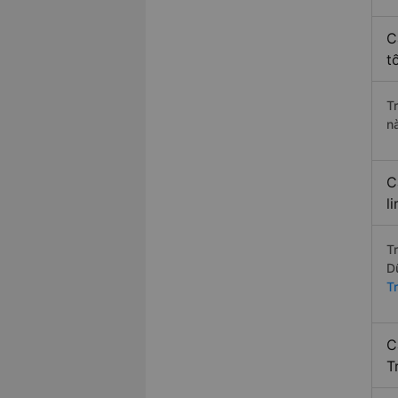
C
t
T
n
C
l
T
D
T
C
T