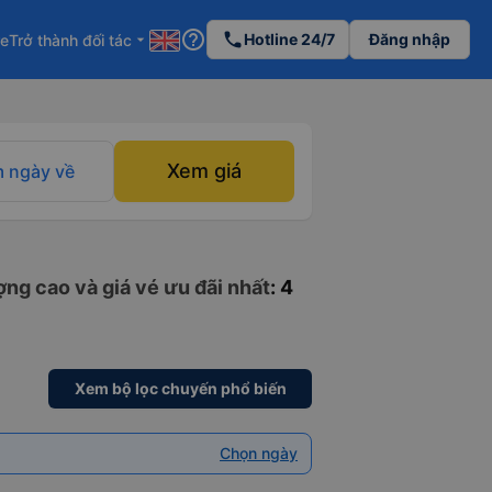
help_outline
phone
Hotline 24/7
Đăng nhập
re
Trở thành đối tác
arrow_drop_down
Xem giá
 ngày về
ng cao và giá vé ưu đãi nhất
: 4
Xem bộ lọc chuyến phổ biến
Chọn ngày