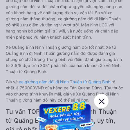
cho cặp đôi đi Ninh Thuận mới xuất hiện tại Việt Nam. Loại xe
giường nằm đôi ra đời nhằm đáp ứng yêu cầu ngày càng cao
của khách hàng về chất lượng dịch vụ vận tải. So với xe
giường nằm thông thường, xe giường nằm đôi đi Ninh Thuận
có nhiều ưu điểm và tiện nghi vượt trội. Màn hình LCD với
hàng nghìn bộ phim giải trí, wifi, và nước uống và chăn đắp
miễn phí phục vụ hành khách suốt hành trình.
Xe Quảng Bình Ninh Thuận giường nằm đôi tốt nhất: Xe từ
Quảng Bình đi Ninh Thuận giường nằm đôi được đánh giá
chung có chất lượng Trung bình với điểm đánh giá trung bình
từ 3.5/5 dựa trên 3051 phản hồi của hành khách Xe về Ninh
Thuận từ Quảng Bình.
Giá vé
xe giường nằm đôi đi Ninh Thuận từ Quảng Bình
rẻ
nhất là 750000VND của hãng xe Tân Quang Dũng. Tùy thuộc
vào chương trình khuyến mãi, giá vé Xe Quảng Bình đi Ninh
Thuận giường nằm đôi này có thể sẽ rẻ hơn.
Tư vấn TOP 4 xe khách đi Ninh Thuận
từ Quảng Bình chất lượng cao, uy tín,
giá rẻ nhất 08/2026