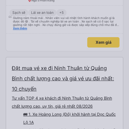
Ngã 5 Phan Rang
Sạch sẽ
Lái xe an toàn
+5
Giường nằm thoải mái . Nhân viên vui vẻ nhiệt tình hành khách muốn gì là
được đó 😆 . Tài xế chuyên nghiệp lái xe an toàn . Xe sạch sẽ có ổ sạc tại
giường rất tiện nghi . Xe chạy đúng giờ và được sắp xếp đúng chỗ như đã đặt
. Điểm 10 cho hoàng long đỏ 👍
Xem thêm
Xem giá
Đặt mua vé xe đi Ninh Thuận từ Quảng
Bình chất lượng cao và giá vé ưu đãi nhất:
10 chuyến
Tư vấn TOP 4 xe khách đi Ninh Thuận từ Quảng Bình
chất lượng cao, uy tín, giá rẻ nhất 08/2026
🚌 1. Xe Hoàng Long (Đỏ) khởi hành tại Dọc Quốc
Lộ 1A