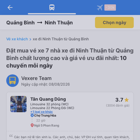
arrow_back
-30k
Quảng Bình
Ninh Thuận
Chọn ngày
Vé xe khách
xe đi Ninh Thuận từ Quảng Bình
Đặt mua vé xe 7 nhà xe đi Ninh Thuận từ Quảng
Bình chất lượng cao và giá vé ưu đãi nhất
: 10
chuyến mỗi ngày
Vexere Team
Ngày cập nhật: 08/08/2026
Tân Quang Dũng
3.7
Limousine 32 phòng (WC)
(3004 đánh giá)
Limousine 22 Phòng Đôi (WC)
+1 loại xe khác
Chợ Trung Hóa
22 giờ
Ngã 5 Phan Rang
Các bạn nữ lễ tân xinh iu. Các anh, chú, bác VP ĐH vui tính, quan tâm khách,