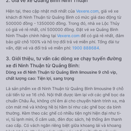
2. Giá vé xe Quảng Bình Ninh Thuận
Hiện tại, theo cập nhật mới nhất của
Vexere.com
, giá vé xe
khách đi Ninh Thuận từ Quảng Bình có mức giá dao động từ
500000 đồng - 1350000 đồng. Trong đó, nhà xe Lộc Thủy
có giá vé rẻ nhất, chỉ 500000 đồng. Đặt vé xe Quảng Bình
Ninh Thuận chính hãng tại
Vexere.com
để có giá rẻ nhất, đảm
bảo giữ chỗ 100% và hỗ trợ đổi trả vé miễn phí. Tổng đài tư
vấn, đặt vé và đổi trả vé miễn phí:
1900 888684
.
3. Giới thiệu, tư vấn các dòng xe chạy tuyến đường
xe đi Ninh Thuận từ Quảng Bình:
Dòng xe đi Ninh Thuận từ Quảng Bình limousine 9 chỗ vip,
chất lượng cao: Tiện lợi, sang trọng
Là sản phẩm xe đi Ninh Thuận từ Quảng Bình limousine 9 chỗ
cải tiến từ xe 16 chỗ. Nội thất được làm lại với các ghế bọc da
chuẩn Châu Âu, không chỉ êm ái cho chuyến hành trình xa, mà
còn mát mẻ và không hề bị hầm bí như các ghế bọc da bình
thường. Kèm theo các ghế có nhiều tiện nghi hiện đại như ti-
vi, tủ lạnh mini, ổ cắm usb, đèn đọc sách, hệ thống âm thanh
cao cấp. Có vách ngăn riêng biệt giữa khoang lái và khoang