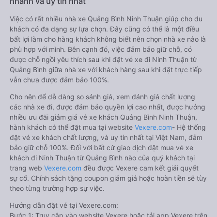
nhanh và uy tín nhất
Việc có rất nhiều nhà xe Quảng Bình Ninh Thuận giúp cho du
khách có đa dạng sự lựa chọn. Đây cũng có thể là một điều
bất lợi làm cho hàng khách không biết nên chọn nhà xe nào là
phù hợp với mình. Bên cạnh đó, việc đảm bảo giữ chỗ, có
được chỗ ngồi yêu thích sau khi đặt vé xe đi Ninh Thuận từ
Quảng Bình giữa nhà xe với khách hàng sau khi đặt trực tiếp
vẫn chưa được đảm bảo 100%.
Cho nên để dễ dàng so sánh giá, xem đánh giá chất lượng
các nhà xe đi, được đảm bảo quyền lợi cao nhất, được hưởng
nhiều ưu đãi giảm giá vé xe khách Quảng Bình Ninh Thuận,
hành khách có thể đặt mua tại website
Vexere.com
- Hệ thống
đặt vé xe khách chất lượng, và uy tín nhất tại Việt Nam, đảm
bảo giữ chỗ 100%. Đối với bất cứ giao dịch đặt mua vé xe
khách đi Ninh Thuận từ Quảng Bình nào của quý khách tại
trang web
Vexere.com
đều được Vexere cam kết giải quyết
sự cố. Chính sách tặng coupon giảm giá hoặc hoàn tiền sẽ tùy
theo từng trường hợp sự việc.
Hướng dẫn đặt vé tại Vexere.com:
Bước 1: Truy cập vào website Vexere hoặc tải app Vexere trên