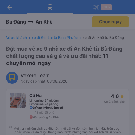
arrow_back
Tải app Vexere ngay!
Tải app Vexere
-30k
Mở app
Mở app
Nhận ưu đãi thành viên độc
-30k/ghế khi đặt vé máy bay qua
quyền
app
Bù Đăng
An Khê
Chọn ngày
Vé xe khách
xe đi Gia Lai từ Bình Phước
xe đi An Khê từ Bù Đăng
Đặt mua vé xe 9 nhà xe đi An Khê từ Bù Đăng
chất lượng cao và giá vé ưu đãi nhất
: 11
chuyến mỗi ngày
Vexere Team
Ngày cập nhật: 08/08/2026
Cô Hai
4.6
Limousine 34 giường
(282 đánh giá)
Limousine 24 phòng
Bến xe Miền Đông cũ
13 giờ 55 phút
Văn phòng An Khê
Mọi trải nghiệm dịch vụ đều tốt, mỗi cái xe đón sớm hơn lịch đặt trên app
(chắc do lễ và đã được thông báo trước nhưng vẫn hơi kẹt lịch đã sắp xếp