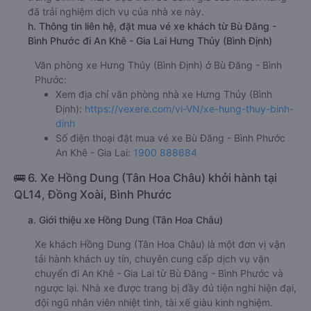
Gia Lai (Dọc Quốc Lộ 14)
f. Giá vé giá xe khách đi An Khê - Gia Lai từ Bù Đăng - Bình
Phước Hưng Thủy (Bình Định)
giường nằm 600000đ/vé
limousine 600000đ/vé
g. Review, đánh giá chất lượng xe Hưng Thủy (Bình Định)
Nhà xe Hưng Thủy (Bình Định) được đánh giá với số điểm
trung bình là 4.2/5 dựa trên 83 đánh giá của khách hàng
đã trải nghiệm dịch vụ của nhà xe này.
h. Thông tin liên hệ, đặt mua vé xe khách từ Bù Đăng -
Bình Phước đi An Khê - Gia Lai Hưng Thủy (Bình Định)
Văn phòng xe Hưng Thủy (Bình Định) ở Bù Đăng - Bình
Phước:
Xem địa chỉ văn phòng nhà xe Hưng Thủy (Bình
Định):
https://vexere.com/vi-VN/xe-hung-thuy-binh-
dinh
Số điện thoại đặt mua vé xe Bù Đăng - Bình Phước
An Khê - Gia Lai:
1900 888684