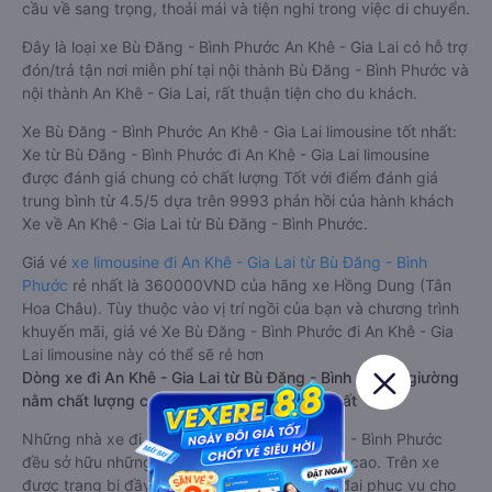
cầu về sang trọng, thoải mái và tiện nghi trong việc di chuyển.
Đây là loại xe Bù Đăng - Bình Phước An Khê - Gia Lai có hỗ trợ
đón/trả tận nơi miễn phí tại nội thành Bù Đăng - Bình Phước và
nội thành An Khê - Gia Lai, rất thuận tiện cho du khách.
Xe Bù Đăng - Bình Phước An Khê - Gia Lai limousine tốt nhất:
Xe từ Bù Đăng - Bình Phước đi An Khê - Gia Lai limousine
được đánh giá chung có chất lượng Tốt với điểm đánh giá
trung bình từ 4.5/5 dựa trên 9993 phản hồi của hành khách
Xe về An Khê - Gia Lai từ Bù Đăng - Bình Phước.
Giá vé
xe limousine đi An Khê - Gia Lai từ Bù Đăng - Bình
Phước
rẻ nhất là 360000VND của hãng xe Hồng Dung (Tân
Hoa Châu). Tùy thuộc vào vị trí ngồi của bạn và chương trình
khuyến mãi, giá vé Xe Bù Đăng - Bình Phước đi An Khê - Gia
Lai limousine này có thể sẽ rẻ hơn
Dòng xe đi An Khê - Gia Lai từ Bù Đăng - Bình Phước giường
nằm chất lượng cao: Thoải mái, giá cả tốt nhất
Những nhà xe đi An Khê - Gia Lai từ Bù Đăng - Bình Phước
đều sở hữu những xe giường nằm chất lượng cao. Trên xe
được trang bị đầy đủ các trang thiết bị hiện đại phục vụ cho