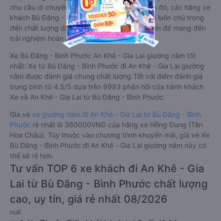
nhu cầu di chuyển của hành khách. Bên cạnh đó, các hãng xe
khách Bù Đăng - Bình Phước An Khê - Gia Lai luôn chú trọng
đến chất lượng dịch vụ, không ngừng cải thiện để mang đến
trải nghiệm hoàn hảo cho hành khách.
Xe Bù Đăng - Bình Phước An Khê - Gia Lai giường nằm tốt
nhất: Xe từ Bù Đăng - Bình Phước đi An Khê - Gia Lai giường
nằm được đánh giá chung chất lượng Tốt với điểm đánh giá
trung bình từ 4.5/5 dựa trên 9993 phản hồi của hành khách
Xe về An Khê - Gia Lai từ Bù Đăng - Bình Phước.
Giá vé
xe giường nằm đi An Khê - Gia Lai từ Bù Đăng - Bình
Phước
rẻ nhất là 360000VND của hãng xe Hồng Dung (Tân
Hoa Châu). Tùy thuộc vào chương trình khuyến mãi, giá vé Xe
Bù Đăng - Bình Phước đi An Khê - Gia Lai giường nằm này có
thể sẽ rẻ hơn.
Tư vấn TOP 6 xe khách đi An Khê - Gia
Lai từ Bù Đăng - Bình Phước chất lượng
cao, uy tín, giá rẻ nhất 08/2026
null