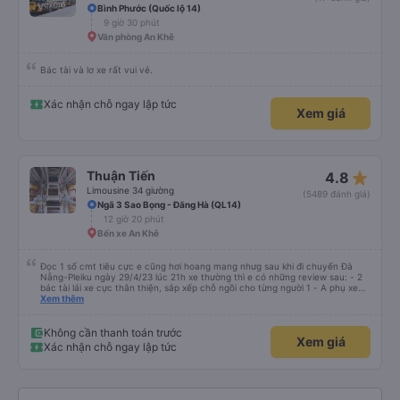
Bình Phước (Quốc lộ 14)
9 giờ 30 phút
Văn phòng An Khê
Bác tài và lơ xe rất vui vẻ.
Xác nhận chỗ ngay lập tức
Xem giá
star_rate
Thuận Tiến
4.8
Limousine 34 giường
(5489 đánh giá)
Ngã 3 Sao Bọng - Đăng Hà (QL14)
12 giờ 20 phút
Bến xe An Khê
Đọc 1 số cmt tiêu cực e cũng hơi hoang mang nhưg sau khi đi chuyến Đà
Nẵng-Pleiku ngày 29/4/23 lúc 21h xe thường thì e có những review sau: - 2
bác tài lái xe cực thân thiện, sắp xếp chỗ ngồi cho từng người 1 - A phụ xe
dui tính, chắc cùng tần số nên nói câu nào là cười câu đó - Xe xuất bến đúg
Xem thêm
giờ, trước giờ đi có nv điện thông báo trước, thái độ phục vụ tốt. - Cơ sở vật
chất bình thường, do đặt xe thường nên cũng k đòi hỏi gì nhìu hơn. Nhưng
nhìn chug khá ổn, có dừng lại để đi vệ sinh.
Không cần thanh toán trước
Xem giá
Xác nhận chỗ ngay lập tức