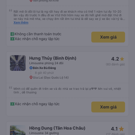
Văn phòng An Khê
Rất mê ôi dồi ôi tui là ng rất hay đi xe khách nha có thể 1 năm tui đy 10-20
lần vậy đó trước h đều đi xe Vtd thôi hôm nay xe đó hết ghế mới đặt thử đi
xe này mà mê nha, xe chạy êm rất êm tui khá là dễ say xe ý xe lắc vài tý là
tui say liền à mà đi xe này tui ngồi các kiểu thậm chí gần nữa đoạn đg tui
Xem thêm
ngồi ko nằm luôn ko s, máy lạnh mở rất mát ko quá lạnh cũng ko quá nóng
nhiều xe tui đy máy lạnh mở như mùa đông bắc cực luôn, chăn cũng ấm lắm
má ko hôi ko ngứa đắp yên tâm lắm tr có mấy xe chăn mỏng điều hòa lạnh
Không cần thanh toán trước
Xem giá
đắp vào 1 lúc vừa hôi vừa ngứa hổng dám đắp, mấy trạm dừng chân đi WC
Xác nhận chỗ ngay lập tức
có nước nha, huhu nhiều chỗ tui đi mấy xe khác ko có nc thậm chí giấy cũng
ko luôn 😭 nhưng bù lại thì giường hơi bé nha, vé ăn cũng mắc hơn những xe
khác, phục vụ chỗ bán vé hơi cọc hình như xe này cũng bị phản ánh phục vụ
hay sao á . Tổng kết giá rẻ, wc (có nước), chăn thơm ấm, xe êm ko lắc ko
say nhưng giường bé, vé ăn nhích hơn so vs những xe khác, phục vụ vé ko
Hưng Thủy (Bình Định)
4.2
tốt nhưng tui chuyên gia đặt vé on nên nói chung tuỵt zời sau này sẽ là
khách quen 😍😍
Limousine phòng 24 đôi
(83 đánh giá)
Bến Xe Bù Đăng
8 giờ 40 phút
Gia Lai (Dọc Quốc Lộ 14)
Mình có để quên đt trên xe và đc nhà xe trao trả lại ạ💙💙 Mn vui vẻ, nhiệt
tình , dễ thương
Xác nhận chỗ ngay lập tức
Xem giá
star_rate
Hồng Dung (Tân Hoa Châu)
4.1
Limousine 34 giường
(17 đánh giá)