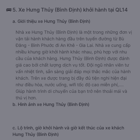
Nhà xe Cô Hai được đánh giá với số điểm trung bình là
4.6/5 dựa trên 282 đánh giá của khách hàng đã trải
nghiệm dịch vụ của nhà xe này.
h. Thông tin liên hệ, đặt mua vé xe khách từ Bù Đăng -
Bình Phước đi An Khê - Gia Lai Cô Hai
Văn phòng xe Cô Hai ở Bù Đăng - Bình Phước:
Xem địa chỉ văn phòng nhà xe Cô Hai:
https://vexere.com/vi-VN/xe-co-hai
Số điện thoại đặt mua vé xe Bù Đăng - Bình Phước
An Khê - Gia Lai:
1900 888684
🚌 5. Xe Hưng Thủy (Bình Định) khởi hành tại QL14
a. Giới thiệu xe Hưng Thủy (Bình Định)
Nhà xe Hưng Thủy (Bình Định) là một trong những đơn vị
vận tải hành khách hàng đầu trên tuyến đường từ Bù
Đăng - Bình Phước đi An Khê - Gia Lai. Nhà xe cung cấp
nhiều khung giờ khởi hành khác nhau, phù hợp với nhu
cầu của khách hàng. Hưng Thủy (Bình Định) được đánh
giá cao bởi chất lượng dịch vụ tốt. Đội ngũ nhân viên tư
vấn nhiệt tình, sẵn sàng giải đáp mọi thắc mắc của hành