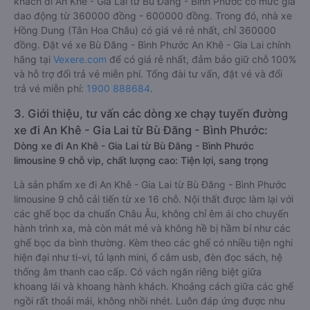
khách đi An Khê - Gia Lai từ Bù Đăng - Bình Phước có mức giá
dao động từ 360000 đồng - 600000 đồng. Trong đó, nhà xe
Hồng Dung (Tân Hoa Châu) có giá vé rẻ nhất, chỉ 360000
đồng. Đặt vé xe Bù Đăng - Bình Phước An Khê - Gia Lai chính
hãng tại
Vexere.com
để có giá rẻ nhất, đảm bảo giữ chỗ 100%
và hỗ trợ đổi trả vé miễn phí. Tổng đài tư vấn, đặt vé và đổi
trả vé miễn phí:
1900 888684
.
3. Giới thiệu, tư vấn các dòng xe chạy tuyến đường
xe đi An Khê - Gia Lai từ Bù Đăng - Bình Phước:
Dòng xe đi An Khê - Gia Lai từ Bù Đăng - Bình Phước
limousine 9 chỗ vip, chất lượng cao: Tiện lợi, sang trọng
Là sản phẩm xe đi An Khê - Gia Lai từ Bù Đăng - Bình Phước
limousine 9 chỗ cải tiến từ xe 16 chỗ. Nội thất được làm lại với
các ghế bọc da chuẩn Châu Âu, không chỉ êm ái cho chuyến
hành trình xa, mà còn mát mẻ và không hề bị hầm bí như các
ghế bọc da bình thường. Kèm theo các ghế có nhiều tiện nghi
hiện đại như ti-vi, tủ lạnh mini, ổ cắm usb, đèn đọc sách, hệ
thống âm thanh cao cấp. Có vách ngăn riêng biệt giữa
khoang lái và khoang hành khách. Khoảng cách giữa các ghế
ngồi rất thoải mái, không nhồi nhét. Luôn đáp ứng được nhu