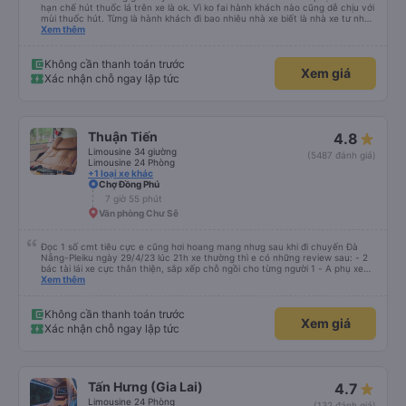
hạn chế hút thuốc lá trên xe là ok. Vì ko fai hành khách nào cũng dễ chịu với
mùi thuốc hút. Từng là hành khách đi bao nhiêu nhà xe biết là nhà xe tư nhân
, nhưng hãy theo cách vận hành của Phương Trang Busline, từ tổng đài cho
Xem thêm
tới nội quy... Vé có mắc 1 chúc cũng chấp nhận đc..
Không cần thanh toán trước
Xem giá
Xác nhận chỗ ngay lập tức
Thuận Tiến
4.8
Limousine 34 giường
(5487 đánh giá)
Limousine 24 Phòng
+1 loại xe khác
Chợ Đồng Phú
7 giờ 55 phút
Văn phòng Chư Sê
Đọc 1 số cmt tiêu cực e cũng hơi hoang mang nhưg sau khi đi chuyến Đà
Nẵng-Pleiku ngày 29/4/23 lúc 21h xe thường thì e có những review sau: - 2
bác tài lái xe cực thân thiện, sắp xếp chỗ ngồi cho từng người 1 - A phụ xe
dui tính, chắc cùng tần số nên nói câu nào là cười câu đó - Xe xuất bến đúg
Xem thêm
giờ, trước giờ đi có nv điện thông báo trước, thái độ phục vụ tốt. - Cơ sở vật
chất bình thường, do đặt xe thường nên cũng k đòi hỏi gì nhìu hơn. Nhưng
nhìn chug khá ổn, có dừng lại để đi vệ sinh.
Không cần thanh toán trước
Xem giá
Xác nhận chỗ ngay lập tức
Tấn Hưng (Gia Lai)
4.7
Limousine 24 Phòng
(132 đánh giá)