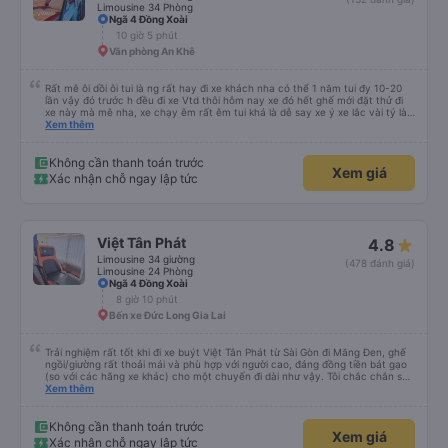
Limousine 34 Phòng
Ngã 4 Đồng Xoài
10 giờ 5 phút
Văn phòng An Khê
Rất mê ôi dồi ôi tui là ng rất hay đi xe khách nha có thể 1 năm tui đy 10-20
lần vậy đó trước h đều đi xe Vtd thôi hôm nay xe đó hết ghế mới đặt thử đi
xe này mà mê nha, xe chạy êm rất êm tui khá là dễ say xe ý xe lắc vài tý là
tui say liền à mà đi xe này tui ngồi các kiểu thậm chí gần nữa đoạn đg tui
Xem thêm
ngồi ko nằm luôn ko s, máy lạnh mở rất mát ko quá lạnh cũng ko quá nóng
nhiều xe tui đy máy lạnh mở như mùa đông bắc cực luôn, chăn cũng ấm lắm
má ko hôi ko ngứa đắp yên tâm lắm tr có mấy xe chăn mỏng điều hòa lạnh
Không cần thanh toán trước
Xem giá
đắp vào 1 lúc vừa hôi vừa ngứa hổng dám đắp, mấy trạm dừng chân đi WC
Xác nhận chỗ ngay lập tức
có nước nha, huhu nhiều chỗ tui đi mấy xe khác ko có nc thậm chí giấy cũng
ko luôn 😭 nhưng bù lại thì giường hơi bé nha, vé ăn cũng mắc hơn những xe
khác, phục vụ chỗ bán vé hơi cọc hình như xe này cũng bị phản ánh phục vụ
hay sao á . Tổng kết giá rẻ, wc (có nước), chăn thơm ấm, xe êm ko lắc ko
say nhưng giường bé, vé ăn nhích hơn so vs những xe khác, phục vụ vé ko
Việt Tân Phát
4.8
tốt nhưng tui chuyên gia đặt vé on nên nói chung tuỵt zời sau này sẽ là
khách quen 😍😍
Limousine 34 giường
(478 đánh giá)
Limousine 24 Phòng
Ngã 4 Đồng Xoài
8 giờ 10 phút
Bến xe Đức Long Gia Lai
Trải nghiệm rất tốt khi đi xe buýt Việt Tân Phát từ Sài Gòn đi Măng Đen, ghế
ngồi/giường rất thoải mái và phù hợp với người cao, đáng đồng tiền bát gạo
(so với các hãng xe khác) cho một chuyến đi dài như vậy. Tôi chắc chắn sẽ
sử dụng lại sau.
Xem thêm
Không cần thanh toán trước
Xem giá
Xác nhận chỗ ngay lập tức