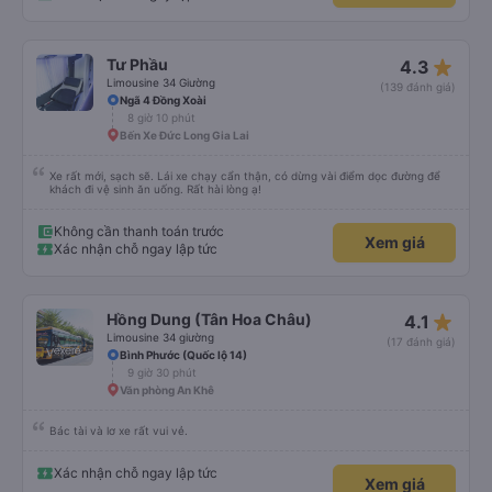
star_rate
Tư Phầu
4.3
Limousine 34 Giường
(139 đánh giá)
Ngã 4 Đồng Xoài
8 giờ 10 phút
Bến Xe Đức Long Gia Lai
Xe rất mới, sạch sẽ. Lái xe chạy cẩn thận, có dừng vài điểm dọc đường để
khách đi vệ sinh ăn uống. Rất hài lòng ạ!
Không cần thanh toán trước
Xem giá
Xác nhận chỗ ngay lập tức
star_rate
Hồng Dung (Tân Hoa Châu)
4.1
Limousine 34 giường
(17 đánh giá)
Bình Phước (Quốc lộ 14)
9 giờ 30 phút
Văn phòng An Khê
Bác tài và lơ xe rất vui vẻ.
Xác nhận chỗ ngay lập tức
Xem giá