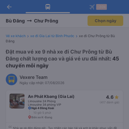
arrow_back
Tải app Vexere ngay!
Tải app Vexere
-30k
Mở app
Mở app
Nhận ưu đãi thành viên độc
-30k/ghế khi đặt vé máy bay qua
quyền
app
Bù Đăng
Chư Prông
Chọn ngày
Vé xe khách
xe đi Gia Lai từ Bình Phước
xe đi Chư Prông từ Bù
Đăng
Đặt mua vé xe 9 nhà xe đi Chư Prông từ Bù
Đăng chất lượng cao và giá vé ưu đãi nhất
: 45
chuyến mỗi ngày
Vexere Team
Ngày cập nhật: 07/08/2026
An Phát Kbang (Gia Lai)
4.6
Limousine 24 Phòng
(417 đánh giá)
Limousine 34 phòng VIP
Ngã 4 Đồng Xoài
10 giờ 5 phút
Bến xe K-Bang
Nhà xe ok đón đúng giờ . Tuy nhiên các bác tài và anh lơ khắc phục vấn đề