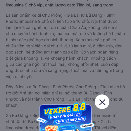
limousine 9 chỗ vip, chất lượng cao: Tiện lợi, sang trọng
Là sản phẩm xe đi Chư Prông - Gia Lai từ Bù Đăng - Bình
Phước limousine 9 chỗ cải tiến từ xe 16 chỗ. Nội thất được
làm lại với các ghế bọc da chuẩn Châu Âu, không chỉ êm ái
cho chuyến hành trình xa, mà còn mát mẻ và không hề bị hầm
bí như các ghế bọc da bình thường. Kèm theo các ghế có
nhiều tiện nghi hiện đại như ti-vi, tủ lạnh mini, ổ cắm usb, đèn
đọc sách, hệ thống âm thanh cao cấp. Có vách ngăn riêng
biệt giữa khoang lái và khoang hành khách. Khoảng cách
giữa các ghế ngồi rất thoải mái, không nhồi nhét. Luôn đáp
ứng được nhu cầu về sang trọng, thoải mái và tiện nghi trong
việc di chuyển.
Đây là loại xe Bù Đăng - Bình Phước Chư Prông - Gia Lai có hỗ
trợ đón/trả tận nơi miễn phí tại nội thành Bù Đăng - Bình
Phước và nội thành Chư Prông - Gia Lai, rất thuận tiện cho du
khách.
Xe Bù Đăng - Bình Phước Chư Prông - Gia Lai limousine tốt
nhất: Xe từ Bù Đăng - Bình Phước đi Chư Prông - Gia Lai
limousine được đánh giá chung có chất lượng Tốt với điểm