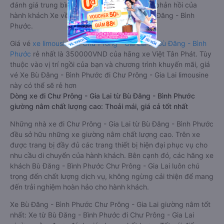
đánh giá trung bình từ 4.6/5 dựa trên 6640 phản hồi của
hành khách Xe về Chư Prông - Gia Lai từ Bù Đăng - Bình
Phước.
Giá vé
xe limousine đi Chư Prông - Gia Lai từ Bù Đăng - Bình
Phước
rẻ nhất là 350000VND của hãng xe Việt Tân Phát. Tùy
thuộc vào vị trí ngồi của bạn và chương trình khuyến mãi, giá
vé Xe Bù Đăng - Bình Phước đi Chư Prông - Gia Lai limousine
này có thể sẽ rẻ hơn
Dòng xe đi Chư Prông - Gia Lai từ Bù Đăng - Bình Phước
giường nằm chất lượng cao: Thoải mái, giá cả tốt nhất
Những nhà xe đi Chư Prông - Gia Lai từ Bù Đăng - Bình Phước
đều sở hữu những xe giường nằm chất lượng cao. Trên xe
được trang bị đầy đủ các trang thiết bị hiện đại phục vụ cho
nhu cầu di chuyển của hành khách. Bên cạnh đó, các hãng xe
khách Bù Đăng - Bình Phước Chư Prông - Gia Lai luôn chú
trọng đến chất lượng dịch vụ, không ngừng cải thiện để mang
đến trải nghiệm hoàn hảo cho hành khách.
Xe Bù Đăng - Bình Phước Chư Prông - Gia Lai giường nằm tốt
nhất: Xe từ Bù Đăng - Bình Phước đi Chư Prông - Gia Lai