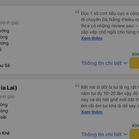
Đọc 1 số cmt tiêu cực e cũ
đi chuyến Đà Nẵng-Pleiku n
đánh giá)
thì e có những review sau: - 
iường
sắp xếp chỗ ngồi cho từng người 1 - A phụ xe du
hòng
cùng tần số nên nói câu nào 
Xem thêm
ường
đúg giờ, trước giờ đi có nv 
ú
phục vụ tốt. - Cơ sở vật chất bình thường, do đặt xe thường
KH
nên cũng k đòi hỏi gì nhìu 
keyboard_arrow_down
Thông tin chi tiết
dừng lại để đi vệ sinh.
hư Sê
ia Lai)
Rất mê ôi dồi ôi tui là ng rấ
năm tui đy 10-20 lần vậy đó 
ánh giá)
nay xe đó hết ghế mới đặt t
hòng
êm rất êm tui khá là dễ say xe
hòng
mà đi xe này tui ngồi các ki
Xem thêm
oài
ngồi ko nằm luôn ko s, máy 
cũng ko quá nóng nhiều xe 
KH
đông bắc cực luôn, chăn cũ
n Khê
keyboard_arrow_down
Thông tin chi tiết
đắp yên tâm lắm tr có mấy 