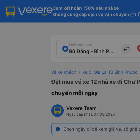
Cam kết hoàn 150% nếu nhà xe

không cung cấp dịch vụ vận chuyển (*)
in
Nơi xuất phát
import_export
Vé xe khách
xe đi Gia Lai từ Bình Phước
Đặt mua vé xe 12 nhà xe đi Chư P
chuyến mỗi ngày
Vexere Team
Ngày cập nhật: 07/08/2026
Chọn ngày đi để xem giá vé, số ghế t
info