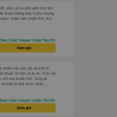
tốt, mỗi cái xe đón sớm hơn lịch
 đã được thông báo trước nhưng
ước), nhân viên nhiệt tình, lịch
ÔNG CẦN THANH TOÁN TRƯỚC
Xem giá
 nhiên các bác tài và anh lơ
 thuốc lá trên xe là ok. Vì ko fai
 với mùi thuốc hút. Từng là
xe biết là nhà xe tư nhân ,
nh của Phương Trang Busline, từ
 Vé có mắc 1 chúc cũng chấp nhận
ÔNG CẦN THANH TOÁN TRƯỚC
Xem giá