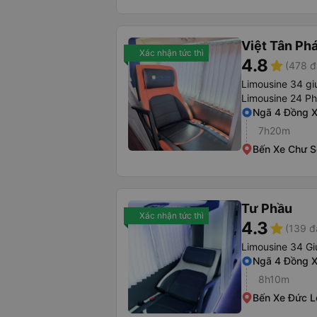
Việt Tân Ph
Xác nhận tức thì
4.8
star
(478 đ
Limousine 34 g
Limousine 24 P
Ngã 4 Đồng X
7h20m
Bến Xe Chư S
Tư Phầu
Xác nhận tức thì
4.3
star
(139 đ
Limousine 34 G
Ngã 4 Đồng X
8h10m
Bến Xe Đức L