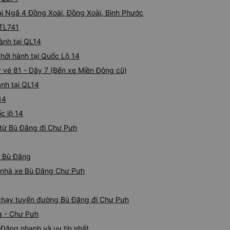
tại Ngã 4 Đồng Xoài, Đồng Xoài, Bình Phước
 TL741
hành tại QL14
khởi hành tại Quốc Lộ 14
y vé 81 - Dãy 7 (Bến xe Miền Đông cũ)
ành tại QL14
14
ốc lộ 14
 từ Bù Đăng đi Chư Pưh
ừ Bù Đăng
iá nhà xe Bù Đăng Chư Pưh
e chạy tuyến đường Bù Đăng đi Chư Pưh
g - Chư Pưh
Đăng nhanh và uy tín nhất