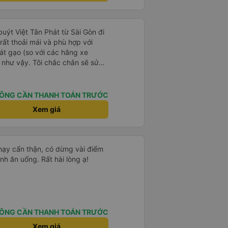
 hổng dám đắp, mấy trạm dừng
u nhiều chỗ tui đi mấy xe khác
ko luôn 😭 nhưng bù lại thì
 buýt Việt Tân Phát từ Sài Gòn đi
ũng mắc hơn những xe khác,
ất thoải mái và phù hợp với
hình như xe này cũng bị phản
át gạo (so với các hãng xe
 kết giá rẻ, wc (có nước), chăn
 như vậy. Tôi chắc chắn sẽ sử
ay nhưng giường bé, vé ăn nhích
ục vụ vé ko tốt nhưng tui
 chung tuỵt zời sau này sẽ là
ÔNG CẦN THANH TOÁN TRƯỚC
Xem giá
chạy cẩn thận, có dừng vài điểm
nh ăn uống. Rất hài lòng ạ!
ÔNG CẦN THANH TOÁN TRƯỚC
Xem giá