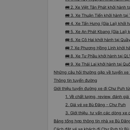
🚌 2. Xe Việt Tân Phát khởi hành 
🚌 3. Xe Thuận Tiến khởi hành tại
🚌 4. Xe Tấn Hưng (Gia Lai) khởi 
🚌 5. Xe An Phát Kbang (Gia Lai) 
🚌 6. Xe Cô Hai khởi hành tại Quầ
🚌 7. Xe Phương Hồng Linh khởi h
🚌 8. Xe Tư Phầu khởi hành tại QL
🚌 9. Xe Thái Lai khởi hành tại Qu
Những câu hỏi thường gặp về tuyến xe
Thông tin tuyến đường
Giới thiệu tuyến đường xe đi Chư Pưh t
1. Về chất lượng, review, đánh g
2. Giá vé xe Bù Đăng - Chư Pưh
3. Giới thiệu, tư vấn các dòng x
Bảng tổng hợp thông tin nhà xe Bù Đăn
Cách đặt vé xe khách đi Chư Pưh từ Bù 