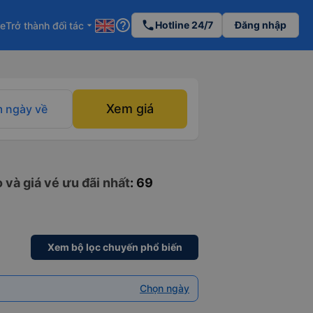
help_outline
phone
Hotline 24/7
Đăng nhập
re
Trở thành đối tác
arrow_drop_down
Xem giá
 ngày về
 và giá vé ưu đãi nhất
: 69
Xem bộ lọc chuyến phổ biến
Chọn ngày