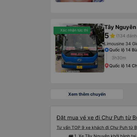
Tây Nguyên
Xác nhận tức thì
5
star
(134 đánh
Limousine 34 G
Quốc lộ 14 B
3h30m
Quốc lộ 14 C
Xem thêm chuyến
Đặt mua vé xe đi Chư Pưh từ B
Tư vấn TOP 9 xe khách đi Chư Pưh từ Bù
🚌 1. Xe Tây Nguyên khởi hành tạ