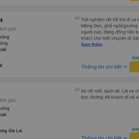
vào 1 lúc vừa hôi vừa ngứa
chân đi WC có nước nha, huh
ko có nc thậm chí giấy cũng 
át
Trải nghiệm rất tốt khi đi xe
giường hơi bé nha, vé ăn c
Măng Đen, ghế ngồi/giường r
ánh giá)
phục vụ chỗ bán vé hơi cọc 
người cao, đáng đồng tiền b
ánh phục vụ hay sao á . Tổng
iường
khác) cho một chuyến đi dài
thơm ấm, xe êm ko lắc ko s
hòng
dụng lại sau.
Xem thêm
hơn so vs những xe khác, ph
oài
chuyên gia đặt vé on nên nói
KH
khách quen 😍😍
ê
keyboard_arrow_down
Thông tin chi tiết
Xe rất mới, sạch sẽ. Lái xe 
dọc đường để khách đi vệ si
ánh giá)
iường
oài
KH
ong Gia Lai
keyboard_arrow_down
Thông tin chi tiết