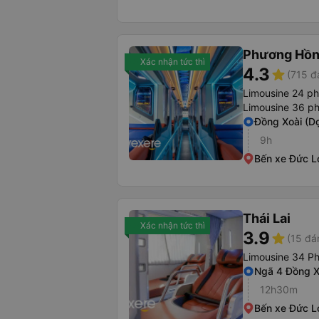
Phương Hồn
Xác nhận tức thì
4.3
star
(715 đ
Limousine 24 p
Limousine 36 p
Đồng Xoài (D
9h
Bến xe Đức L
Thái Lai
Xác nhận tức thì
3.9
star
(15 đá
Limousine 34 P
Ngã 4 Đồng X
12h30m
Bến xe Đức L