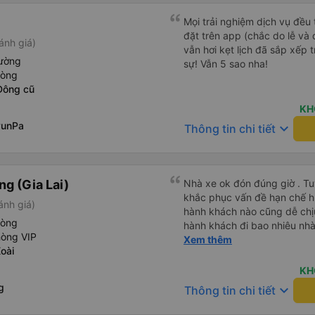
Mọi trải nghiệm dịch vụ đều 
đặt trên app (chắc do lễ và
ánh giá)
vẫn hơi kẹt lịch đã sắp xếp tr
iường
sự! Vẫn 5 sao nha!
hòng
Đông cũ
KH
yunPa
keyboard_arrow_down
Thông tin chi tiết
g (Gia Lai)
Nhà xe ok đón đúng giờ . Tuy
khắc phục vấn đề hạn chế hút
ánh giá)
hành khách nào cũng dễ chịu
hòng
hành khách đi bao nhiêu nhà 
hòng VIP
nhưng hãy theo cách vận hà
Xem thêm
oài
tổng đài cho tới nội quy...
đc..
KH
g
keyboard_arrow_down
Thông tin chi tiết