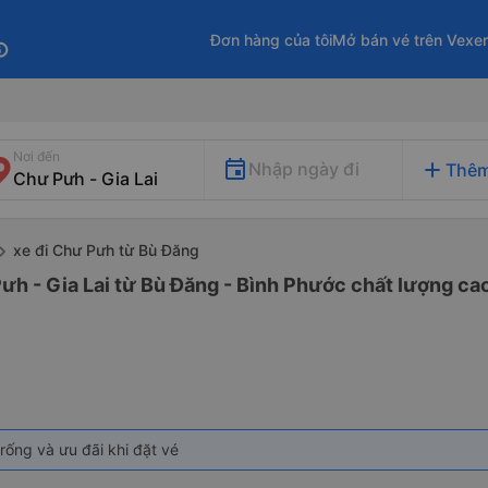
Đơn hàng của tôi
Mở bán vé trên Vexe
fo
Nơi đến
add
Nhập ngày đi
Thêm
xe đi Chư Pưh từ Bù Đăng
ưh - Gia Lai từ Bù Đăng - Bình Phước chất lượng cao
rống và ưu đãi khi đặt vé