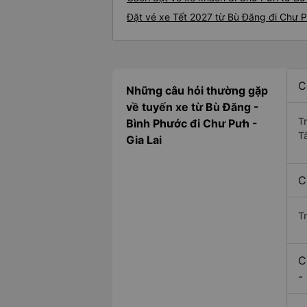
Đặt vé xe Tết 2027 từ Bù Đăng đi Chư 
C
Những câu hỏi thường gặp
về tuyến xe từ Bù Đăng -
T
Bình Phước đi Chư Pưh -
T
Gia Lai
C
T
C
-