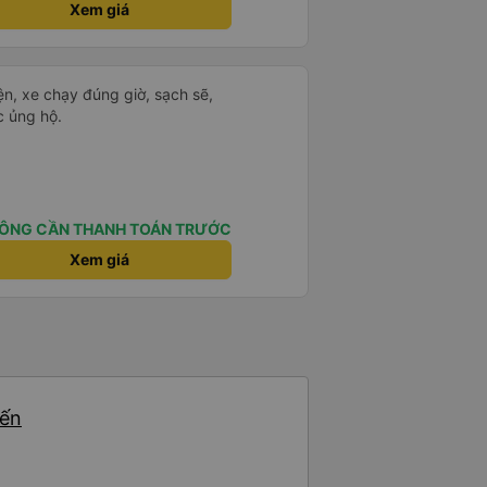
Xem giá
ện, xe chạy đúng giờ, sạch sẽ,
c ủng hộ.
ÔNG CẦN THANH TOÁN TRƯỚC
Xem giá
yến