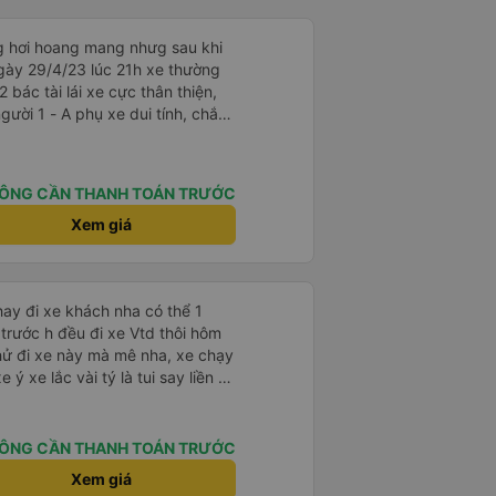
ng hơi hoang mang nhưg sau khi
gày 29/4/23 lúc 21h xe thường
2 bác tài lái xe cực thân thiện,
i tính, chắc
là cười câu đó - Xe xuất bến
điện thông báo trước, thái độ
ÔNG CẦN THANH TOÁN TRƯỚC
hơn. Nhưng nhìn chug khá ổn, có
Xem giá
t hay đi xe khách nha có thể 1
trước h đều đi xe Vtd thôi hôm
hử đi xe này mà mê nha, xe chạy
 ý xe lắc vài tý là tui say liền à
ểu thậm chí gần nữa đoạn đg tui
lạnh mở rất mát ko quá lạnh
tui đy máy lạnh mở như mùa
ÔNG CẦN THANH TOÁN TRƯỚC
ng ấm lắm má ko hôi ko ngứa
Xem giá
xe chăn mỏng điều hòa lạnh đắp