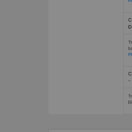
P
C
Đ
T
b
P
C
-
T
Đ