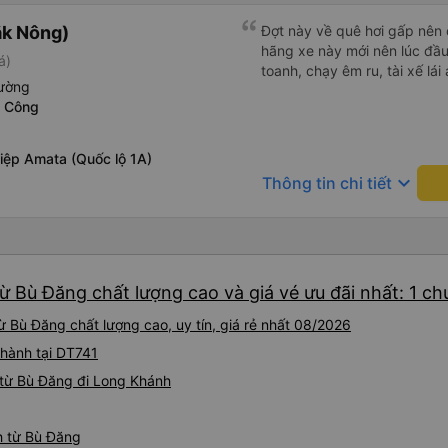
ắk Nông)
Đợt này về quê hơi gấp nên 
hãng xe này mới nên lúc đầu 
á)
toanh, chạy êm ru, tài xế lái 
iường
h Công
iệp Amata (Quốc lộ 1A)
keyboard_arrow_down
Thông tin chi tiết
ừ Bù Đăng chất lượng cao và giá vé ưu đãi nhất: 1 c
 Bù Đăng chất lượng cao, uy tín, giá rẻ nhất 08/2026
 hành tại DT741
 từ Bù Đăng đi Long Khánh
h từ Bù Đăng