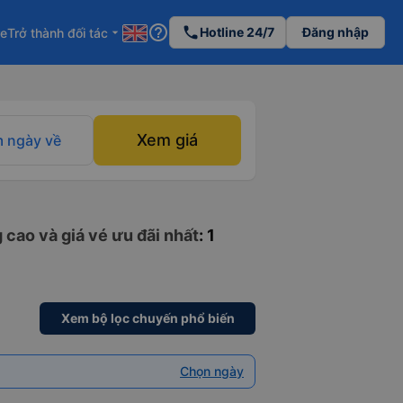
help_outline
phone
Hotline 24/7
Đăng nhập
re
Trở thành đối tác
arrow_drop_down
Xem giá
 ngày về
 cao và giá vé ưu đãi nhất
: 1
Xem bộ lọc chuyến phổ biến
Chọn ngày