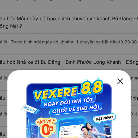
âu hỏi: Mỗi ngày có bao nhiêu chuyến xe khách Bù Đăng - 
ồng Nai ?
rả lời: Trung bình mỗi ngày có khoảng 1 chuyến xe bắt đầu từ 23:30
âu hỏi: Nhà xe đi Bù Đăng - Bình Phước Long Khánh - Đồng
rả lời: Chuyến xe có giờ xuất phát sớm nhất vào lúc 23:30 là của n
âu hỏi: Nhà xe đi Long Khánh - Đồng Nai từ Bù Đăng - Bình
rả lời: Chuyến xe có giờ xuất phát trễ (muộn) nhất là vào lúc 23:30 
âu hỏi: Review xe đi Long Khánh - Đồng Nai từ Bù Đăng - 