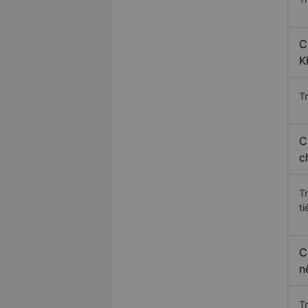
C
K
Tr
C
c
T
ti
C
n
T