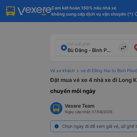
Cam kết hoàn 150% nếu nhà xe

không cung cấp dịch vụ vận chuyển (*)
in
Nơi xuất phát
import_export
Vé xe khách
xe đi Đồng Nai từ Bình Phư
Đặt mua vé xe 4 nhà xe đi Long K
chuyến mỗi ngày
Vexere Team
Ngày cập nhật: 07/08/2026
Chọn ngày đi để xem giá vé, số ghế t
info