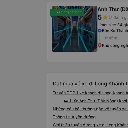
Anh Thư (Đ
Xác nhận tức thì
5
star
(7 đánh gi
Limousine 34 g
Bến Xe Thàn
1h45m
Khu công ngh
Đặt mua vé xe đi Long Khánh t
Tư vấn TOP 1 xe khách đi Long Khánh từ
🚌 1. Xe Anh Thư (Đắk Nông) khởi
Những câu hỏi thường gặp về tuyến xe
Thông tin tuyến đường
Giới thiệu tuyến đường xe đi Long Khán