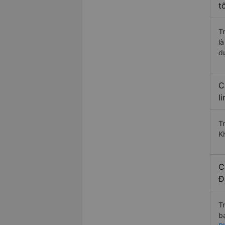
t
T
l
d
C
l
T
K
C
Đ
T
b