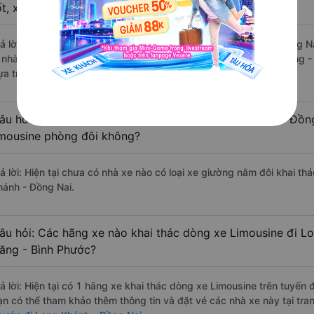
ốt, xuất sắc, cao cấp nhất?
rả lời: Những hãng xe đi Bù Đăng - Bình Phước Long Khánh - Đồng Na
à nhà xe Anh Thư (Đắk Nông) đi Long Khánh - Đồng Nai từ Bù Đăng - 
ựa trên 7 đánh giá của khách hàng).
âu hỏi: Có loại xe Bù Đăng - Bình Phước Long Khánh - Đồn
imousine phòng đôi không?
rả lời: Hiện tại chưa có nhà xe nào có loại xe giường nằm đôi khai t
hánh - Đồng Nai.
âu hỏi: Các hãng xe nào khai thác dòng xe Limousine đi L
ăng - Bình Phước?
rả lời: Hiện tại có 1 hãng xe khai thác dòng xe Limousine trên tuyế
ạn có thể tham khảo thêm thông tin và đặt vé các nhà xe này tại tra