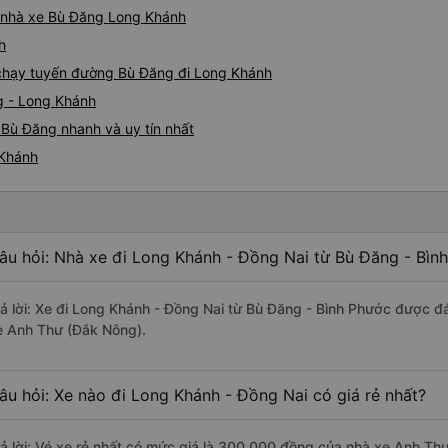
iá nhà xe Bù Đăng Long Khánh
h
e chạy tuyến đường Bù Đăng đi Long Khánh
g - Long Khánh
 Bù Đăng nhanh và uy tín nhất
 Khánh
âu hỏi: Nhà xe đi Long Khánh - Đồng Nai từ Bù Đăng - Bìn
rả lời: Xe đi Long Khánh - Đồng Nai từ Bù Đăng - Bình Phước được đá
e Anh Thư (Đắk Nông).
âu hỏi: Xe nào đi Long Khánh - Đồng Nai có giá rẻ nhất?
rả lời: Vé xe rẻ nhất có mức giá là 300.000 đồng của nhà xe Anh Th