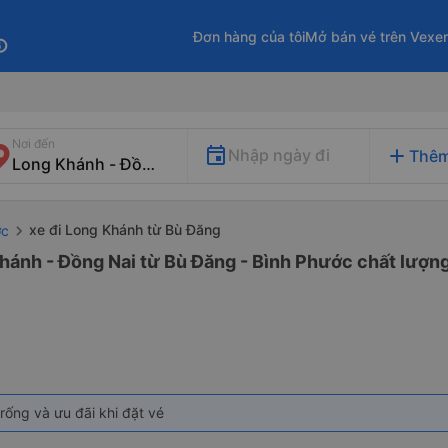
Đơn hàng của tôi
Mở bán vé trên Vexe
fo
Nơi đến
add
Nhập ngày đi
Thêm
xe đi Long Khánh từ Bù Đăng
ớc
hánh - Đồng Nai từ Bù Đăng - Bình Phước chất lượng
rống và ưu đãi khi đặt vé