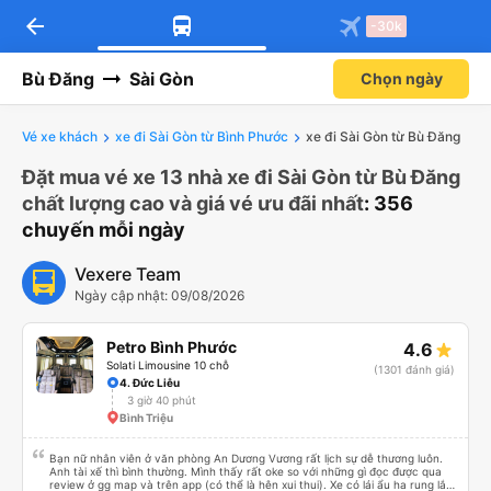
arrow_back
-30k
Bù Đăng
Sài Gòn
Chọn ngày
Vé xe khách
xe đi Sài Gòn từ Bình Phước
xe đi Sài Gòn từ Bù Đăng
Đặt mua vé xe 13 nhà xe đi Sài Gòn từ Bù Đăng
chất lượng cao và giá vé ưu đãi nhất
: 356
chuyến mỗi ngày
Vexere Team
Ngày cập nhật: 09/08/2026
Petro Bình Phước
4.6
Solati Limousine 10 chỗ
(1301 đánh giá)
4. Đức Liễu
3 giờ 40 phút
Bình Triệu
Bạn nữ nhân viên ở văn phòng An Dương Vương rất lịch sự dễ thương luôn.
Anh tài xế thì bình thường. Mình thấy rất oke so với những gì đọc được qua
review ở gg map và trên app (có thể là hên xui thui). Xe có lái ẩu ha rung lắc