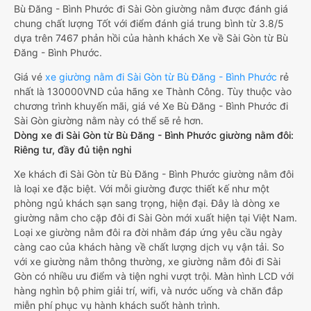
Bù Đăng - Bình Phước đi Sài Gòn giường nằm được đánh giá
chung chất lượng Tốt với điểm đánh giá trung bình từ 3.8/5
dựa trên 7467 phản hồi của hành khách Xe về Sài Gòn từ Bù
Đăng - Bình Phước.
Giá vé
xe giường nằm đi Sài Gòn từ Bù Đăng - Bình Phước
rẻ
nhất là 130000VND của hãng xe Thành Công. Tùy thuộc vào
chương trình khuyến mãi, giá vé Xe Bù Đăng - Bình Phước đi
Sài Gòn giường nằm này có thể sẽ rẻ hơn.
Dòng xe đi Sài Gòn từ Bù Đăng - Bình Phước giường nằm đôi:
Riêng tư, đầy đủ tiện nghi
Xe khách đi Sài Gòn từ Bù Đăng - Bình Phước giường nằm đôi
là loại xe đặc biệt. Với mỗi giường được thiết kế như một
phòng ngủ khách sạn sang trọng, hiện đại. Đây là dòng xe
giường nằm cho cặp đôi đi Sài Gòn mới xuất hiện tại Việt Nam.
Loại xe giường nằm đôi ra đời nhằm đáp ứng yêu cầu ngày
càng cao của khách hàng về chất lượng dịch vụ vận tải. So
với xe giường nằm thông thường, xe giường nằm đôi đi Sài
Gòn có nhiều ưu điểm và tiện nghi vượt trội. Màn hình LCD với
hàng nghìn bộ phim giải trí, wifi, và nước uống và chăn đắp
miễn phí phục vụ hành khách suốt hành trình.