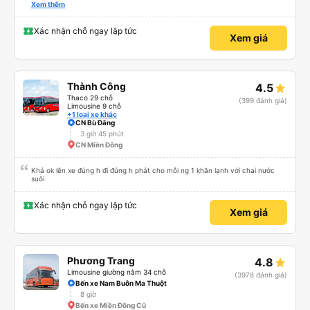
hay không thì cũng ko rõ tại mình say xe nên ngủ ko à
Xem thêm
Xác nhận chỗ ngay lập tức
Xem giá
Thành Công
4.5
Thaco 29 chỗ
(399 đánh giá)
Limousine 9 chỗ
+1 loại xe khác
CN Bù Đăng
3 giờ 45 phút
CN Miền Đông
Khá ok lên xe đúng h đi đúng h phát cho mỗi ng 1 khăn lạnh với chai nước
suôi
Xác nhận chỗ ngay lập tức
Xem giá
Phương Trang
4.8
Limousine giường nằm 34 chỗ
(3978 đánh giá)
Bến xe Nam Buôn Ma Thuột
8 giờ
Bến xe Miền Đông Cũ