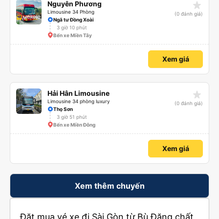
star_rate
Nguyên Phương
Limousine 34 Phòng
(0 đánh giá)
Ngã tư Đồng Xoài
3 giờ 10 phút
Bến xe Miền Tây
Xem giá
star_rate
Hải Hân Limousine
Limousine 34 phòng luxury
(0 đánh giá)
Thọ Sơn
3 giờ 51 phút
Bến xe Miền Đông
Xem giá
Xem thêm chuyến
Đặt mua vé xe đi Sài Gòn từ Bù Đăng chất