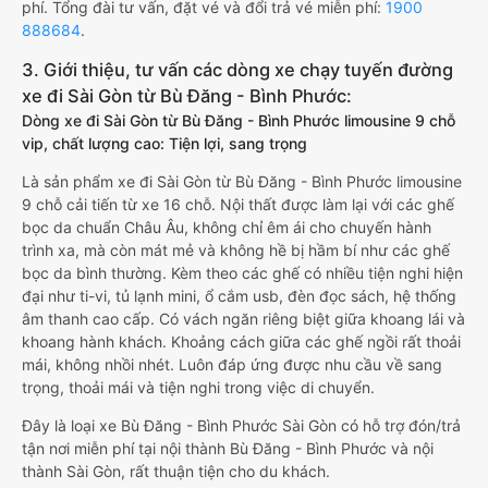
phí. Tổng đài tư vấn, đặt vé và đổi trả vé miễn phí:
1900
888684
.
3. Giới thiệu, tư vấn các dòng xe chạy tuyến đường
xe đi Sài Gòn từ Bù Đăng - Bình Phước:
Dòng xe đi Sài Gòn từ Bù Đăng - Bình Phước limousine 9 chỗ
vip, chất lượng cao: Tiện lợi, sang trọng
Là sản phẩm xe đi Sài Gòn từ Bù Đăng - Bình Phước limousine
9 chỗ cải tiến từ xe 16 chỗ. Nội thất được làm lại với các ghế
bọc da chuẩn Châu Âu, không chỉ êm ái cho chuyến hành
trình xa, mà còn mát mẻ và không hề bị hầm bí như các ghế
bọc da bình thường. Kèm theo các ghế có nhiều tiện nghi hiện
đại như ti-vi, tủ lạnh mini, ổ cắm usb, đèn đọc sách, hệ thống
âm thanh cao cấp. Có vách ngăn riêng biệt giữa khoang lái và
khoang hành khách. Khoảng cách giữa các ghế ngồi rất thoải
mái, không nhồi nhét. Luôn đáp ứng được nhu cầu về sang
trọng, thoải mái và tiện nghi trong việc di chuyển.
Đây là loại xe Bù Đăng - Bình Phước Sài Gòn có hỗ trợ đón/trả
tận nơi miễn phí tại nội thành Bù Đăng - Bình Phước và nội
thành Sài Gòn, rất thuận tiện cho du khách.