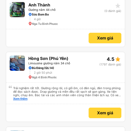
star_rate
Anh Thành
Giường nằm 44 chỗ
(0 đánh giá)
Sóc Bom Bo
4 giờ
Nga Tu Binh Phuoc
Xem giá
star_rate
Hồng Sơn (Phú Yên)
4.5
Limousine giường nằm 34 chỗ
(1797 đánh giá)
Bù Đăng (QL14)
2 giờ 50 phút
Ngã 4 Bình Phước
Trải nghiệm rất tốt. Giường rộng rãi, có gối ôm, có đèn ngủ, đèn trong phòng
để đọc sách được. Drap giường và mền đều rất sạch sẽ gọn gàng. Xe tiện
nghi, chạy êm. Bác tài và các anh nhân viên cũng thân thiện lịch sự. Có xe
trung chuyển về nội thành thành phố tuy hoà rất tiện. Giá vé hợp lý. Nói
Xem thêm
chung là mình rất ưng ý, cảm ơn nhà xe.
Xem giá