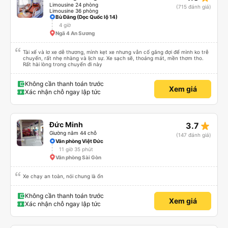
Limousine 24 phòng
(715 đánh giá)
Limousine 36 phòng
Bù Đăng (Dọc Quốc lộ 14)
4 giờ
Ngã 4 An Sương
Tài xế và lơ xe dễ thương, mình kẹt xe nhưng vẫn cố gắng đợi để mình ko trễ
chuyến, rất nhẹ nhàng và lịch sự. Xe sạch sẽ, thoáng mát, mền thơm tho.
Rất hài lòng trong chuyến đi này
Không cần thanh toán trước
Xem giá
Xác nhận chỗ ngay lập tức
star_rate
Đức Minh
3.7
Giường nằm 44 chỗ
(147 đánh giá)
Văn phòng Việt Đức
11 giờ 35 phút
Văn phòng Sài Gòn
Xe chạy an toàn, nói chung là ổn
Không cần thanh toán trước
Xem giá
Xác nhận chỗ ngay lập tức