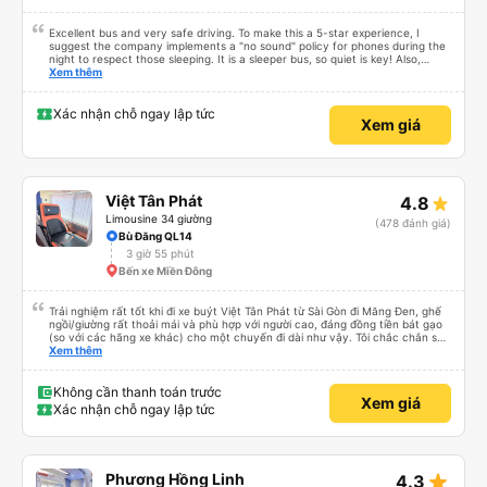
Excellent bus and very safe driving. To make this a 5-star experience, I
suggest the company implements a "no sound" policy for phones during the
night to respect those sleeping. It is a sleeper bus, so quiet is key! Also,
please display the Wi-Fi password clearly inside the cabin for convenience. I
Xem thêm
would definitely ride with them again! -------------- ​ Xe chất lượng tốt và
tài xế lái xe rất an toàn. Để dịch vụ hoàn hảo hơn, tôi góp ý nhà xe nên có
quy định rõ ràng về việc giữ im lặng (tắt âm thanh điện thoại) vào ban đêm
Xác nhận chỗ ngay lập tức
Xem giá
để tránh làm phiền hành khách khác ngủ. Ngoài ra, nhà xe nên dán sẵn mật
khẩu Wi-Fi trong xe để hành khách dễ dàng sử dụng. Tôi vẫn sẽ tiếp tục ủng
hộ nhà xe trong tương lai!
Việt Tân Phát
4.8
Limousine 34 giường
(478 đánh giá)
Bù Đăng QL14
3 giờ 55 phút
Bến xe Miền Đông
Trải nghiệm rất tốt khi đi xe buýt Việt Tân Phát từ Sài Gòn đi Măng Đen, ghế
ngồi/giường rất thoải mái và phù hợp với người cao, đáng đồng tiền bát gạo
(so với các hãng xe khác) cho một chuyến đi dài như vậy. Tôi chắc chắn sẽ
sử dụng lại sau.
Xem thêm
Không cần thanh toán trước
Xem giá
Xác nhận chỗ ngay lập tức
star_rate
Phương Hồng Linh
4.3