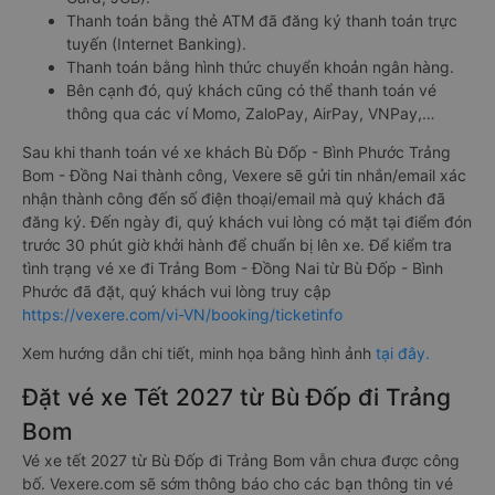
Thanh toán bằng thẻ ATM đã đăng ký thanh toán trực
tuyến (Internet Banking).
Thanh toán bằng hình thức chuyển khoản ngân hàng.
Bên cạnh đó, quý khách cũng có thể thanh toán vé
thông qua các ví Momo, ZaloPay, AirPay, VNPay,…
Sau khi thanh toán vé xe khách Bù Đốp - Bình Phước Trảng
Bom - Đồng Nai thành công, Vexere sẽ gửi tin nhắn/email xác
nhận thành công đến số điện thoại/email mà quý khách đã
đăng ký. Đến ngày đi, quý khách vui lòng có mặt tại điểm đón
trước 30 phút giờ khởi hành để chuẩn bị lên xe. Để kiểm tra
tình trạng vé xe đi Trảng Bom - Đồng Nai từ Bù Đốp - Bình
Phước đã đặt, quý khách vui lòng truy cập
https://vexere.com/vi-VN/booking/ticketinfo
Xem hướng dẫn chi tiết, minh họa bằng hình ảnh
tại đây.
Đặt vé xe Tết 2027 từ Bù Đốp đi Trảng
Bom
Vé xe tết 2027 từ Bù Đốp đi Trảng Bom vẫn chưa được công
bố. Vexere.com sẽ sớm thông báo cho các bạn thông tin vé