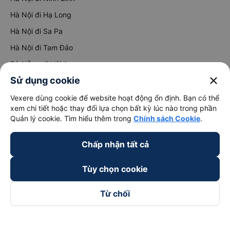
Hà Nội đi Hạ Long
Hà Nội đi Sa Pa
Hà Nội đi Tam Đảo
Đà Nẵng đi Hội An
close
Sử dụng cookie
Đà Nẵng đi Huế
Hải Phòng đi Hà Nội
Vexere dùng cookie để website hoạt động ổn định. Bạn có thể
Xem tất cả tuyến đường
xem chi tiết hoặc thay đổi lựa chọn bất kỳ lúc nào trong phần
Quản lý cookie. Tìm hiểu thêm trong
Chính sách Cookie
.
Chấp nhận tất cả
Tùy chọn cookie
keyboard_arrow_down
Về chúng tôi
Từ chối
keyboard_arrow_down
Hỗ trợ