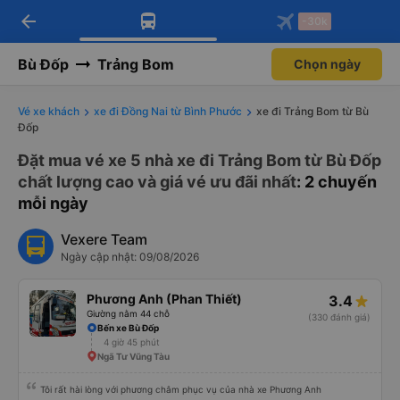
arrow_back
Tải app Vexere ngay!
Tải app Vexere
-30k
Mở app
Mở app
Nhận ưu đãi thành viên độc
-30k/ghế khi đặt vé máy bay qua
quyền
app
Bù Đốp
Trảng Bom
Chọn ngày
Vé xe khách
xe đi Đồng Nai từ Bình Phước
xe đi Trảng Bom từ Bù
Đốp
Đặt mua vé xe 5 nhà xe đi Trảng Bom từ Bù Đốp
chất lượng cao và giá vé ưu đãi nhất
: 2 chuyến
mỗi ngày
Vexere Team
Ngày cập nhật: 09/08/2026
Phương Anh (Phan Thiết)
3.4
Giường nằm 44 chỗ
(330 đánh giá)
Bến xe Bù Đốp
4 giờ 45 phút
Ngã Tư Vũng Tàu
Tôi rất hài lòng với phương châm phục vụ của nhà xe Phương Anh