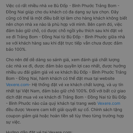
Việc có rất nhiều nhà xe Bù Đốp - Bình Phước Trảng Bom -
Đồng Nai giúp cho du khách có đa dạng sự lựa chọn. Đây
cũng có thể là một điều bất lợi làm cho hàng khách không biết
nên chọn nhà xe nào là phù hợp với mình. Bên cạnh đó, việc
đảm bảo giữ chỗ, có được chỗ ngồi yêu thích sau khi đặt vé
xe đi Trảng Bom - Đồng Nai từ Bù Đốp - Bình Phước giữa nhà
xe với khách hàng sau khi đặt trực tiếp vẫn chưa được đảm
bảo 100%.
Cho nên để dễ dàng so sánh giá, xem đánh giá chất lượng
các nhà xe đi, được đảm bảo quyền lợi cao nhất, được hưởng
nhiều ưu đãi giảm giá vé xe khách Bù Đốp - Bình Phước Trảng
Bom - Đồng Nai, hành khách có thể đặt mua tại website
Vexere.com
- Hệ thống đặt vé xe khách chất lượng, và uy tín
nhất tại Việt Nam, đảm bảo giữ chỗ 100%. Đối với bất cứ giao
dịch đặt mua vé xe khách đi Trảng Bom - Đồng Nai từ Bù Đốp
- Bình Phước nào của quý khách tại trang web
Vexere.com
đều được Vexere cam kết giải quyết sự cố. Chính sách tặng
coupon giảm giá hoặc hoàn tiền sẽ tùy theo từng trường hợp
sự việc.
Hướng dẫn đặt vé tại Vexere.com: