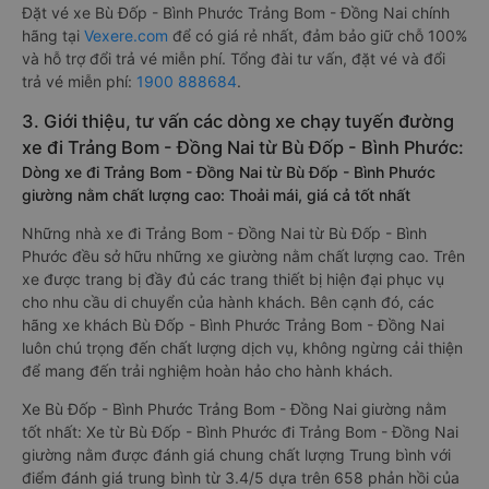
Đặt vé xe Bù Đốp - Bình Phước Trảng Bom - Đồng Nai chính
hãng tại
Vexere.com
để có giá rẻ nhất, đảm bảo giữ chỗ 100%
và hỗ trợ đổi trả vé miễn phí. Tổng đài tư vấn, đặt vé và đổi
trả vé miễn phí:
1900 888684
.
3. Giới thiệu, tư vấn các dòng xe chạy tuyến đường
xe đi Trảng Bom - Đồng Nai từ Bù Đốp - Bình Phước:
Dòng xe đi Trảng Bom - Đồng Nai từ Bù Đốp - Bình Phước
giường nằm chất lượng cao: Thoải mái, giá cả tốt nhất
Những nhà xe đi Trảng Bom - Đồng Nai từ Bù Đốp - Bình
Phước đều sở hữu những xe giường nằm chất lượng cao. Trên
xe được trang bị đầy đủ các trang thiết bị hiện đại phục vụ
cho nhu cầu di chuyển của hành khách. Bên cạnh đó, các
hãng xe khách Bù Đốp - Bình Phước Trảng Bom - Đồng Nai
luôn chú trọng đến chất lượng dịch vụ, không ngừng cải thiện
để mang đến trải nghiệm hoàn hảo cho hành khách.
Xe Bù Đốp - Bình Phước Trảng Bom - Đồng Nai giường nằm
tốt nhất: Xe từ Bù Đốp - Bình Phước đi Trảng Bom - Đồng Nai
giường nằm được đánh giá chung chất lượng Trung bình với
điểm đánh giá trung bình từ 3.4/5 dựa trên 658 phản hồi của