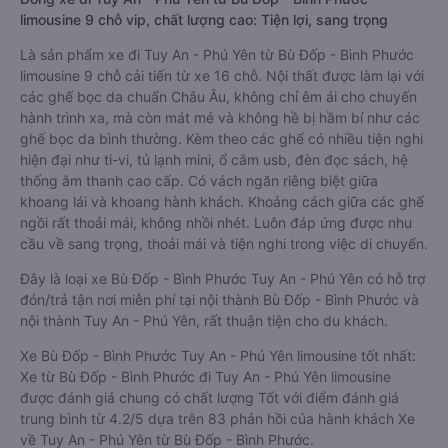
limousine 9 chỗ vip, chất lượng cao: Tiện lợi, sang trọng
Là sản phẩm xe đi Tuy An - Phú Yên từ Bù Đốp - Bình Phước
limousine 9 chỗ cải tiến từ xe 16 chỗ. Nội thất được làm lại với
các ghế bọc da chuẩn Châu Âu, không chỉ êm ái cho chuyến
hành trình xa, mà còn mát mẻ và không hề bị hầm bí như các
ghế bọc da bình thường. Kèm theo các ghế có nhiều tiện nghi
hiện đại như ti-vi, tủ lạnh mini, ổ cắm usb, đèn đọc sách, hệ
thống âm thanh cao cấp. Có vách ngăn riêng biệt giữa
khoang lái và khoang hành khách. Khoảng cách giữa các ghế
ngồi rất thoải mái, không nhồi nhét. Luôn đáp ứng được nhu
cầu về sang trọng, thoải mái và tiện nghi trong việc di chuyển.
Đây là loại xe Bù Đốp - Bình Phước Tuy An - Phú Yên có hỗ trợ
đón/trả tận nơi miễn phí tại nội thành Bù Đốp - Bình Phước và
nội thành Tuy An - Phú Yên, rất thuận tiện cho du khách.
Xe Bù Đốp - Bình Phước Tuy An - Phú Yên limousine tốt nhất:
Xe từ Bù Đốp - Bình Phước đi Tuy An - Phú Yên limousine
được đánh giá chung có chất lượng Tốt với điểm đánh giá
trung bình từ 4.2/5 dựa trên 83 phản hồi của hành khách Xe
về Tuy An - Phú Yên từ Bù Đốp - Bình Phước.