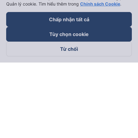
Quản lý cookie. Tìm hiểu thêm trong
Chính sách Cookie
.
Chấp nhận tất cả
Tùy chọn cookie
Từ chối
Theo dõi chúng tôi trên
Facebook
Tiktok
Youtube
Công ty TNHH Thương Mại Dịch Vụ Vexere
Địa chỉ đăng ký kinh doanh: 8C Chữ Đồng Tử, Phường Tân
Sơn Nhất, TP. Hồ Chí Minh, Việt Nam
Địa chỉ
:
Lầu 2, toà nhà H3 Circo Hoàng Diệu, 384 Hoàng Diệu,
Phường Khánh Hội, TP Hồ Chí Minh, Việt Nam
Tầng 3, toà nhà 101 Láng Hạ, 101 Láng Hạ, Phường Láng, TP.
Hà Nội, Việt Nam
Giấy chứng nhận ĐKKD số 0315133726 do Sở KH và ĐT TP.