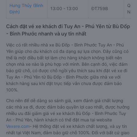
Hưng Thủy (Bình
QL1A
13:00 - 13:00
ĐT759B
Định)
Nam
Cách đặt vé xe khách đi Tuy An - Phú Yên từ Bù Đốp
- Bình Phước nhanh và uy tín nhất
Việc có rất nhiều nhà xe Bù Đốp - Bình Phước Tuy An - Phú
Yên giúp cho du khách có đa dạng sự lựa chọn. Đây cũng có
thể là một điều bất lợi làm cho hàng khách không biết nên
chọn nhà xe nào là phù hợp với mình. Bên cạnh đó, việc đảm
bảo giữ chỗ, có được chỗ ngồi yêu thích sau khi đặt vé xe đi
Tuy An - Phú Yên từ Bù Đốp - Bình Phước giữa nhà xe với
khách hàng sau khi đặt trực tiếp vẫn chưa được đảm bảo
100%.
Cho nên để dễ dàng so sánh giá, xem đánh giá chất lượng
các nhà xe đi, được đảm bảo quyền lợi cao nhất, được hưởng
nhiều ưu đãi giảm giá vé xe khách Bù Đốp - Bình Phước Tuy
An - Phú Yên, hành khách có thể đặt mua tại website
Vexere.com
- Hệ thống đặt vé xe khách chất lượng, và uy tín
nhất tại Việt Nam, đảm bảo giữ chỗ 100%. Đối với bất cứ giao