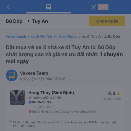
arrow_back
Tải app Vexere ngay!
Tải app Vexere
-30k
Mở app
Mở app
Nhận ưu đãi thành viên độc
-30k/ghế khi đặt vé máy bay qua
quyền
app
Bù Đốp
Tuy An
Chọn ngày
Vé xe khách
xe đi Phú Yên từ Bình Phước
xe đi Tuy An từ Bù Đốp
Đặt mua vé xe 4 nhà xe đi Tuy An từ Bù Đốp
chất lượng cao và giá vé ưu đãi nhất
: 1 chuyến
mỗi ngày
Vexere Team
Ngày cập nhật: 08/08/2026
Hưng Thủy (Bình Định)
4.2
Limousine phòng 24 đôi
(83 đánh giá)
Bến Xe Bù Đốp
11 giờ 20 phút
Ngã 3 Hùng Vương (Cây xăng Petrolimex 106)
Mình có để quên đt trên xe và đc nhà xe trao trả lại ạ💙💙 Mn vui vẻ, nhiệt
tình , dễ thương