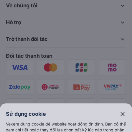
keyboard_arrow_down
Về chúng tôi
keyboard_arrow_down
Hỗ trợ
keyboard_arrow_down
Trở thành đối tác
Đối tác thanh toán
close
Sử dụng cookie
Vexere dùng cookie để website hoạt động ổn định. Bạn có thể
xem chi tiết hoặc thay đổi lựa chọn bất kỳ lúc nào trong phần