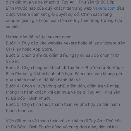
dịch đặt mua vé xe khách đi Tuy An - Phú Yên từ Bù Đốp -
Bình Phước nào của quý khách tại trang web
Vexere.com
đều
được Vexere cam kết giải quyết sự cố. Chính sách tặng
coupon giảm giá hoặc hoàn tiền sẽ tùy theo từng trường hợp
sự việc.
Hướng dẫn đặt vé tại Vexere.com:
Bước 1: Truy cập vào website Vexere hoặc tải app Vexere trên
CH Play hoặc App Store.
Bước 2: Chọn điểm đi, điểm đến, ngày đi, sau đó chọn “TÌM
VÉ XE”.
Bước 3: Chọn hãng xe khách đi Tuy An - Phú Yên từ Bù Đốp -
Bình Phước, giờ khởi hành phù hợp. Bấm chọn vào khung giờ
quý khách muốn đi để tiến hành đặt vé.
Bước 4: Chọn vị trí/giường ghế, điểm đón, điểm trả và nhập
thông tin hành khách khi đặt mua vé xe đi Tuy An - Phú Yên
từ Bù Đốp - Bình Phước
Bước 5: Chọn hình thức thanh toán vé phù hợp và tiến hành
thanh toán vé.
Việc đặt mua và thanh toán vé xe khách đi Tuy An - Phú Yên
từ Bù Đốp - Bình Phước cũng vô cùng đơn giản, tiện lợi khi