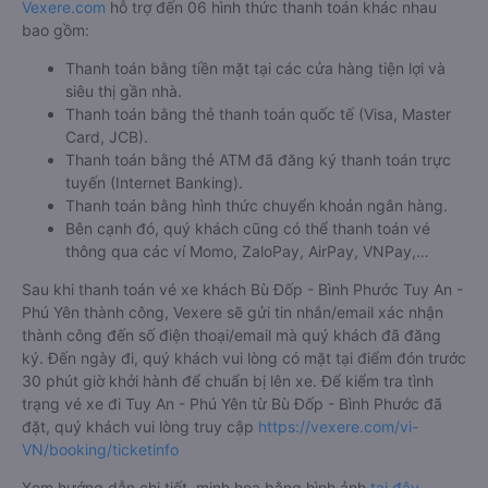
Vexere.com
hỗ trợ đến 06 hình thức thanh toán khác nhau
bao gồm:
Thanh toán bằng tiền mặt tại các cửa hàng tiện lợi và
siêu thị gần nhà.
Thanh toán bằng thẻ thanh toán quốc tế (Visa, Master
Card, JCB).
Thanh toán bằng thẻ ATM đã đăng ký thanh toán trực
tuyến (Internet Banking).
Thanh toán bằng hình thức chuyển khoản ngân hàng.
Bên cạnh đó, quý khách cũng có thể thanh toán vé
thông qua các ví Momo, ZaloPay, AirPay, VNPay,…
Sau khi thanh toán vé xe khách Bù Đốp - Bình Phước Tuy An -
Phú Yên thành công, Vexere sẽ gửi tin nhắn/email xác nhận
thành công đến số điện thoại/email mà quý khách đã đăng
ký. Đến ngày đi, quý khách vui lòng có mặt tại điểm đón trước
30 phút giờ khởi hành để chuẩn bị lên xe. Để kiểm tra tình
trạng vé xe đi Tuy An - Phú Yên từ Bù Đốp - Bình Phước đã
đặt, quý khách vui lòng truy cập
https://vexere.com/vi-
VN/booking/ticketinfo
Xem hướng dẫn chi tiết, minh họa bằng hình ảnh
tại đây.