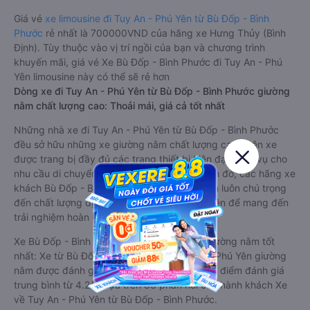
Giá vé
xe limousine đi Tuy An - Phú Yên từ Bù Đốp - Bình
Phước
rẻ nhất là 700000VND của hãng xe Hưng Thủy (Bình
Định). Tùy thuộc vào vị trí ngồi của bạn và chương trình
khuyến mãi, giá vé Xe Bù Đốp - Bình Phước đi Tuy An - Phú
Yên limousine này có thể sẽ rẻ hơn
Dòng xe đi Tuy An - Phú Yên từ Bù Đốp - Bình Phước giường
nằm chất lượng cao: Thoải mái, giá cả tốt nhất
Những nhà xe đi Tuy An - Phú Yên từ Bù Đốp - Bình Phước
đều sở hữu những xe giường nằm chất lượng cao. Trên xe
được trang bị đầy đủ các trang thiết bị hiện đại phục vụ cho
nhu cầu di chuyển của hành khách. Bên cạnh đó, các hãng xe
khách Bù Đốp - Bình Phước Tuy An - Phú Yên luôn chú trọng
đến chất lượng dịch vụ, không ngừng cải thiện để mang đến
trải nghiệm hoàn hảo cho hành khách.
Xe Bù Đốp - Bình Phước Tuy An - Phú Yên giường nằm tốt
nhất: Xe từ Bù Đốp - Bình Phước đi Tuy An - Phú Yên giường
nằm được đánh giá chung chất lượng Tốt với điểm đánh giá
trung bình từ 4.2/5 dựa trên 83 phản hồi của hành khách Xe
về Tuy An - Phú Yên từ Bù Đốp - Bình Phước.