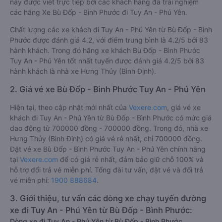
này được viết trực tiếp bởi các khách hàng đã trải nghiệm
các hãng Xe Bù Đốp - Bình Phước đi Tuy An - Phú Yên.
Chất lượng các xe khách đi Tuy An - Phú Yên từ Bù Đốp - Bình
Phước được đánh giá 4.2, với điểm trung bình là 4.2/5 bởi 83
hành khách. Trong đó hãng xe khách Bù Đốp - Bình Phước
Tuy An - Phú Yên tốt nhất tuyến được đánh giá 4.2/5 bởi 83
hành khách là nhà xe Hưng Thủy (Bình Định).
2. Giá vé xe Bù Đốp - Bình Phước Tuy An - Phú Yên
Hiện tại, theo cập nhật mới nhất của
Vexere.com
, giá vé xe
khách đi Tuy An - Phú Yên từ Bù Đốp - Bình Phước có mức giá
dao động từ 700000 đồng - 700000 đồng. Trong đó, nhà xe
Hưng Thủy (Bình Định) có giá vé rẻ nhất, chỉ 700000 đồng.
Đặt vé xe Bù Đốp - Bình Phước Tuy An - Phú Yên chính hãng
tại
Vexere.com
để có giá rẻ nhất, đảm bảo giữ chỗ 100% và
hỗ trợ đổi trả vé miễn phí. Tổng đài tư vấn, đặt vé và đổi trả
vé miễn phí:
1900 888684
.
3. Giới thiệu, tư vấn các dòng xe chạy tuyến đường
xe đi Tuy An - Phú Yên từ Bù Đốp - Bình Phước:
Dòng xe đi Tuy An - Phú Yên từ Bù Đốp - Bình Phước