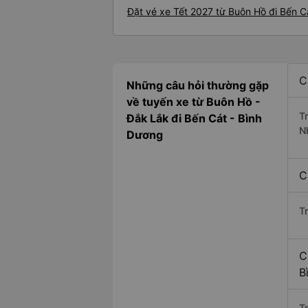
Đặt vé xe Tết 2027 từ Buôn Hồ đi Bến C
C
Những câu hỏi thường gặp
về tuyến xe từ Buôn Hồ -
T
Đắk Lắk đi Bến Cát - Bình
N
Dương
C
T
C
B
Tr