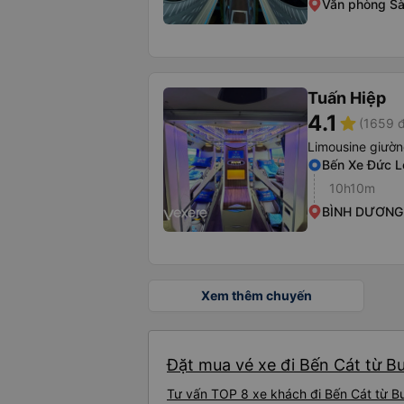
Văn phòng Sà
Tuấn Hiệp
4.1
star
(1659 đ
Limousine giườ
Bến Xe Đức L
10h10m
BÌNH DƯƠNG
Xem thêm chuyến
Đặt mua vé xe đi Bến Cát từ Bu
Tư vấn TOP 8 xe khách đi Bến Cát từ Bu