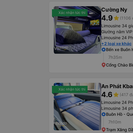
Cường Ny
Xác nhận tức thì
4.9
star
(1106 
Limousine 34 g
Giường nằm VIP
Limousine 24 P
+2 loại xe khác
Bến xe Buôn 
7h35m
Cổng Chào B
An Phát Kban
Xác nhận tức thì
4.6
star
(417 đ
Limousine 24 P
Limousine 34 p
Buôn Hồ - Qu
7h10m
Trạm Xăng D