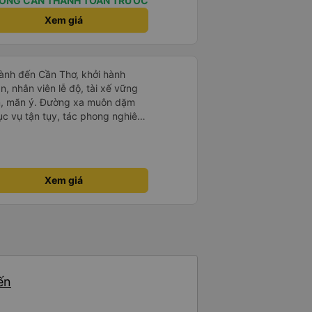
ÔNG CẦN THANH TOÁN TRƯỚC
Xem giá
ành đến Cần Thơ, khởi hành
n, nhân viên lễ độ, tài xế vững
ục vụ tận tụy, tác phong nghiêm
 kim tiền vội vã. Xã hội loạn đạo.
thành, kính chúc nhà xe ngày một
Xem giá
ến