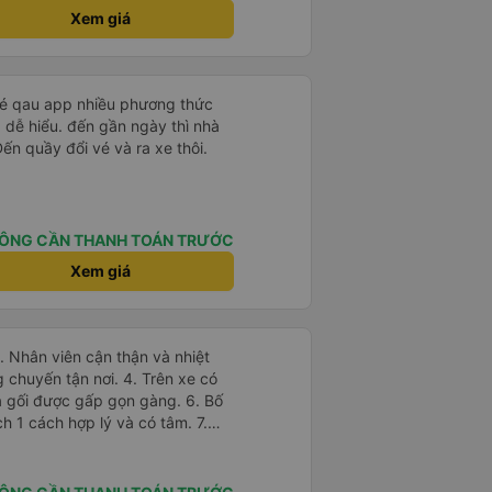
ục đi nữa .
Xem giá
 vé qau app nhiều phương thức
 dễ hiểu. đến gần ngày thì nhà
Đến quầy đổi vé và ra xe thôi.
ÔNG CẦN THANH TOÁN TRƯỚC
Xem giá
tận nơi. 4. Trên xe có
à gối được gấp gọn gàng. 6. Bố
 1 cách hợp lý và có tâm. 7.
i túi tiền của học sinh sinh viên