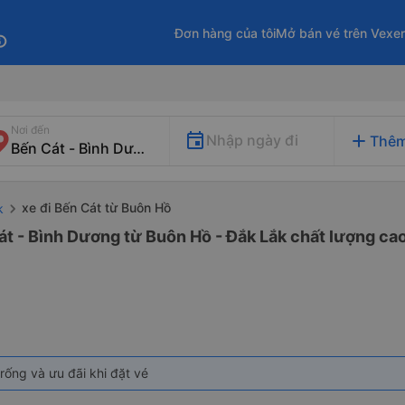
Đơn hàng của tôi
Mở bán vé trên Vexe
fo
Nơi đến
add
Nhập ngày đi
Thêm
xe đi Bến Cát từ Buôn Hồ
k
át - Bình Dương từ Buôn Hồ - Đắk Lắk chất lượng cao
rống và ưu đãi khi đặt vé