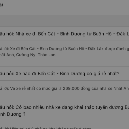
át
âu hỏi: Nhà xe đi Bến Cát - Bình Dương từ Buôn Hồ - Đắk L
rả lời: Xe đi Bến Cát - Bình Dương từ Buôn Hồ - Đắk Lắk được đánh g
hất Anh, Cường Ny, Thảo Lan.
âu hỏi: Xe nào đi Bến Cát - Bình Dương có giá rẻ nhất?
rả lời: Vé xe rẻ nhất có mức giá là 269.000 đồng của nhà xe Nhất An
âu hỏi: Có bao nhiêu nhà xe đang khai thác tuyến đường B
ình Dương ?
ả lời: Hiện tại có 8 nhà xe khai thác tuyến đường.