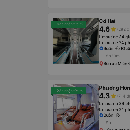
Cô Hai
Xác nhận tức thì
4.6
star
(282 đ
Limousine 34 g
Limousine 24 p
Buôn Hồ (Quốc
8h30m
Bến xe Miền 
Phương Hồn
Xác nhận tức thì
4.3
star
(714 đ
Limousine 36 p
Limousine 24 p
Buôn Hồ
9h