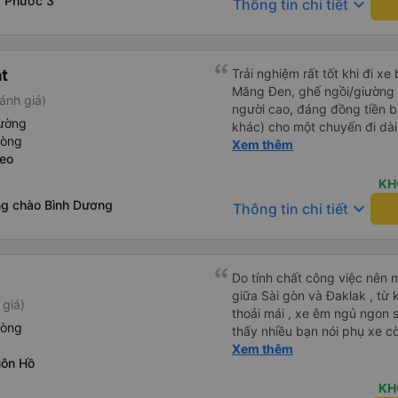
 Phước 3
keyboard_arrow_down
Thông tin chi tiết
át
Trải nghiệm rất tốt khi đi xe
Măng Đen, ghế ngồi/giường r
ánh giá)
người cao, đáng đồng tiền b
iường
khác) cho một chuyến đi dài
hòng
dụng lại sau.
Xem thêm
Leo
KH
g chào Bình Dương
keyboard_arrow_down
Thông tin chi tiết
Do tính chất công việc nên mì
giữa Sài gòn và Đaklak , từ 
 giá)
thoải mái , xe êm ngủ ngon s
hòng
thấy nhiều bạn nói phụ xe cò
phụ cũng có hút nhưng các 
Xem thêm
uôn Hồ
hut mùi để tránh ảnh hưởng 
mình cũng thông cảm cho cá
KH