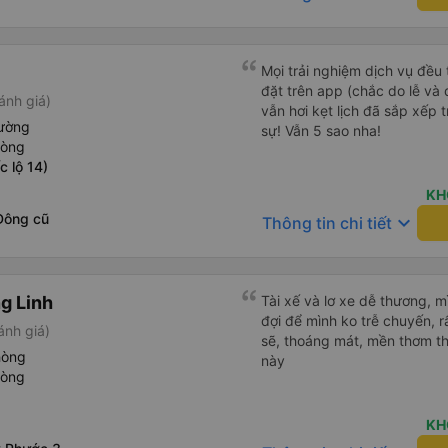
Mọi trải nghiệm dịch vụ đều 
đặt trên app (chắc do lễ và
ánh giá)
vẫn hơi kẹt lịch đã sắp xếp tr
iường
sự! Vẫn 5 sao nha!
hòng
 lộ 14)
KH
Đông cũ
keyboard_arrow_down
Thông tin chi tiết
g Linh
Tài xế và lơ xe dễ thương, 
đợi để mình ko trễ chuyến, r
ánh giá)
sẽ, thoáng mát, mền thơm th
hòng
này
hòng
KH