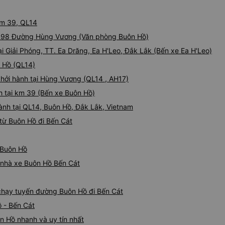
km 39, QL14
1398 Đường Hùng Vương (Văn phòng Buôn Hồ)
tại Giải Phóng, TT. Ea Drăng, Ea H'Leo, Đắk Lắk (Bến xe Ea H'Leo)
n Hồ (QL14)
khởi hành tại Hùng Vương (QL14 , AH17)
nh tại km 39 (Bến xe Buôn Hồ)
ành tại QL14, Buôn Hồ, Đắk Lắk, Vietnam
từ Buôn Hồ đi Bến Cát
ừ Buôn Hồ
á nhà xe Buôn Hồ Bến Cát
e chạy tuyến đường Buôn Hồ đi Bến Cát
 - Bến Cát
n Hồ nhanh và uy tín nhất