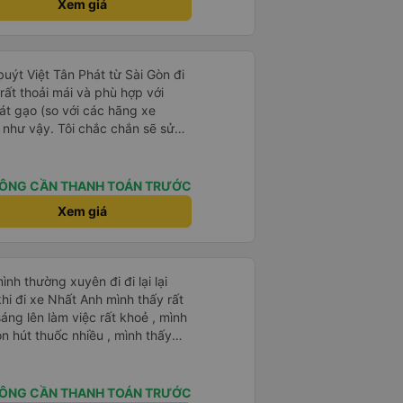
Xem giá
 buýt Việt Tân Phát từ Sài Gòn đi
ất thoải mái và phù hợp với
át gạo (so với các hãng xe
 như vậy. Tôi chắc chắn sẽ sử
ÔNG CẦN THANH TOÁN TRƯỚC
Xem giá
nh thường xuyên đi đi lại lại
khi đi xe Nhất Anh mình thấy rất
áng lên làm việc rất khoẻ , mình
n hút thuốc nhiều , mình thấy
bạn ấy cũng để khói ngay chỗ
đến khách , vì thức khuya nên
c bạn được . Còn mọi thứ nhà
ÔNG CẦN THANH TOÁN TRƯỚC