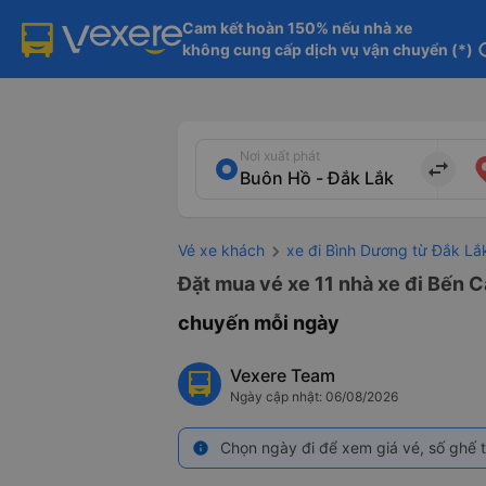
Cam kết hoàn 150% nếu nhà xe

không cung cấp dịch vụ vận chuyển (*)
in
Nơi xuất phát
import_export
Vé xe khách
xe đi Bình Dương từ Đắk Lắ
Đặt mua vé xe 11 nhà xe đi Bến C
chuyến mỗi ngày
Vexere Team
Ngày cập nhật: 06/08/2026
Chọn ngày đi để xem giá vé, số ghế t
info