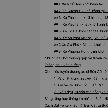
🚌 1. Xe Nhất Anh khởi hành tại
🚌 2. Xe Cường Ny khởi hành tại 
🚌 3. Xe Thảo Lan khởi hành tại 
🚌 4. Xe Việt Tân Phát khởi hành 
🚌 5. Xe Cô Hai khởi hành tại Buô
🚌 6. Xe An Phát Kbang (Gia Lai) 
🚌 7. Xe Gia Phú - Gia Lai khởi hà
🚌 8. Xe Phương Hồng Linh khởi h
Những câu hỏi thường gặp về tuyến xe 
Thông tin tuyến đường
Giới thiệu tuyến đường xe đi Bến Cát t
1. Về chất lượng, review, đánh gi
2. Giá vé xe Buôn Hồ - Bến Cát
3. Giới thiệu, tư vấn các dòng x
Bảng tổng hợp thông tin nhà xe Buôn Hồ
Cách đặt vé xe khách đi Bến Cát từ Buô