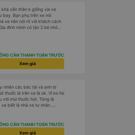
i khá cẩn thân k giống vài xe
 bay. Bạn phụ trên xe nói
 xe nên nói rõ với khách cách
Gia đình mình có tận 2 bé nhỏ
 bị xoay vòng vòng đi bộ đến
luôn é 🥲 còn lại 10 đỉm
ÔNG CẦN THANH TOÁN TRƯỚC
Xem giá
 nhiên các bác tài và anh lơ
 thuốc lá trên xe là ok. Vì ko fai
 với mùi thuốc hút. Từng là
xe biết là nhà xe tư nhân ,
nh của Phương Trang Busline, từ
 Vé có mắc 1 chúc cũng chấp nhận
ÔNG CẦN THANH TOÁN TRƯỚC
Xem giá