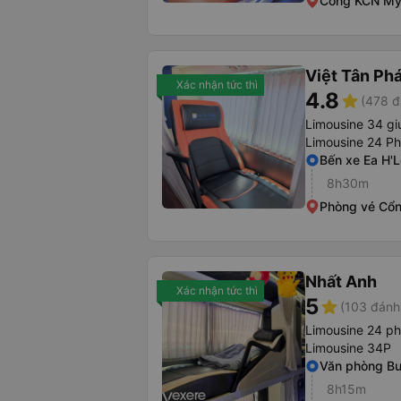
Cổng KCN Mỹ
Việt Tân Ph
Xác nhận tức thì
4.8
star
(478 đ
Limousine 34 g
Limousine 24 P
Bến xe Ea H'
8h30m
Phòng vé Cổn
Nhất Anh
Xác nhận tức thì
5
star
(103 đánh
Limousine 24 p
Limousine 34P
Văn phòng B
8h15m