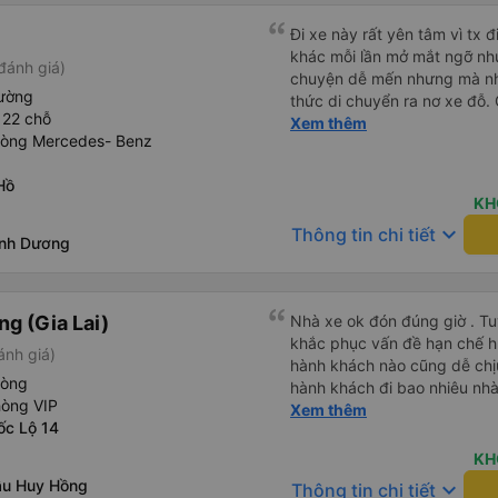
Đi xe này rất yên tâm vì tx đ
khác mỗi lần mở mắt ngỡ như
đánh giá)
chuyện dễ mến nhưng mà nhà
iường
thức di chuyển ra nơ xe đỗ. 
 22 chỗ
tay xách nách mang mà mình
Xem thêm
hòng Mercedes- Benz
khu đỗ xe thì chân chảy máo 
Hồ
KH
keyboard_arrow_down
Thông tin chi tiết
ình Dương
g (Gia Lai)
Nhà xe ok đón đúng giờ . Tuy
khắc phục vấn đề hạn chế hút
ánh giá)
hành khách nào cũng dễ chịu
hòng
hành khách đi bao nhiêu nhà 
hòng VIP
nhưng hãy theo cách vận hà
Xem thêm
ốc Lộ 14
tổng đài cho tới nội quy...
đc..
KH
ầu Huy Hồng
keyboard_arrow_down
Thông tin chi tiết