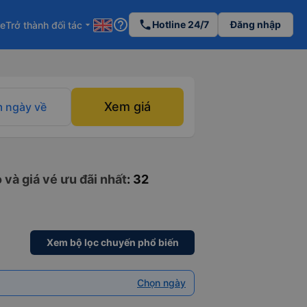
help_outline
phone
Hotline 24/7
Đăng nhập
re
Trở thành đối tác
arrow_drop_down
Xem giá
 ngày về
 và giá vé ưu đãi nhất
: 32
Xem bộ lọc chuyến phổ biến
Chọn ngày