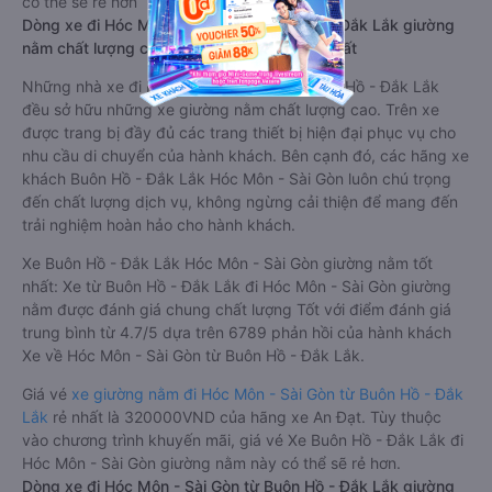
có thể sẽ rẻ hơn
Dòng xe đi Hóc Môn - Sài Gòn từ Buôn Hồ - Đắk Lắk giường
nằm chất lượng cao: Thoải mái, giá cả tốt nhất
Những nhà xe đi Hóc Môn - Sài Gòn từ Buôn Hồ - Đắk Lắk
đều sở hữu những xe giường nằm chất lượng cao. Trên xe
được trang bị đầy đủ các trang thiết bị hiện đại phục vụ cho
nhu cầu di chuyển của hành khách. Bên cạnh đó, các hãng xe
khách Buôn Hồ - Đắk Lắk Hóc Môn - Sài Gòn luôn chú trọng
đến chất lượng dịch vụ, không ngừng cải thiện để mang đến
trải nghiệm hoàn hảo cho hành khách.
Xe Buôn Hồ - Đắk Lắk Hóc Môn - Sài Gòn giường nằm tốt
nhất: Xe từ Buôn Hồ - Đắk Lắk đi Hóc Môn - Sài Gòn giường
nằm được đánh giá chung chất lượng Tốt với điểm đánh giá
trung bình từ 4.7/5 dựa trên 6789 phản hồi của hành khách
Xe về Hóc Môn - Sài Gòn từ Buôn Hồ - Đắk Lắk.
Giá vé
xe giường nằm đi Hóc Môn - Sài Gòn từ Buôn Hồ - Đắk
Lắk
rẻ nhất là 320000VND của hãng xe An Đạt. Tùy thuộc
vào chương trình khuyến mãi, giá vé Xe Buôn Hồ - Đắk Lắk đi
Hóc Môn - Sài Gòn giường nằm này có thể sẽ rẻ hơn.
Dòng xe đi Hóc Môn - Sài Gòn từ Buôn Hồ - Đắk Lắk giường