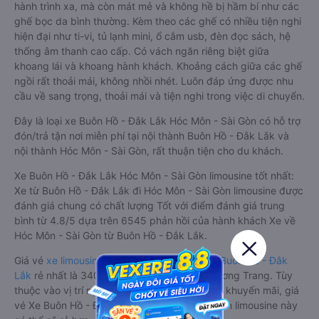
hành trình xa, mà còn mát mẻ và không hề bị hầm bí như các
ghế bọc da bình thường. Kèm theo các ghế có nhiều tiện nghi
hiện đại như ti-vi, tủ lạnh mini, ổ cắm usb, đèn đọc sách, hệ
thống âm thanh cao cấp. Có vách ngăn riêng biệt giữa
khoang lái và khoang hành khách. Khoảng cách giữa các ghế
ngồi rất thoải mái, không nhồi nhét. Luôn đáp ứng được nhu
cầu về sang trọng, thoải mái và tiện nghi trong việc di chuyển.
Đây là loại xe Buôn Hồ - Đắk Lắk Hóc Môn - Sài Gòn có hỗ trợ
đón/trả tận nơi miễn phí tại nội thành Buôn Hồ - Đắk Lắk và
nội thành Hóc Môn - Sài Gòn, rất thuận tiện cho du khách.
Xe Buôn Hồ - Đắk Lắk Hóc Môn - Sài Gòn limousine tốt nhất:
Xe từ Buôn Hồ - Đắk Lắk đi Hóc Môn - Sài Gòn limousine được
đánh giá chung có chất lượng Tốt với điểm đánh giá trung
bình từ 4.8/5 dựa trên 6545 phản hồi của hành khách Xe về
Hóc Môn - Sài Gòn từ Buôn Hồ - Đắk Lắk.
Giá vé
xe limousine đi Hóc Môn - Sài Gòn từ Buôn Hồ - Đắk
Lắk
rẻ nhất là 340000VND của hãng xe Phương Trang. Tùy
thuộc vào vị trí ngồi của bạn và chương trình khuyến mãi, giá
vé Xe Buôn Hồ - Đắk Lắk đi Hóc Môn - Sài Gòn limousine này