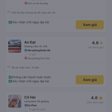
Bến xe An Sương
Chờ hơi lâu nhưng tài xế chạy êm Ok
Xác nhận chỗ ngay lập tức
Xem giá
An Đạt
4.6
Giường nằm 41 chỗ
(45 đánh giá)
Văn phòng Buôn Hồ
11 giờ
Văn phòng Sài Gòn
Tài xế nhiệt tình. 10 đỉm
Không cần thanh toán trước
Xem giá
Xác nhận chỗ ngay lập tức
star_rate
Cô Hai
4.6
Limousine 34 giường
(282 đánh giá)
Ea H'leo
11 giờ 20 phút