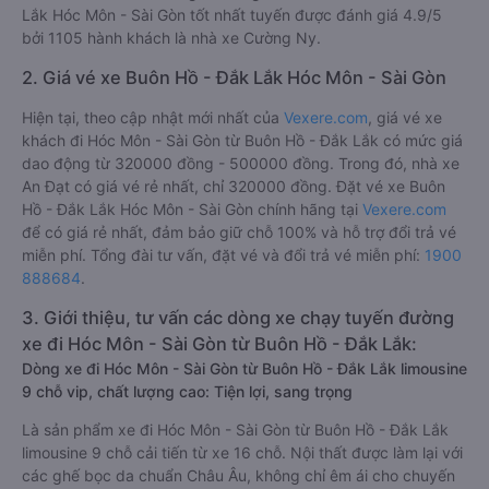
Lắk Hóc Môn - Sài Gòn tốt nhất tuyến được đánh giá 4.9/5
bởi 1105 hành khách là nhà xe Cường Ny.
2. Giá vé xe Buôn Hồ - Đắk Lắk Hóc Môn - Sài Gòn
Hiện tại, theo cập nhật mới nhất của
Vexere.com
, giá vé xe
khách đi Hóc Môn - Sài Gòn từ Buôn Hồ - Đắk Lắk có mức giá
dao động từ 320000 đồng - 500000 đồng. Trong đó, nhà xe
An Đạt có giá vé rẻ nhất, chỉ 320000 đồng. Đặt vé xe Buôn
Hồ - Đắk Lắk Hóc Môn - Sài Gòn chính hãng tại
Vexere.com
để có giá rẻ nhất, đảm bảo giữ chỗ 100% và hỗ trợ đổi trả vé
miễn phí. Tổng đài tư vấn, đặt vé và đổi trả vé miễn phí:
1900
888684
.
3. Giới thiệu, tư vấn các dòng xe chạy tuyến đường
xe đi Hóc Môn - Sài Gòn từ Buôn Hồ - Đắk Lắk:
Dòng xe đi Hóc Môn - Sài Gòn từ Buôn Hồ - Đắk Lắk limousine
9 chỗ vip, chất lượng cao: Tiện lợi, sang trọng
Là sản phẩm xe đi Hóc Môn - Sài Gòn từ Buôn Hồ - Đắk Lắk
limousine 9 chỗ cải tiến từ xe 16 chỗ. Nội thất được làm lại với
các ghế bọc da chuẩn Châu Âu, không chỉ êm ái cho chuyến