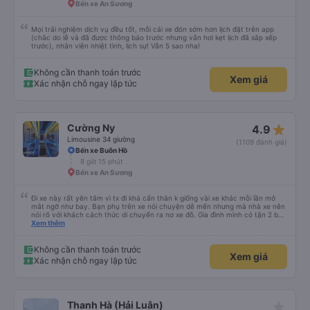
Bến xe An Sương
Mọi trải nghiệm dịch vụ đều tốt, mỗi cái xe đón sớm hơn lịch đặt trên app
(chắc do lễ và đã được thông báo trước nhưng vẫn hơi kẹt lịch đã sắp xếp
trước), nhân viên nhiệt tình, lịch sự! Vẫn 5 sao nha!
Không cần thanh toán trước
Xem giá
Xác nhận chỗ ngay lập tức
star_rate
Cường Ny
4.9
Limousine 34 giường
(1109 đánh giá)
Bến xe Buôn Hồ
8 giờ 15 phút
Bến xe An Sương
Đi xe này rất yên tâm vì tx đi khá cẩn thân k giống vài xe khác mỗi lần mở
mắt ngỡ như bay. Bạn phụ trên xe nói chuyện dễ mến nhưng mà nhà xe nên
nói rõ với khách cách thức di chuyển ra nơ xe đỗ. Gia đình mình có tận 2 bé
nhỏ tay xách nách mang mà mình bị xoay vòng vòng đi bộ đến khu đỗ xe thì
Xem thêm
chân chảy máo luôn é 🥲 còn lại 10 đỉm
Không cần thanh toán trước
Xem giá
Xác nhận chỗ ngay lập tức
star_rate
Thanh Hà (Hải Luân)