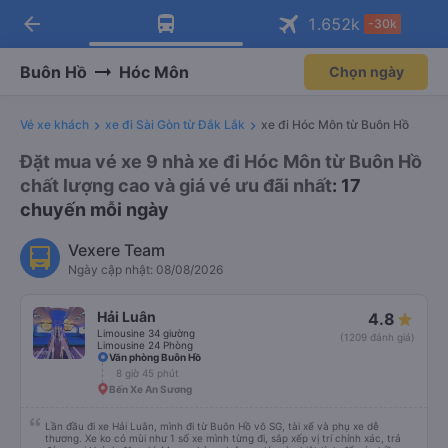
arrow_back
Tải app Vexere ngay!
Tải app Vexere
1.652
k
-30k
Mở app
Mở app
Nhận ưu đãi thành viên độc
-30k/ghế khi đặt vé máy bay qua
quyền
app
Buôn Hồ
Hóc Môn
Chọn ngày
Vé xe khách
xe đi Sài Gòn từ Đắk Lắk
xe đi Hóc Môn từ Buôn Hồ
Đặt mua vé xe 9 nhà xe đi Hóc Môn từ Buôn Hồ
chất lượng cao và giá vé ưu đãi nhất
: 17
chuyến mỗi ngày
Vexere Team
Ngày cập nhật: 08/08/2026
Hải Luân
4.8
Limousine 34 giường
(1209 đánh giá)
Limousine 24 Phòng
Văn phòng Buôn Hồ
8 giờ 45 phút
Bến Xe An Sương
Lần đầu đi xe Hải Luân, mình đi từ Buôn Hồ vô SG, tài xế và phụ xe dễ
thương. Xe ko có mùi như 1 số xe mình từng đi, sắp xếp vị trí chính xác, trả