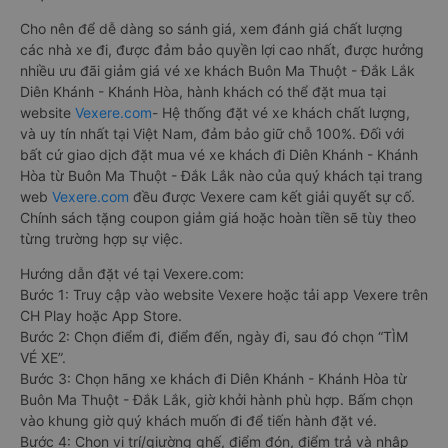
Cho nên để dễ dàng so sánh giá, xem đánh giá chất lượng
các nhà xe đi, được đảm bảo quyền lợi cao nhất, được hưởng
nhiều ưu đãi giảm giá vé xe khách Buôn Ma Thuột - Đắk Lắk
Diên Khánh - Khánh Hòa, hành khách có thể đặt mua tại
website
Vexere.com
- Hệ thống đặt vé xe khách chất lượng,
và uy tín nhất tại Việt Nam, đảm bảo giữ chỗ 100%. Đối với
bất cứ giao dịch đặt mua vé xe khách đi Diên Khánh - Khánh
Hòa từ Buôn Ma Thuột - Đắk Lắk nào của quý khách tại trang
web
Vexere.com
đều được Vexere cam kết giải quyết sự cố.
Chính sách tặng coupon giảm giá hoặc hoàn tiền sẽ tùy theo
từng trường hợp sự việc.
Hướng dẫn đặt vé tại Vexere.com:
Bước 1: Truy cập vào website Vexere hoặc tải app Vexere trên
CH Play hoặc App Store.
Bước 2: Chọn điểm đi, điểm đến, ngày đi, sau đó chọn “TÌM
VÉ XE”.
Bước 3: Chọn hãng xe khách đi Diên Khánh - Khánh Hòa từ
Buôn Ma Thuột - Đắk Lắk, giờ khởi hành phù hợp. Bấm chọn
vào khung giờ quý khách muốn đi để tiến hành đặt vé.
Bước 4: Chọn vị trí/giường ghế, điểm đón, điểm trả và nhập