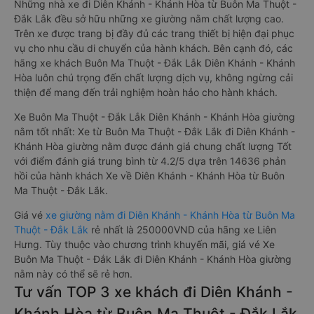
Những nhà xe đi Diên Khánh - Khánh Hòa từ Buôn Ma Thuột -
Đắk Lắk đều sở hữu những xe giường nằm chất lượng cao.
Trên xe được trang bị đầy đủ các trang thiết bị hiện đại phục
vụ cho nhu cầu di chuyển của hành khách. Bên cạnh đó, các
hãng xe khách Buôn Ma Thuột - Đắk Lắk Diên Khánh - Khánh
Hòa luôn chú trọng đến chất lượng dịch vụ, không ngừng cải
thiện để mang đến trải nghiệm hoàn hảo cho hành khách.
Xe Buôn Ma Thuột - Đắk Lắk Diên Khánh - Khánh Hòa giường
nằm tốt nhất: Xe từ Buôn Ma Thuột - Đắk Lắk đi Diên Khánh -
Khánh Hòa giường nằm được đánh giá chung chất lượng Tốt
với điểm đánh giá trung bình từ 4.2/5 dựa trên 14636 phản
hồi của hành khách Xe về Diên Khánh - Khánh Hòa từ Buôn
Ma Thuột - Đắk Lắk.
Giá vé
xe giường nằm đi Diên Khánh - Khánh Hòa từ Buôn Ma
Thuột - Đắk Lắk
rẻ nhất là 250000VND của hãng xe Liên
Hưng. Tùy thuộc vào chương trình khuyến mãi, giá vé Xe
Buôn Ma Thuột - Đắk Lắk đi Diên Khánh - Khánh Hòa giường
nằm này có thể sẽ rẻ hơn.
Tư vấn TOP 3 xe khách đi Diên Khánh -
Khánh Hòa từ Buôn Ma Thuột - Đắk Lắk