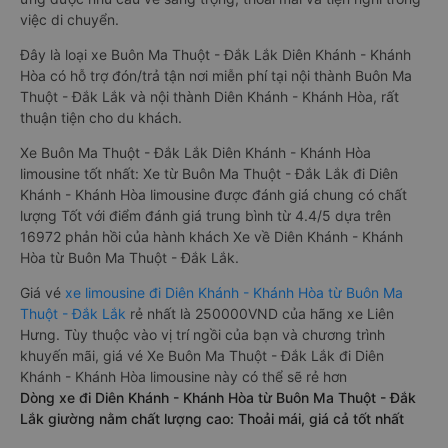
việc di chuyển.
Đây là loại xe Buôn Ma Thuột - Đắk Lắk Diên Khánh - Khánh
Hòa có hỗ trợ đón/trả tận nơi miễn phí tại nội thành Buôn Ma
Thuột - Đắk Lắk và nội thành Diên Khánh - Khánh Hòa, rất
thuận tiện cho du khách.
Xe Buôn Ma Thuột - Đắk Lắk Diên Khánh - Khánh Hòa
limousine tốt nhất: Xe từ Buôn Ma Thuột - Đắk Lắk đi Diên
Khánh - Khánh Hòa limousine được đánh giá chung có chất
lượng Tốt với điểm đánh giá trung bình từ 4.4/5 dựa trên
16972 phản hồi của hành khách Xe về Diên Khánh - Khánh
Hòa từ Buôn Ma Thuột - Đắk Lắk.
Giá vé
xe limousine đi Diên Khánh - Khánh Hòa từ Buôn Ma
Thuột - Đắk Lắk
rẻ nhất là 250000VND của hãng xe Liên
Hưng. Tùy thuộc vào vị trí ngồi của bạn và chương trình
khuyến mãi, giá vé Xe Buôn Ma Thuột - Đắk Lắk đi Diên
Khánh - Khánh Hòa limousine này có thể sẽ rẻ hơn
Dòng xe đi Diên Khánh - Khánh Hòa từ Buôn Ma Thuột - Đắk
Lắk giường nằm chất lượng cao: Thoải mái, giá cả tốt nhất