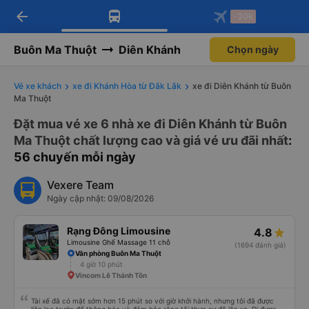
arrow_back
Tải app Vexere ngay!
Tải app Vexere
-30k
Mở app
Mở app
Nhận ưu đãi thành viên độc
-30k/ghế khi đặt vé máy bay qua
quyền
app
Buôn Ma Thuột
Diên Khánh
Chọn ngày
Vé xe khách
xe đi Khánh Hòa từ Đắk Lắk
xe đi Diên Khánh từ Buôn
Ma Thuột
Đặt mua vé xe 6 nhà xe đi Diên Khánh từ Buôn
Ma Thuột chất lượng cao và giá vé ưu đãi nhất
:
56 chuyến mỗi ngày
Vexere Team
Ngày cập nhật: 09/08/2026
Rạng Đông Limousine
4.8
Limousine Ghế Massage 11 chỗ
(1694 đánh giá)
Văn phòng Buôn Ma Thuột
4 giờ 10 phút
Vincom Lê Thánh Tôn
Tài xế đã có mặt sớm hơn 15 phút so với giờ khởi hành, nhưng tôi đã được