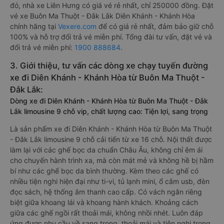
đó, nhà xe Liên Hưng có giá vé rẻ nhất, chỉ 250000 đồng. Đặt
vé xe Buôn Ma Thuột - Đắk Lắk Diên Khánh - Khánh Hòa
chính hãng tại
Vexere.com
để có giá rẻ nhất, đảm bảo giữ chỗ
100% và hỗ trợ đổi trả vé miễn phí. Tổng đài tư vấn, đặt vé và
đổi trả vé miễn phí:
1900 888684
.
3. Giới thiệu, tư vấn các dòng xe chạy tuyến đường
xe đi Diên Khánh - Khánh Hòa từ Buôn Ma Thuột -
Đắk Lắk:
Dòng xe đi Diên Khánh - Khánh Hòa từ Buôn Ma Thuột - Đắk
Lắk limousine 9 chỗ vip, chất lượng cao: Tiện lợi, sang trọng
Là sản phẩm xe đi Diên Khánh - Khánh Hòa từ Buôn Ma Thuột
- Đắk Lắk limousine 9 chỗ cải tiến từ xe 16 chỗ. Nội thất được
làm lại với các ghế bọc da chuẩn Châu Âu, không chỉ êm ái
cho chuyến hành trình xa, mà còn mát mẻ và không hề bị hầm
bí như các ghế bọc da bình thường. Kèm theo các ghế có
nhiều tiện nghi hiện đại như ti-vi, tủ lạnh mini, ổ cắm usb, đèn
đọc sách, hệ thống âm thanh cao cấp. Có vách ngăn riêng
biệt giữa khoang lái và khoang hành khách. Khoảng cách
giữa các ghế ngồi rất thoải mái, không nhồi nhét. Luôn đáp
ứng được nhu cầu về sang trọng, thoải mái và tiện nghi trong