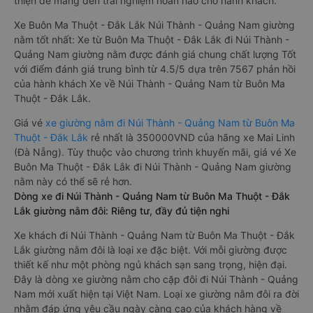
vụ cho nhu cầu di chuyển của hành khách. Bên cạnh đó, các
hãng xe khách Buôn Ma Thuột - Đắk Lắk Núi Thành - Quảng
Nam luôn chú trọng đến chất lượng dịch vụ, không ngừng cải
thiện để mang đến trải nghiệm hoàn hảo cho hành khách.
Xe Buôn Ma Thuột - Đắk Lắk Núi Thành - Quảng Nam giường
nằm tốt nhất: Xe từ Buôn Ma Thuột - Đắk Lắk đi Núi Thành -
Quảng Nam giường nằm được đánh giá chung chất lượng Tốt
với điểm đánh giá trung bình từ 4.5/5 dựa trên 7567 phản hồi
của hành khách Xe về Núi Thành - Quảng Nam từ Buôn Ma
Thuột - Đắk Lắk.
Giá vé
xe giường nằm đi Núi Thành - Quảng Nam từ Buôn Ma
Thuột - Đắk Lắk
rẻ nhất là 350000VND của hãng xe Mai Linh
(Đà Nẵng). Tùy thuộc vào chương trình khuyến mãi, giá vé Xe
Buôn Ma Thuột - Đắk Lắk đi Núi Thành - Quảng Nam giường
nằm này có thể sẽ rẻ hơn.
Dòng xe đi Núi Thành - Quảng Nam từ Buôn Ma Thuột - Đắk
Lắk giường nằm đôi: Riêng tư, đầy đủ tiện nghi
Xe khách đi Núi Thành - Quảng Nam từ Buôn Ma Thuột - Đắk
Lắk giường nằm đôi là loại xe đặc biệt. Với mỗi giường được