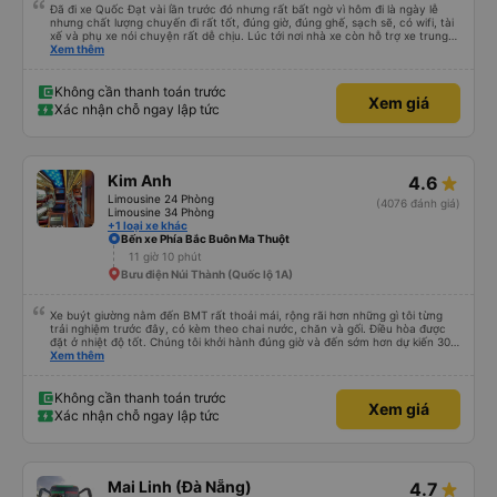
Bến xe phía nam Buôn Ma Thuột
12 giờ
Bến xe Trung tâm Đà Nẵng
Đã đi xe Quốc Đạt vài lần trước đó nhưng rất bất ngờ vì hôm đi là ngày lễ
nhưng chất lượng chuyến đi rất tốt, đúng giờ, đúng ghế, sạch sẽ, có wifi, tài
xế và phụ xe nói chuyện rất dễ chịu. Lúc tới nơi nhà xe còn hỗ trợ xe trung
chuyển tới tận nhà. 10đ cho nhà xe, hy vọng nhà xe duy trì được chất lượng
Xem thêm
này. Cảm ơn
Không cần thanh toán trước
Xem giá
Xác nhận chỗ ngay lập tức
Kim Anh
4.6
Limousine 24 Phòng
(4076 đánh giá)
Limousine 34 Phòng
+1 loại xe khác
Bến xe Phía Bắc Buôn Ma Thuột
11 giờ 10 phút
Bưu điện Núi Thành (Quốc lộ 1A)
Xe buýt giường nằm đến BMT rất thoải mái, rộng rãi hơn những gì tôi từng
trải nghiệm trước đây, có kèm theo chai nước, chăn và gối. Điều hòa được
đặt ở nhiệt độ tốt. Chúng tôi khởi hành đúng giờ và đến sớm hơn dự kiến 30
phút. Tài xế rất tuyệt so với những tài xế khác ở Việt Nam! Không quá nhiều
Xem thêm
tiếng còi xe, không có nhạc lớn hoặc tiếng ồn khác và cảm giác lái xe an
toàn nên rất dễ ngủ. Tôi rất vui vì đã đặt qua Vexere và có vị trí xe buýt trên
GPS và biển số xe vì tôi phải tìm kiếm xung quanh bến xe để tìm thấy nó, đây
Không cần thanh toán trước
Xem giá
là vấn đề của bến xe Đà Lạt (không phải tất cả các xe buýt đều có bảng
Xác nhận chỗ ngay lập tức