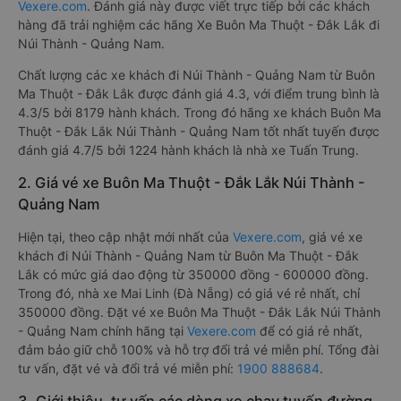
nhất được phân loại chất lượng dựa trên đánh giá từ 1 đến 5
(1: tệ nhất, 5: tốt nhất) của khách hàng với các tiêu chí như:
Chất lượng xe, Đúng giờ, Chất lượng phục vụ trên
Vexere.com
. Đánh giá này được viết trực tiếp bởi các khách
hàng đã trải nghiệm các hãng Xe Buôn Ma Thuột - Đắk Lắk đi
Núi Thành - Quảng Nam.
Chất lượng các xe khách đi Núi Thành - Quảng Nam từ Buôn
Ma Thuột - Đắk Lắk được đánh giá 4.3, với điểm trung bình là
4.3/5 bởi 8179 hành khách. Trong đó hãng xe khách Buôn Ma
Thuột - Đắk Lắk Núi Thành - Quảng Nam tốt nhất tuyến được
đánh giá 4.7/5 bởi 1224 hành khách là nhà xe Tuấn Trung.
2. Giá vé xe Buôn Ma Thuột - Đắk Lắk Núi Thành -
Quảng Nam
Hiện tại, theo cập nhật mới nhất của
Vexere.com
, giá vé xe
khách đi Núi Thành - Quảng Nam từ Buôn Ma Thuột - Đắk
Lắk có mức giá dao động từ 350000 đồng - 600000 đồng.
Trong đó, nhà xe Mai Linh (Đà Nẵng) có giá vé rẻ nhất, chỉ
350000 đồng. Đặt vé xe Buôn Ma Thuột - Đắk Lắk Núi Thành
- Quảng Nam chính hãng tại
Vexere.com
để có giá rẻ nhất,