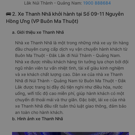
Xem địa chỉ văn phòng nhà xe Tuấn Trung:
https://vexere.com/vi-VN/xe-tuan-trung
Số điện thoại đặt mua vé xe Buôn Ma Thuột - Đắk
Lắk Núi Thành - Quảng Nam:
1900 888684
🚌 2. Xe Thanh Nhã khởi hành tại Số 09-11 Nguyễn
Hồng Ưng (VP Buôn Ma Thuột)
a. Giới thiệu xe Thanh Nhã
Nhà xe Thanh Nhã là một trong những nhà xe uy tín hàng
đầu chuyên cung cấp dịch vụ vận chuyển hành khách từ
Buôn Ma Thuột - Đắk Lắk đi Núi Thành - Quảng Nam.
Nhà xe được nhiều khách hàng tin tưởng lựa chọn bởi đội
ngũ nhân viên tư vấn nhiệt tình, tài xế giàu kinh nghiệm
và xe khách chất lượng cao. Dàn xe của nhà xe Thanh
Nhã đi Núi Thành - Quảng Nam từ Buôn Ma Thuột - Đắk
Lắk được trang bị đầy đủ tiện nghi như điều hòa, nước
uống, wifi tốc độ cao miễn phí, giúp hành khách có một
chuyến đi thoải mái và thư giãn. Đặc biệt, lái xe của nhà
xe Thanh Nhã đều rất tuân thủ luật giao thông, đảm bảo
an toàn cho hành khách.