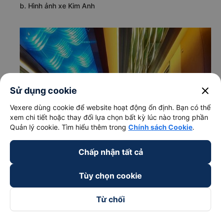
được trang bị đầy đủ tiện nghi hiện đại như điều hòa,
nước uống, wifi tốc độ cao miễn phí,.... Giúp hành trình di
chuyển của bạn trở nên thoải mái và thú vị hơn.
b. Hình ảnh xe Kim Anh
close
Sử dụng cookie
Vexere dùng cookie để website hoạt động ổn định. Bạn có thể
xem chi tiết hoặc thay đổi lựa chọn bất kỳ lúc nào trong phần
Quản lý cookie. Tìm hiểu thêm trong
Chính sách Cookie
.
Chấp nhận tất cả
Tùy chọn cookie
Từ chối