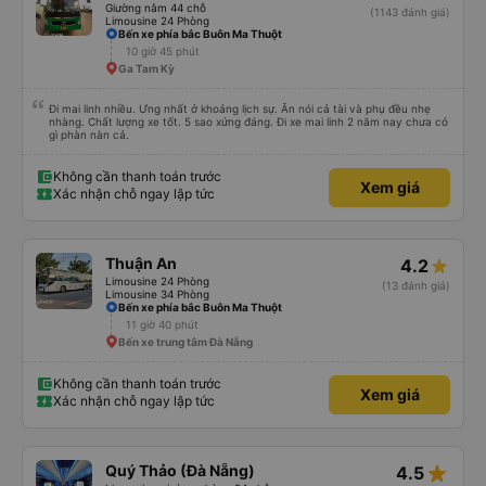
thông tin), chứ không phải của công ty.
Mai Linh (Đà Nẵng)
4.7
Giường nằm 44 chỗ
(1143 đánh giá)
Limousine 24 Phòng
Bến xe phía bắc Buôn Ma Thuột
10 giờ 45 phút
Ga Tam Kỳ
Đi mai linh nhiều. Ưng nhất ở khoảng lịch sự. Ăn nói cả tài và phụ đều nhẹ
nhàng. Chất lượng xe tốt. 5 sao xứng đáng. Đi xe mai linh 2 năm nay chưa có
gì phàn nàn cả.
Không cần thanh toán trước
Xem giá
Xác nhận chỗ ngay lập tức
Thuận An
4.2
Limousine 24 Phòng
(13 đánh giá)
Limousine 34 Phòng
Bến xe phía bắc Buôn Ma Thuột
11 giờ 40 phút
Bến xe trung tâm Đà Nẵng
Không cần thanh toán trước
Xem giá
Xác nhận chỗ ngay lập tức