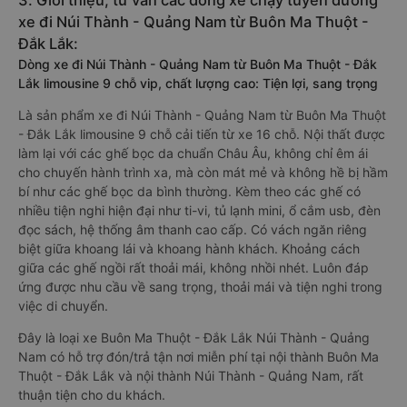
đảm bảo giữ chỗ 100% và hỗ trợ đổi trả vé miễn phí. Tổng đài
tư vấn, đặt vé và đổi trả vé miễn phí:
1900 888684
.
3. Giới thiệu, tư vấn các dòng xe chạy tuyến đường
xe đi Núi Thành - Quảng Nam từ Buôn Ma Thuột -
Đắk Lắk:
Dòng xe đi Núi Thành - Quảng Nam từ Buôn Ma Thuột - Đắk
Lắk limousine 9 chỗ vip, chất lượng cao: Tiện lợi, sang trọng
Là sản phẩm xe đi Núi Thành - Quảng Nam từ Buôn Ma Thuột
- Đắk Lắk limousine 9 chỗ cải tiến từ xe 16 chỗ. Nội thất được
làm lại với các ghế bọc da chuẩn Châu Âu, không chỉ êm ái
cho chuyến hành trình xa, mà còn mát mẻ và không hề bị hầm
bí như các ghế bọc da bình thường. Kèm theo các ghế có
nhiều tiện nghi hiện đại như ti-vi, tủ lạnh mini, ổ cắm usb, đèn
đọc sách, hệ thống âm thanh cao cấp. Có vách ngăn riêng
biệt giữa khoang lái và khoang hành khách. Khoảng cách
giữa các ghế ngồi rất thoải mái, không nhồi nhét. Luôn đáp
ứng được nhu cầu về sang trọng, thoải mái và tiện nghi trong
việc di chuyển.
Đây là loại xe Buôn Ma Thuột - Đắk Lắk Núi Thành - Quảng