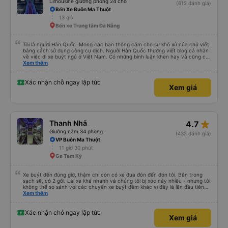
star_rate
Quý Thảo (Đà Nẵng)
4.5
Limousine giường phòng 24 chỗ
(612 đánh giá)
Bến Xe Buôn Ma Thuột
13 giờ
Bến xe Trung tâm Đà Nẵng
Tôi là người Hàn Quốc. Mong các bạn thông cảm cho sự khó xử của chữ viết
bằng cách sử dụng công cụ dịch. Người Hàn Quốc thường viết blog cá nhân
về việc đi xe buýt ngủ ở Việt Nam. Có những bình luận khen hay và cũng có
những bình luận khen vất vả nên tôi đã rất lo lắng. Đó là một sự lo lắng vô
Xem thêm
ích. Rất thoải mái và thoải mái. Bên trong xe buýt sạch sẽ, tài xế rất thân
thiện. Gối và chăn nệm cũng sạch và thơm nữa. Mình đề cử bài này. 제 리뷰
를 보시게 되는 한국분들께 정보를 드리자면 저는 다낭에서 꾸이년가는 버스를 탔습
Xác nhận chỗ ngay lập tức
Xem giá
니다. 같은 회사라도 버스마다 퀄리티가 다른지는 모르겠는데, 제가 탄 버스는 쾌적
하고 좋았어요. 자리 넓찍하고 베개 이불 깨끗합니다. 뭐 경적소리야 베트남에서는
익숙해져야 하는 문화일거같구요. 기사님 친절하시구요, 버스 안에서 담배 안피시구
요. 다른 승객들도 버스안에서 담배피는 사람 없어요 휴게소에 들렀다 갈때도 저 있
는지 없는지 체크해보고 출발하시네요. 다만 키173 기준 다리를 쭉 펴지는 못해요.
뭐 전 새우자세가 편해서 불만은 없었습니다 : )
star_rate
Thanh Nhã
4.7
Giường nằm 34 phòng
(432 đánh giá)
VP Buôn Ma Thuột
11 giờ 30 phút
Ga Tam Kỳ
Xe buýt đến đúng giờ, thậm chí còn có xe đưa đón đến đón tôi. Bên trong
sạch sẽ, có 2 gối. Lái xe khá nhanh và chúng tôi bị xóc nảy nhiều - nhưng tôi
không thể so sánh với các chuyến xe buýt đêm khác vì đây là lần đầu tiên