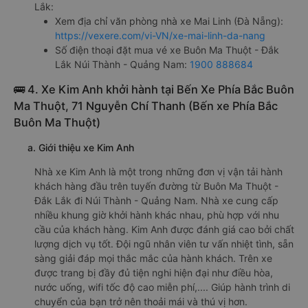
Thuột - Đắk Lắk đi Núi Thành - Quảng Nam Mai Linh (Đà
Nẵng)
Văn phòng xe Mai Linh (Đà Nẵng) ở Buôn Ma Thuột - Đắk
Lắk:
Xem địa chỉ văn phòng nhà xe Mai Linh (Đà Nẵng):
https://vexere.com/vi-VN/xe-mai-linh-da-nang
Số điện thoại đặt mua vé xe Buôn Ma Thuột - Đắk
Lắk Núi Thành - Quảng Nam:
1900 888684
🚌 4. Xe Kim Anh khởi hành tại Bến Xe Phía Bắc Buôn
Ma Thuột, 71 Nguyễn Chí Thanh (Bến xe Phía Bắc
Buôn Ma Thuột)
a. Giới thiệu xe Kim Anh
Nhà xe Kim Anh là một trong những đơn vị vận tải hành
khách hàng đầu trên tuyến đường từ Buôn Ma Thuột -
Đắk Lắk đi Núi Thành - Quảng Nam. Nhà xe cung cấp
nhiều khung giờ khởi hành khác nhau, phù hợp với nhu
cầu của khách hàng. Kim Anh được đánh giá cao bởi chất
lượng dịch vụ tốt. Đội ngũ nhân viên tư vấn nhiệt tình, sẵn
sàng giải đáp mọi thắc mắc của hành khách. Trên xe