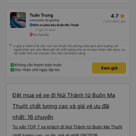
tôi đi. Nhìn chung, tôi hài lòng.
Xem thêm
Xác nhận chỗ ngay lập tức
Xem giá
star_rate
Tuấn Trung
4.7
Limousine 34 giường
(1223 đánh giá)
Bến xe phía bắc Buôn Ma Thuột
11 giờ 25 phút
Ga Tam Kỳ
e góp ý thêm tí là vẫn còn hút thuốc khi phòng máy lạnh ảnh hưởng với
người khác em vẫn đánh giá về chất lượng nhà xe và bạn nhân viên phục vụ
rất nhiệt tình nói chuyện nhỏ nhẹ với khách hàng
Không cần thanh toán trước
Xem giá
Xác nhận chỗ ngay lập tức
Đặt mua vé xe đi Núi Thành từ Buôn Ma
Thuột chất lượng cao và giá vé ưu đãi