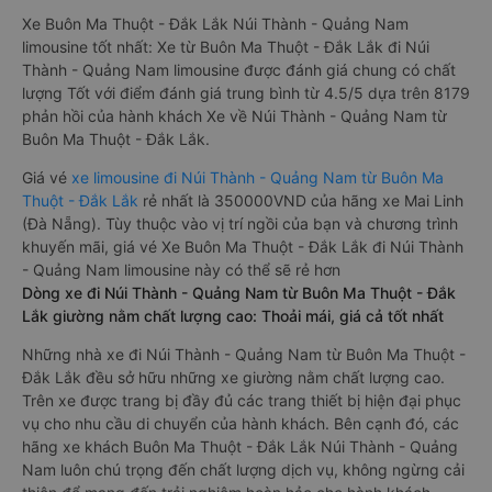
Nam có hỗ trợ đón/trả tận nơi miễn phí tại nội thành Buôn Ma
Thuột - Đắk Lắk và nội thành Núi Thành - Quảng Nam, rất
thuận tiện cho du khách.
Xe Buôn Ma Thuột - Đắk Lắk Núi Thành - Quảng Nam
limousine tốt nhất: Xe từ Buôn Ma Thuột - Đắk Lắk đi Núi
Thành - Quảng Nam limousine được đánh giá chung có chất
lượng Tốt với điểm đánh giá trung bình từ 4.5/5 dựa trên 8179
phản hồi của hành khách Xe về Núi Thành - Quảng Nam từ
Buôn Ma Thuột - Đắk Lắk.
Giá vé
xe limousine đi Núi Thành - Quảng Nam từ Buôn Ma
Thuột - Đắk Lắk
rẻ nhất là 350000VND của hãng xe Mai Linh
(Đà Nẵng). Tùy thuộc vào vị trí ngồi của bạn và chương trình
khuyến mãi, giá vé Xe Buôn Ma Thuột - Đắk Lắk đi Núi Thành
- Quảng Nam limousine này có thể sẽ rẻ hơn
Dòng xe đi Núi Thành - Quảng Nam từ Buôn Ma Thuột - Đắk
Lắk giường nằm chất lượng cao: Thoải mái, giá cả tốt nhất
Những nhà xe đi Núi Thành - Quảng Nam từ Buôn Ma Thuột -
Đắk Lắk đều sở hữu những xe giường nằm chất lượng cao.
Trên xe được trang bị đầy đủ các trang thiết bị hiện đại phục