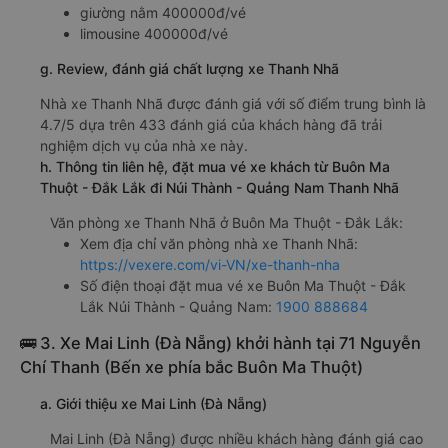
f. Giá vé giá xe khách đi Núi Thành - Quảng Nam từ Buôn
Ma Thuột - Đắk Lắk Thanh Nhã
giường nằm 400000đ/vé
limousine 400000đ/vé
g. Review, đánh giá chất lượng xe Thanh Nhã
Nhà xe Thanh Nhã được đánh giá với số điểm trung bình là
4.7/5 dựa trên 433 đánh giá của khách hàng đã trải
nghiệm dịch vụ của nhà xe này.
h. Thông tin liên hệ, đặt mua vé xe khách từ Buôn Ma
Thuột - Đắk Lắk đi Núi Thành - Quảng Nam Thanh Nhã
Văn phòng xe Thanh Nhã ở Buôn Ma Thuột - Đắk Lắk:
Xem địa chỉ văn phòng nhà xe Thanh Nhã:
https://vexere.com/vi-VN/xe-thanh-nha
Số điện thoại đặt mua vé xe Buôn Ma Thuột - Đắk
Lắk Núi Thành - Quảng Nam:
1900 888684
🚌 3. Xe Mai Linh (Đà Nẵng) khởi hành tại 71 Nguyễn
Chí Thanh (Bến xe phía bắc Buôn Ma Thuột)