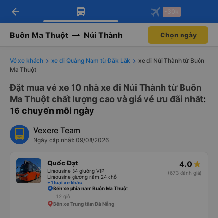
Tải app Vexere ngay!
Mở app
Nhận ưu đãi thành viên độc
quyền
arrow_back
Tải app Vexere
-30k
Mở app
-30k/ghế khi đặt vé máy bay qua
app
Buôn Ma Thuột
Núi Thành
Chọn ngày
Vé xe khách
xe đi Quảng Nam từ Đắk Lắk
xe đi Núi Thành từ Buôn
Ma Thuột
Đặt mua vé xe 10 nhà xe đi Núi Thành từ Buôn
Ma Thuột chất lượng cao và giá vé ưu đãi nhất
:
16 chuyến mỗi ngày
Vexere Team
Ngày cập nhật: 09/08/2026
Quốc Đạt
4.0
Limousine 34 giường VIP
(673 đánh giá)
Limousine giường nằm 24 chỗ
+1 loại xe khác