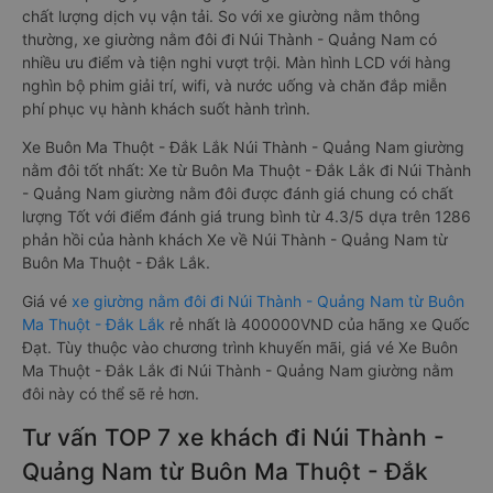
thiết kế như một phòng ngủ khách sạn sang trọng, hiện đại.
Đây là dòng xe giường nằm cho cặp đôi đi Núi Thành - Quảng
Nam mới xuất hiện tại Việt Nam. Loại xe giường nằm đôi ra đời
nhằm đáp ứng yêu cầu ngày càng cao của khách hàng về
chất lượng dịch vụ vận tải. So với xe giường nằm thông
thường, xe giường nằm đôi đi Núi Thành - Quảng Nam có
nhiều ưu điểm và tiện nghi vượt trội. Màn hình LCD với hàng
nghìn bộ phim giải trí, wifi, và nước uống và chăn đắp miễn
phí phục vụ hành khách suốt hành trình.
Xe Buôn Ma Thuột - Đắk Lắk Núi Thành - Quảng Nam giường
nằm đôi tốt nhất: Xe từ Buôn Ma Thuột - Đắk Lắk đi Núi Thành
- Quảng Nam giường nằm đôi được đánh giá chung có chất
lượng Tốt với điểm đánh giá trung bình từ 4.3/5 dựa trên 1286
phản hồi của hành khách Xe về Núi Thành - Quảng Nam từ
Buôn Ma Thuột - Đắk Lắk.
Giá vé
xe giường nằm đôi đi Núi Thành - Quảng Nam từ Buôn
Ma Thuột - Đắk Lắk
rẻ nhất là 400000VND của hãng xe Quốc
Đạt. Tùy thuộc vào chương trình khuyến mãi, giá vé Xe Buôn
Ma Thuột - Đắk Lắk đi Núi Thành - Quảng Nam giường nằm
đôi này có thể sẽ rẻ hơn.