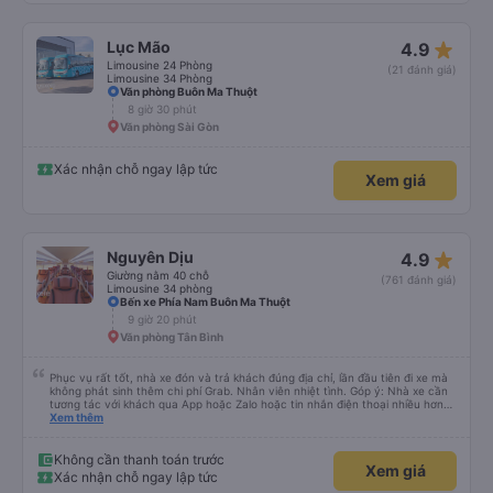
star_rate
Lục Mão
4.9
Limousine 24 Phòng
(21 đánh giá)
Limousine 34 Phòng
Văn phòng Buôn Ma Thuột
8 giờ 30 phút
Văn phòng Sài Gòn
Xác nhận chỗ ngay lập tức
Xem giá
star_rate
Nguyên Dịu
4.9
Giường nằm 40 chỗ
(761 đánh giá)
Limousine 34 phòng
Bến xe Phía Nam Buôn Ma Thuột
9 giờ 20 phút
Văn phòng Tân Bình
Phục vụ rất tốt, nhà xe đón và trả khách đúng địa chỉ, lần đầu tiên đi xe mà
không phát sinh thêm chi phí Grab. Nhân viên nhiệt tình. Góp ý: Nhà xe cần
tương tác với khách qua App hoặc Zalo hoặc tin nhắn điện thoại nhiều hơn
nữa để hành khách yên tâm đặc biệt là khách đặt vé qua App. Chân thành
Xem thêm
cảm ơn, lần sau đặt vé lại
Không cần thanh toán trước
Xem giá
Xác nhận chỗ ngay lập tức