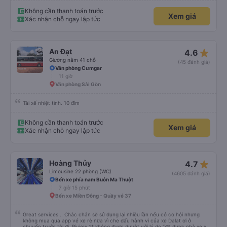
Không cần thanh toán trước
Xem giá
Xác nhận chỗ ngay lập tức
star_rate
An Đạt
4.6
Giường nằm 41 chỗ
(45 đánh giá)
Văn phòng Cưmgar
11 giờ
Văn phòng Sài Gòn
Tài xế nhiệt tình. 10 đỉm
Không cần thanh toán trước
Xem giá
Xác nhận chỗ ngay lập tức
star_rate
Hoàng Thủy
4.7
Limousine 22 phòng (WC)
(4605 đánh giá)
Bến xe phía nam Buôn Ma Thuột
7 giờ 15 phút
Bến xe Miền Đông - Quầy vé 37
Great services .. Chắc chắn sẽ sử dụng lại nhiều lần nếu có cơ hội nhưng
không mua qua app vé xe rẻ nữa vì che dấu hành vi của xe Dalat ơi ở
chuyến trước tôi đi. Riview 1* không được duyệt với lý do “đã được nhà xe xử