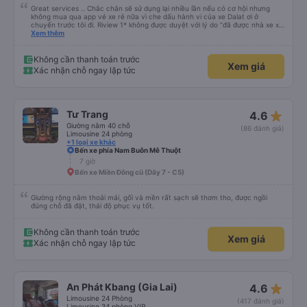
Great services .. Chắc chắn sẽ sử dụng lại nhiều lần nếu có cơ hội nhưng
không mua qua app vé xe rẻ nữa vì che dấu hành vi của xe Dalat ơi ở
chuyến trước tôi đi. Riview 1* không được duyệt với lý do “đã được nhà xe xử
lý với khách hàng” trong khi tôi là khách hàng và trải nghiệm của tôi lại nói là
Xem thêm
đã được xử lý. Ai xử lý ?? Tôi không biết nên vẫn mua vé thêm lần này nữa.
Sau lần này cả Cty tôi sẽ xóa app vé xe rẻ Vĩnh viễn vì xử lý tào lao này.
Chúng tôi cũng sẽ viết bài trên các nền tảng về trải nghiệm của tôi cả về
Không cần thanh toán trước
Xem giá
Dalat lẫn vé xe rẻ. Xin cảm ơn.
Xác nhận chỗ ngay lập tức
star_rate
Tư Trang
4.6
Giường nằm 40 chỗ
(86 đánh giá)
Limousine 24 phòng
+1 loại xe khác
Bến xe phía Nam Buôn Mê Thuột
7 giờ
Bến xe Miền Đông cũ (Dãy 7 - C5)
Giường rộng nằm thoải mái, gối và mền rất sạch sẽ thơm tho, được ngồi
đúng chỗ đã đặt, thái độ phục vụ tốt.
Không cần thanh toán trước
Xem giá
Xác nhận chỗ ngay lập tức
star_rate
An Phát Kbang (Gia Lai)
4.6
Limousine 24 Phòng
(417 đánh giá)
Limousine 34 phòng VIP