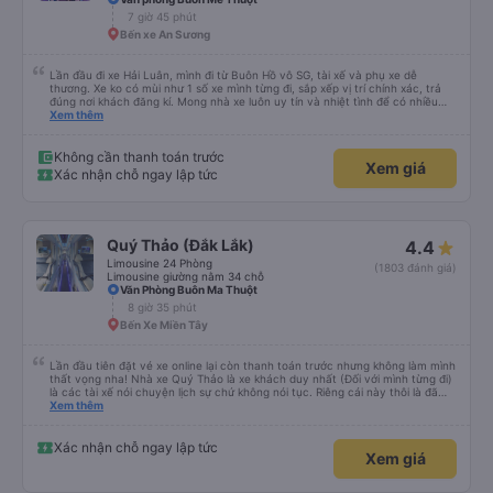
7 giờ 45 phút
Bến xe An Sương
Lần đầu đi xe Hải Luân, mình đi từ Buôn Hồ vô SG, tài xế và phụ xe dễ
thương. Xe ko có mùi như 1 số xe mình từng đi, sắp xếp vị trí chính xác, trả
đúng nơi khách đăng kí. Mong nhà xe luôn uy tín và nhiệt tình để có nhiều
khách hàng hơn nữa
Xem thêm
Không cần thanh toán trước
Xem giá
Xác nhận chỗ ngay lập tức
Quý Thảo (Đắk Lắk)
4.4
Limousine 24 Phòng
(1803 đánh giá)
Limousine giường nằm 34 chỗ
Văn Phòng Buôn Ma Thuột
8 giờ 35 phút
Bến Xe Miền Tây
Lần đầu tiên đặt vé xe online lại còn thanh toán trước nhưng không làm mình
thất vọng nha! Nhà xe Quý Thảo là xe khách duy nhất (Đối với mình từng đi)
là các tài xế nói chuyện lịch sự chứ không nói tục. Riêng cái này thôi là đã
đánh giá 5 sao rồi. Chú tài xế còn uống pepsi rất dễ thương chứ không có
Xem thêm
hút thuốc phè phè như các xe khác. Đón trả đúng điểm. Được nằm đúng
giường đã đặt. Nói chung 10 điểm.
Xác nhận chỗ ngay lập tức
Xem giá