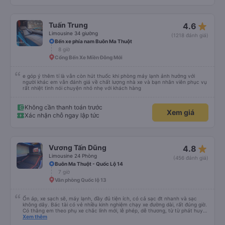
star_rate
Tuấn Trung
4.6
Limousine 34 giường
(1218 đánh giá)
Bến xe phía nam Buôn Ma Thuột
8 giờ
Cổng Bến Xe Miền Đông Mới
e góp ý thêm tí là vẫn còn hút thuốc khi phòng máy lạnh ảnh hưởng với
người khác em vẫn đánh giá về chất lượng nhà xe và bạn nhân viên phục vụ
rất nhiệt tình nói chuyện nhỏ nhẹ với khách hàng
Không cần thanh toán trước
Xem giá
Xác nhận chỗ ngay lập tức
star_rate
Vương Tấn Dũng
4.8
Limousine 24 Phòng
(456 đánh giá)
Buôn Ma Thuột - Quốc Lộ 14
7 giờ
Văn phòng Quốc lộ 13
Ổn áp, xe sạch sẽ, máy lạnh, đầy đủ tiện ích, có cả sạc đt nhanh và sạc
không dây. Bác tài có vẻ nhiều kinh nghiệm chạy xe đường dài, rất đúng giờ.
Có thằng em theo phụ xe chắc lính mới, lễ phép, dễ thương, từ từ phát huy
nhé em trai. 😊
Xem thêm