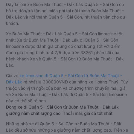
Đây là loại xe Buôn Ma Thuột - Đắk Lắk Quận 5 - Sài Gòn có
hỗ trợ đón/trả tận nơi miễn phí tại nội thành Buôn Ma Thuột -
Đắk Lắk và nội thành Quận 5 - Sài Gòn, rất thuận tiện cho du
khách.
Xe Buôn Ma Thuột - Đắk Lắk Quận 5 - Sài Gòn limousine tốt
nhất: Xe từ Buôn Ma Thuột - Đắk Lắk đi Quận 5 - Sài Gòn
limousine được đánh giá chung có chất lượng Tốt với điểm
đánh giá trung bình từ 4.7/5 dựa trên 38261 phản hồi của
hành khách Xe về Quận 5 - Sài Gòn từ Buôn Ma Thuột - Đắk
Lắk.
Giá vé
xe limousine đi Quận 5 - Sài Gòn từ Buôn Ma Thuột -
Đắk Lắk
rẻ nhất là 300000VND của hãng xe Hoàng Thuỷ. Tùy
thuộc vào vị trí ngồi của bạn và chương trình khuyến mãi, giá
vé Xe Buôn Ma Thuột - Đắk Lắk đi Quận 5 - Sài Gòn limousine
này có thể sẽ rẻ hơn
Dòng xe đi Quận 5 - Sài Gòn từ Buôn Ma Thuột - Đắk Lắk
giường nằm chất lượng cao: Thoải mái, giá cả tốt nhất
Những nhà xe đi Quận 5 - Sài Gòn từ Buôn Ma Thuột - Đắk
Lắk đều sở hữu những xe giường nằm chất lượng cao. Trên xe