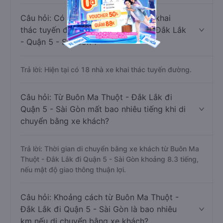
Câu hỏi: Có bao nhiêu nhà xe đang khai
thác tuyến đường Buôn Ma Thuột - Đắk Lắk
- Quận 5 - Sài Gòn ?
Trả lời: Hiện tại có 18 nhà xe khai thác tuyến đường.
Câu hỏi: Từ Buôn Ma Thuột - Đắk Lắk đi
Quận 5 - Sài Gòn mất bao nhiêu tiếng khi di
chuyển bằng xe khách?
Trả lời: Thời gian di chuyển bằng xe khách từ Buôn Ma
Thuột - Đắk Lắk đi Quận 5 - Sài Gòn khoảng 8.3 tiếng,
nếu mật độ giao thông thuận lợi.
Câu hỏi: Khoảng cách từ Buôn Ma Thuột -
Đắk Lắk đi Quận 5 - Sài Gòn là bao nhiêu
km nếu di chuyển bằng xe khách?