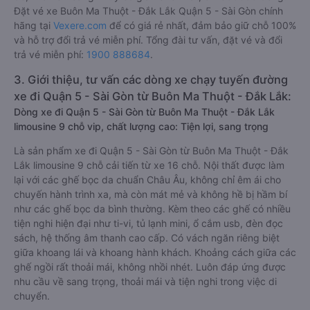
Đặt vé xe Buôn Ma Thuột - Đắk Lắk Quận 5 - Sài Gòn chính
hãng tại
Vexere.com
để có giá rẻ nhất, đảm bảo giữ chỗ 100%
và hỗ trợ đổi trả vé miễn phí. Tổng đài tư vấn, đặt vé và đổi
trả vé miễn phí:
1900 888684
.
3. Giới thiệu, tư vấn các dòng xe chạy tuyến đường
xe đi Quận 5 - Sài Gòn từ Buôn Ma Thuột - Đắk Lắk:
Dòng xe đi Quận 5 - Sài Gòn từ Buôn Ma Thuột - Đắk Lắk
limousine 9 chỗ vip, chất lượng cao: Tiện lợi, sang trọng
Là sản phẩm xe đi Quận 5 - Sài Gòn từ Buôn Ma Thuột - Đắk
Lắk limousine 9 chỗ cải tiến từ xe 16 chỗ. Nội thất được làm
lại với các ghế bọc da chuẩn Châu Âu, không chỉ êm ái cho
chuyến hành trình xa, mà còn mát mẻ và không hề bị hầm bí
như các ghế bọc da bình thường. Kèm theo các ghế có nhiều
tiện nghi hiện đại như ti-vi, tủ lạnh mini, ổ cắm usb, đèn đọc
sách, hệ thống âm thanh cao cấp. Có vách ngăn riêng biệt
giữa khoang lái và khoang hành khách. Khoảng cách giữa các
ghế ngồi rất thoải mái, không nhồi nhét. Luôn đáp ứng được
nhu cầu về sang trọng, thoải mái và tiện nghi trong việc di
chuyển.