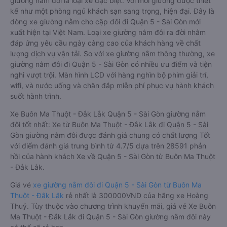
giường nằm đôi là loại xe đặc biệt. Với mỗi giường được thiết
kế như một phòng ngủ khách sạn sang trọng, hiện đại. Đây là
dòng xe giường nằm cho cặp đôi đi Quận 5 - Sài Gòn mới
xuất hiện tại Việt Nam. Loại xe giường nằm đôi ra đời nhằm
đáp ứng yêu cầu ngày càng cao của khách hàng về chất
lượng dịch vụ vận tải. So với xe giường nằm thông thường, xe
giường nằm đôi đi Quận 5 - Sài Gòn có nhiều ưu điểm và tiện
nghi vượt trội. Màn hình LCD với hàng nghìn bộ phim giải trí,
wifi, và nước uống và chăn đắp miễn phí phục vụ hành khách
suốt hành trình.
Xe Buôn Ma Thuột - Đắk Lắk Quận 5 - Sài Gòn giường nằm
đôi tốt nhất: Xe từ Buôn Ma Thuột - Đắk Lắk đi Quận 5 - Sài
Gòn giường nằm đôi được đánh giá chung có chất lượng Tốt
với điểm đánh giá trung bình từ 4.7/5 dựa trên 28591 phản
hồi của hành khách Xe về Quận 5 - Sài Gòn từ Buôn Ma Thuột
- Đắk Lắk.
Giá vé
xe giường nằm đôi đi Quận 5 - Sài Gòn từ Buôn Ma
Thuột - Đắk Lắk
rẻ nhất là 300000VND của hãng xe Hoàng
Thuỷ. Tùy thuộc vào chương trình khuyến mãi, giá vé Xe Buôn
Ma Thuột - Đắk Lắk đi Quận 5 - Sài Gòn giường nằm đôi này