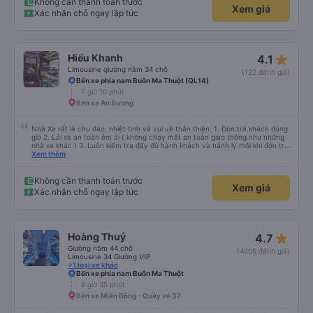
đối với tôi và gia đình. Chúng tôi rất vui và hài lòng từ đầu đến cuối. Rất đáng
Không cần thanh toán trước
Xem giá
giới thiệu! 💛 Về ứng dụng, nó rất dễ sử dụng, thân thiện với người dùng và
Xác nhận chỗ ngay lập tức
tiện lợi khi đặt chuyến đi của chúng tôi. Mọi thứ đều diễn ra suôn sẻ!
star_rate
Hiếu Khanh
4.1
Limousine giường nằm 34 chỗ
(122 đánh giá)
Bến xe phía nam Buôn Ma Thuột (QL14)
7 giờ 10 phút
Bến xe An Sương
Nhà Xe rất là chu đáo, nhiệt tình và vui vẻ thân thiện. 1. Đón trả khách đúng
giờ 2. Lái xe an toàn êm ái ( không chạy mất an toàn giao thông như những
nhà xe khác ) 3. Luôn kiểm tra đẩy đủ hành khách và hành lý mỗi khi đón trả
khách. 4. Đặc biệt ngoài chăn gối và các tiện nghi khác, thì xe Hiếu Khanh
Xem thêm
còn có cả gối ôm 5. Đặc biệt nhất là hành khách còn được tặng kèm 1 lon
nước yến ướp lạnh. Ok Trên cả tuyệt vời, mình sẽ tiếp tục đặt vé nhà xe cho
những chuyến đi tiếp theo. Chúc nhà xe tương lai càng phát triển và đội ngũ
Không cần thanh toán trước
Xem giá
công nhân viên của nhà xe luôn luôn vui vẻ giữ được sức khỏe !
Xác nhận chỗ ngay lập tức
star_rate
Hoàng Thuỷ
4.7
Giường nằm 44 chỗ
(4605 đánh giá)
Limousine 34 Giường VIP
+1 loại xe khác
Bến xe phía nam Buôn Ma Thuột
8 giờ 35 phút
Bến xe Miền Đông - Quầy vé 37