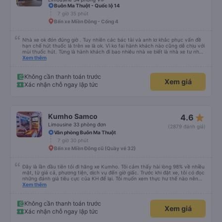
Buôn Ma Thuột - Quốc lộ 14
7 giờ 35 phút
Bến xe Miền Đông - Cổng 4
Nhà xe ok đón đúng giờ . Tuy nhiên các bác tài và anh lơ khắc phục vấn đề
hạn chế hút thuốc lá trên xe là ok. Vì ko fai hành khách nào cũng dễ chịu với
mùi thuốc hút. Từng là hành khách đi bao nhiêu nhà xe biết là nhà xe tư nhân
, nhưng hãy theo cách vận hành của Phương Trang Busline, từ tổng đài cho
Xem thêm
tới nội quy... Vé có mắc 1 chúc cũng chấp nhận đc..
Không cần thanh toán trước
Xem giá
Xác nhận chỗ ngay lập tức
star_rate
Kumho Samco
4.6
Limousine 33 phòng đơn
(2879 đánh giá)
Văn phòng Buôn Ma Thuột
7 giờ 30 phút
Bến xe Miền Đông cũ (Quầy vé 32)
Đây là lần đầu tiên tôi đi hãng xe Kumho. Tôi cảm thấy hài lòng 98% về nhiều
mặt, từ giá cả, phương tiện, dịch vụ đến giờ giấc. Trước khi đặt xe, tôi có đọc
những đánh giá tiêu cực của KH để lại. Tôi muốn xem thực hư thế nào nên
thử 1 lần cho biết. Có thể do tôi may mắn, tôi đã 0 gặp phải những điều tệ
Xem thêm
hại nào. Tuy nhiên, chuyến đi sẽ trọn vẹn hơn, nếu như anh phụ xe nhiệt
tình, có trách nhiệm đừng nói chuyện điện thoại quá nhiều và ầm ỉ suốt 1
quảng đường đầu. Tôi sẽ tiếp tục ủng hộ nhà xe. Hy vọng lần sau sẽ tốt hơn.
Không cần thanh toán trước
Xem giá
Chân thành cám ơn nhà xe.
Xác nhận chỗ ngay lập tức