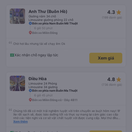
star_rate
Anh Thư (Buôn Hồ)
4.3
Giường nằm 34 chỗ
(199 đánh giá)
Limousine giường phòng 22 chỗ
Bến xe phía Nam Buôn Mê Thuột
6 giờ 50 phút
Bến xe Miền Đông
Chờ hơi lâu nhưng tài xế chạy êm Ok
Xác nhận chỗ ngay lập tức
Xem giá
star_rate
Điều Hòa
4.8
Limousine 24 Phòng
(736 đánh giá)
Limousine 34 giường
Bến xe phía nam Buôn Ma Thuột
6 giờ 45 phút
Bến xe Miền Đông cũ - Dãy 4B11
Chúng tôi đã có một trải nghiệm tuyệt vời trên chuyến xe buýt hôm nay! 💯
Xe rất sạch sẽ, được bảo dưỡng tốt và thực sự mang lại cảm giác cao cấp
nhờ các tiện nghi và cơ sở vật chất tuyệt vời được cung cấp. Mọi thứ đều
thoải mái và ngăn nắp. Nhân viên và tài xế rất tốt bụng, hữu ích và chu đáo,
Xem thêm
giúp chuyến đi của chúng tôi suôn sẻ và không căng thẳng. Sự chuyên
nghiệp của họ thực sự nổi bật. Nhìn chung, đó là trải nghiệm du lịch tốt nhất