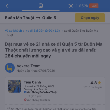
arrow_back
Tải app Vexere ngay!
Tải app Vexere
1.652
k
-30k
Mở app
Mở app
Nhận ưu đãi thành viên độc
-30k/ghế khi đặt vé máy bay qua
quyền
app
Buôn Ma Thuột
Quận 5
Chọn ngày
Vé xe khách
xe đi Sài Gòn từ Đắk Lắk
xe đi Quận 5 từ Buôn Ma
Thuột
Đặt mua vé xe 21 nhà xe đi Quận 5 từ Buôn Ma
Thuột chất lượng cao và giá vé ưu đãi nhất
:
284 chuyến mỗi ngày
Vexere Team
Ngày cập nhật: 07/08/2026
Tiến Oanh
4.8
Limousine 22 Phòng (WC)
(15116 đánh giá)
Giường nằm 34 chỗ
Văn Phòng Buôn Ma Thuột
9 giờ 5 phút
Văn Phòng Tân Bình
SG-BMT 1. An toàn: Tôi rất hài lòng về chất lượng của xe khách của Tiến