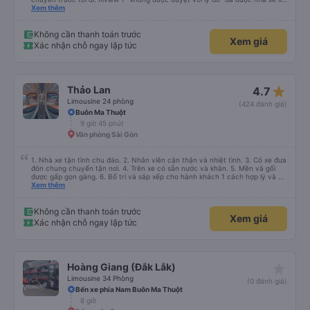
lý với khách hàng” trong khi tôi là khách hàng và trải nghiệm của tôi lại nói là
Xem thêm
đã được xử lý. Ai xử lý ?? Tôi không biết nên vẫn mua vé thêm lần này nữa.
Sau lần này cả Cty tôi sẽ xóa app vé xe rẻ Vĩnh viễn vì xử lý tào lao này.
Chúng tôi cũng sẽ viết bài trên các nền tảng về trải nghiệm của tôi cả về
Không cần thanh toán trước
Xem giá
Dalat lẫn vé xe rẻ. Xin cảm ơn.
Xác nhận chỗ ngay lập tức
star_rate
Thảo Lan
4.7
Limousine 24 phòng
(424 đánh giá)
Buôn Ma Thuột
9 giờ 45 phút
Văn phòng Sài Gòn
1. Nhà xe tận tình chu đáo. 2. Nhân viên cận thận và nhiệt tình. 3. Có xe đưa
đón chung chuyến tận nơi. 4. Trên xe có sẵn nước và khăn. 5. Mền và gối
được gấp gọn gàng. 6. Bố trí và sắp xếp cho hành khách 1 cách hợp lý và có
tâm. 7. Giá cả phải chăng phù hợp với túi tiền của học sinh sinh viên và dân
Xem thêm
lao động.
Không cần thanh toán trước
Xem giá
Xác nhận chỗ ngay lập tức
star_rate
Hoàng Giang (Đắk Lắk)
Limousine 34 Phòng
(0 đánh giá)
Bến xe phía Nam Buôn Ma Thuột
8 giờ