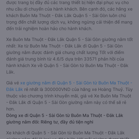
được trang bị đầy đủ các trang thiết bị hiện đại phục vụ cho
nhu cầu di chuyển của hành khách. Bên cạnh đó, các hãng xe
khách Buôn Ma Thuột - Đắk Lắk Quận 5 - Sài Gòn luôn chú
trọng đến chất lượng dịch vụ, không ngừng cải thiện để mang
đến trải nghiệm hoàn hảo cho hành khách.
Xe Buôn Ma Thuột - Đắk Lắk Quận 5 - Sài Gòn giường nằm tốt
nhất: Xe từ Buôn Ma Thuột - Đắk Lắk đi Quận 5 - Sài Gòn
giường nằm được đánh giá chung chất lượng Tốt với điểm
đánh giá trung bình từ 4.6/5 dựa trên 33571 phản hồi của
hành khách Xe về Quận 5 - Sài Gòn từ Buôn Ma Thuột - Đắk
Lắk.
Giá vé
xe giường nằm đi Quận 5 - Sài Gòn từ Buôn Ma Thuột -
Đắk Lắk
rẻ nhất là 300000VND của hãng xe Hoàng Thuỷ. Tùy
thuộc vào chương trình khuyến mãi, giá vé Xe Buôn Ma Thuột
- Đắk Lắk đi Quận 5 - Sài Gòn giường nằm này có thể sẽ rẻ
hơn.
Dòng xe đi Quận 5 - Sài Gòn từ Buôn Ma Thuột - Đắk Lắk
giường nằm đôi: Riêng tư, đầy đủ tiện nghi
Xe khách đi Quận 5 - Sài Gòn từ Buôn Ma Thuột - Đắk Lắk