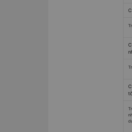
C
T
C
n
T
C
t
T
n
d