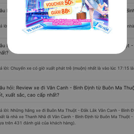
âu hỏi: Nhà xe đi Buôn Ma Thuột - Đắk Lắk Vân Canh - Bìn
rả lời: Chuyến xe có giờ xuất phát sớm nhất vào lúc 17:00 là của nh
âu hỏi: Nhà xe đi Vân Canh - Bình Định từ Buôn Ma Thuột -
hất?
rả lời: Chuyến xe có giờ xuất phát trễ (muộn) nhất là vào lúc 17:15 
âu hỏi: Review xe đi Vân Canh - Bình Định từ Buôn Ma Thu
ốt, xuất sắc, cao cấp nhất?
rả lời: Những hãng xe đi Buôn Ma Thuột - Đắk Lắk Vân Canh - Bình Đị
hất là nhà xe Thanh Nhã đi Vân Canh - Bình Định từ Buôn Ma Thuột - 
ựa trên 431 đánh giá của khách hàng).