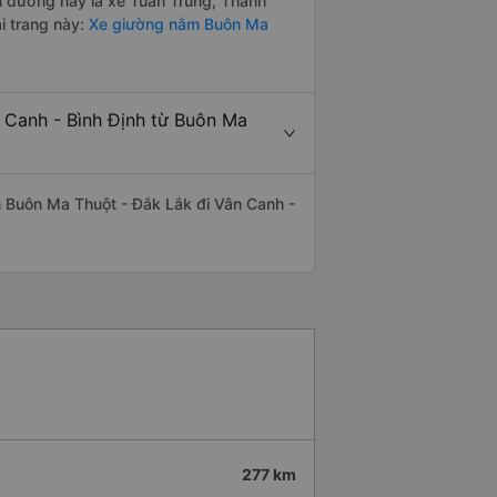
ến đường này là xe Tuấn Trung, Thanh
i trang này:
Xe giường nằm Buôn Ma
n Canh - Bình Định từ Buôn Ma
yến Buôn Ma Thuột - Đắk Lắk đi Vân Canh -
277 km