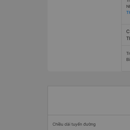
T
N
T
C
T
T
B
Chiều dài tuyến đường