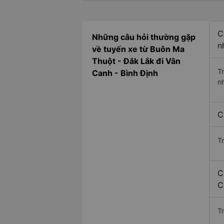
C
Những câu hỏi thường gặp
n
về tuyến xe từ Buôn Ma
Thuột - Đắk Lắk đi Vân
T
Canh - Bình Định
n
C
T
C
C
Tr