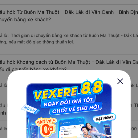
âu hỏi: Từ Buôn Ma Thuột - Đắk Lắk đi Vân Canh - Bình Địn
huyển bằng xe khách?
rả lời: Thời gian di chuyển bằng xe khách từ Buôn Ma Thuột - Đắk L
ếng, nếu mật độ giao thông thuận lợi.
âu hỏi: Khoảng cách từ Buôn Ma Thuột - Đắk Lắk đi Vân Ca
ếu di chuyển bằng xe khách?
rả lời: Đoạn đường đi Vân Canh - Bình Định từ Buôn Ma Thuột - Đắk 
âu hỏi: Mỗi ngày có bao nhiêu chuyến xe khách Buôn Ma T
ình Định ?
rả lời: Trung bình mỗi ngày có khoảng 2 chuyến xe bắt đầu từ 17:00