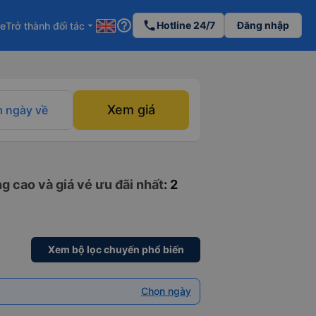
help_outline
phone
Hotline 24/7
Đăng nhập
re
Trở thành đối tác
arrow_drop_down
Xem giá
 ngày về
g cao và giá vé ưu đãi nhất
: 2
Xem bộ lọc chuyến phổ biến
Chọn ngày