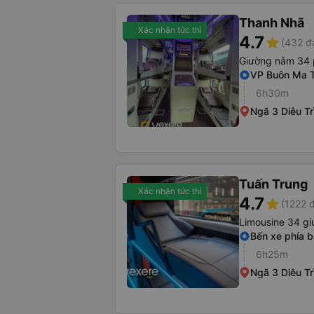
Thanh Nhã
Xác nhận tức thì
4.7
star
(432 đ
Giường nằm 34
VP Buôn Ma 
6h30m
Ngã 3 Diêu Tr
Tuấn Trung
Xác nhận tức thì
4.7
star
(1222 
Limousine 34 g
Bến xe phía 
6h25m
Ngã 3 Diêu Tr