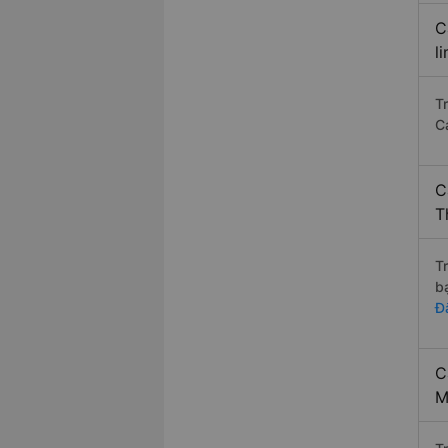
C
l
T
C
C
T
T
b
Đ
C
M