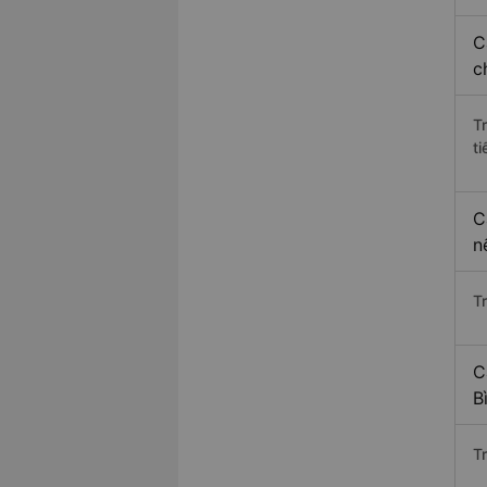
C
c
T
ti
C
n
T
C
B
T