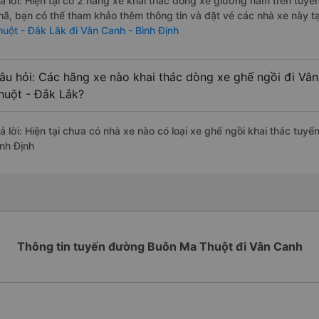
rả lời: Hiện tại có 2 hãng xe khai thác dòng xe giường nằm trên tuy
hã, bạn có thể tham khảo thêm thông tin và đặt vé các nhà xe này tạ
huột - Đắk Lắk đi Vân Canh - Bình Định
âu hỏi: Các hãng xe nào khai thác dòng xe ghế ngồi đi Vâ
huột - Đắk Lắk?
rả lời: Hiện tại chưa có nhà xe nào có loại xe ghế ngồi khai thác tu
ình Định
Thông tin tuyến đường Buôn Ma Thuột đi Vân Canh