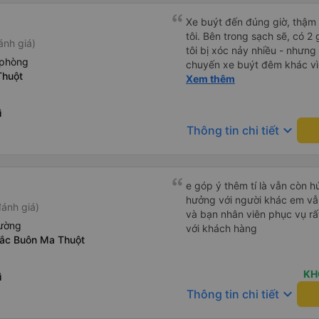
Xe buýt đến đúng giờ, thậm
tôi. Bên trong sạch sẽ, có 2
ánh giá)
tôi bị xóc nảy nhiều - nhưng
 phòng
chuyến xe buýt đêm khác vì đ
Thuột
chung, tôi hài lòng.
Xem thêm
ì
keyboard_arrow_down
Thông tin chi tiết
e góp ý thêm tí là vẫn còn 
hưởng với người khác em vẫn đánh giá về chất lượng nhà xe
đánh giá)
và bạn nhân viên phục vụ rất
iường
với khách hàng
bắc Buôn Ma Thuột
KH
ì
keyboard_arrow_down
Thông tin chi tiết