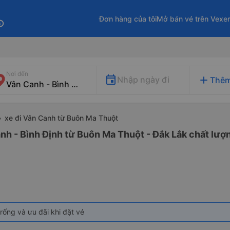
Đơn hàng của tôi
Mở bán vé trên Vexe
fo
Nơi đến
add
Nhập ngày đi
Thêm
xe đi Vân Canh từ Buôn Ma Thuột
nh - Bình Định từ Buôn Ma Thuột - Đắk Lắk chất lượn
rống và ưu đãi khi đặt vé