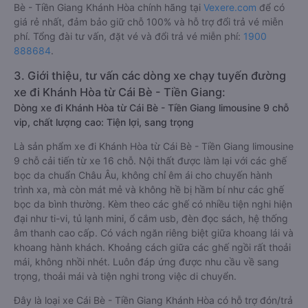
Bè - Tiền Giang Khánh Hòa chính hãng tại
Vexere.com
để có
giá rẻ nhất, đảm bảo giữ chỗ 100% và hỗ trợ đổi trả vé miễn
phí. Tổng đài tư vấn, đặt vé và đổi trả vé miễn phí:
1900
888684
.
3. Giới thiệu, tư vấn các dòng xe chạy tuyến đường
xe đi Khánh Hòa từ Cái Bè - Tiền Giang:
Dòng xe đi Khánh Hòa từ Cái Bè - Tiền Giang limousine 9 chỗ
vip, chất lượng cao: Tiện lợi, sang trọng
Là sản phẩm xe đi Khánh Hòa từ Cái Bè - Tiền Giang limousine
9 chỗ cải tiến từ xe 16 chỗ. Nội thất được làm lại với các ghế
bọc da chuẩn Châu Âu, không chỉ êm ái cho chuyến hành
trình xa, mà còn mát mẻ và không hề bị hầm bí như các ghế
bọc da bình thường. Kèm theo các ghế có nhiều tiện nghi hiện
đại như ti-vi, tủ lạnh mini, ổ cắm usb, đèn đọc sách, hệ thống
âm thanh cao cấp. Có vách ngăn riêng biệt giữa khoang lái và
khoang hành khách. Khoảng cách giữa các ghế ngồi rất thoải
mái, không nhồi nhét. Luôn đáp ứng được nhu cầu về sang
trọng, thoải mái và tiện nghi trong việc di chuyển.
Đây là loại xe Cái Bè - Tiền Giang Khánh Hòa có hỗ trợ đón/trả