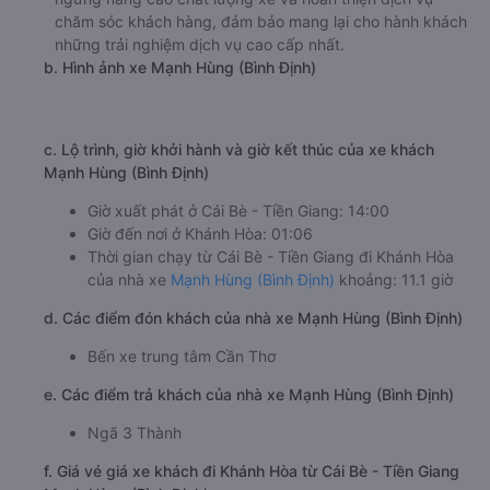
🚌 6. Xe Mạnh Hùng (Bình Định) khởi hành tại Khu Đô
Thị Nam Cần Thơ, Quốc Lộ 1A (Bến xe trung tâm Cần
Thơ)
a. Giới thiệu xe Mạnh Hùng (Bình Định)
Với những du khách thường xuyên du lịch từ Cái Bè - Tiền
Giang đi Khánh Hòa thì chắc hẳn sẽ rất quen thuộc với
hãng xe Mạnh Hùng (Bình Định). Với kinh nghiệm nhiều
năm hoạt động trên khá nhiều tuyến đường nên Mạnh
Hùng (Bình Định) hiểu rất rõ nhu cầu di chuyển của nhiều
hành khách. Cũng chính vì vậy mà nhà xe Mạnh Hùng
(Bình Định) đi Khánh Hòa từ Cái Bè - Tiền Giang đã không
ngừng nâng cao chất lượng xe và hoàn thiện dịch vụ
chăm sóc khách hàng, đảm bảo mang lại cho hành khách
những trải nghiệm dịch vụ cao cấp nhất.
b. Hình ảnh xe Mạnh Hùng (Bình Định)
c. Lộ trình, giờ khởi hành và giờ kết thúc của xe khách