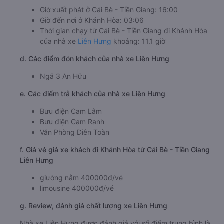
động trên tuyến đường đi Khánh Hòa từ Cái Bè - Tiền
Giang . Với vị thế hiện tại, nhà xe không ngừng cải tiến và
mang đến các dòng xe mới nhằm đáp ứng tốt nhất nhu
cầu của khách hàng. Nhà xe Liên Hưng đi Khánh Hòa từ
Cái Bè - Tiền Giang sử dụng 100% xe hạng sang, đời mới.
Tiện nghi hiện đại đầy đủ với sạc pin, ổ cắm điện, điều
hòa, tivi, ghế ngả,… và miễn phí khăn, ướt nước lọc theo
xe.
b. Hình ảnh xe Liên Hưng
c. Lộ trình, giờ khởi hành và giờ kết thúc của xe khách Liên
Hưng
Giờ xuất phát ở Cái Bè - Tiền Giang: 16:00
Giờ đến nơi ở Khánh Hòa: 03:06
Thời gian chạy từ Cái Bè - Tiền Giang đi Khánh Hòa
của nhà xe
Liên Hưng
khoảng: 11.1 giờ
d. Các điểm đón khách của nhà xe Liên Hưng
Ngã 3 An Hữu