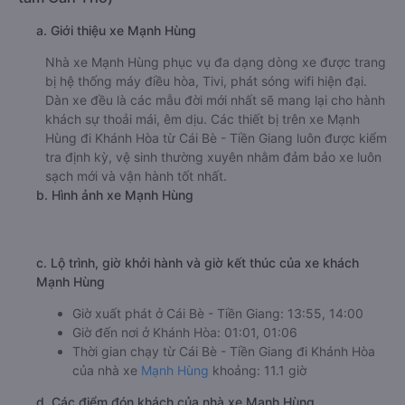
Nhà xe Mai Quyên được đánh giá với số điểm trung bình là
4.0/5 dựa trên 135 đánh giá của khách hàng đã trải
nghiệm dịch vụ của nhà xe này.
h. Thông tin liên hệ, đặt mua vé xe khách từ Cái Bè - Tiền
Giang đi Khánh Hòa Mai Quyên
Văn phòng xe Mai Quyên ở Cái Bè - Tiền Giang:
Xem địa chỉ văn phòng nhà xe Mai Quyên:
https://vexere.com/vi-VN/xe-mai-quyen
Số điện thoại đặt mua vé xe Cái Bè - Tiền Giang
Khánh Hòa:
1900 888684
🚌 5. Xe Mạnh Hùng khởi hành tại 2 (Bến xe trung
tâm Cần Thơ)
a. Giới thiệu xe Mạnh Hùng
Nhà xe Mạnh Hùng phục vụ đa dạng dòng xe được trang
bị hệ thống máy điều hòa, Tivi, phát sóng wifi hiện đại.
Dàn xe đều là các mẫu đời mới nhất sẽ mang lại cho hành
khách sự thoải mái, êm dịu. Các thiết bị trên xe Mạnh
Hùng đi Khánh Hòa từ Cái Bè - Tiền Giang luôn được kiểm