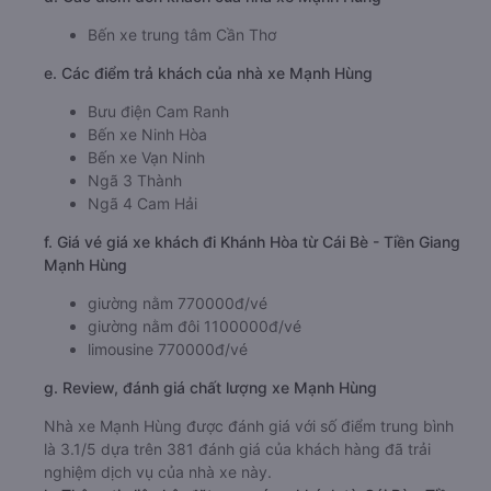
tra định kỳ, vệ sinh thường xuyên nhằm đảm bảo xe luôn
sạch mới và vận hành tốt nhất.
b. Hình ảnh xe Mạnh Hùng
c. Lộ trình, giờ khởi hành và giờ kết thúc của xe khách
Mạnh Hùng
Giờ xuất phát ở Cái Bè - Tiền Giang: 13:55, 14:00
Giờ đến nơi ở Khánh Hòa: 01:01, 01:06
Thời gian chạy từ Cái Bè - Tiền Giang đi Khánh Hòa
của nhà xe
Mạnh Hùng
khoảng: 11.1 giờ
d. Các điểm đón khách của nhà xe Mạnh Hùng
Bến xe trung tâm Cần Thơ
e. Các điểm trả khách của nhà xe Mạnh Hùng
Bưu điện Cam Ranh
Bến xe Ninh Hòa
Bến xe Vạn Ninh