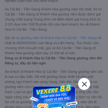
nghiệm hoàn hảo cho hành khách.
Xe Cái Bè - Tiền Giang Khánh Hòa giường nằm tốt nhất: Xe từ
Cái Bè - Tiền Giang đi Khánh Hòa giường nằm được đánh giá
chung chất lượng Trung bình với điểm đánh giá trung bình từ
3.1/5 dựa trên 15678 phản hồi của hành khách Xe về Khánh
Hòa từ Cái Bè - Tiền Giang.
Giá vé
xe giường nằm đi Khánh Hòa từ Cái Bè - Tiền Giang
rẻ
nhất là 400000VND của hãng xe Liên Hưng. Tùy thuộc vào
chương trình khuyến mãi, giá vé Xe Cái Bè - Tiền Giang đi
Khánh Hòa giường nằm này có thể sẽ rẻ hơn.
Dòng xe đi Khánh Hòa từ Cái Bè - Tiền Giang giường nằm đôi:
Riêng tư, đầy đủ tiện nghi
Xe khách đi Khánh Hòa từ Cái Bè - Tiền Giang giường nằm đôi
là loại xe đặc biệt. Với mỗi giường được thiết kế như một
phòng ngủ khách sạn sang trọng, hiện đại. Đây là dòng xe
giường nằm cho cặp đôi đi Khánh Hòa mới xuất hiện tại Việt
Nam. Loại xe giường nằm đôi ra đời nhằm đáp ứng yêu cầu
ngày càng cao của khách hàng về chất lượng dịch vụ vận tải.
So với xe giường nằm thông thường, xe giường nằm đôi đi
Khánh Hòa có nhiều ưu điểm và tiện nghi vượt trội. Màn hình