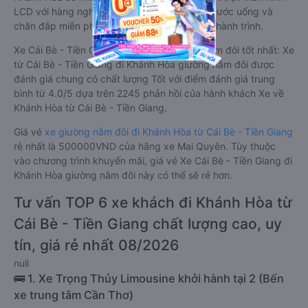
LCD với hàng nghìn bộ phim giải trí, wifi, và nước uống và
chăn đắp miễn phí phục vụ hành khách suốt hành trình.
Xe Cái Bè - Tiền Giang Khánh Hòa giường nằm đôi tốt nhất: Xe
từ Cái Bè - Tiền Giang đi Khánh Hòa giường nằm đôi được
đánh giá chung có chất lượng Tốt với điểm đánh giá trung
bình từ 4.0/5 dựa trên 2245 phản hồi của hành khách Xe về
Khánh Hòa từ Cái Bè - Tiền Giang.
Giá vé
xe giường nằm đôi đi Khánh Hòa từ Cái Bè - Tiền Giang
rẻ nhất là 500000VND của hãng xe Mai Quyên. Tùy thuộc
vào chương trình khuyến mãi, giá vé Xe Cái Bè - Tiền Giang đi
Khánh Hòa giường nằm đôi này có thể sẽ rẻ hơn.
Tư vấn TOP 6 xe khách đi Khánh Hòa từ
Cái Bè - Tiền Giang chất lượng cao, uy
tín, giá rẻ nhất 08/2026
null
🚌 1. Xe Trọng Thủy Limousine khởi hành tại 2 (Bến
xe trung tâm Cần Thơ)