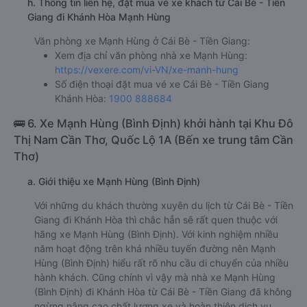
Ngã 3 Thành
Ngã 4 Cam Hải
f. Giá vé giá xe khách đi Khánh Hòa từ Cái Bè - Tiền Giang
Mạnh Hùng
giường nằm 770000đ/vé
giường nằm đôi 1100000đ/vé
limousine 770000đ/vé
g. Review, đánh giá chất lượng xe Mạnh Hùng
Nhà xe Mạnh Hùng được đánh giá với số điểm trung bình
là 3.1/5 dựa trên 381 đánh giá của khách hàng đã trải
nghiệm dịch vụ của nhà xe này.
h. Thông tin liên hệ, đặt mua vé xe khách từ Cái Bè - Tiền
Giang đi Khánh Hòa Mạnh Hùng
Văn phòng xe Mạnh Hùng ở Cái Bè - Tiền Giang:
Xem địa chỉ văn phòng nhà xe Mạnh Hùng:
https://vexere.com/vi-VN/xe-manh-hung
Số điện thoại đặt mua vé xe Cái Bè - Tiền Giang
Khánh Hòa:
1900 888684