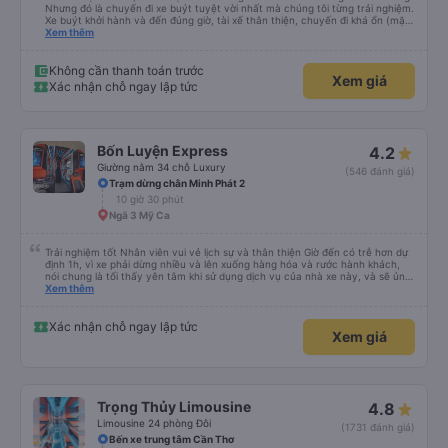
Nhưng đó là chuyến đi xe buýt tuyệt vời nhất mà chúng tôi từng trải nghiệm.
Xe buýt khởi hành và đến đúng giờ, tài xế thân thiện, chuyến đi khá ổn (mặc
dù vẫn hơi xóc, nhưng đó là đặc trưng của Việt Nam ^^), và chỗ ngồi thoải
Xem thêm
mái. Chúng tôi thực sự rất hài lòng.
Không cần thanh toán trước
Xem giá
Xác nhận chỗ ngay lập tức
Bốn Luyện Express
4.2
Giường nằm 34 chỗ Luxury
(546 đánh giá)
Trạm dừng chân Minh Phát 2
10 giờ 30 phút
Ngã 3 Mỹ Ca
Trải nghiệm tốt Nhân viên vui vẻ lịch sự và thân thiện Giờ đến có trễ hơn dự
định 1h, vì xe phải dừng nhiều và lên xuống hàng hóa và rước hành khách,
nói chung là tối thấy yên tâm khi sử dụng dịch vụ của nhà xe này, và sẽ ủng
hộ và giới thiệu cho người thân sử dụng dịch vụ của nhà xe này
Xem thêm
Xác nhận chỗ ngay lập tức
Xem giá
Trọng Thủy Limousine
4.8
Limousine 24 phòng Đôi
(1731 đánh giá)
Bến xe trung tâm Cần Thơ