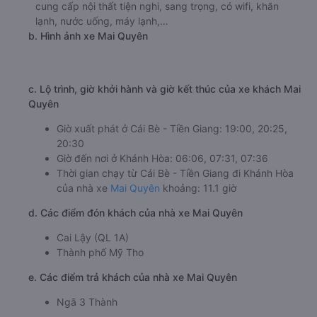
https://vexere.com/vi-VN/xe-lien-hung
Số điện thoại đặt mua vé xe Cái Bè - Tiền Giang
Khánh Hòa:
1900 888684
🚌 4. Xe Mai Quyên khởi hành tại undefined
a. Giới thiệu xe Mai Quyên
Xe khách Mai Quyên là thương hiệu xe hàng đầu trên
tuyến đường từ Cái Bè - Tiền Giang đi Khánh Hòa. Nhà xe
luôn cam kết khởi hành đúng giờ, đón khách đúng với
các điểm đón cố định hẹn trước. Nhân viên phục vụ nhiệt
tình, luôn sẵn giải đáp mọi thắc mắc của khách hàng. Bên
cạnh đó, hãng xe Mai Quyên đi Khánh Hòa từ Cái Bè -
Tiền Giang cũng đưa vào phục vụ hệ thống xe đời mới
cung cấp nội thất tiện nghi, sang trọng, có wifi, khăn
lạnh, nước uống, máy lạnh,…
b. Hình ảnh xe Mai Quyên
c. Lộ trình, giờ khởi hành và giờ kết thúc của xe khách Mai
Quyên