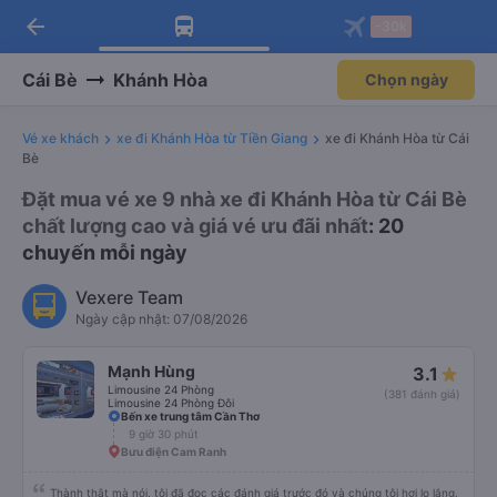
arrow_back
Tải app Vexere ngay!
Tải app Vexere
-30k
Mở app
Mở app
Nhận ưu đãi thành viên độc
-30k/ghế khi đặt vé máy bay qua
quyền
app
Cái Bè
Khánh Hòa
Chọn ngày
Vé xe khách
xe đi Khánh Hòa từ Tiền Giang
xe đi Khánh Hòa từ Cái
Bè
Đặt mua vé xe 9 nhà xe đi Khánh Hòa từ Cái Bè
chất lượng cao và giá vé ưu đãi nhất
: 20
chuyến mỗi ngày
Vexere Team
Ngày cập nhật: 07/08/2026
Mạnh Hùng
3.1
Limousine 24 Phòng
(381 đánh giá)
Limousine 24 Phòng Đôi
Bến xe trung tâm Cần Thơ
9 giờ 30 phút
Bưu điện Cam Ranh
Thành thật mà nói, tôi đã đọc các đánh giá trước đó và chúng tôi hơi lo lắng.