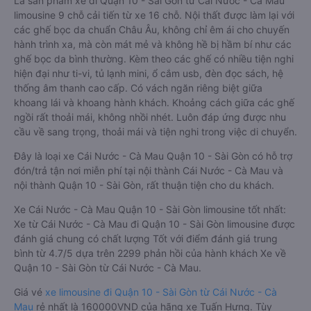
Là sản phẩm xe đi Quận 10 - Sài Gòn từ Cái Nước - Cà Mau
limousine 9 chỗ cải tiến từ xe 16 chỗ. Nội thất được làm lại với
các ghế bọc da chuẩn Châu Âu, không chỉ êm ái cho chuyến
hành trình xa, mà còn mát mẻ và không hề bị hầm bí như các
ghế bọc da bình thường. Kèm theo các ghế có nhiều tiện nghi
hiện đại như ti-vi, tủ lạnh mini, ổ cắm usb, đèn đọc sách, hệ
thống âm thanh cao cấp. Có vách ngăn riêng biệt giữa
khoang lái và khoang hành khách. Khoảng cách giữa các ghế
ngồi rất thoải mái, không nhồi nhét. Luôn đáp ứng được nhu
cầu về sang trọng, thoải mái và tiện nghi trong việc di chuyển.
Đây là loại xe Cái Nước - Cà Mau Quận 10 - Sài Gòn có hỗ trợ
đón/trả tận nơi miễn phí tại nội thành Cái Nước - Cà Mau và
nội thành Quận 10 - Sài Gòn, rất thuận tiện cho du khách.
Xe Cái Nước - Cà Mau Quận 10 - Sài Gòn limousine tốt nhất:
Xe từ Cái Nước - Cà Mau đi Quận 10 - Sài Gòn limousine được
đánh giá chung có chất lượng Tốt với điểm đánh giá trung
bình từ 4.7/5 dựa trên 2299 phản hồi của hành khách Xe về
Quận 10 - Sài Gòn từ Cái Nước - Cà Mau.
Giá vé
xe limousine đi Quận 10 - Sài Gòn từ Cái Nước - Cà
Mau
rẻ nhất là 160000VND của hãng xe Tuấn Hưng. Tùy