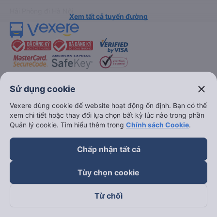
Hải Phòng đi Hà Nội
Xem tất cả tuyến đường
close
Sử dụng cookie
keyboard_arrow_down
Về chúng tôi
Vexere dùng cookie để website hoạt động ổn định. Bạn có thể
xem chi tiết hoặc thay đổi lựa chọn bất kỳ lúc nào trong phần
keyboard_arrow_down
Quản lý cookie. Tìm hiểu thêm trong
Chính sách Cookie
.
Hỗ trợ
Chấp nhận tất cả
keyboard_arrow_down
Trở thành đối tác
Tùy chọn cookie
Đối tác thanh toán
Từ chối