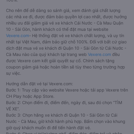
Cho nên để dễ dàng so sánh giá, xem đánh giá chất lượng
các nhà xe đi, được đảm bảo quyền lợi cao nhất, được hưởng
nhiều ưu đãi giảm giá vé xe khách Cái Nước - Cà Mau Quận
10 - Sài Gòn, hành khách có thể đặt mua tại website
Vexere.com
- Hệ thống đặt vé xe khách chất lượng, và uy tín
nhất tại Việt Nam, đảm bảo giữ chỗ 100%. Đối với bất cứ giao
dịch đặt mua vé xe khách đi Quận 10 - Sài Gòn từ Cái Nước -
Cà Mau nào của quý khách tại trang web
Vexere.com
đều
được Vexere cam kết giải quyết sự cố. Chính sách tặng
coupon giảm giá hoặc hoàn tiền sẽ tùy theo từng trường hợp
sự việc.
Hướng dẫn đặt vé tại Vexere.com:
Bước 1: Truy cập vào website Vexere hoặc tải app Vexere trên
CH Play hoặc App Store.
Bước 2: Chọn điểm đi, điểm đến, ngày đi, sau đó chọn “TÌM
VÉ XE”.
Bước 3: Chọn hãng xe khách đi Quận 10 - Sài Gòn từ Cái
Nước - Cà Mau, giờ khởi hành phù hợp. Bấm chọn vào khung
giờ quý khách muốn đi để tiến hành đặt vé.
Bước 4: Chọn vị trí/giường ghế, điểm đón, điểm trả và nhập