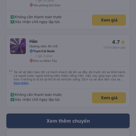
7 giờ 20 phút
Văn phòng Sài Gòn
Không cần thanh toán trước
Xem giá
Xác nhận chỗ ngay lập tức
Hảo
4.7
Giường nằm 40 chỗ
(1514 đánh giá)
Trạm Cái Nước
7 giờ 2 phút
Bến xe Miền Tây
Tài xế sẽ đảm bảo tất cả hành khách đã lên xe đầy đủ trước khi xe khởi hành.
Là người nước ngoài không hiểu nhiều tiếng Việt, việc này giúp bạn yên tâm
hơn vì không lo bị bỏ lại khi đi vệ sinh/ăn uống. Dịch vụ xe đưa đón của xe
buýt Hảo cũng là một điểm cộng, đưa bạn từ bến xe đến chỗ ở MIỄN PHÍ!
Xem thêm
Giúp bạn không phải tỉnh giấc giữa chừng chuyến đi, vẫn còn mơ màng và
loay hoay tìm taxi về khách sạn.
Không cần thanh toán trước
Xem giá
Xác nhận chỗ ngay lập tức
Xem thêm chuyến