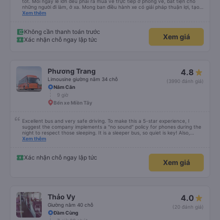
tốt. Mỗi ngày lễ lớn đều phải ra mua vé trực tiếp ở phòng vé, bất tiện cho
những người đi làm, ở xa. Mong ban điều hành xe có giải pháp thuận lợi, tạo
điều kiện cho khách hàng mua vé online (chuyển khoản khi mua vé). Kính
Xem thêm
chúc nhà xe làm ăn phát đạt.
Không cần thanh toán trước
Xem giá
Xác nhận chỗ ngay lập tức
Phương Trang
4.8
Limousine giường nằm 34 chỗ
(3990 đánh giá)
Năm Căn
9 giờ
Bến xe Miền Tây
Excellent bus and very safe driving. To make this a 5-star experience, I
suggest the company implements a "no sound" policy for phones during the
night to respect those sleeping. It is a sleeper bus, so quiet is key! Also,
please display the Wi-Fi password clearly inside the cabin for convenience. I
Xem thêm
would definitely ride with them again! -------------- ​ Xe chất lượng tốt và
tài xế lái xe rất an toàn. Để dịch vụ hoàn hảo hơn, tôi góp ý nhà xe nên có
quy định rõ ràng về việc giữ im lặng (tắt âm thanh điện thoại) vào ban đêm
Xác nhận chỗ ngay lập tức
Xem giá
để tránh làm phiền hành khách khác ngủ. Ngoài ra, nhà xe nên dán sẵn mật
khẩu Wi-Fi trong xe để hành khách dễ dàng sử dụng. Tôi vẫn sẽ tiếp tục ủng
hộ nhà xe trong tương lai!
Thảo Vy
4.0
Giường nằm 40 chỗ
(20 đánh giá)
Đầm Cùng