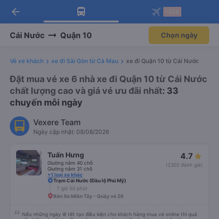
arrow_back
Tải app Vexere ngay!
Tải app Vexere
-30k
Mở app
Mở app
Nhận ưu đãi thành viên độc
-30k/ghế khi đặt vé máy bay qua
quyền
app
Cái Nước
Quận 10
Chọn ngày
Vé xe khách
xe đi Sài Gòn từ Cà Mau
xe đi Quận 10 từ Cái Nước
Đặt mua vé xe 6 nhà xe đi Quận 10 từ Cái Nước
chất lượng cao và giá vé ưu đãi nhất
: 33
chuyến mỗi ngày
Vexere Team
Ngày cập nhật: 08/08/2026
Tuấn Hưng
4.7
Giường nằm 40 chỗ
(2302 đánh giá)
Giường nằm 31 chỗ
+1 loại xe khác
Trạm Cái Nước (Đầu lộ Phú Mỹ)
7 giờ 50 phút
Bến Xe Miền Tây - Quầy vé 29
Nếu những ngày lễ tết tạo điều kiện cho khách hàng mua vé online thì quá