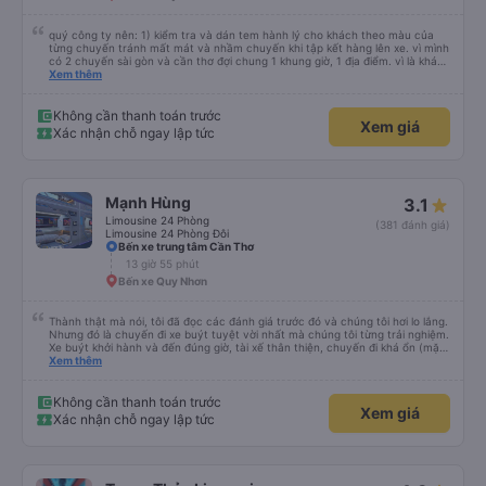
quý công ty nên: 1) kiểm tra và dán tem hành lý cho khách theo màu của
từng chuyến tránh mất mát và nhầm chuyến khi tập kết hàng lên xe. vì mình
có 2 chuyến sài gòn và cần thơ đợi chung 1 khung giờ, 1 địa điểm. vì là khách
thân thiết của quý công ty nên rất hài lòng và tin tưởng. tuy nhiên rất mong
Xem thêm
muốn đội ngũ nhân viên anh chị em nhà xe cùng nhau cải thiện ngày một
phát triển. 2) đồng nhất về cách giao tiếp và CSKH nhẹ nhàng, chu đáo nữa
thì chắc chắn quy công ty là nhà xe được yêu thích và lựa chọn số 1 quy
Không cần thanh toán trước
Xem giá
nhơn. rất cảm ơn quý anh chị em cty cũng như chị Thảo đã lắng nghe và
Xác nhận chỗ ngay lập tức
tiếp nhận. " khách hàng thân thiết nhiều năm của nhà xe từ thời sinh viên"
Mạnh Hùng
3.1
Limousine 24 Phòng
(381 đánh giá)
Limousine 24 Phòng Đôi
Bến xe trung tâm Cần Thơ
13 giờ 55 phút
Bến xe Quy Nhơn
Thành thật mà nói, tôi đã đọc các đánh giá trước đó và chúng tôi hơi lo lắng.
Nhưng đó là chuyến đi xe buýt tuyệt vời nhất mà chúng tôi từng trải nghiệm.
Xe buýt khởi hành và đến đúng giờ, tài xế thân thiện, chuyến đi khá ổn (mặc
dù vẫn hơi xóc, nhưng đó là đặc trưng của Việt Nam ^^), và chỗ ngồi thoải
Xem thêm
mái. Chúng tôi thực sự rất hài lòng.
Không cần thanh toán trước
Xem giá
Xác nhận chỗ ngay lập tức