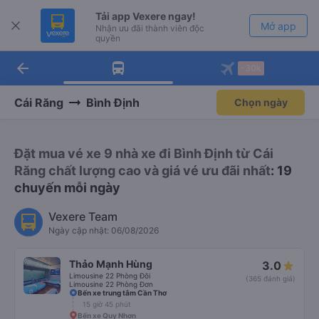
Tải app Vexere ngay!
Mở app
Nhận ưu đãi thành viên độc
quyền
arrow_back
Tải app Vexere
-30k
Mở app
-30k/ghế khi đặt vé máy bay qua
app
Cái Răng
Bình Định
Chọn ngày
Đặt mua vé xe 9 nhà xe đi Bình Định từ Cái
Răng chất lượng cao và giá vé ưu đãi nhất
: 19
chuyến mỗi ngày
Vexere Team
Ngày cập nhật: 06/08/2026
Thảo Mạnh Hùng
3.0
Limousine 22 Phòng Đôi
(365 đánh giá)
Limousine 22 Phòng Đơn
Bến xe trung tâm Cần Thơ
15 giờ 45 phút
Bến xe Quy Nhơn