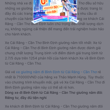
Những nhà xe đi Bình Định từ Cái Răng - Cần Thơ đều sở hữu
những xe giường nằm chất lượng cao. Trên xe được trang bị
đầy đủ các trang thiết bị hiện đại phục vụ cho nhu cầu di
chuyển của hành khách. Bên cạnh đó, các hãng xe khách Cái
Răng - Cần Thơ Bình Định luôn chú trọng đến chất lượng dịch
vụ, không ngừng cải thiện để mang đến trải nghiệm hoàn hảo
cho hành khách.
Xe Cái Răng - Cần Thơ Bình Định giường nằm tốt nhất: Xe từ
Cái Răng - Cần Thơ đi Bình Định giường nằm được đánh giá
chung chất lượng Trung bình với điểm đánh giá trung bình từ
2.7/5 dựa trên 1254 phản hồi của hành khách Xe về Bình Định
từ Cái Răng - Cần Thơ.
Giá vé
xe giường nằm đi Bình Định từ Cái Răng - Cần Thơ
rẻ
nhất là 710000VND của hãng xe Thảo Mạnh Hùng. Tùy thuộc
vào chương trình khuyến mãi, giá vé Xe Cái Răng - Cần Thơ đi
Bình Định giường nằm này có thể sẽ rẻ hơn.
Dòng xe đi Bình Định từ Cái Răng - Cần Thơ giường nằm đôi:
Riêng tư, đầy đủ tiện nghi
Xe khách đi Bình Định từ Cái Răng - Cần Thơ giường nằm đôi