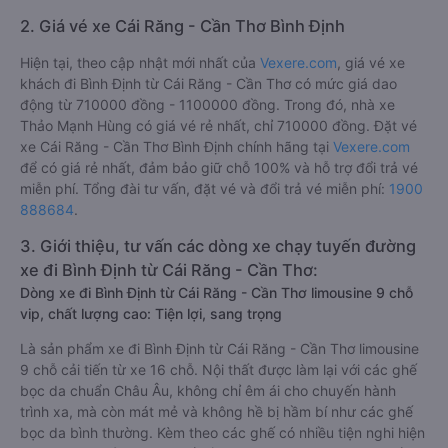
2. Giá vé xe Cái Răng - Cần Thơ Bình Định
Hiện tại, theo cập nhật mới nhất của
Vexere.com
, giá vé xe
khách đi Bình Định từ Cái Răng - Cần Thơ có mức giá dao
động từ 710000 đồng - 1100000 đồng. Trong đó, nhà xe
Thảo Mạnh Hùng có giá vé rẻ nhất, chỉ 710000 đồng. Đặt vé
xe Cái Răng - Cần Thơ Bình Định chính hãng tại
Vexere.com
để có giá rẻ nhất, đảm bảo giữ chỗ 100% và hỗ trợ đổi trả vé
miễn phí. Tổng đài tư vấn, đặt vé và đổi trả vé miễn phí:
1900
888684
.
3. Giới thiệu, tư vấn các dòng xe chạy tuyến đường
xe đi Bình Định từ Cái Răng - Cần Thơ:
Dòng xe đi Bình Định từ Cái Răng - Cần Thơ limousine 9 chỗ
vip, chất lượng cao: Tiện lợi, sang trọng
Là sản phẩm xe đi Bình Định từ Cái Răng - Cần Thơ limousine
9 chỗ cải tiến từ xe 16 chỗ. Nội thất được làm lại với các ghế
bọc da chuẩn Châu Âu, không chỉ êm ái cho chuyến hành
trình xa, mà còn mát mẻ và không hề bị hầm bí như các ghế
bọc da bình thường. Kèm theo các ghế có nhiều tiện nghi hiện