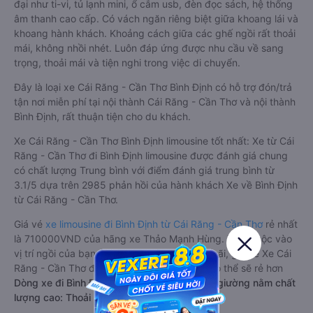
đại như ti-vi, tủ lạnh mini, ổ cắm usb, đèn đọc sách, hệ thống
âm thanh cao cấp. Có vách ngăn riêng biệt giữa khoang lái và
khoang hành khách. Khoảng cách giữa các ghế ngồi rất thoải
mái, không nhồi nhét. Luôn đáp ứng được nhu cầu về sang
trọng, thoải mái và tiện nghi trong việc di chuyển.
Đây là loại xe Cái Răng - Cần Thơ Bình Định có hỗ trợ đón/trả
tận nơi miễn phí tại nội thành Cái Răng - Cần Thơ và nội thành
Bình Định, rất thuận tiện cho du khách.
Xe Cái Răng - Cần Thơ Bình Định limousine tốt nhất: Xe từ Cái
Răng - Cần Thơ đi Bình Định limousine được đánh giá chung
có chất lượng Trung bình với điểm đánh giá trung bình từ
3.1/5 dựa trên 2985 phản hồi của hành khách Xe về Bình Định
từ Cái Răng - Cần Thơ.
Giá vé
xe limousine đi Bình Định từ Cái Răng - Cần Thơ
rẻ nhất
là 710000VND của hãng xe Thảo Mạnh Hùng. Tùy thuộc vào
vị trí ngồi của bạn và chương trình khuyến mãi, giá vé Xe Cái
Răng - Cần Thơ đi Bình Định limousine này có thể sẽ rẻ hơn
Dòng xe đi Bình Định từ Cái Răng - Cần Thơ giường nằm chất
lượng cao: Thoải mái, giá cả tốt nhất