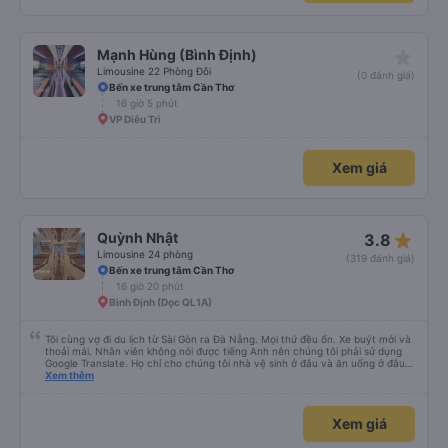
star_rate
Mạnh Hùng (Bình Định)
Limousine 22 Phòng Đôi
(0 đánh giá)
Bến xe trung tâm Cần Thơ
16 giờ 5 phút
VP Diêu Trì
Xem giá
star_rate
Quỳnh Nhật
3.8
Limousine 24 phòng
(319 đánh giá)
Bến xe trung tâm Cần Thơ
16 giờ 20 phút
Bình Định (Dọc QL1A)
Tôi cùng vợ đi du lịch từ Sài Gòn ra Đà Nẵng. Mọi thứ đều ổn. Xe buýt mới và
thoải mái. Nhân viên không nói được tiếng Anh nên chúng tôi phải sử dụng
Google Translate. Họ chỉ cho chúng tôi nhà vệ sinh ở đâu và ăn uống ở đâu.
Xe buýt dừng 4 lần trong chuyến đi 16 giờ của chúng tôi. Chúng tôi đến sớm
Xem thêm
hơn dự kiến 3 tiếng. Trải nghiệm đích thực :). Vấn đề chính là công ty đã thay
đổi điểm đón của chúng tôi. Họ gọi cho chúng tôi cả buổi sáng để thông báo
nhưng chúng tôi không hiểu được tiếng Việt. Người quản lý trong khách sạn
Xem giá
của chúng tôi đã giúp đỡ chúng tôi.