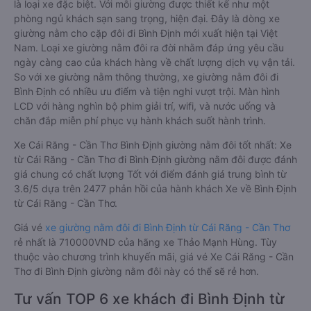
là loại xe đặc biệt. Với mỗi giường được thiết kế như một
phòng ngủ khách sạn sang trọng, hiện đại. Đây là dòng xe
giường nằm cho cặp đôi đi Bình Định mới xuất hiện tại Việt
Nam. Loại xe giường nằm đôi ra đời nhằm đáp ứng yêu cầu
ngày càng cao của khách hàng về chất lượng dịch vụ vận tải.
So với xe giường nằm thông thường, xe giường nằm đôi đi
Bình Định có nhiều ưu điểm và tiện nghi vượt trội. Màn hình
LCD với hàng nghìn bộ phim giải trí, wifi, và nước uống và
chăn đắp miễn phí phục vụ hành khách suốt hành trình.
Xe Cái Răng - Cần Thơ Bình Định giường nằm đôi tốt nhất: Xe
từ Cái Răng - Cần Thơ đi Bình Định giường nằm đôi được đánh
giá chung có chất lượng Tốt với điểm đánh giá trung bình từ
3.6/5 dựa trên 2477 phản hồi của hành khách Xe về Bình Định
từ Cái Răng - Cần Thơ.
Giá vé
xe giường nằm đôi đi Bình Định từ Cái Răng - Cần Thơ
rẻ nhất là 710000VND của hãng xe Thảo Mạnh Hùng. Tùy
thuộc vào chương trình khuyến mãi, giá vé Xe Cái Răng - Cần
Thơ đi Bình Định giường nằm đôi này có thể sẽ rẻ hơn.
Tư vấn TOP 6 xe khách đi Bình Định từ