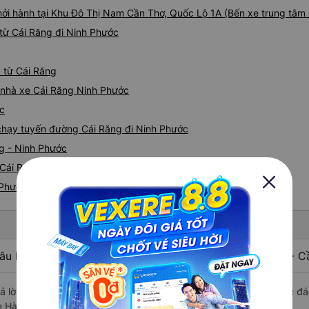
hởi hành tại Khu Đô Thị Nam Cần Thơ, Quốc Lộ 1A (Bến xe trung tâm
từ Cái Răng đi Ninh Phước
c từ Cái Răng
á nhà xe Cái Răng Ninh Phước
ớc
e chạy tuyến đường Cái Răng đi Ninh Phước
ng - Ninh Phước
Cái Răng nhanh và uy tín nhất
 Phước
âu hỏi: Nhà xe đi Ninh Phước - Ninh Thuận từ Cái Răng - C
rả lời: Xe đi Ninh Phước - Ninh Thuận từ Cái Răng - Cần Thơ được đá
e Hà Linh, Tuấn Hiệp, Cúc Tùng.