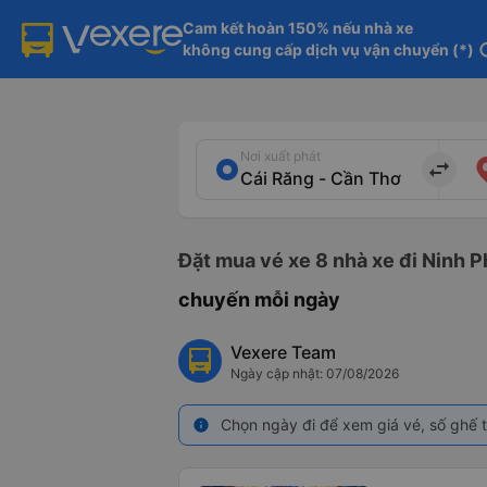
Cam kết hoàn 150% nếu nhà xe

không cung cấp dịch vụ vận chuyển (*)
in
Nơi xuất phát
import_export
Đặt mua vé xe 8 nhà xe đi Ninh P
chuyến mỗi ngày
Vexere Team
Ngày cập nhật: 07/08/2026
Chọn ngày đi để xem giá vé, số ghế t
info