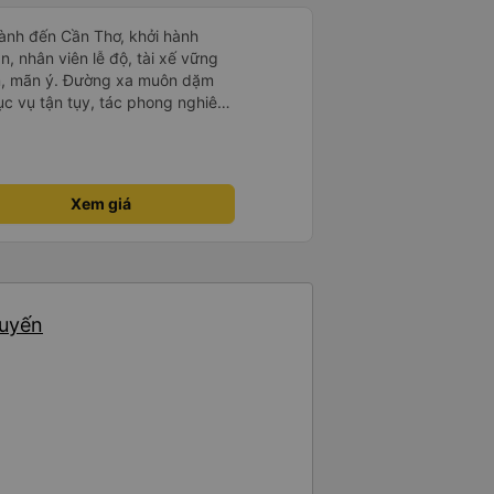
ành đến Cần Thơ, khởi hành
n, nhân viên lễ độ, tài xế vững
ục vụ tận tụy, tác phong nghiêm
 kim tiền vội vã. Xã hội loạn đạo.
thành, kính chúc nhà xe ngày một
Xem giá
huyến