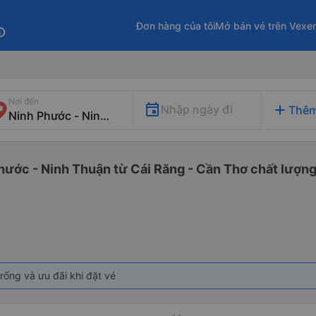
Đơn hàng của tôi
Mở bán vé trên Vexe
fo
Nơi đến
add
Nhập ngày đi
Thêm
hước - Ninh Thuận từ Cái Răng - Cần Thơ chất lượng 
rống và ưu đãi khi đặt vé