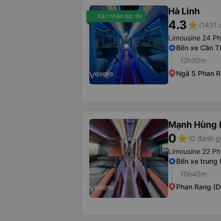
Hà Linh
Xác nhận tức thì
4.3
star
(1431 
Limousine 24 P
Bến xe Cần T
12h30m
Ngã 5 Phan R
Mạnh Hùng (
0
star
(0 đánh g
Limousine 22 Ph
Bến xe trung
10h40m
Phan Rang (D