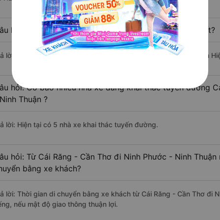
âu hỏi: Xe nào đi Ninh Phước - Ninh Thuận có giá rẻ nhất?
rả lời: Vé xe rẻ nhất có mức giá là 420.000 đồng của nhà xe Tuấn Hi
âu hỏi: Có bao nhiêu nhà xe đang khai thác tuyến đường C
 Ninh Thuận ?
ả lời: Hiện tại có 5 nhà xe khai thác tuyến đường.
âu hỏi: Từ Cái Răng - Cần Thơ đi Ninh Phước - Ninh Thuận m
huyển bằng xe khách?
rả lời: Thời gian di chuyển bằng xe khách từ Cái Răng - Cần Thơ đi
ếng, nếu mật độ giao thông thuận lợi.