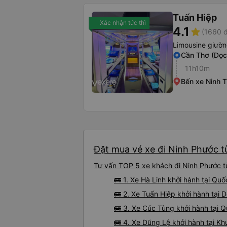
Tuấn Hiệp
Xác nhận tức thì
4.1
star
(1660 đ
Limousine giườ
Cần Thơ (Dọc
11h10m
Bến xe Ninh 
Đặt mua vé xe đi Ninh Phước từ
Tư vấn TOP 5 xe khách đi Ninh Phước từ
🚌 1. Xe Hà Linh khởi hành tại Qu
🚌 2. Xe Tuấn Hiệp khởi hành tại 
🚌 3. Xe Cúc Tùng khởi hành tại 
🚌 4. Xe Dũng Lệ khởi hành tại K