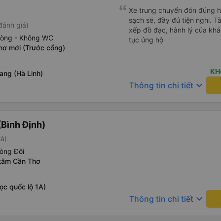
cách thực hiện, hãy xem Go
nào, &quot;B Bạn bị sao vậy
Xe trung chuyển đón đúng h, 
bạn vậy?&quot; Bây giờ là 2:
sạch sẽ, đầy đủ tiện nghi. Tà
đánh giá)
bằng xe bu lông Limousine. Tô
xếp đồ đạc, hành lý của khá
hòng - Không WC
tôi quá ngu ngốc. Tôi vẫn đ
tục ủng hộ
hơ mới (Trước cổng)
nếu không có tài xế... Cảm ơ
KH
ang (Hà Linh)
keyboard_arrow_down
Thông tin chi tiết
Bình Định)
iá)
òng Đôi
 tâm Cần Thơ
ọc quốc lộ 1A)
keyboard_arrow_down
Thông tin chi tiết