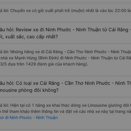
rả lời: Chuyến xe có giờ xuất phát trễ (muộn) nhất là vào lúc 22:00 l
âu hỏi: Review xe đi Ninh Phước - Ninh Thuận từ Cái Răng
ốt, xuất sắc, cao cấp nhất?
rả lời: Những hãng xe đi Cái Răng - Cần Thơ Ninh Phước - Ninh Thuận
à nhà xe Mạnh Hùng (Bình Định) đi Ninh Phước - Ninh Thuận từ Cái R
.3/5 dựa trên 1429 đánh giá của khách hàng).
âu hỏi: Có loại xe Cái Răng - Cần Thơ Ninh Phước - Ninh T
imousine phòng đôi không?
rả lời: Hiện tại có 1 hãng xe khai thác dòng xe Limousine giường đôi
ó thể tham khảo thêm thông tin và đặt vé các nhà xe này tại trang n
hơ đi Ninh Phước - Ninh Thuận