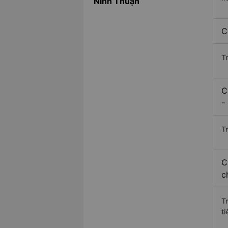
Ninh Thuận
C
T
C
-
Tr
C
c
T
ti