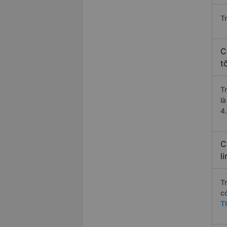
T
C
t
T
l
4
C
l
T
c
T