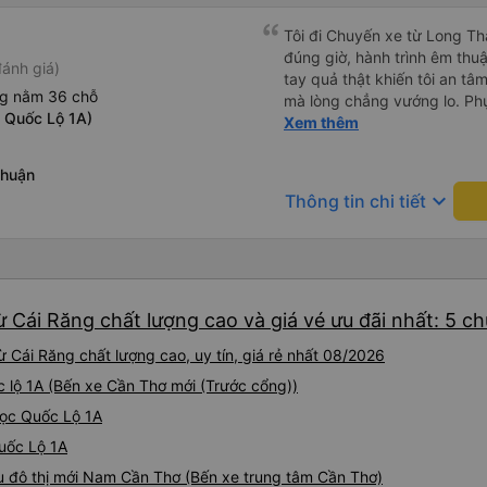
Tôi đi Chuyến xe từ Long Th
đúng giờ, hành trình êm thuậ
ánh giá)
tay quả thật khiến tôi an tâm, mãn ý. Đường xa muôn dặm
ng nằm 36 chỗ
mà lòng chẳng vướng lo. Ph
 Quốc Lộ 1A)
cẩn, hiếm thấy giữa thời buổi
Xem thêm
Xin gửi lời tán dương chân 
hưng thịnh, vạn lộ bình an.”
Thuận
keyboard_arrow_down
Thông tin chi tiết
 Cái Răng chất lượng cao và giá vé ưu đãi nhất: 5 c
 Cái Răng chất lượng cao, uy tín, giá rẻ nhất 08/2026
ốc lộ 1A (Bến xe Cần Thơ mới (Trước cổng))
Dọc Quốc Lộ 1A
Quốc Lộ 1A
hu đô thị mới Nam Cần Thơ (Bến xe trung tâm Cần Thơ)