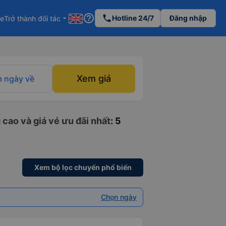
help_outline
phone
Hotline 24/7
Đăng nhập
re
Trở thành đối tác
arrow_drop_down
Xem giá
 ngày về
cao và giá vé ưu đãi nhất
: 5
Xem bộ lọc chuyến phổ biến
Chọn ngày