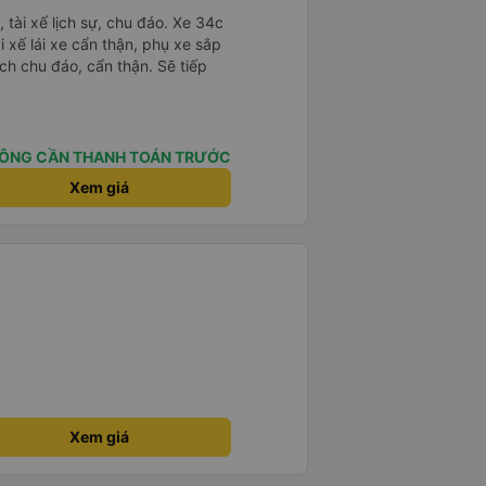
ogle Maps hoạt động như thế
?&quot; Chuyện gì xảy ra với
tài xế lịch sự, chu đáo. Xe 34c
30 và tôi đang nói về nó. ạn
i xế lái xe cẩn thận, phụ xe sắp
i nghĩ tài xế đã giúp tôi vì nhìn
ch chu đáo, cẩn thận. Sẽ tiếp
ang nghĩ rằng sẽ rất nguy hiểm
n các bạn rất nhiều.
ÔNG CẦN THANH TOÁN TRƯỚC
Xem giá
Xem giá