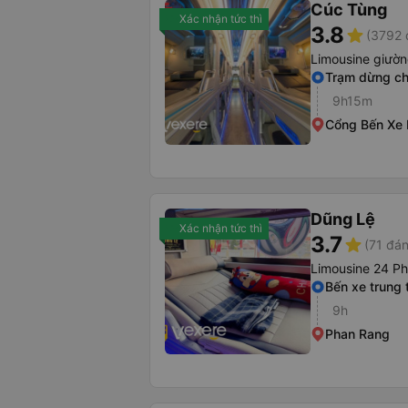
Cúc Tùng
Xác nhận tức thì
3.8
star
(3792 
Limousine giườ
Trạm dừng ch
9h15m
Cổng Bến Xe
Dũng Lệ
Xác nhận tức thì
3.7
star
(71 đán
Limousine 24 P
Bến xe trung
9h
Phan Rang