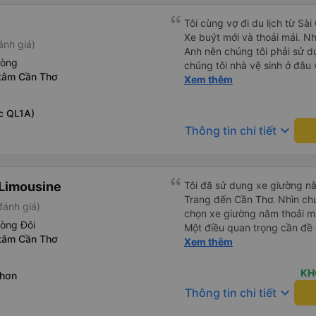
Tôi cùng vợ đi du lịch từ Sà
Xe buýt mới và thoải mái. N
ánh giá)
Anh nên chúng tôi phải sử d
hòng
chúng tôi nhà vệ sinh ở đâu
 tâm Cần Thơ
4 lần trong chuyến đi 16 giờ
Xem thêm
sớm hơn dự kiến 3 tiếng. Trả
chính là công ty đã thay đổi
c QL1A)
cho chúng tôi cả buổi sáng 
keyboard_arrow_down
Thông tin chi tiết
không hiểu được tiếng Việt.
của chúng tôi đã giúp đỡ chú
Limousine
Tôi đã sử dụng xe giường nằ
Trang đến Cần Thơ. Nhìn chu
đánh giá)
chọn xe giường nằm thoải má
hòng Đôi
Một điều quan trọng cần đề 
 tâm Cần Thơ
xe, điều này có thể gây khó 
Xem thêm
xuyên đêm. Tuy nhiên, khi 
chuyến đi vẫn khá thoải mái
KH
Nhơn
(hôm qua) rất tốt. Mặc dù x
keyboard_arrow_down
Thông tin chi tiết
nhưng công ty đã thông báo 
gặp vấn đề gì. Xe khá thoải 