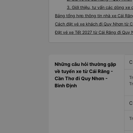
3. Giới thiệu, tư vấn các dòng x
Bảng tổng hợp thông tin nhà xe Cái Ră
Cách đặt vé xe khách đi Quy Nhơn từ Cá
Đặt vé xe Tết 2027 từ Cái Răng đi Quy
C
Những câu hỏi thường gặp
về tuyến xe từ Cái Răng -
T
Cần Thơ đi Quy Nhơn -
T
Bình Định
C
T