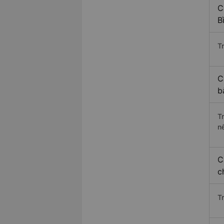
C
B
Tr
C
b
T
n
C
c
T