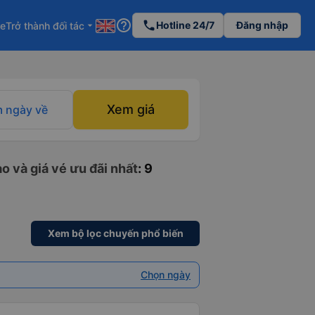
help_outline
phone
Hotline 24/7
Đăng nhập
re
Trở thành đối tác
arrow_drop_down
Xem giá
 ngày về
o và giá vé ưu đãi nhất
: 9
Xem bộ lọc chuyến phổ biến
Chọn ngày