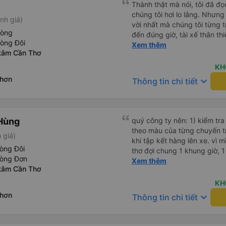
Thành thật mà nói, tôi đã đ
chúng tôi hơi lo lắng. Nhưng
nh giá)
vời nhất mà chúng tôi từng t
hòng
đến đúng giờ, tài xế thân th
hòng Đôi
vẫn hơi xóc, nhưng đó là đặ
Xem thêm
 tâm Cần Thơ
ngồi thoải mái. Chúng tôi thự
KH
Nhơn
keyboard_arrow_down
Thông tin chi tiết
Hùng
quý công ty nên: 1) kiểm tra và dán tem hành lý cho khách
theo màu của từng chuyến 
 giá)
khi tập kết hàng lên xe. vì 
òng Đôi
thơ đợi chung 1 khung giờ, 1 địa điểm. vì là 
hòng Đơn
của quý công ty nên rất hài l
Xem thêm
 tâm Cần Thơ
mong muốn đội ngũ nhân viê
cải thiện ngày một phát triển. 2) đồng nhất về cách giao t
KH
và CSKH nhẹ nhàng, chu đáo
Nhơn
keyboard_arrow_down
Thông tin chi tiết
là nhà xe được yêu thích và lựa 
ơn quý anh chị em cty cũng
tiếp nhận. " khách hàng thân