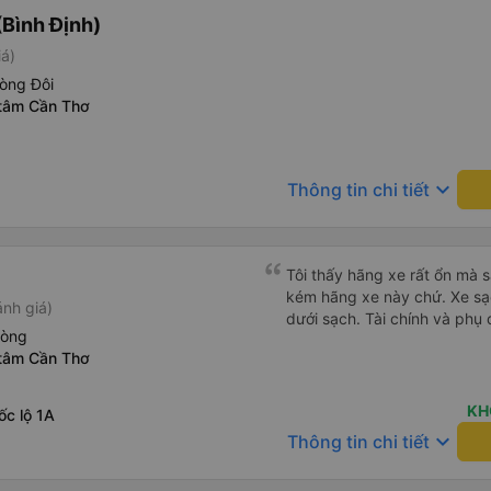
thời sinh viên"
Bình Định)
iá)
òng Đôi
 tâm Cần Thơ
keyboard_arrow_down
Thông tin chi tiết
Tôi thấy hãng xe rất ổn mà s
kém hãng xe này chứ. Xe sạch, thơm. Tôi thử dựng ghế, bên
nh giá)
dưới sạch. Tài chính và phụ 
hòng
 tâm Cần Thơ
KH
c lộ 1A
keyboard_arrow_down
Thông tin chi tiết