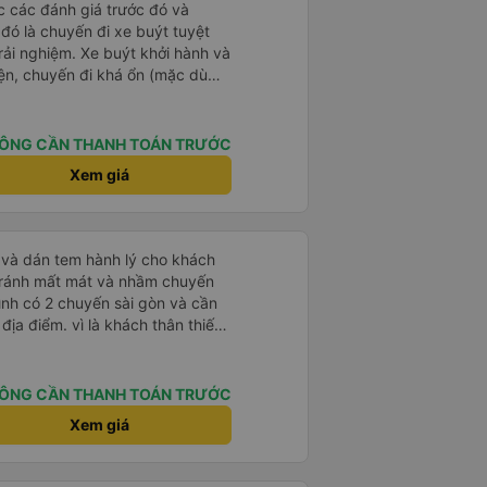
ọc các đánh giá trước đó và
 đó là chuyến đi xe buýt tuyệt
rải nghiệm. Xe buýt khởi hành và
iện, chuyến đi khá ổn (mặc dù
c trưng của Việt Nam ^^), và chỗ
c sự rất hài lòng.
ÔNG CẦN THANH TOÁN TRƯỚC
Xem giá
tránh mất mát và nhầm chuyến
mình có 2 chuyến sài gòn và cần
khách thân thiết
òng và tin tưởng. tuy nhiên rất
n anh chị em nhà xe cùng nhau
iếp
ÔNG CẦN THANH TOÁN TRƯỚC
 nữa thì chắc chắn quy công ty
Xem giá
chọn số 1 quy nhơn. rất cảm
 như chị Thảo đã lắng nghe và
 thiết nhiều năm của nhà xe từ