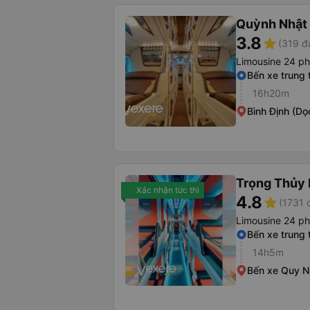
Quỳnh Nhật
3.8
star
(319 đ
Limousine 24 p
Bến xe trung
16h20m
Bình Định (Dọ
Trọng Thủy 
Xác nhận tức thì
4.8
star
(1731 
Limousine 24 p
Bến xe trung
14h5m
Bến xe Quy 