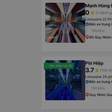
Mạnh Hùng (
0
star
(0 đánh g
Limousine 22 Ph
Bến xe trung
15h45m
BX Quy Nhơn
Phi Hiệp
Xác nhận tức thì
3.7
star
(189 đá
Limousine 24 p
Bến xe trung
15h30m
Quy Nhơn Quố