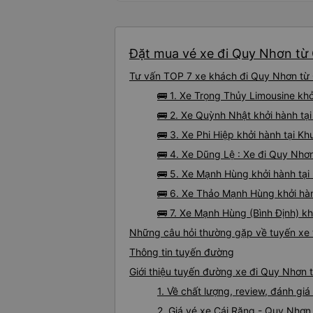
Đặt mua vé xe đi Quy Nhơn từ 
Tư vấn TOP 7 xe khách đi Quy Nhơn từ C
🚌 1. Xe Trọng Thủy Limousine khở
🚌 2. Xe Quỳnh Nhật khởi hành tạ
🚌 3. Xe Phi Hiệp khởi hành tại K
🚌 4. Xe Dũng Lệ : Xe đi Quy Nhơ
🚌 5. Xe Mạnh Hùng khởi hành tại
🚌 6. Xe Thảo Mạnh Hùng khởi hàn
🚌 7. Xe Mạnh Hùng (Bình Định) k
Những câu hỏi thường gặp về tuyến xe 
Thông tin tuyến đường
Giới thiệu tuyến đường xe đi Quy Nhơn 
1. Về chất lượng, review, đánh g
2. Giá vé xe Cái Răng - Quy Nhơn