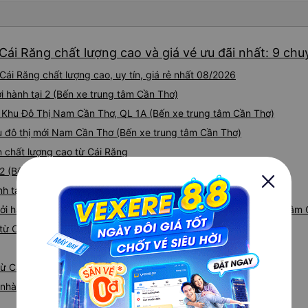
tài xế lịch sự và thân thiện
khoảng 4:00 sáng và 9:00 sá
hơn nhiều. Tại điểm dừng cu
Cái Răng chất lượng cao và giá vé ưu đãi nhất: 9 chu
cấp bàn chải đánh răng, đó l
chuyến đi trước của tôi vào
ái Răng chất lượng cao, uy tín, giá rẻ nhất 08/2026
nghỉ đêm nào cho đến khoản
chịu. Có vẻ như lịch trình ph
i hành tại 2 (Bến xe trung tâm Cần Thơ)
hy vọng các điểm dừng sẽ đ
i Khu Đô Thị Nam Cần Thơ, QL 1A (Bến xe trung tâm Cần Thơ)
tương lai. Nhìn chung, tôi hà
hu đô thị mới Nam Cần Thơ (Bến xe trung tâm Cần Thơ)
dịch vụ xe buýt giường nằm
chuyến công tác, vì đây vẫn
n chất lượng cao từ Cái Răng
buýt giường nằm thoải mái n
 2 (Bến xe trung tâm Cần Thơ)
thực sự hy vọng rằng trong t
thường xuyên theo lịch trình, 
h tại 2 (Bến xe trung tâm Cần Thơ)
tuyến đường này một lần nữa
hởi hành tại Khu Đô Thị Nam Cần Thơ, Quốc Lộ 1A (Bến xe trung tâm
từ Cái Răng đi Quy Nhơn
từ Cái Răng
iá nhà xe Cái Răng Quy Nhơn