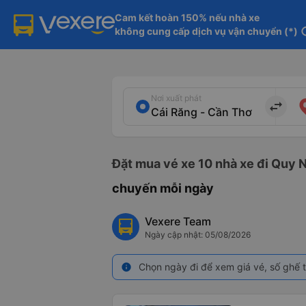
Cam kết hoàn 150% nếu nhà xe

không cung cấp dịch vụ vận chuyển (*)
in
Nơi xuất phát
import_export
Đặt mua vé xe 10 nhà xe đi Quy N
chuyến mỗi ngày
Vexere Team
Ngày cập nhật: 05/08/2026
Chọn ngày đi để xem giá vé, số ghế t
info