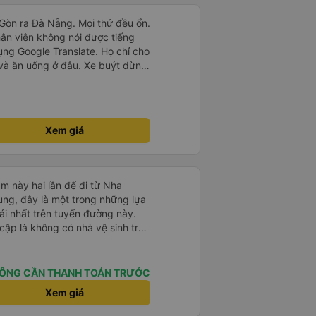
i Gòn ra Đà Nẵng. Mọi thứ đều ổn.
hân viên không nói được tiếng
ụng Google Translate. Họ chỉ cho
 và ăn uống ở đâu. Xe buýt dừng
 của chúng tôi. Chúng tôi đến
i nghiệm đích thực :). Vấn đề
 điểm đón của chúng tôi. Họ gọi
để thông báo nhưng chúng tôi
Xem giá
 Người quản lý trong khách sạn
ng tôi.
m này hai lần để đi từ Nha
ng, đây là một trong những lựa
i nhất trên tuyến đường này.
cập là không có nhà vệ sinh trên
chịu trên một hành trình dài
có các điểm dừng thường xuyên,
. Chuyến đi gần đây nhất của tôi
ÔNG CẦN THANH TOÁN TRƯỚC
e bị chậm khoảng một tiếng,
Xem giá
trước cho tôi, nên tôi không
mái, có chăn và hai gối, và các