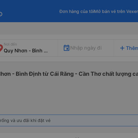
Đơn hàng của tôi
Mở bán vé trên Vexe
fo
Nơi đến
add
Nhập ngày đi
Thêm
hơn - Bình Định từ Cái Răng - Cần Thơ chất lượng ca
rống và ưu đãi khi đặt vé