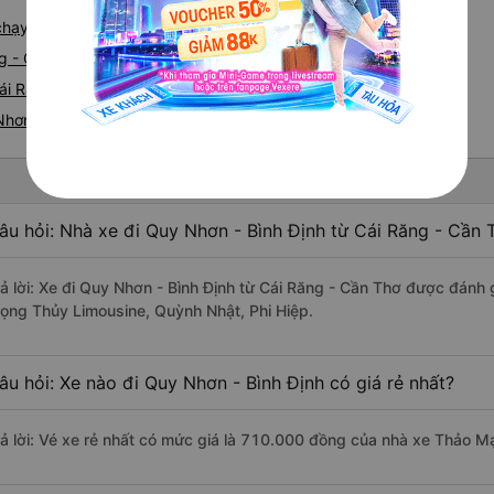
e chạy tuyến đường Cái Răng đi Quy Nhơn
ng - Quy Nhơn
i Răng nhanh và uy tín nhất
 Nhơn
âu hỏi: Nhà xe đi Quy Nhơn - Bình Định từ Cái Răng - Cần 
rả lời: Xe đi Quy Nhơn - Bình Định từ Cái Răng - Cần Thơ được đánh 
rọng Thủy Limousine, Quỳnh Nhật, Phi Hiệp.
âu hỏi: Xe nào đi Quy Nhơn - Bình Định có giá rẻ nhất?
rả lời: Vé xe rẻ nhất có mức giá là 710.000 đồng của nhà xe Thảo 