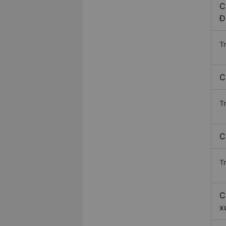
C
Đ
T
C
T
C
Tr
C
x