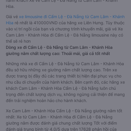
hành khách Xe về Cẩm Lệ - Đà Nẵng từ Cam Lâm - Khánh
Hòa.
Giá vé
xe limousine đi Cẩm Lệ - Đà Nẵng từ Cam Lâm - Khánh
Hòa
rẻ nhất là 410000VND của hãng xe Liên Hưng. Tùy thuộc
vào vị trí ngồi của bạn và chương trình khuyến mãi, giá vé Xe
Cam Lâm - Khánh Hòa đi Cẩm Lệ - Đà Nẵng limousine này có
thể sẽ rẻ hơn
Dòng xe đi Cẩm Lệ - Đà Nẵng từ Cam Lâm - Khánh Hòa
giường nằm chất lượng cao: Thoải mái, giá cả tốt nhất
Những nhà xe đi Cẩm Lệ - Đà Nẵng từ Cam Lâm - Khánh Hòa
đều sở hữu những xe giường nằm chất lượng cao. Trên xe
được trang bị đầy đủ các trang thiết bị hiện đại phục vụ cho
nhu cầu di chuyển của hành khách. Bên cạnh đó, các hãng xe
khách Cam Lâm - Khánh Hòa Cẩm Lệ - Đà Nẵng luôn chú
trọng đến chất lượng dịch vụ, không ngừng cải thiện để mang
đến trải nghiệm hoàn hảo cho hành khách.
Xe Cam Lâm - Khánh Hòa Cẩm Lệ - Đà Nẵng giường nằm tốt
nhất: Xe từ Cam Lâm - Khánh Hòa đi Cẩm Lệ - Đà Nẵng
giường nằm được đánh giá chung chất lượng Tốt với điểm
đánh giá trung bình từ 4.0/5 dựa trên 17628 phản hồi của