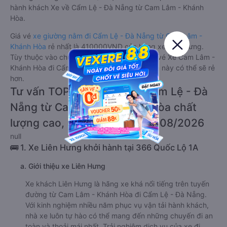
hành khách Xe về Cẩm Lệ - Đà Nẵng từ Cam Lâm - Khánh
Hòa.
Giá vé
xe giường nằm đi Cẩm Lệ - Đà Nẵng từ Cam Lâm -
Khánh Hòa
rẻ nhất là 410000VND của hãng xe Liên Hưng.
Tùy thuộc vào chương trình khuyến mãi, giá vé Xe Cam Lâm -
Khánh Hòa đi Cẩm Lệ - Đà Nẵng giường nằm này có thể sẽ rẻ
hơn.
Tư vấn TOP 2 xe khách đi Cẩm Lệ - Đà
Nẵng từ Cam Lâm - Khánh Hòa chất
lượng cao, uy tín, giá rẻ nhất 08/2026
null
🚌 1. Xe Liên Hưng khởi hành tại 366 Quốc Lộ 1A
a. Giới thiệu xe Liên Hưng
Xe khách Liên Hưng là hãng xe khá nổi tiếng trên tuyến
đường từ Cam Lâm - Khánh Hòa đi Cẩm Lệ - Đà Nẵng.
Với kinh nghiệm nhiều năm phục vụ vận tải hành khách,
nhà xe luôn tự hào có thể mang đến những chuyến đi an
toàn và thoải mái nhất. Trải nghiệm dịch vụ của xe đi