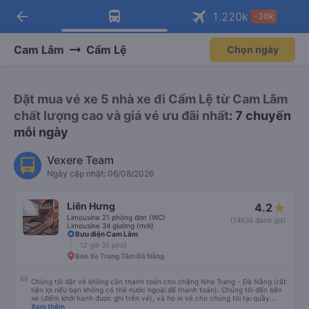
arrow_back
Tải app Vexere ngay!
Tải app Vexere
1.220
k
-30k
Mở app
Mở app
Nhận ưu đãi thành viên độc
-30k/ghế khi đặt vé máy bay qua
quyền
app
Cam Lâm
Cẩm Lệ
Chọn ngày
Đặt mua vé xe 5 nhà xe đi Cẩm Lệ từ Cam Lâm
chất lượng cao và giá vé ưu đãi nhất
: 7 chuyến
mỗi ngày
Vexere Team
Ngày cập nhật: 06/08/2026
Liên Hưng
4.2
Limousine 21 phòng đơn (WC)
(14636 đánh giá)
Limousine 34 giường (mới)
Bưu điện Cam Lâm
12 giờ 35 phút
Bến Xe Trung Tâm Đà Nẵng
Chúng tôi đặt vé không cần thanh toán cho chặng Nha Trang - Đà Nẵng (rất
tiện lợi nếu bạn không có thẻ nước ngoài để thanh toán). Chúng tôi đến bến
xe (điểm khởi hành được ghi trên vé), và họ in vé cho chúng tôi tại quầy.
Chúng tôi cũng quyết định mua vé chiều về trực tiếp tại quầy, vì giá vé trên
Xem thêm