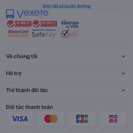
Hải Phòng đi Hà Nội
Xem tất cả tuyến đường
keyboard_arrow_down
Về chúng tôi
keyboard_arrow_down
Hỗ trợ
keyboard_arrow_down
Trở thành đối tác
Đối tác thanh toán