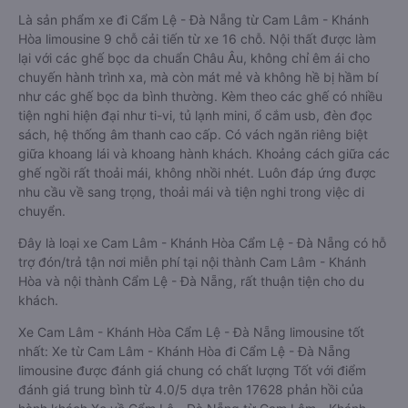
Là sản phẩm xe đi Cẩm Lệ - Đà Nẵng từ Cam Lâm - Khánh
Hòa limousine 9 chỗ cải tiến từ xe 16 chỗ. Nội thất được làm
lại với các ghế bọc da chuẩn Châu Âu, không chỉ êm ái cho
chuyến hành trình xa, mà còn mát mẻ và không hề bị hầm bí
như các ghế bọc da bình thường. Kèm theo các ghế có nhiều
tiện nghi hiện đại như ti-vi, tủ lạnh mini, ổ cắm usb, đèn đọc
sách, hệ thống âm thanh cao cấp. Có vách ngăn riêng biệt
giữa khoang lái và khoang hành khách. Khoảng cách giữa các
ghế ngồi rất thoải mái, không nhồi nhét. Luôn đáp ứng được
nhu cầu về sang trọng, thoải mái và tiện nghi trong việc di
chuyển.
Đây là loại xe Cam Lâm - Khánh Hòa Cẩm Lệ - Đà Nẵng có hỗ
trợ đón/trả tận nơi miễn phí tại nội thành Cam Lâm - Khánh
Hòa và nội thành Cẩm Lệ - Đà Nẵng, rất thuận tiện cho du
khách.
Xe Cam Lâm - Khánh Hòa Cẩm Lệ - Đà Nẵng limousine tốt
nhất: Xe từ Cam Lâm - Khánh Hòa đi Cẩm Lệ - Đà Nẵng
limousine được đánh giá chung có chất lượng Tốt với điểm
đánh giá trung bình từ 4.0/5 dựa trên 17628 phản hồi của