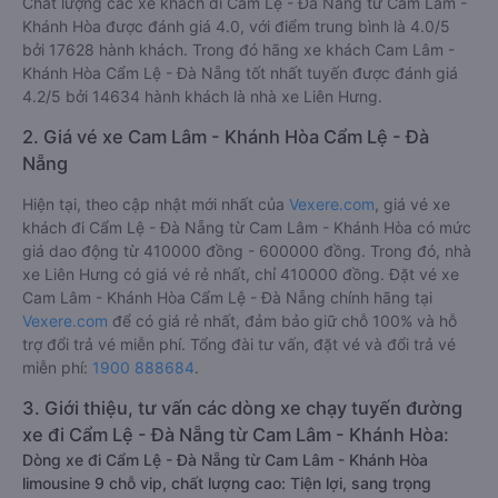
Chất lượng các xe khách đi Cẩm Lệ - Đà Nẵng từ Cam Lâm -
Khánh Hòa được đánh giá 4.0, với điểm trung bình là 4.0/5
bởi 17628 hành khách. Trong đó hãng xe khách Cam Lâm -
Khánh Hòa Cẩm Lệ - Đà Nẵng tốt nhất tuyến được đánh giá
4.2/5 bởi 14634 hành khách là nhà xe Liên Hưng.
2. Giá vé xe Cam Lâm - Khánh Hòa Cẩm Lệ - Đà
Nẵng
Hiện tại, theo cập nhật mới nhất của
Vexere.com
, giá vé xe
khách đi Cẩm Lệ - Đà Nẵng từ Cam Lâm - Khánh Hòa có mức
giá dao động từ 410000 đồng - 600000 đồng. Trong đó, nhà
xe Liên Hưng có giá vé rẻ nhất, chỉ 410000 đồng. Đặt vé xe
Cam Lâm - Khánh Hòa Cẩm Lệ - Đà Nẵng chính hãng tại
Vexere.com
để có giá rẻ nhất, đảm bảo giữ chỗ 100% và hỗ
trợ đổi trả vé miễn phí. Tổng đài tư vấn, đặt vé và đổi trả vé
miễn phí:
1900 888684
.
3. Giới thiệu, tư vấn các dòng xe chạy tuyến đường
xe đi Cẩm Lệ - Đà Nẵng từ Cam Lâm - Khánh Hòa:
Dòng xe đi Cẩm Lệ - Đà Nẵng từ Cam Lâm - Khánh Hòa
limousine 9 chỗ vip, chất lượng cao: Tiện lợi, sang trọng