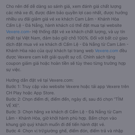
Cho nên để dễ dàng so sánh giá, xem đánh giá chất lượng
các nhà xe đi, được đảm bảo quyền lợi cao nhất, được hưởng
nhiều ưu đãi giảm giá vé xe khách Cam Lâm - Khánh Hòa
Cẩm Lệ - Đà Nẵng, hành khách có thể đặt mua tại website
Vexere.com
- Hệ thống đặt vé xe khách chất lượng, và uy tín
nhất tại Việt Nam, đảm bảo giữ chỗ 100%. Đối với bất cứ giao
dịch đặt mua vé xe khách đi Cẩm Lệ - Đà Nẵng từ Cam Lâm -
Khánh Hòa nào của quý khách tại trang web
Vexere.com
đều
được Vexere cam kết giải quyết sự cố. Chính sách tặng
coupon giảm giá hoặc hoàn tiền sẽ tùy theo từng trường hợp
sự việc.
Hướng dẫn đặt vé tại Vexere.com:
Bước 1: Truy cập vào website Vexere hoặc tải app Vexere trên
CH Play hoặc App Store.
Bước 2: Chọn điểm đi, điểm đến, ngày đi, sau đó chọn “TÌM
VÉ XE”.
Bước 3: Chọn hãng xe khách đi Cẩm Lệ - Đà Nẵng từ Cam
Lâm - Khánh Hòa, giờ khởi hành phù hợp. Bấm chọn vào
khung giờ quý khách muốn đi để tiến hành đặt vé.
Bước 4: Chọn vị trí/giường ghế, điểm đón, điểm trả và nhập