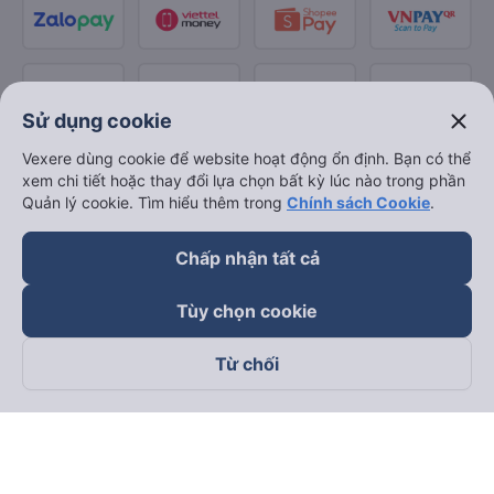
close
Sử dụng cookie
Vexere dùng cookie để website hoạt động ổn định. Bạn có thể
xem chi tiết hoặc thay đổi lựa chọn bất kỳ lúc nào trong phần
Quản lý cookie. Tìm hiểu thêm trong
Chính sách Cookie
.
Chấp nhận tất cả
Tùy chọn cookie
Từ chối
Theo dõi chúng tôi trên
Facebook
Tiktok
Youtube