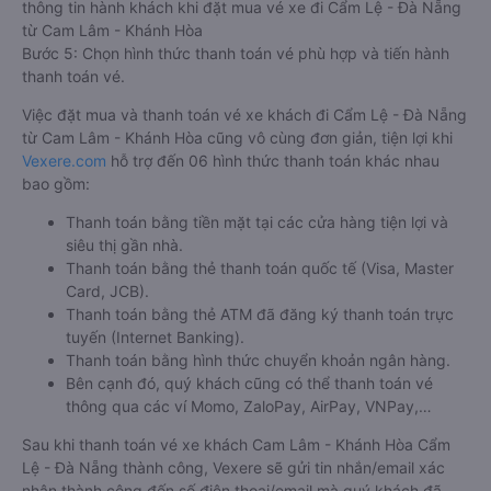
thông tin hành khách khi đặt mua vé xe đi Cẩm Lệ - Đà Nẵng
từ Cam Lâm - Khánh Hòa
Bước 5: Chọn hình thức thanh toán vé phù hợp và tiến hành
thanh toán vé.
Việc đặt mua và thanh toán vé xe khách đi Cẩm Lệ - Đà Nẵng
từ Cam Lâm - Khánh Hòa cũng vô cùng đơn giản, tiện lợi khi
Vexere.com
hỗ trợ đến 06 hình thức thanh toán khác nhau
bao gồm:
Thanh toán bằng tiền mặt tại các cửa hàng tiện lợi và
siêu thị gần nhà.
Thanh toán bằng thẻ thanh toán quốc tế (Visa, Master
Card, JCB).
Thanh toán bằng thẻ ATM đã đăng ký thanh toán trực
tuyến (Internet Banking).
Thanh toán bằng hình thức chuyển khoản ngân hàng.
Bên cạnh đó, quý khách cũng có thể thanh toán vé
thông qua các ví Momo, ZaloPay, AirPay, VNPay,…
Sau khi thanh toán vé xe khách Cam Lâm - Khánh Hòa Cẩm
Lệ - Đà Nẵng thành công, Vexere sẽ gửi tin nhắn/email xác
nhận thành công đến số điện thoại/email mà quý khách đã