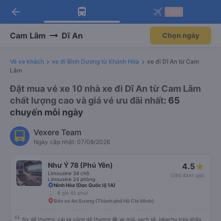
arrow_back
Tải app Vexere ngay!
Tải app Vexere
-30k
Mở app
Mở app
Nhận ưu đãi thành viên độc
-30k/ghế khi đặt vé máy bay qua
quyền
app
Cam Lâm
Dĩ An
Chọn ngày
Vé xe khách
xe đi Bình Dương từ Khánh Hòa
xe đi Dĩ An từ Cam
Lâm
Đặt mua vé xe 10 nhà xe đi Dĩ An từ Cam Lâm
chất lượng cao và giá vé ưu đãi nhất
: 65
chuyến mỗi ngày
Vexere Team
Ngày cập nhật: 07/08/2026
Như Ý 78 (Phú Yên)
4.5
Limousine 34 chỗ
(284 đánh giá)
Limousine 24 phòng
Ninh Hòa (Dọc Quốc lộ 1A)
8 giờ 45 phút
Bến xe An Sương (Thành phố Hồ Chí Minh)
Nv dễ thương, cái xe cũng dễ thương 😂 xe mới, sạch sẽ, pikachu treo khắp