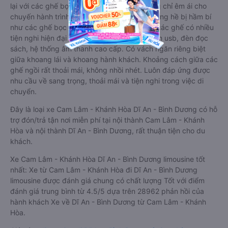
lại với các ghế bọc da chuẩn Châu Âu, không chỉ êm ái cho
chuyến hành trình xa, mà còn mát mẻ và không hề bị hầm bí
như các ghế bọc da bình thường. Kèm theo các ghế có nhiều
tiện nghi hiện đại như ti-vi, tủ lạnh mini, ổ cắm usb, đèn đọc
sách, hệ thống âm thanh cao cấp. Có vách ngăn riêng biệt
giữa khoang lái và khoang hành khách. Khoảng cách giữa các
ghế ngồi rất thoải mái, không nhồi nhét. Luôn đáp ứng được
nhu cầu về sang trọng, thoải mái và tiện nghi trong việc di
chuyển.
Đây là loại xe Cam Lâm - Khánh Hòa Dĩ An - Bình Dương có hỗ
trợ đón/trả tận nơi miễn phí tại nội thành Cam Lâm - Khánh
Hòa và nội thành Dĩ An - Bình Dương, rất thuận tiện cho du
khách.
Xe Cam Lâm - Khánh Hòa Dĩ An - Bình Dương limousine tốt
nhất: Xe từ Cam Lâm - Khánh Hòa đi Dĩ An - Bình Dương
limousine được đánh giá chung có chất lượng Tốt với điểm
đánh giá trung bình từ 4.5/5 dựa trên 28962 phản hồi của
hành khách Xe về Dĩ An - Bình Dương từ Cam Lâm - Khánh
Hòa.