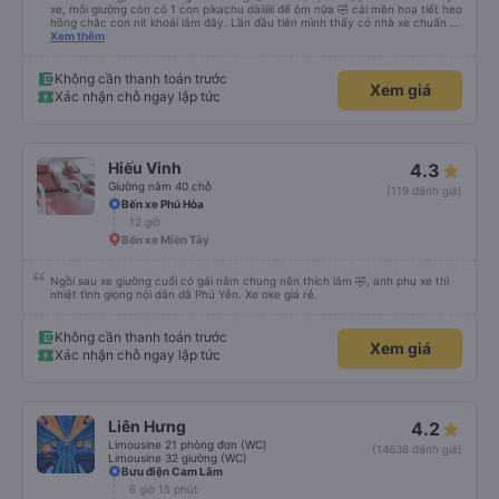
xe, mỗi giường còn có 1 con pikachu dàiiiiii để ôm nữa 🤣 cái mền hoạ tiết heo
hồng chắc con nít khoái lắm đây. Lần đầu tiên mình thấy có nhà xe chuẩn bị
cả bàn chải đánh răng. Có 2 ông bà cụ lên xe còn được nv dẫn tới tận nơi để
Xem thêm
hỗ trợ, nói chung là chu đáo ah.
Không cần thanh toán trước
Xem giá
Xác nhận chỗ ngay lập tức
Hiếu Vinh
4.3
Giường nằm 40 chỗ
(119 đánh giá)
Bến xe Phú Hòa
12 giờ
Bến xe Miền Tây
Ngồi sau xe giường cuối có gái nằm chung nên thích lắm 🤣, anh phụ xe thì
nhiệt tình giọng nói dân dã Phú Yên. Xe oke giá rẻ.
Không cần thanh toán trước
Xem giá
Xác nhận chỗ ngay lập tức
Liên Hưng
4.2
Limousine 21 phòng đơn (WC)
(14636 đánh giá)
Limousine 32 giường (WC)
Bưu điện Cam Lâm
6 giờ 15 phút