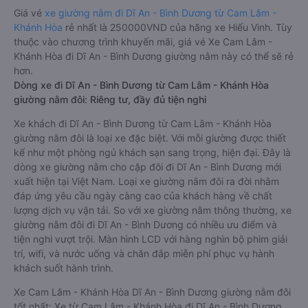
Giá vé
xe giường nằm đi Dĩ An - Bình Dương từ Cam Lâm -
Khánh Hòa
rẻ nhất là 250000VND của hãng xe Hiếu Vinh. Tùy
thuộc vào chương trình khuyến mãi, giá vé Xe Cam Lâm -
Khánh Hòa đi Dĩ An - Bình Dương giường nằm này có thể sẽ rẻ
hơn.
Dòng xe đi Dĩ An - Bình Dương từ Cam Lâm - Khánh Hòa
giường nằm đôi: Riêng tư, đầy đủ tiện nghi
Xe khách đi Dĩ An - Bình Dương từ Cam Lâm - Khánh Hòa
giường nằm đôi là loại xe đặc biệt. Với mỗi giường được thiết
kế như một phòng ngủ khách sạn sang trọng, hiện đại. Đây là
dòng xe giường nằm cho cặp đôi đi Dĩ An - Bình Dương mới
xuất hiện tại Việt Nam. Loại xe giường nằm đôi ra đời nhằm
đáp ứng yêu cầu ngày càng cao của khách hàng về chất
lượng dịch vụ vận tải. So với xe giường nằm thông thường, xe
giường nằm đôi đi Dĩ An - Bình Dương có nhiều ưu điểm và
tiện nghi vượt trội. Màn hình LCD với hàng nghìn bộ phim giải
trí, wifi, và nước uống và chăn đắp miễn phí phục vụ hành
khách suốt hành trình.
Xe Cam Lâm - Khánh Hòa Dĩ An - Bình Dương giường nằm đôi
tốt nhất: Xe từ Cam Lâm - Khánh Hòa đi Dĩ An - Bình Dương