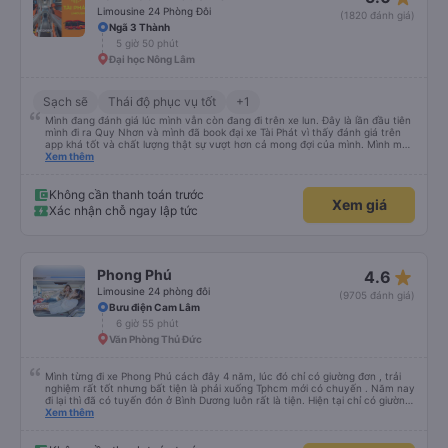
Limousine 24 Phòng Đôi
(1820 đánh giá)
Ngã 3 Thành
5 giờ 50 phút
Đại học Nông Lâm
Sạch sẽ
Thái độ phục vụ tốt
+1
Mình đang đánh giá lúc mình vẫn còn đang đi trên xe lun. Đây là lần đầu tiên
mình đi ra Quy Nhơn và mình đã book đại xe Tài Phát vì thấy đánh giá trên
app khá tốt và chất lượng thật sự vượt hơn cả mong đợi của mình. Mình mua
giường đôi và vừa đủ cho 2 người. Nhân viên của nhà xe phải nói là siêu nhiệt
Xem thêm
tình và dễ thương. Trước chuyến đi mình có gọi cho bên tổng đài thì anh
nhân viên hỗ trợ mình nói chuyện siêu nhẹ nhàng và vui vẻ . Lúc mình lên xe
trung chuyển và lên xe lớn thì luôn hỗ trợ xách vali giùm tụi mình. Trên xe thì
Không cần thanh toán trước
Xem giá
có cả bánh và sữa miễn phí cho khách còn chuẩn bị cả thuốc say xe, dép,
Xác nhận chỗ ngay lập tức
mền, gối và đặc biệt là có gối ôm. Nchung là phải chấm nhà xe 10 sao mới
đủ !!!
star_rate
Phong Phú
4.6
Limousine 24 phòng đôi
(9705 đánh giá)
Bưu điện Cam Lâm
6 giờ 55 phút
Văn Phòng Thủ Đức
Mình từng đi xe Phong Phú cách đây 4 năm, lúc đó chỉ có giường đơn , trải
nghiệm rất tốt nhưng bất tiện là phải xuống Tphcm mới có chuyến . Năm nay
đi lại thì đã có tuyến đón ở Bình Dương luôn rất là tiện. Hiện tại chỉ có giường
đôi , đọc review thấy mn đánh giá ko tốt giường chậc này nọ , thái độ của tài
Xem thêm
xế và phải chờ trung chuyển chậm chạp hoặc không chịu chuyển đến khách
sạn mà khách yêu cầu. Nghe cũng hơi e dè nhưng mình vẫn quyết định trải