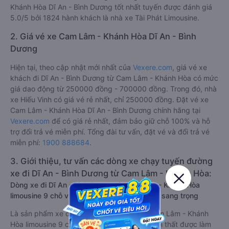
Khánh Hòa Dĩ An - Bình Dương tốt nhất tuyến được đánh giá
5.0/5 bởi 1824 hành khách là nhà xe Tài Phát Limousine.
2. Giá vé xe Cam Lâm - Khánh Hòa Dĩ An - Bình
Dương
Hiện tại, theo cập nhật mới nhất của
Vexere.com
, giá vé xe
khách đi Dĩ An - Bình Dương từ Cam Lâm - Khánh Hòa có mức
giá dao động từ 250000 đồng - 700000 đồng. Trong đó, nhà
xe Hiếu Vinh có giá vé rẻ nhất, chỉ 250000 đồng. Đặt vé xe
Cam Lâm - Khánh Hòa Dĩ An - Bình Dương chính hãng tại
Vexere.com
để có giá rẻ nhất, đảm bảo giữ chỗ 100% và hỗ
trợ đổi trả vé miễn phí. Tổng đài tư vấn, đặt vé và đổi trả vé
miễn phí:
1900 888684
.
3. Giới thiệu, tư vấn các dòng xe chạy tuyến đường
xe đi Dĩ An - Bình Dương từ Cam Lâm - Khánh Hòa:
Dòng xe đi Dĩ An - Bình Dương từ Cam Lâm - Khánh Hòa
limousine 9 chỗ vip, chất lượng cao: Tiện lợi, sang trọng
Là sản phẩm xe đi Dĩ An - Bình Dương từ Cam Lâm - Khánh
Hòa limousine 9 chỗ cải tiến từ xe 16 chỗ. Nội thất được làm