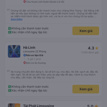
Cầu Vượt Linh Xuân (Quốc Lộ 1A)
Chúng tôi đặt vé không cần thanh toán cho chặng Nha Trang - Đà Nẵng (rất
tiện lợi nếu bạn không có thẻ nước ngoài để thanh toán). Chúng tôi đến bến
xe (điểm khởi hành được ghi trên vé), và họ in vé cho chúng tôi tại quầy.
Chúng tôi cũng quyết định mua vé chiều về trực tiếp tại quầy, vì giá vé trên
Xem thêm
ứng dụng cũng giống nhau. Đầu tiên, chúng tôi đi xe buýt nhỏ đến điểm hẹn,
sau đó chuyển sang xe giường nằm. Tôi khuyên bạn nên mang theo áo len
ấm hoặc áo khoác mỏng, vì thỉnh thoảng trời khá lạnh, và chăn mền thì hơi
Không cần thanh toán trước
Xem giá
cũ, nhưng vẫn có sẵn. Cổng USB để sạc điện thoại hoạt động tốt, và có giấy
Xác nhận chỗ ngay lập tức
vệ sinh. Mọi thứ khá sạch sẽ. Chúng tôi trở về từ Đà Nẵng (bến xe Đà Nẵng,
Nhà ga B2, Lối ra 8) trên một loại xe buýt khác với ba hàng ghế ngả. Xe ít
rộng rãi hơn, nhưng vẫn khá thoải mái và tốt hơn nhiều so với một chuyến đi
8-10 tiếng ngồi một chỗ. Chúng tôi cũng dừng lại gần Nha Trang và sau đó
được đưa đến ga bằng xe buýt nhỏ. Họ cũng vận chuyển hàng hóa trong
Hà Linh
4.3
suốt chuyến đi, và có thể sẽ có những điểm dừng chân. Tôi khuyên bạn nên
chọn công ty này và đặt chỗ ngồi VIP.
Limousine 22 Phòng
(1430 đánh giá)
Bến xe Vạn Giã
9 giờ 1 phút
Bến xe An Sương
Xe trung chuyển đón đúng h, tài xế lịch sự, chu đáo. Xe 34c sạch sẽ, đầy đủ
tiện nghi. Tài xế lái xe cẩn thận, phụ xe sắp xếp đồ đạc, hành lý của khách
chu đáo, cẩn thận. Sẽ tiếp tục ủng hộ
Không cần thanh toán trước
Xem giá
Xác nhận chỗ ngay lập tức
star_rate
Tài Phát Limousine
5.0