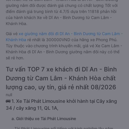
giường nằm đôi được đánh giá chung có chất lượng Tốt với
điểm đánh giá trung bình từ 4.7/5 dựa trên 11818 phản hồi
của hành khách Xe về Dĩ An - Bình Dương từ Cam Lâm -
Khánh Hòa.
Giá vé
xe giường nằm đôi đi Dĩ An - Bình Dương từ Cam Lâm -
Khánh Hòa
rẻ nhất là 300000VND của hãng xe Phong Phú.
Tùy thuộc vào chương trình khuyến mãi, giá vé Xe Cam Lâm -
Khánh Hòa đi Dĩ An - Bình Dương giường nằm đôi này có thể
sẽ rẻ hơn.
Tư vấn TOP 7 xe khách đi Dĩ An - Bình
Dương từ Cam Lâm - Khánh Hòa chất
lượng cao, uy tín, giá rẻ nhất 08/2026
null
🚌 1. Xe Tài Phát Limousine khởi hành tại Cây xăng
34 / cây xăng 11, QL 1A,
a. Giới thiệu xe Tài Phát Limousine
Tài Phát Limousine nổi tiếng với kinh nghiệm lâu năm