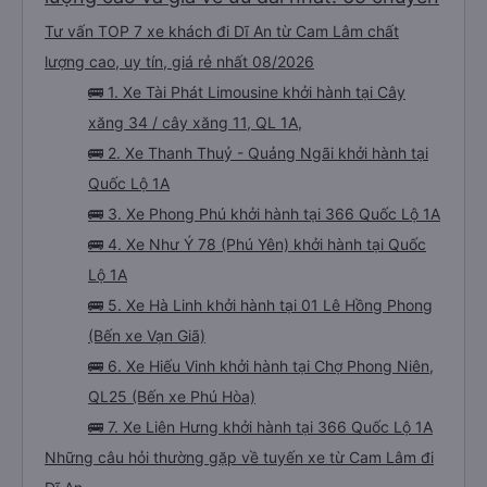
thuốc, ko chửi thề, ko to tiếng là mình thấy tuyệt vời rồi. À xe đến bến xe lúc
7h30, sớm hơn dự kiến trên web 1 tiếng nhé. Xe có trung chuyển nội thành
Quảng Ngãi nữa, tới bến mấy anh bên nhà xe sẽ hỏi mình về đâu để trung
Tư vấn TOP 7 xe khách đi Dĩ An từ Cam Lâm chất
chuyển á, k thì mình chủ động đăng ký cũng đc. Xe mới, sạch sẽ, thơm tho,
thích lắm. Trên xe còn treo nhiều gấu bông dễ thương lắm 😁
lượng cao, uy tín, giá rẻ nhất 08/2026
🚌 1. Xe Tài Phát Limousine khởi hành tại Cây
xăng 34 / cây xăng 11, QL 1A,
🚌 2. Xe Thanh Thuỷ - Quảng Ngãi khởi hành tại
Quốc Lộ 1A
🚌 3. Xe Phong Phú khởi hành tại 366 Quốc Lộ 1A
🚌 4. Xe Như Ý 78 (Phú Yên) khởi hành tại Quốc
Lộ 1A
🚌 5. Xe Hà Linh khởi hành tại 01 Lê Hồng Phong
(Bến xe Vạn Giã)
🚌 6. Xe Hiếu Vinh khởi hành tại Chợ Phong Niên,
QL25 (Bến xe Phú Hòa)
🚌 7. Xe Liên Hưng khởi hành tại 366 Quốc Lộ 1A
Những câu hỏi thường gặp về tuyến xe từ Cam Lâm đi