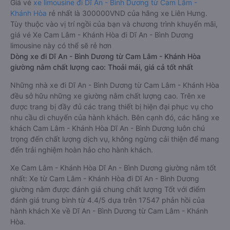
Giá vé
xe limousine đi Dĩ An - Bình Dương từ Cam Lâm -
Khánh Hòa
rẻ nhất là 300000VND của hãng xe Liên Hưng.
Tùy thuộc vào vị trí ngồi của bạn và chương trình khuyến mãi,
giá vé Xe Cam Lâm - Khánh Hòa đi Dĩ An - Bình Dương
limousine này có thể sẽ rẻ hơn
Dòng xe đi Dĩ An - Bình Dương từ Cam Lâm - Khánh Hòa
giường nằm chất lượng cao: Thoải mái, giá cả tốt nhất
Những nhà xe đi Dĩ An - Bình Dương từ Cam Lâm - Khánh Hòa
đều sở hữu những xe giường nằm chất lượng cao. Trên xe
được trang bị đầy đủ các trang thiết bị hiện đại phục vụ cho
nhu cầu di chuyển của hành khách. Bên cạnh đó, các hãng xe
khách Cam Lâm - Khánh Hòa Dĩ An - Bình Dương luôn chú
trọng đến chất lượng dịch vụ, không ngừng cải thiện để mang
đến trải nghiệm hoàn hảo cho hành khách.
Xe Cam Lâm - Khánh Hòa Dĩ An - Bình Dương giường nằm tốt
nhất: Xe từ Cam Lâm - Khánh Hòa đi Dĩ An - Bình Dương
giường nằm được đánh giá chung chất lượng Tốt với điểm
đánh giá trung bình từ 4.4/5 dựa trên 17547 phản hồi của
hành khách Xe về Dĩ An - Bình Dương từ Cam Lâm - Khánh
Hòa.