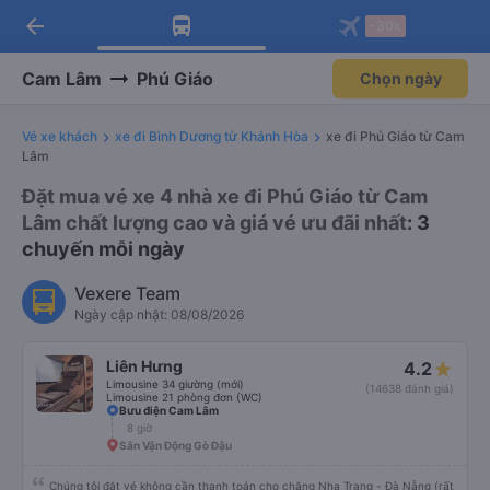
arrow_back
Tải app Vexere ngay!
Tải app Vexere
-30k
Mở app
Mở app
Nhận ưu đãi thành viên độc
-30k/ghế khi đặt vé máy bay qua
quyền
app
Cam Lâm
Phú Giáo
Chọn ngày
Vé xe khách
xe đi Bình Dương từ Khánh Hòa
xe đi Phú Giáo từ Cam
Lâm
Đặt mua vé xe 4 nhà xe đi Phú Giáo từ Cam
Lâm chất lượng cao và giá vé ưu đãi nhất
: 3
chuyến mỗi ngày
Vexere Team
Ngày cập nhật: 08/08/2026
Liên Hưng
4.2
Limousine 34 giường (mới)
(14638 đánh giá)
Limousine 21 phòng đơn (WC)
Bưu điện Cam Lâm
8 giờ
Sân Vận Động Gò Đậu
Chúng tôi đặt vé không cần thanh toán cho chặng Nha Trang - Đà Nẵng (rất