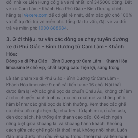
đó, nhà xe Liên Hưng có giá vé rẻ nhất, chỉ 345000 đồng. Đặt
vé xe Cam Lâm - Khánh Hòa Phú Giáo - Bình Dương chính
hãng tại
Vexere.com
để có giá rẻ nhất, đảm bảo giữ chỗ 100%
và hỗ trợ đổi trả vé miễn phí. Tổng đài tư vấn, đặt vé và đổi
trả vé miễn phí:
1900 888684
.
3. Giới thiệu, tư vấn các dòng xe chạy tuyến đường
xe đi Phú Giáo - Bình Dương từ Cam Lâm - Khánh
Hòa:
Dòng xe đi Phú Giáo - Bình Dương từ Cam Lâm - Khánh Hòa
limousine 9 chỗ vip, chất lượng cao: Tiện lợi, sang trọng
Là sản phẩm xe đi Phú Giáo - Bình Dương từ Cam Lâm -
Khánh Hòa limousine 9 chỗ cải tiến từ xe 16 chỗ. Nội thất
được làm lại với các ghế bọc da chuẩn Châu Âu, không chỉ êm
ái cho chuyến hành trình xa, mà còn mát mẻ và không hề bị
hầm bí như các ghế bọc da bình thường. Kèm theo các ghế
có nhiều tiện nghi hiện đại như ti-vi, tủ lạnh mini, ổ cắm usb,
đèn đọc sách, hệ thống âm thanh cao cấp. Có vách ngăn
riêng biệt giữa khoang lái và khoang hành khách. Khoảng
cách giữa các ghế ngồi rất thoải mái, không nhồi nhét. Luôn
đáp ứng được nhu cầu về sang trọng, thoải mái và tiện nghi