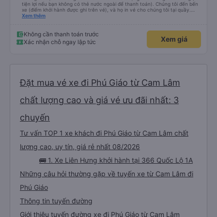
tiện lợi nếu bạn không có thẻ nước ngoài để thanh toán). Chúng tôi đến bến
xe (điểm khởi hành được ghi trên vé), và họ in vé cho chúng tôi tại quầy.
Chúng tôi cũng quyết định mua vé chiều về trực tiếp tại quầy, vì giá vé trên
Xem thêm
ứng dụng cũng giống nhau. Đầu tiên, chúng tôi đi xe buýt nhỏ đến điểm hẹn,
sau đó chuyển sang xe giường nằm. Tôi khuyên bạn nên mang theo áo len
ấm hoặc áo khoác mỏng, vì thỉnh thoảng trời khá lạnh, và chăn mền thì hơi
Không cần thanh toán trước
Xem giá
cũ, nhưng vẫn có sẵn. Cổng USB để sạc điện thoại hoạt động tốt, và có giấy
Xác nhận chỗ ngay lập tức
vệ sinh. Mọi thứ khá sạch sẽ. Chúng tôi trở về từ Đà Nẵng (bến xe Đà Nẵng,
Nhà ga B2, Lối ra 8) trên một loại xe buýt khác với ba hàng ghế ngả. Xe ít
rộng rãi hơn, nhưng vẫn khá thoải mái và tốt hơn nhiều so với một chuyến đi
8-10 tiếng ngồi một chỗ. Chúng tôi cũng dừng lại gần Nha Trang và sau đó
được đưa đến ga bằng xe buýt nhỏ. Họ cũng vận chuyển hàng hóa trong
suốt chuyến đi, và có thể sẽ có những điểm dừng chân. Tôi khuyên bạn nên
chọn công ty này và đặt chỗ ngồi VIP.
Đặt mua vé xe đi Phú Giáo từ Cam Lâm
chất lượng cao và giá vé ưu đãi nhất: 3
chuyến
Tư vấn TOP 1 xe khách đi Phú Giáo từ Cam Lâm chất
lượng cao, uy tín, giá rẻ nhất 08/2026
🚌 1. Xe Liên Hưng khởi hành tại 366 Quốc Lộ 1A
Những câu hỏi thường gặp về tuyến xe từ Cam Lâm đi
Phú Giáo
Thông tin tuyến đường
Giới thiệu tuyến đường xe đi Phú Giáo từ Cam Lâm