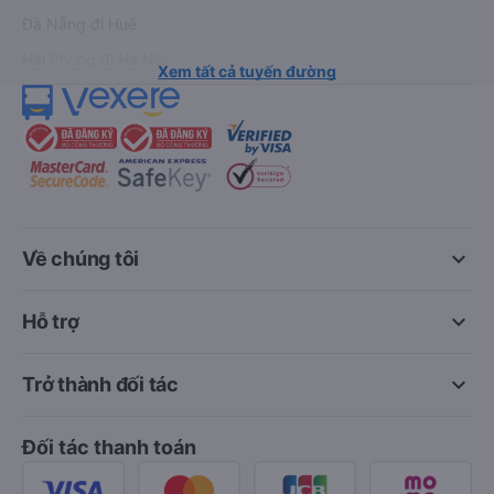
Đà Nẵng đi Huế
Hải Phòng đi Hà Nội
Xem tất cả tuyến đường
keyboard_arrow_down
Về chúng tôi
keyboard_arrow_down
Hỗ trợ
keyboard_arrow_down
Trở thành đối tác
Đối tác thanh toán