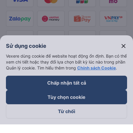
close
Sử dụng cookie
Vexere dùng cookie để website hoạt động ổn định. Bạn có thể
xem chi tiết hoặc thay đổi lựa chọn bất kỳ lúc nào trong phần
Quản lý cookie. Tìm hiểu thêm trong
Chính sách Cookie
.
Chấp nhận tất cả
Tùy chọn cookie
Từ chối
Theo dõi chúng tôi trên
Facebook
Tiktok
Youtube