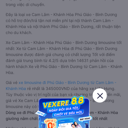
trong việc di chuyển.
Đây là loại xe Cam Lâm - Khánh Hòa Phú Giáo - Bình Dương
có hỗ trợ đón/trả tận nơi miễn phí tại nội thành Cam Lâm -
Khánh Hòa và nội thành Phú Giáo - Bình Dương, rất thuận tiện
cho du khách.
Xe Cam Lâm - Khánh Hòa Phú Giáo - Bình Dương limousine tốt
nhất: Xe từ Cam Lâm - Khánh Hòa đi Phú Giáo - Bình Dương
limousine được đánh giá chung có chất lượng Tốt với điểm
đánh giá trung bình từ 4.2/5 dựa trên 14631 phản hồi của
hành khách Xe về Phú Giáo - Bình Dương từ Cam Lâm - Khánh
Hòa.
Giá vé
xe limousine đi Phú Giáo - Bình Dương từ Cam Lâm -
Khánh Hòa
rẻ nhất là 345000VND của hãng xe Liên Hưng.
Tùy thuộc vào vị trí ngồi của bạn và chương trình khuyến mãi,
giá vé Xe Cam Lâm - Khánh Hòa đi Phú Giáo - Bình Dương
limousine này có thể sẽ rẻ hơn
Dòng xe đi Phú Giáo - Bình Dương từ Cam Lâm - Khánh Hòa
giường nằm chất lượng cao: Thoải mái, giá cả tốt nhất