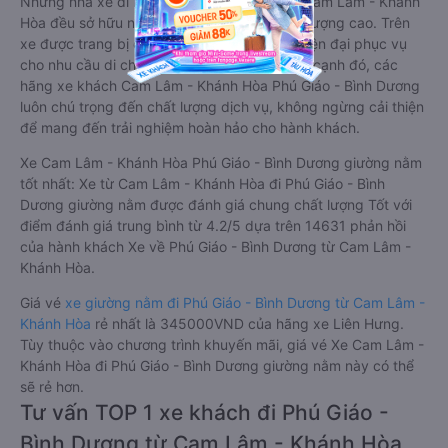
Những nhà xe đi Phú Giáo - Bình Dương từ Cam Lâm - Khánh
Hòa đều sở hữu những xe giường nằm chất lượng cao. Trên
xe được trang bị đầy đủ các trang thiết bị hiện đại phục vụ
cho nhu cầu di chuyển của hành khách. Bên cạnh đó, các
hãng xe khách Cam Lâm - Khánh Hòa Phú Giáo - Bình Dương
luôn chú trọng đến chất lượng dịch vụ, không ngừng cải thiện
để mang đến trải nghiệm hoàn hảo cho hành khách.
Xe Cam Lâm - Khánh Hòa Phú Giáo - Bình Dương giường nằm
tốt nhất: Xe từ Cam Lâm - Khánh Hòa đi Phú Giáo - Bình
Dương giường nằm được đánh giá chung chất lượng Tốt với
điểm đánh giá trung bình từ 4.2/5 dựa trên 14631 phản hồi
của hành khách Xe về Phú Giáo - Bình Dương từ Cam Lâm -
Khánh Hòa.
Giá vé
xe giường nằm đi Phú Giáo - Bình Dương từ Cam Lâm -
Khánh Hòa
rẻ nhất là 345000VND của hãng xe Liên Hưng.
Tùy thuộc vào chương trình khuyến mãi, giá vé Xe Cam Lâm -
Khánh Hòa đi Phú Giáo - Bình Dương giường nằm này có thể
sẽ rẻ hơn.
Tư vấn TOP 1 xe khách đi Phú Giáo -
Bình Dương từ Cam Lâm - Khánh Hòa