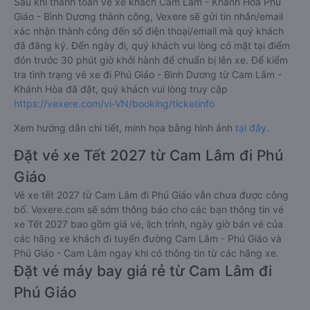
Sau khi thanh toán vé xe khách Cam Lâm - Khánh Hòa Phú
Giáo - Bình Dương thành công, Vexere sẽ gửi tin nhắn/email
xác nhận thành công đến số điện thoại/email mà quý khách
đã đăng ký. Đến ngày đi, quý khách vui lòng có mặt tại điểm
đón trước 30 phút giờ khởi hành để chuẩn bị lên xe. Để kiểm
tra tình trạng vé xe đi Phú Giáo - Bình Dương từ Cam Lâm -
Khánh Hòa đã đặt, quý khách vui lòng truy cập
https://vexere.com/vi-VN/booking/ticketinfo
Xem hướng dẫn chi tiết, minh họa bằng hình ảnh
tại đây.
Đặt vé xe Tết 2027 từ Cam Lâm đi Phú
Giáo
Vé xe tết 2027 từ Cam Lâm đi Phú Giáo vẫn chưa được công
bố. Vexere.com sẽ sớm thông báo cho các bạn thông tin vé
xe Tết 2027 bao gồm giá vé, lịch trình, ngày giờ bán vé của
các hãng xe khách đi tuyến đường Cam Lâm - Phú Giáo và
Phú Giáo - Cam Lâm ngay khi có thông tin từ các hãng xe.
Đặt vé máy bay giá rẻ từ Cam Lâm đi
Phú Giáo