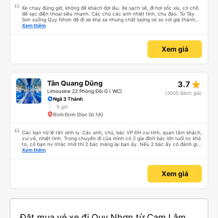
Xe chạy đúng giờ, không để khách đợi lâu. Xe sạch sẽ, đi hơi sốc xíu, có chỗ
để sạc điện thoại siêu nhanh. Các chú các anh nhiệt tình, chu đáo. Từ Tây
Sơn xuống Quy Nhơn để đi xe khá xa nhưng chất lượng ok so với giá thành
chung.
Xem thêm
Xem giá
star_rate
Tân Quang Dũng
3.7
Limousine 22 Phòng Đôi G ( WC)
(3005 đánh giá)
Ngã 3 Thành
5 giờ
Bình Định (Dọc QL1A)
Các bạn nữ lễ tân xinh iu. Các anh, chú, bác VP ĐH vui tính, quan tâm khách,
vui vẻ, nhiệt tình. Trong chuyến đi của mình có 2 gia đình bác lớn tuổi nc khá
to, có bạn nv nhắc nhở thì 2 bác mắng lại bạn ấy. Nếu 2 bác ấy có đánh giá
xấu thì mình ngược lại nha. Bạn ấy nhắc nhở rất đúng. 2 bác nói rất to. To
Xem thêm
đến lỗi mình ngủ còn mơ được câu chuyện các bác nói với nhau xuất hiện
trong giấc mơ của mình luôn. Nên nếu bạn ấy bị phản ánh thì đừng trừ lương
bạn ấy nha. Nếu bạn ấy bị trừ thì bảo bạn ấy liên hệ sđt của mình, mình hỗ
Xem giá
trợ ạ. Số mình đuôi 666, chuyến ĐH-NT ngày 16/1. À các bạn nữ lễ tân xinh
iu còn đổi cho mình phòng đơn sang đôi xong còn note là (một mình) yêu
luôn. Nhưng phòng đôi mà nằm một thì mỗi lần xe rẽ 1 cái là ✈️ Ít đi xe khách
nhưng đủ để đánh giá 10/10.
Đặt mua vé xe đi Quy Nhơn từ Cam Lâm