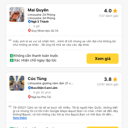
star_rate
Mai Quyên
4.0
Limousine 24 Phòng
(137 đánh giá)
Limousine 34 Phòng
Ngã 3 Thành
3 giờ
Quy Nhơn dọc QL1A
mấy anh lơ xe vui vẻ nhiệt tình , mình đi trễ nhưng xe vẫn đợi chứ không bỏ
như những xe khác . Sẽ ủng hộ nhà xe vào các dịp khác
Không cần thanh toán trước
Xem giá
Xác nhận chỗ ngay lập tức
star_rate
Cúc Tùng
3.8
Limousine giường nằm đơn 21 chỗ (WC)
(3797 đánh giá)
Bưu Điện Cam Lâm
4 giờ 30 phút
Ngã ba Phú Tài
79-05527 Cảm ơn tài xế xe buýt rất nhiều. Tôi là người Hàn Quốc, không biết
gì cả nhưng tôi cứ hỏi trên Google Maps &quot;Bạn có chắc chắn sẽ đến đây
không?&quot; và hỏi những câu hỏi lạ như &quot;Bạn có thể đưa tôi đến
khách sạn của chúng tôi không?&quot; Nhưng tài xế đã quan tâm. của mọi
Xem thêm
thứ. Vốn dĩ tôi đến lúc 2h30 sáng và được thông báo lúc đó nhưng tài xế bảo
tôi ngủ thêm, đợi ở trạm xăng và thậm chí còn đón tôi tại khách sạn bằng xe