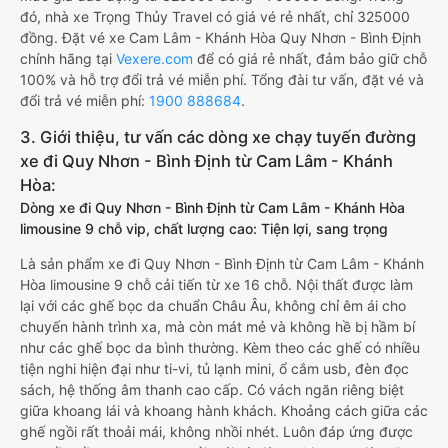
đó, nhà xe Trọng Thủy Travel có giá vé rẻ nhất, chỉ 325000
đồng. Đặt vé xe Cam Lâm - Khánh Hòa Quy Nhơn - Bình Định
chính hãng tại
Vexere.com
để có giá rẻ nhất, đảm bảo giữ chỗ
100% và hỗ trợ đổi trả vé miễn phí. Tổng đài tư vấn, đặt vé và
đổi trả vé miễn phí:
1900 888684
.
3. Giới thiệu, tư vấn các dòng xe chạy tuyến đường
xe đi Quy Nhơn - Bình Định từ Cam Lâm - Khánh
Hòa:
Dòng xe đi Quy Nhơn - Bình Định từ Cam Lâm - Khánh Hòa
limousine 9 chỗ vip, chất lượng cao: Tiện lợi, sang trọng
Là sản phẩm xe đi Quy Nhơn - Bình Định từ Cam Lâm - Khánh
Hòa limousine 9 chỗ cải tiến từ xe 16 chỗ. Nội thất được làm
lại với các ghế bọc da chuẩn Châu Âu, không chỉ êm ái cho
chuyến hành trình xa, mà còn mát mẻ và không hề bị hầm bí
như các ghế bọc da bình thường. Kèm theo các ghế có nhiều
tiện nghi hiện đại như ti-vi, tủ lạnh mini, ổ cắm usb, đèn đọc
sách, hệ thống âm thanh cao cấp. Có vách ngăn riêng biệt
giữa khoang lái và khoang hành khách. Khoảng cách giữa các
ghế ngồi rất thoải mái, không nhồi nhét. Luôn đáp ứng được