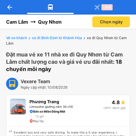
arrow_back
-30k
Cam Lâm
Quy Nhơn
Chọn ngày
Vé xe khách
xe đi Bình Định từ Khánh Hòa
xe đi Quy Nhơn từ Cam
Lâm
Đặt mua vé xe 11 nhà xe đi Quy Nhơn từ Cam
Lâm chất lượng cao và giá vé ưu đãi nhất
: 18
chuyến mỗi ngày
Vexere Team
Ngày cập nhật: 10/08/2026
Phương Trang
4.8
Limousine giường nằm 34 chỗ
(4011 đánh giá)
Bến xe Miền Đông Mới
13 giờ
Phú Tài
Excellent bus and very safe driving. To make this a 5-star experience, I