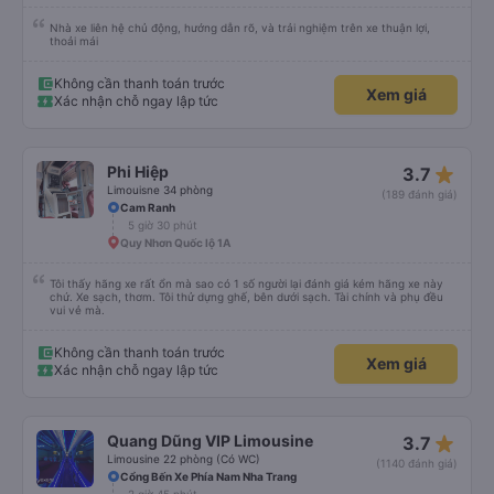
Nhà xe liên hệ chủ động, hướng dẫn rõ, và trải nghiệm trên xe thuận lợi,
thoải mái
Không cần thanh toán trước
Xem giá
Xác nhận chỗ ngay lập tức
star_rate
Phi Hiệp
3.7
Limouisne 34 phòng
(189 đánh giá)
Cam Ranh
5 giờ 30 phút
Quy Nhơn Quốc lộ 1A
Tôi thấy hãng xe rất ổn mà sao có 1 số người lại đánh giá kém hãng xe này
chứ. Xe sạch, thơm. Tôi thử dựng ghế, bên dưới sạch. Tài chính và phụ đều
vui vẻ mà.
Không cần thanh toán trước
Xem giá
Xác nhận chỗ ngay lập tức
star_rate
Quang Dũng VIP Limousine
3.7
Limousine 22 phòng (Có WC)
(1140 đánh giá)
Cổng Bến Xe Phía Nam Nha Trang