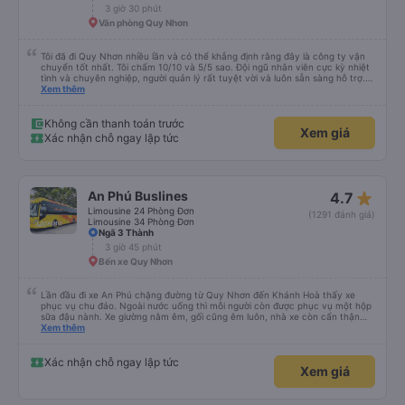
3 giờ 30 phút
Văn phòng Quy Nhơn
Tôi đã đi Quy Nhơn nhiều lần và có thể khẳng định rằng đây là công ty vận
chuyển tốt nhất. Tôi chấm 10/10 và 5/5 sao. Đội ngũ nhân viên cực kỳ nhiệt
tình và chuyên nghiệp, người quản lý rất tuyệt vời và luôn sẵn sàng hỗ trợ.
Ghế ngồi thoải mái, phong cách lái xe an toàn và êm ái. Tài xế thân thiện,
Xem thêm
chu đáo và luôn sẵn lòng giúp đỡ hành khách khi cần. Tôi hoàn toàn khuyến
nghị mọi người lựa chọn nhà xe này. ⭐⭐⭐⭐⭐
Không cần thanh toán trước
Xem giá
Xác nhận chỗ ngay lập tức
star_rate
An Phú Buslines
4.7
Limousine 24 Phòng Đơn
(1291 đánh giá)
Limousine 34 Phòng Đơn
Ngã 3 Thành
3 giờ 45 phút
Bến xe Quy Nhơn
Lần đầu đi xe An Phú chặng đường từ Quy Nhơn đến Khánh Hoà thấy xe
phục vụ chu đáo. Ngoài nước uống thì mỗi người còn được phục vụ một hộp
sữa đậu nành. Xe giường nằm êm, gối cũng êm luôn, nhà xe còn cẩn thận
treo thêm ở mỗi giường một cái giỏ nhỏ để đựng chai nước uống tránh rớt.
Xem thêm
Lái xe chạy an toàn, không phóng nhanh vượt ẩu. Dù lúc đi xe trống rất
nhiều chỗ những xe chỉ đón những khách đã đặt xe trước, không đón khách
ngoài (với số tiền bỏ ra cho tuyến đường như vậy thì thấy rất tốt)
Xác nhận chỗ ngay lập tức
Xem giá