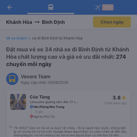
arrow_back
Tải app Vexere ngay!
Tải app Vexere
-30k
Mở app
Mở app
Nhận ưu đãi thành viên độc
-30k/ghế khi đặt vé máy bay qua
quyền
app
Khánh Hòa
Bình Định
Chọn ngày
Vé xe khách
xe đi Bình Định từ Khánh Hòa
Đặt mua vé xe 34 nhà xe đi Bình Định từ Khánh
Hòa chất lượng cao và giá vé ưu đãi nhất
: 274
chuyến mỗi ngày
Vexere Team
Ngày cập nhật: 06/08/2026
Cúc Tùng
3.8
Limousine giường nằm đơn 21 chỗ (WC)
(3784 đánh giá)
Văn Phòng Nha Trang
6 giờ
Ngã ba Phú Tài
79-05527 Cảm ơn tài xế xe buýt rất nhiều. Tôi là người Hàn Quốc, không biết
gì cả nhưng tôi cứ hỏi trên Google Maps &quot;Bạn có chắc chắn sẽ đến đây
không?&quot; và hỏi những câu hỏi lạ như &quot;Bạn có thể đưa tôi đến