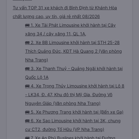
Tư vấn TOP 31 xe khách đi Bình Định từ Khánh Hòa
chất lượng cao, uy tín, giá rẻ nhất 08/2026
🚌 1. Xe Tài Phát Limousine khởi hành tại Cây
xăng 34 / cây xăng 11, QL 1A,
🚌 2. Xe BB Limousine khởi hành tại STH 25-28
Thích Quảng Đức, KĐT Hà Quang 2 (Văn phòng
Nha Trang)
🚌 3. Xe Thanh Thuỷ - Quảng Ngãi khởi hành tại
Quốc Lộ 1A
🚌 4. Xe Trọng Thủy Limousine khởi hành tại Lô 8
- LK34, Đ. 47, Khu đô thị Mỹ Gia, Đường Võ
Nguyên Giáp (Văn phòng Nha Trang)
🚌 5. Xe Phương Trang khởi hành tại (Bến xe Ga)
🚌 6. Xe Sao Limousine khởi hành tại 3K, chung
cư CT2, đường Tố Hữu (VP Nha Trang)
🚌 7. Xe An Phú Buslines khởi hành tại Đường