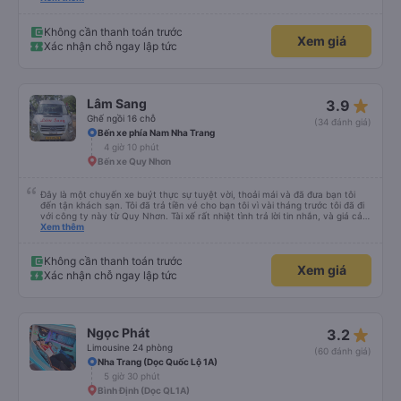
nhanh đến nỗi tôi hầu như không nhận ra chúng. Nhà vệ sinh sạch sẽ, dịch
vụ tuyệt vời. Nhìn chung, đó là một trải nghiệm tuyệt vời. Nhân tiện, hành
trình đến Thành phố Hồ Chí Minh không nhanh đến vậy. Nhưng hành trình
Không cần thanh toán trước
Xem giá
trở về thì nhanh hơn. Chăn ga gối đệm sạch sẽ, và tôi ngủ rất ngon ❤️
Xác nhận chỗ ngay lập tức
star_rate
Lâm Sang
3.9
Ghế ngồi 16 chỗ
(34 đánh giá)
Bến xe phía Nam Nha Trang
4 giờ 10 phút
Bến xe Quy Nhơn
Đây là một chuyến xe buýt thực sự tuyệt vời, thoải mái và đã đưa bạn tôi
đến tận khách sạn. Tôi đã trả tiền vé cho bạn tôi vì vài tháng trước tôi đã đi
với công ty này từ Quy Nhơn. Tài xế rất nhiệt tình trả lời tin nhắn, và giá cả
rất hợp lý, rẻ hơn so với các lựa chọn khác cho dịch vụ 5 sao. Rất đáng để
Xem thêm
trải nghiệm.
Không cần thanh toán trước
Xem giá
Xác nhận chỗ ngay lập tức
star_rate
Ngọc Phát
3.2
Limousine 24 phòng
(60 đánh giá)
Nha Trang (Dọc Quốc Lộ 1A)
5 giờ 30 phút
Bình Định (Dọc QL1A)