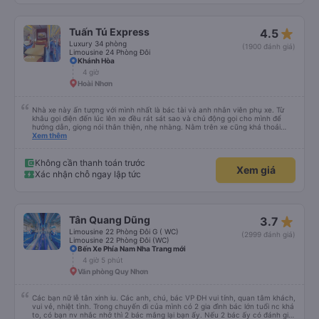
cổng USB. Tôi không thể kết nối Wi-Fi, nhưng đó có thể là lỗi của tôi. Đối với
những người thừa cân hoặc rất cao, tôi khuyên bạn nên chọn xe buýt có ít
chỗ ngồi hơn (có khoảng 35 chỗ, và tôi không thừa cân, nhưng vẫn hơi
star_rate
Tuấn Tú Express
4.5
chật). Tôi khuyên bạn nên chọn chỗ ngồi phía dưới và giữa.
Luxury 34 phòng
(1900 đánh giá)
Limousine 24 Phòng Đôi
Khánh Hòa
4 giờ
Hoài Nhơn
Nhà xe này ấn tượng với mình nhất là bác tài và anh nhân viên phụ xe. Từ
khâu gọi điện đến lúc lên xe đều rát sát sao và chủ động gọi cho mình để
hướng dẫn, giọng nói thân thiện, nhẹ nhàng. Nằm trên xe cũng khá thoải
mái, chăn nệm nước suối đầy đủ. Chuyến xe của mình hầu hết là các cô bác
Xem thêm
lớn tuổi thế nên khi hít thở sẽ thấy có một chút mùi người già Lúc xuống xe,
điểm thả của mình ban đầu dự kiến là Ngã 3 Sợi ( Nha Trang ) và bắt Grab
nhưng các anh hướng dẫn mình xuống ở đây không có ma nào dám chở đâu
Không cần thanh toán trước
Xem giá
( vì đây là địa bàn của thế lực xe ôm ngầm, dân chơi cỏ kẹo ke...) Và thế là
Xác nhận chỗ ngay lập tức
mình được chở xuống Ngã 3 thành , nơi sáng sủa an toàn hơn. Một Chuyến
xe được biết thêm nhiều câu chuyện mới. Cảm ơn nhà xe đã giúp đỡ
star_rate
Tân Quang Dũng
3.7
Limousine 22 Phòng Đôi G ( WC)
(2999 đánh giá)
Limousine 22 Phòng Đôi (WC)
Bến Xe Phía Nam Nha Trang mới
4 giờ 5 phút
Văn phòng Quy Nhơn
Các bạn nữ lễ tân xinh iu. Các anh, chú, bác VP ĐH vui tính, quan tâm khách,
vui vẻ, nhiệt tình. Trong chuyến đi của mình có 2 gia đình bác lớn tuổi nc khá
to, có bạn nv nhắc nhở thì 2 bác mắng lại bạn ấy. Nếu 2 bác ấy có đánh giá