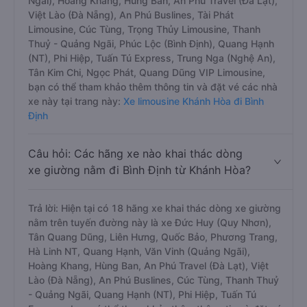
Ngãi), Hoàng Khang, Hùng Ban, An Phú Travel (Đà Lạt),
Việt Lào (Đà Nẵng), An Phú Buslines, Tài Phát
Limousine, Cúc Tùng, Trọng Thủy Limousine, Thanh
Thuỷ - Quảng Ngãi, Phúc Lộc (Bình Định), Quang Hạnh
(NT), Phi Hiệp, Tuấn Tú Express, Trung Nga (Nghệ An),
Tân Kim Chi, Ngọc Phát, Quang Dũng VIP Limousine,
bạn có thể tham khảo thêm thông tin và đặt vé các nhà
xe này tại trang này:
Xe limousine Khánh Hòa đi Bình
Định
Câu hỏi: Các hãng xe nào khai thác dòng
xe giường nằm đi Bình Định từ Khánh Hòa?
Trả lời: Hiện tại có 18 hãng xe khai thác dòng xe giường
nằm trên tuyến đường này là xe Đức Huy (Quy Nhơn),
Tân Quang Dũng, Liên Hưng, Quốc Bảo, Phương Trang,
Hà Linh NT, Quang Hạnh, Văn Vinh (Quảng Ngãi),
Hoàng Khang, Hùng Ban, An Phú Travel (Đà Lạt), Việt
Lào (Đà Nẵng), An Phú Buslines, Cúc Tùng, Thanh Thuỷ
- Quảng Ngãi, Quang Hạnh (NT), Phi Hiệp, Tuấn Tú