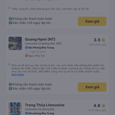
Thấy cũng ổn, mình không quá cần cẩu, với mình vậy là tốt rồi
Không cần thanh toán trước
Xem giá
Xác nhận chỗ ngay lập tức
star_rate
Quang Hạnh (NT)
3.5
Limousine 22 phòng đơn (WC)
(442 đánh giá)
Văn Phòng Nha Trang
5 giờ 25 phút
Ngã 3 Phú Tài
Nhà xe rất lịch sự, bác tài lái xe êm, các anh nhân viên không làm phiền khi
không cần thiết, khách đặt chỗ ở đâu là được ở phòng đó, không bị tự ý xếp
như các nhà xe khác. Một điểm cộng cho uy tín là có nhiều khách nước
Xem thêm
ngoài đi cùng chuyến để đến Nha Trang nha!
Không cần thanh toán trước
Xem giá
Xác nhận chỗ ngay lập tức
star_rate
Trọng Thủy Limousine
4.8
Limousine 24 phòng Đôi
(1731 đánh giá)
Văn phòng Nha Trang