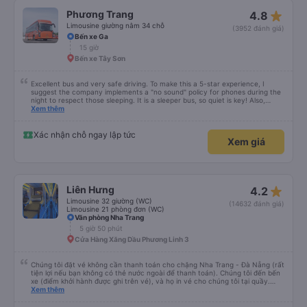
star_rate
Phương Trang
4.8
Limousine giường nằm 34 chỗ
(3952 đánh giá)
Bến xe Ga
15 giờ
Bến xe Tây Sơn
Excellent bus and very safe driving. To make this a 5-star experience, I
suggest the company implements a "no sound" policy for phones during the
night to respect those sleeping. It is a sleeper bus, so quiet is key! Also,
please display the Wi-Fi password clearly inside the cabin for convenience. I
Xem thêm
would definitely ride with them again! -------------- ​ Xe chất lượng tốt và
tài xế lái xe rất an toàn. Để dịch vụ hoàn hảo hơn, tôi góp ý nhà xe nên có
quy định rõ ràng về việc giữ im lặng (tắt âm thanh điện thoại) vào ban đêm
Xác nhận chỗ ngay lập tức
Xem giá
để tránh làm phiền hành khách khác ngủ. Ngoài ra, nhà xe nên dán sẵn mật
khẩu Wi-Fi trong xe để hành khách dễ dàng sử dụng. Tôi vẫn sẽ tiếp tục ủng
hộ nhà xe trong tương lai!
star_rate
Liên Hưng
4.2
Limousine 32 giường (WC)
(14632 đánh giá)
Limousine 21 phòng đơn (WC)
Văn phòng Nha Trang
5 giờ 50 phút
Cửa Hàng Xăng Dầu Phương Linh 3
Chúng tôi đặt vé không cần thanh toán cho chặng Nha Trang - Đà Nẵng (rất
tiện lợi nếu bạn không có thẻ nước ngoài để thanh toán). Chúng tôi đến bến
xe (điểm khởi hành được ghi trên vé), và họ in vé cho chúng tôi tại quầy.
Chúng tôi cũng quyết định mua vé chiều về trực tiếp tại quầy, vì giá vé trên
Xem thêm
ứng dụng cũng giống nhau. Đầu tiên, chúng tôi đi xe buýt nhỏ đến điểm hẹn,
sau đó chuyển sang xe giường nằm. Tôi khuyên bạn nên mang theo áo len