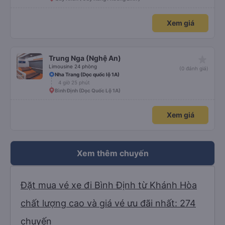
Xem giá
star_rate
Trung Nga (Nghệ An)
Limousine 24 phòng
(0 đánh giá)
Nha Trang (Dọc quốc lộ 1A)
4 giờ 25 phút
Bình Định (Dọc Quốc Lộ 1A)
Xem giá
Xem thêm chuyến
Đặt mua vé xe đi Bình Định từ Khánh Hòa
chất lượng cao và giá vé ưu đãi nhất: 274
chuyến