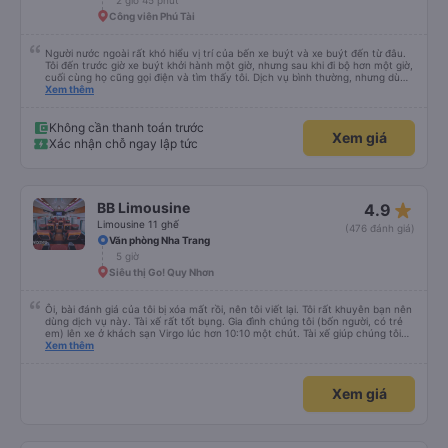
2 giờ 45 phút
Công viên Phú Tài
Người nước ngoài rất khó hiểu vị trí của bến xe buýt và xe buýt đến từ đâu.
Tôi đến trước giờ xe buýt khởi hành một giờ, nhưng sau khi đi bộ hơn một giờ,
cuối cùng họ cũng gọi điện và tìm thấy tôi. Dịch vụ bình thường, nhưng dù
sao thì tôi ngủ ngon hơn ở khách sạn vì tôi rất thoải mái. Sẽ tuyệt hơn nếu
Xem thêm
tiếng còi xe bớt to hơn. Nhưng tôi thích nó nên tôi cho điểm tối đa. Cảm ơn
bạn rất nhiều.
Không cần thanh toán trước
Xem giá
Xác nhận chỗ ngay lập tức
star_rate
BB Limousine
4.9
Limousine 11 ghế
(476 đánh giá)
Văn phòng Nha Trang
5 giờ
Siêu thị Go! Quy Nhơn
Ôi, bài đánh giá của tôi bị xóa mất rồi, nên tôi viết lại. Tôi rất khuyên bạn nên
dùng dịch vụ này. Tài xế rất tốt bụng. Gia đình chúng tôi (bốn người, có trẻ
em) lên xe ở khách sạn Virgo lúc hơn 10:10 một chút. Tài xế giúp chúng tôi
chất hành lý lên xe, và khi chuẩn bị rời đi, anh ấy hỏi chúng tôi định đến
Xem thêm
khách sạn nào ở Tuy Hòa. Khi chúng tôi nói với anh ấy là chúng tôi đến Sun
Village Resort (hơi xa trung tâm Tuy Hòa), anh ấy có vẻ hơi bối rối. Anh ấy
nói không thể đưa chúng tôi đến khách sạn đó mà sẽ thả chúng tôi xuống
Xem giá
gần đó và bảo chúng tôi bắt taxi. Chúng tôi rất biết ơn anh ấy. Vì đây là lần
đầu tiên đến đó, chúng tôi không chắc có thể bắt được taxi hay Grab, nên
chúng tôi đang tìm taxi. Nhưng khi đến nơi, wow~~ một chiếc taxi đang đợi
sẵn~~~ Cái gì thế này~~????? Tài xế của Bb Limousine đã gọi taxi cho chúng
tôi trước. Wow, tôi rất biết ơn. Vì chúng tôi không nói được tiếng Anh, nên