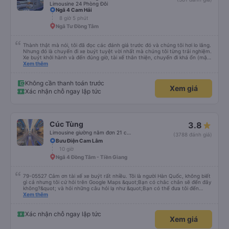
Limousine 24 Phòng Đôi
Ngã 4 Cam Hải
8 giờ 5 phút
Ngã Tư Đồng Tâm
Thành thật mà nói, tôi đã đọc các đánh giá trước đó và chúng tôi hơi lo lắng.
Nhưng đó là chuyến đi xe buýt tuyệt vời nhất mà chúng tôi từng trải nghiệm.
Xe buýt khởi hành và đến đúng giờ, tài xế thân thiện, chuyến đi khá ổn (mặc
dù vẫn hơi xóc, nhưng đó là đặc trưng của Việt Nam ^^), và chỗ ngồi thoải
Xem thêm
mái. Chúng tôi thực sự rất hài lòng.
Không cần thanh toán trước
Xem giá
Xác nhận chỗ ngay lập tức
Cúc Tùng
3.8
Limousine giường nằm đơn 21 chỗ (WC)
(3788 đánh giá)
Bưu Điện Cam Lâm
10 giờ
Ngã 4 Đồng Tâm - Tiền Giang
79-05527 Cảm ơn tài xế xe buýt rất nhiều. Tôi là người Hàn Quốc, không biết
gì cả nhưng tôi cứ hỏi trên Google Maps &quot;Bạn có chắc chắn sẽ đến đây
không?&quot; và hỏi những câu hỏi lạ như &quot;Bạn có thể đưa tôi đến
khách sạn của chúng tôi không?&quot; Nhưng tài xế đã quan tâm. của mọi
Xem thêm
thứ. Vốn dĩ tôi đến lúc 2h30 sáng và được thông báo lúc đó nhưng tài xế bảo
tôi ngủ thêm, đợi ở trạm xăng và thậm chí còn đón tôi tại khách sạn bằng xe
limousine vào buổi sáng. ngu ngốc đến mức tôi nghĩ tài xế đã giúp tôi. Nếu
Xác nhận chỗ ngay lập tức
Xem giá
tài xế không ở đó, tôi vẫn đang suy nghĩ về câu chuyện đó vì nó chắc hẳn
rất nguy hiểm.. Cảm ơn rất nhiều.. Cảm ơn xe buýt 79-05527 rất nhiều tài