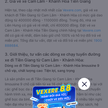
2. Giá vé xe Cam Lâm - Khánh Hòa Tiền Giang
Hiện tại, theo cập nhật mới nhất của
Vexere.com
, giá vé xe
khách đi Tiền Giang từ Cam Lâm - Khánh Hòa có mức giá dao
động từ 400000 đồng - 1100000 đồng. Trong đó, nhà xe
Liên Hưng có giá vé rẻ nhất, chỉ 400000 đồng. Đặt vé xe
Cam Lâm - Khánh Hòa Tiền Giang chính hãng tại
Vexere.com
để có giá rẻ nhất, đảm bảo giữ chỗ 100% và hỗ trợ đổi trả vé
miễn phí. Tổng đài tư vấn, đặt vé và đổi trả vé miễn phí:
1900
888684
.
3. Giới thiệu, tư vấn các dòng xe chạy tuyến đường
xe đi Tiền Giang từ Cam Lâm - Khánh Hòa:
Dòng xe đi Tiền Giang từ Cam Lâm - Khánh Hòa limousine 9
chỗ vip, chất lượng cao: Tiện lợi, sang trọng
Là sản phẩm xe đi Tiền Giang từ Cam Lâm - Khánh Hòa
limousine 9 chỗ cải tiến từ xe 16 chỗ. Nội thất được làm lại với
các ghế bọc da chuẩn Châu Âu, không chỉ êm ái cho chuyến
hành trình xa, mà còn mát mẻ và không hề bị hầm bí như các
ghế bọc da bình thường. Kèm theo các ghế có nhiều tiện nghi
hiện đại như ti-vi, tủ lạnh mini, ổ cắm usb, đèn đọc sách, hệ