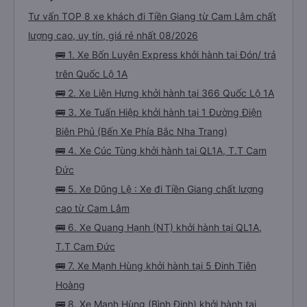
Tư vấn TOP 8 xe khách đi Tiền Giang từ Cam Lâm chất
lượng cao, uy tín, giá rẻ nhất 08/2026
🚌 1. Xe Bốn Luyện Express khởi hành tại Đón/ trả
trên Quốc Lộ 1A
🚌 2. Xe Liên Hưng khởi hành tại 366 Quốc Lộ 1A
🚌 3. Xe Tuấn Hiệp khởi hành tại 1 Đường Điện
Biên Phủ (Bến Xe Phía Bắc Nha Trang)
🚌 4. Xe Cúc Tùng khởi hành tại QL1A, T.T Cam
Đức
🚌 5. Xe Dũng Lệ : Xe đi Tiền Giang chất lượng
cao từ Cam Lâm
🚌 6. Xe Quang Hạnh (NT) khởi hành tại QL1A,
T.T Cam Đức
🚌 7. Xe Mạnh Hùng khởi hành tại 5 Đinh Tiên
Hoàng
🚌 8. Xe Mạnh Hùng (Bình Định) khởi hành tại