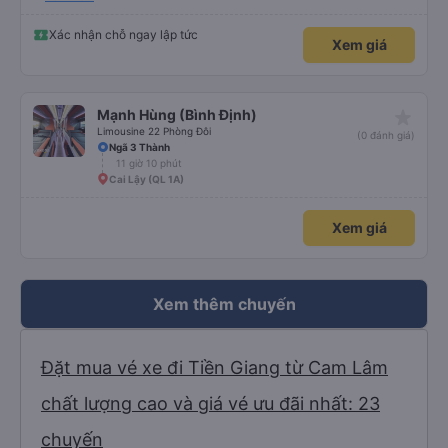
lời tán dương chân thành, kính chúc nhà xe ngày một hưng thịnh, vạn lộ bình
an.”
Xác nhận chỗ ngay lập tức
Xem giá
star_rate
Mạnh Hùng (Bình Định)
Limousine 22 Phòng Đôi
(0 đánh giá)
Ngã 3 Thành
11 giờ 10 phút
Cai Lậy (QL 1A)
Xem giá
Xem thêm chuyến
Đặt mua vé xe đi Tiền Giang từ Cam Lâm
chất lượng cao và giá vé ưu đãi nhất: 23
chuyến