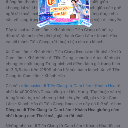
thống âm thanh cao cấp. Có vách ngăn riêng biệt giữa
khoang lái và khoang hành khách. Khoảng cách giữa các ghế
ngồi rất thoải mái, không nhồi nhét. Luôn đáp ứng được nhu
cầu về sang trọng, thoải mái và tiện nghi trong việc di chuyển.
Đây là loại xe Cam Lâm - Khánh Hòa Tiền Giang có hỗ trợ
đón/trả tận nơi miễn phí tại nội thành Cam Lâm - Khánh Hòa
và nội thành Tiền Giang, rất thuận tiện cho du khách.
Xe Cam Lâm - Khánh Hòa Tiền Giang limousine tốt nhất: Xe từ
Cam Lâm - Khánh Hòa đi Tiền Giang limousine được đánh giá
chung có chất lượng Trung bình với điểm đánh giá trung bình
từ 3.3/5 dựa trên 21509 phản hồi của hành khách Xe về Tiền
Giang từ Cam Lâm - Khánh Hòa.
Giá vé
xe limousine đi Tiền Giang từ Cam Lâm - Khánh Hòa
rẻ
nhất là 400000VND của hãng xe Liên Hưng. Tùy thuộc vào vị
trí ngồi của bạn và chương trình khuyến mãi, giá vé Xe Cam
Lâm - Khánh Hòa đi Tiền Giang limousine này có thể sẽ rẻ hơn
Dòng xe đi Tiền Giang từ Cam Lâm - Khánh Hòa giường nằm
chất lượng cao: Thoải mái, giá cả tốt nhất
Những nhà xe đi Tiền Giang từ Cam Lâm - Khánh Hòa đều sở