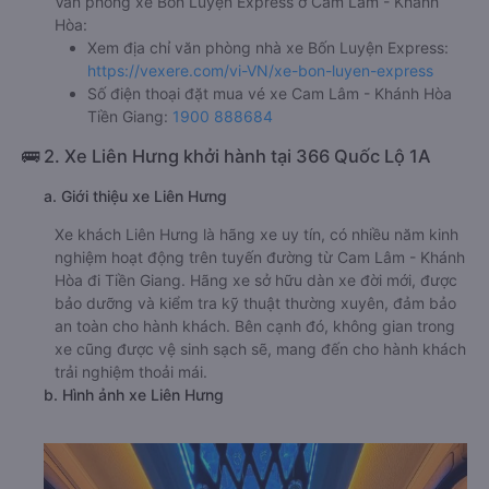
Văn phòng xe Bốn Luyện Express ở Cam Lâm - Khánh
Hòa:
Xem địa chỉ văn phòng nhà xe Bốn Luyện Express:
https://vexere.com/vi-VN/xe-bon-luyen-express
Số điện thoại đặt mua vé xe Cam Lâm - Khánh Hòa
Tiền Giang:
1900 888684
🚌 2. Xe Liên Hưng khởi hành tại 366 Quốc Lộ 1A
a. Giới thiệu xe Liên Hưng
Xe khách Liên Hưng là hãng xe uy tín, có nhiều năm kinh
nghiệm hoạt động trên tuyến đường từ Cam Lâm - Khánh
Hòa đi Tiền Giang. Hãng xe sở hữu dàn xe đời mới, được
bảo dưỡng và kiểm tra kỹ thuật thường xuyên, đảm bảo
an toàn cho hành khách. Bên cạnh đó, không gian trong
xe cũng được vệ sinh sạch sẽ, mang đến cho hành khách
trải nghiệm thoải mái.
b. Hình ảnh xe Liên Hưng