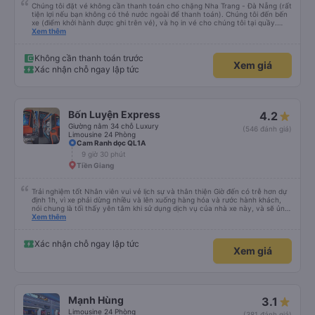
Chúng tôi đặt vé không cần thanh toán cho chặng Nha Trang - Đà Nẵng (rất
tiện lợi nếu bạn không có thẻ nước ngoài để thanh toán). Chúng tôi đến bến
xe (điểm khởi hành được ghi trên vé), và họ in vé cho chúng tôi tại quầy.
Chúng tôi cũng quyết định mua vé chiều về trực tiếp tại quầy, vì giá vé trên
Xem thêm
ứng dụng cũng giống nhau. Đầu tiên, chúng tôi đi xe buýt nhỏ đến điểm hẹn,
sau đó chuyển sang xe giường nằm. Tôi khuyên bạn nên mang theo áo len
ấm hoặc áo khoác mỏng, vì thỉnh thoảng trời khá lạnh, và chăn mền thì hơi
Không cần thanh toán trước
Xem giá
cũ, nhưng vẫn có sẵn. Cổng USB để sạc điện thoại hoạt động tốt, và có giấy
Xác nhận chỗ ngay lập tức
vệ sinh. Mọi thứ khá sạch sẽ. Chúng tôi trở về từ Đà Nẵng (bến xe Đà Nẵng,
Nhà ga B2, Lối ra 8) trên một loại xe buýt khác với ba hàng ghế ngả. Xe ít
rộng rãi hơn, nhưng vẫn khá thoải mái và tốt hơn nhiều so với một chuyến đi
8-10 tiếng ngồi một chỗ. Chúng tôi cũng dừng lại gần Nha Trang và sau đó
được đưa đến ga bằng xe buýt nhỏ. Họ cũng vận chuyển hàng hóa trong
Bốn Luyện Express
4.2
suốt chuyến đi, và có thể sẽ có những điểm dừng chân. Tôi khuyên bạn nên
chọn công ty này và đặt chỗ ngồi VIP.
Giường nằm 34 chỗ Luxury
(546 đánh giá)
Limousine 24 Phòng
Cam Ranh dọc QL1A
9 giờ 30 phút
Tiền Giang
Trải nghiệm tốt Nhân viên vui vẻ lịch sự và thân thiện Giờ đến có trễ hơn dự
định 1h, vì xe phải dừng nhiều và lên xuống hàng hóa và rước hành khách,
nói chung là tối thấy yên tâm khi sử dụng dịch vụ của nhà xe này, và sẽ ủng
hộ và giới thiệu cho người thân sử dụng dịch vụ của nhà xe này
Xem thêm
Xác nhận chỗ ngay lập tức
Xem giá
Mạnh Hùng
3.1
Limousine 24 Phòng
(381 đánh giá)