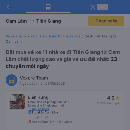
arrow_back
Tải app Vexere ngay!
Tải app Vexere
-30k
Mở app
Mở app
Nhận ưu đãi thành viên độc
-30k/ghế khi đặt vé máy bay qua
quyền
app
Cam Lâm
Tiền Giang
Chọn ngày
Vé xe khách
xe đi Tiền Giang từ Khánh Hòa
xe đi Tiền Giang từ
Cam Lâm
Đặt mua vé xe 11 nhà xe đi Tiền Giang từ Cam
Lâm chất lượng cao và giá vé ưu đãi nhất
: 23
chuyến mỗi ngày
Vexere Team
Ngày cập nhật: 06/08/2026
Liên Hưng
4.2
Limousine 21 phòng đơn (WC)
(14636 đánh giá)
Limousine 34 giường (mới)
+1 loại xe khác
Bưu điện Cam Lâm
9 giờ 15 phút
Ngã 4 Đồng Tâm - Tiền Giang