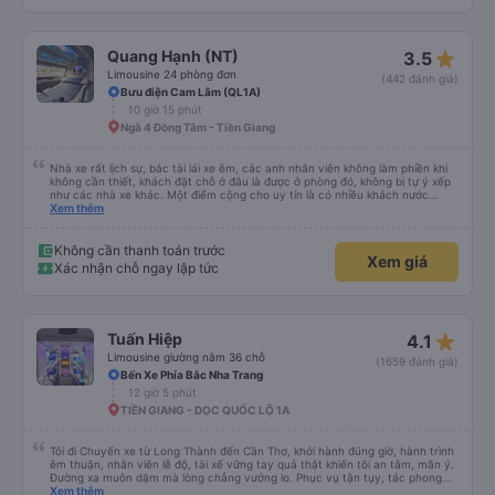
xế. Mình là người Hàn Quốc không biết gì nhưng tài xế đã giải quyết mọi việc
dù mình liên tục hỏi trên Google Maps &quot;Anh đi đây à?&quot; và hỏi
những câu hỏi kỳ lạ, &quot;Bạn có đưa chúng tôi đến khách sạn của chúng
tôi không?&quot; Vốn dĩ tôi đến lúc 2h30 sáng nhưng lúc đó không xuống xe
star_rate
Quang Hạnh (NT)
3.5
mà tài xế bảo tôi ngủ thêm và đợi ở trạm xăng, thậm chí còn đón khách sạn
bằng xe limousine vào buổi sáng. .Tôi nghĩ tài xế đã giúp tôi vì tôi trông ngu
Limousine 24 phòng đơn
(442 đánh giá)
ngốc quá.. Tôi vẫn nghĩ rằng nếu không có tài xế thì sẽ rất nguy hiểm.. Cảm
Bưu điện Cam Lâm (QL1A)
ơn từ tận đáy lòng.. 79-05527 Cảm ơn tài xế xe nhưng rất nhiều. Nếu bạn
10 giờ 15 phút
chưa biết cách thực hiện, hãy xem Google Maps hoạt động như thế nào,
&quot;B Bạn bị sao vậy?&quot; Chuyện gì xảy ra với bạn vậy?&quot; Bây giờ
Ngã 4 Đồng Tâm - Tiền Giang
là 2:30 và tôi đang nói về nó. ạn bằng xe bu lông Limousine. Tôi nghĩ tài xế
đã giúp tôi vì nhìn tôi quá ngu ngốc. Tôi vẫn đang nghĩ rằng sẽ rất nguy hiểm
nếu không có tài xế... Cảm ơn các bạn rất nhiều.
Nhà xe rất lịch sự, bác tài lái xe êm, các anh nhân viên không làm phiền khi
không cần thiết, khách đặt chỗ ở đâu là được ở phòng đó, không bị tự ý xếp
như các nhà xe khác. Một điểm cộng cho uy tín là có nhiều khách nước
Xem thêm
ngoài đi cùng chuyến để đến Nha Trang nha!
Không cần thanh toán trước
Xem giá
Xác nhận chỗ ngay lập tức
star_rate
Tuấn Hiệp
4.1
Limousine giường nằm 36 chỗ
(1659 đánh giá)
Bến Xe Phía Bắc Nha Trang
12 giờ 5 phút
TIỀN GIANG - DỌC QUỐC LỘ 1A
Tôi đi Chuyến xe từ Long Thành đến Cần Thơ, khởi hành đúng giờ, hành trình
êm thuận, nhân viên lễ độ, tài xế vững tay quả thật khiến tôi an tâm, mãn ý.
Đường xa muôn dặm mà lòng chẳng vướng lo. Phục vụ tận tụy, tác phong
nghiêm cẩn, hiếm thấy giữa thời buổi kim tiền vội vã. Xã hội loạn đạo. Xin gửi
Xem thêm