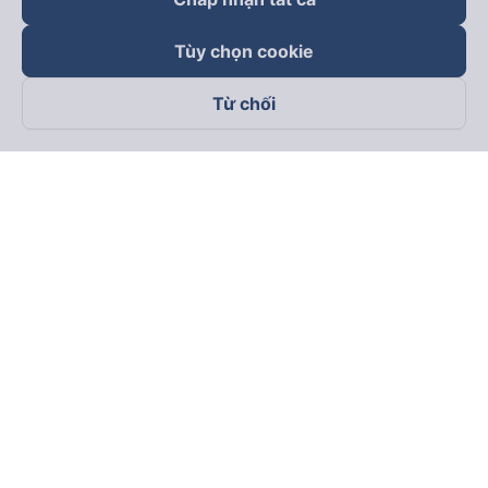
Tùy chọn cookie
Từ chối
Theo dõi chúng tôi trên
Facebook
Tiktok
Youtube
Công ty TNHH Thương Mại Dịch Vụ Vexere
Địa chỉ đăng ký kinh doanh: 8C Chữ Đồng Tử, Phường Tân
Sơn Nhất, TP. Hồ Chí Minh, Việt Nam
Địa chỉ
:
Lầu 2, toà nhà H3 Circo Hoàng Diệu, 384 Hoàng Diệu,
Phường Khánh Hội, TP Hồ Chí Minh, Việt Nam
Tầng 3, toà nhà 101 Láng Hạ, 101 Láng Hạ, Phường Láng, TP.
Hà Nội, Việt Nam
Giấy chứng nhận ĐKKD số 0315133726 do Sở KH và ĐT TP.
Hồ Chí Minh cấp lần đầu ngày 27/6/2018
Bản quyền © 2025 thuộc về Vexere.com