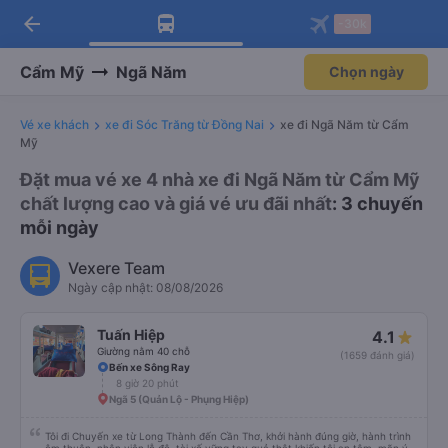
arrow_back
Tải app Vexere ngay!
Tải app Vexere
-30k
Mở app
Mở app
Nhận ưu đãi thành viên độc
-30k/ghế khi đặt vé máy bay qua
quyền
app
Cẩm Mỹ
Ngã Năm
Chọn ngày
Vé xe khách
xe đi Sóc Trăng từ Đồng Nai
xe đi Ngã Năm từ Cẩm
Mỹ
Đặt mua vé xe 4 nhà xe đi Ngã Năm từ Cẩm Mỹ
chất lượng cao và giá vé ưu đãi nhất
: 3 chuyến
mỗi ngày
Vexere Team
Ngày cập nhật: 08/08/2026
Tuấn Hiệp
4.1
Giường nằm 40 chỗ
(1659 đánh giá)
Bến xe Sông Ray
8 giờ 20 phút
Ngã 5 (Quản Lộ - Phụng Hiệp)
Tôi đi Chuyến xe từ Long Thành đến Cần Thơ, khởi hành đúng giờ, hành trình