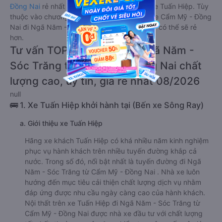
Đồng Nai
rẻ nhất là 340000VND của hãng xe Tuấn Hiệp. Tùy
thuộc vào chương trình khuyến mãi, giá vé Xe Cẩm Mỹ - Đồng
Nai đi Ngã Năm - Sóc Trăng giường nằm này có thể sẽ rẻ
hơn.
Tư vấn TOP 1 xe khách đi Ngã Năm -
Sóc Trăng từ Cẩm Mỹ - Đồng Nai chất
lượng cao, uy tín, giá rẻ nhất 08/2026
null
🚌 1. Xe Tuấn Hiệp khởi hành tại (Bến xe Sông Ray)
a. Giới thiệu xe Tuấn Hiệp
Hãng xe khách Tuấn Hiệp có khá nhiều năm kinh nghiệm
phục vụ hành khách trên nhiều tuyến đường khắp cả
nước. Trong số đó, nổi bật nhất là tuyến đường đi Ngã
Năm - Sóc Trăng từ Cẩm Mỹ - Đồng Nai . Nhà xe luôn
hướng đến mục tiêu cải thiện chất lượng dịch vụ nhằm
đáp ứng được nhu cầu ngày càng cao của hành khách.
Nội thất trên xe Tuấn Hiệp đi Ngã Năm - Sóc Trăng từ
Cẩm Mỹ - Đồng Nai được nhà xe đầu tư với chất lượng