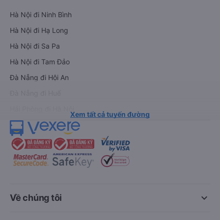
Hà Nội đi Ninh Bình
Hà Nội đi Hạ Long
Hà Nội đi Sa Pa
Hà Nội đi Tam Đảo
Đà Nẵng đi Hội An
Đà Nẵng đi Huế
Hải Phòng đi Hà Nội
Xem tất cả tuyến đường
keyboard_arrow_down
Về chúng tôi