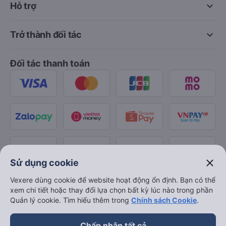
keyboard_arrow_down
Hỗ trợ
keyboard_arrow_down
Trở thành đối tác
Đối tác thanh toán
close
Sử dụng cookie
Vexere dùng cookie để website hoạt động ổn định. Bạn có thể
xem chi tiết hoặc thay đổi lựa chọn bất kỳ lúc nào trong phần
Quản lý cookie. Tìm hiểu thêm trong
Chính sách Cookie
.
Chấp nhận tất cả