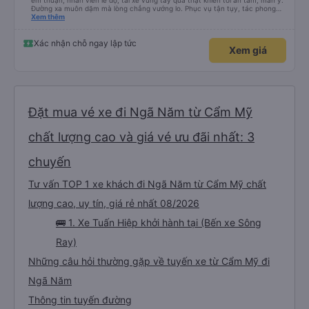
êm thuận, nhân viên lễ độ, tài xế vững tay quả thật khiến tôi an tâm, mãn ý.
Đường xa muôn dặm mà lòng chẳng vướng lo. Phục vụ tận tụy, tác phong
nghiêm cẩn, hiếm thấy giữa thời buổi kim tiền vội vã. Xã hội loạn đạo. Xin gửi
Xem thêm
lời tán dương chân thành, kính chúc nhà xe ngày một hưng thịnh, vạn lộ bình
an.”
Xác nhận chỗ ngay lập tức
Xem giá
Đặt mua vé xe đi Ngã Năm từ Cẩm Mỹ
chất lượng cao và giá vé ưu đãi nhất: 3
chuyến
Tư vấn TOP 1 xe khách đi Ngã Năm từ Cẩm Mỹ chất
lượng cao, uy tín, giá rẻ nhất 08/2026
🚌 1. Xe Tuấn Hiệp khởi hành tại (Bến xe Sông
Ray)
Những câu hỏi thường gặp về tuyến xe từ Cẩm Mỹ đi
Ngã Năm
Thông tin tuyến đường