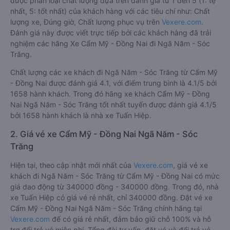
được phân loại chất lượng dựa trên đánh giá từ 1 đến 5 (1: tệ
nhất, 5: tốt nhất) của khách hàng với các tiêu chí như: Chất
lượng xe, Đúng giờ, Chất lượng phục vụ trên
Vexere.com
.
Đánh giá này được viết trực tiếp bởi các khách hàng đã trải
nghiệm các hãng Xe Cẩm Mỹ - Đồng Nai đi Ngã Năm - Sóc
Trăng.
Chất lượng các xe khách đi Ngã Năm - Sóc Trăng từ Cẩm Mỹ
- Đồng Nai được đánh giá 4.1, với điểm trung bình là 4.1/5 bởi
1658 hành khách. Trong đó hãng xe khách Cẩm Mỹ - Đồng
Nai Ngã Năm - Sóc Trăng tốt nhất tuyến được đánh giá 4.1/5
bởi 1658 hành khách là nhà xe Tuấn Hiệp.
2. Giá vé xe Cẩm Mỹ - Đồng Nai Ngã Năm - Sóc
Trăng
Hiện tại, theo cập nhật mới nhất của
Vexere.com
, giá vé xe
khách đi Ngã Năm - Sóc Trăng từ Cẩm Mỹ - Đồng Nai có mức
giá dao động từ 340000 đồng - 340000 đồng. Trong đó, nhà
xe Tuấn Hiệp có giá vé rẻ nhất, chỉ 340000 đồng. Đặt vé xe
Cẩm Mỹ - Đồng Nai Ngã Năm - Sóc Trăng chính hãng tại
Vexere.com
để có giá rẻ nhất, đảm bảo giữ chỗ 100% và hỗ
trợ đổi trả vé miễn phí. Tổng đài tư vấn, đặt vé và đổi trả vé