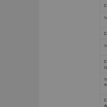
C
T
C
T
C
c
T
đ
C
đ