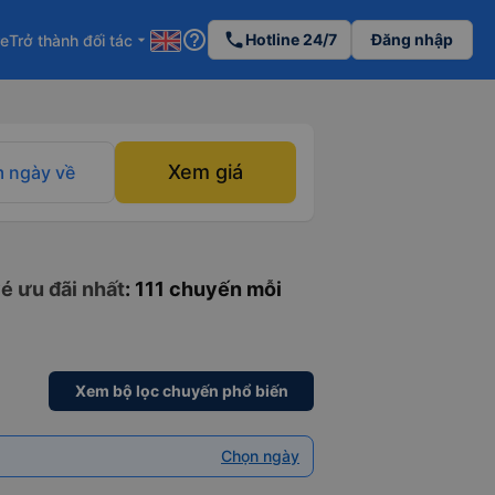
help_outline
phone
Hotline 24/7
Đăng nhập
re
Trở thành đối tác
arrow_drop_down
Xem giá
 ngày về
é ưu đãi nhất
: 111 chuyến mỗi
Xem bộ lọc chuyến phổ biến
Chọn ngày