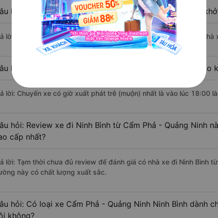
âu hỏi: Nhà xe đi Cẩm Phả - Quảng Ninh Ninh Bình nào khở
rả lời: Chuyến xe có giờ xuất phát sớm nhất vào lúc 3:00 là của nhà
âu hỏi: Nhà xe đi Ninh Bình từ Cẩm Phả - Quảng Ninh nào k
rả lời: Chuyến xe có giờ xuất phát trễ (muộn) nhất là vào lúc 18:00 
âu hỏi: Review xe đi Ninh Bình từ Cẩm Phả - Quảng Ninh nào
ao cấp nhất?
rả lời: Tạm thời chưa đủ review để đánh giá có nhà xe đi Ninh Bình 
ường này có chất lượng xuất sắc.
âu hỏi: Có loại xe Cẩm Phả - Quảng Ninh Ninh Bình dành ch
ôi không?