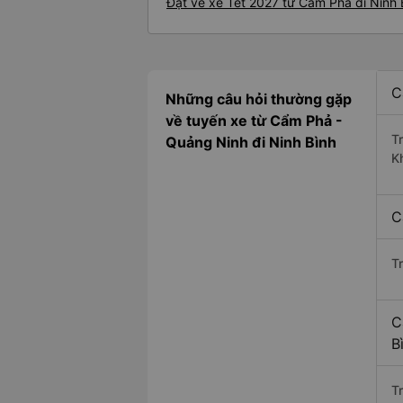
Đặt vé xe Tết 2027 từ Cẩm Phả đi Ninh 
C
Những câu hỏi thường gặp
về tuyến xe từ Cẩm Phả -
T
Quảng Ninh đi Ninh Bình
K
C
T
C
B
Tr