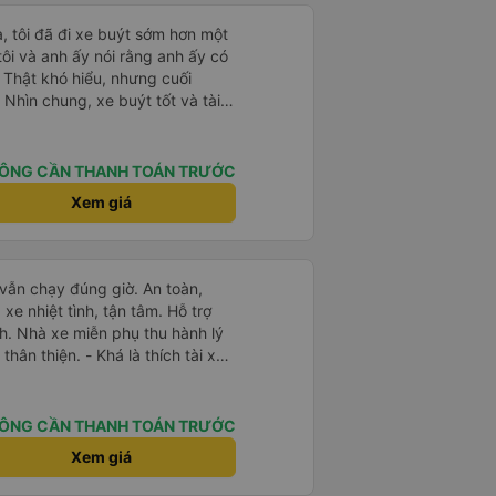
, tôi đã đi xe buýt sớm hơn một
 tôi và anh ấy nói rằng anh ấy có
 Thật khó hiểu, nhưng cuối
 Nhìn chung, xe buýt tốt và tài
ÔNG CẦN THANH TOÁN TRƯỚC
Xem giá
 vẫn chạy đúng giờ. An toàn,
e nhiệt tình, tận tâm. Hỗ trợ
h. Nhà xe miễn phụ thu hành lý
thân thiện. - Khá là thích tài xế.
 thiện, nhiệt tình. - Xe ngồi thoải
ạc. - Giữa trời mưa bão, mình
y nên cho 5 sao.
ÔNG CẦN THANH TOÁN TRƯỚC
Xem giá