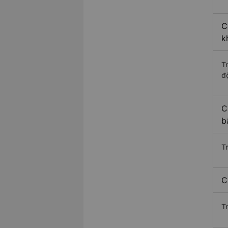
C
k
T
độ
C
b
T
C
T