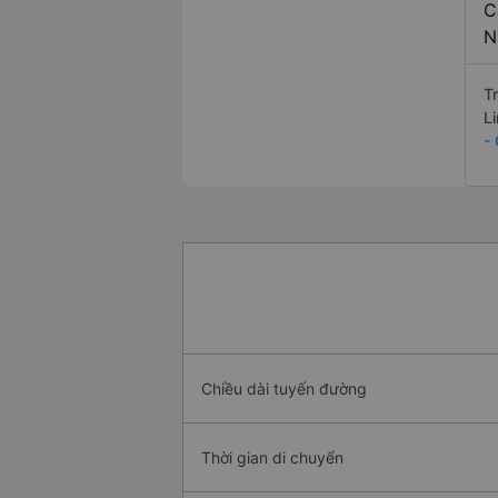
C
N
T
L
-
Chiều dài tuyến đường
Thời gian di chuyển