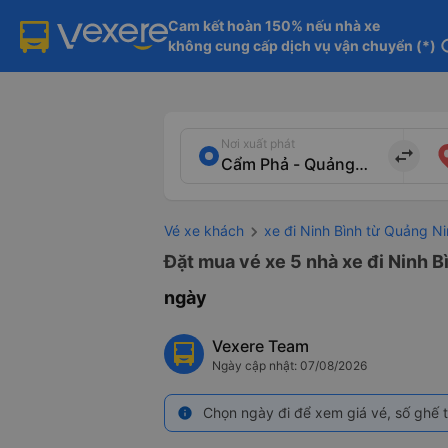
Cam kết hoàn 150% nếu nhà xe

không cung cấp dịch vụ vận chuyển (*)
in
Nơi xuất phát
import_export
Vé xe khách
xe đi Ninh Bình từ Quảng N
Đặt mua vé xe 5 nhà xe đi Ninh B
ngày
Vexere Team
Ngày cập nhật: 07/08/2026
Chọn ngày đi để xem giá vé, số ghế t
info