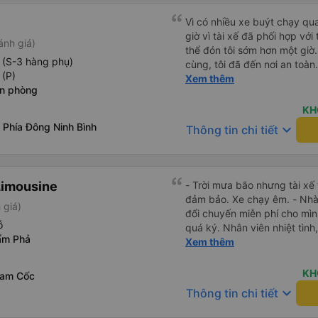
Vì có nhiều xe buýt chạy qua
giờ vì tài xế đã phối hợp với
ánh giá)
thể đón tôi sớm hơn một giờ.
 (S-3 hàng phụ)
cùng, tôi đã đến nơi an toàn.
 (P)
xế rất hữu ích
Xem thêm
n phòng
KH
 Phía Đông Ninh Bình
keyboard_arrow_down
Thông tin chi tiết
Limousine
- Trời mưa bão nhưng tài xế
đảm bảo. Xe chạy êm. - Nhà x
 giá)
đổi chuyến miễn phí cho mìn
ỗ
quá ký. Nhân viên nhiệt tình, 
ẩm Phả
Lái xe an toàn. Chu đáo, thân
Xem thêm
mái, có massage, có ổ cắm s
vẫn kịp giờ check-in sân ba
KH
Tam Cốc
keyboard_arrow_down
Thông tin chi tiết