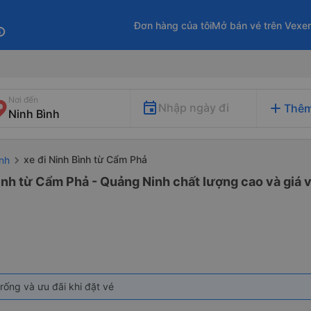
Đơn hàng của tôi
Mở bán vé trên Vexe
fo
Nơi đến
add
Nhập ngày đi
Thêm
xe đi Ninh Bình từ Cẩm Phả
inh
ình từ Cẩm Phả - Quảng Ninh chất lượng cao và giá v
rống và ưu đãi khi đặt vé