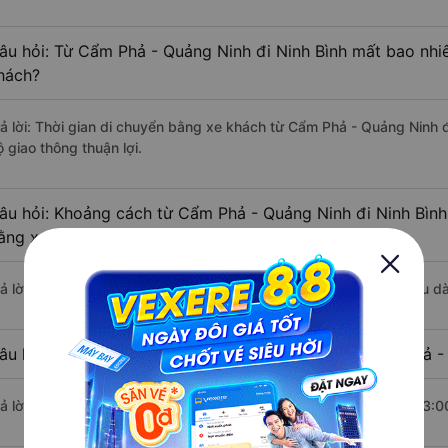
âu hỏi: Từ Cẩm Phả - Quảng Ninh đi Ninh Bình mất bao nhiê
hách?
rả lời: Thời gian di chuyển bằng xe khách từ Cẩm Phả - Quảng Ninh đ
 giao thông thuận lợi.
âu hỏi: Khoảng cách từ Cẩm Phả - Quảng Ninh đi Ninh Bình
ằng xe khách?
rả lời: Đoạn đường đi Ninh Bình từ Cẩm Phả - Quảng Ninh có chiều 
âu hỏi: Mỗi ngày có bao nhiêu chuyến xe khách Cẩm Phả - 
rả lời: Trung bình mỗi ngày có khoảng 111 chuyến xe bắt đầu từ 3:0