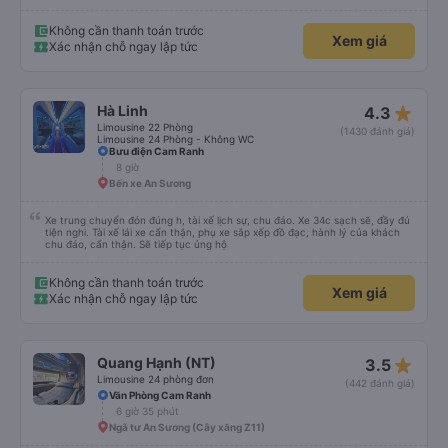
Không cần thanh toán trước
Xem giá
Xác nhận chỗ ngay lập tức
star_rate
Hà Linh
4.3
Limousine 22 Phòng
(1430 đánh giá)
Limousine 24 Phòng - Không WC
Bưu điện Cam Ranh
8 giờ
Bến xe An Sương
Xe trung chuyển đón đúng h, tài xế lịch sự, chu đáo. Xe 34c sạch sẽ, đầy đủ
tiện nghi. Tài xế lái xe cẩn thận, phụ xe sắp xếp đồ đạc, hành lý của khách
chu đáo, cẩn thận. Sẽ tiếp tục ủng hộ
Không cần thanh toán trước
Xem giá
Xác nhận chỗ ngay lập tức
star_rate
Quang Hạnh (NT)
3.5
Limousine 24 phòng đơn
(442 đánh giá)
Văn Phòng Cam Ranh
6 giờ 35 phút
Ngã tư An Sương (Cây xăng Z11)