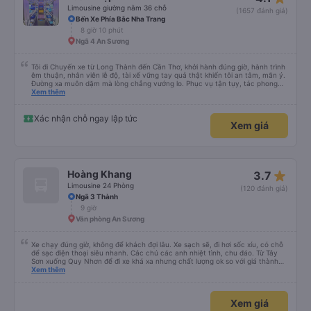
Limousine giường nằm 36 chỗ
(1657 đánh giá)
Bến Xe Phía Bắc Nha Trang
8 giờ 10 phút
Ngã 4 An Sương
Tôi đi Chuyến xe từ Long Thành đến Cần Thơ, khởi hành đúng giờ, hành trình
êm thuận, nhân viên lễ độ, tài xế vững tay quả thật khiến tôi an tâm, mãn ý.
Đường xa muôn dặm mà lòng chẳng vướng lo. Phục vụ tận tụy, tác phong
nghiêm cẩn, hiếm thấy giữa thời buổi kim tiền vội vã. Xã hội loạn đạo. Xin gửi
Xem thêm
lời tán dương chân thành, kính chúc nhà xe ngày một hưng thịnh, vạn lộ bình
an.”
Xác nhận chỗ ngay lập tức
Xem giá
star_rate
Hoàng Khang
3.7
Limousine 24 Phòng
(120 đánh giá)
Ngã 3 Thành
9 giờ
Văn phòng An Sương
Xe chạy đúng giờ, không để khách đợi lâu. Xe sạch sẽ, đi hơi sốc xíu, có chỗ
để sạc điện thoại siêu nhanh. Các chú các anh nhiệt tình, chu đáo. Từ Tây
Sơn xuống Quy Nhơn để đi xe khá xa nhưng chất lượng ok so với giá thành
chung.
Xem thêm
Xem giá