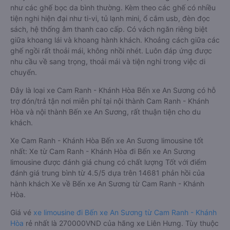
như các ghế bọc da bình thường. Kèm theo các ghế có nhiều
tiện nghi hiện đại như ti-vi, tủ lạnh mini, ổ cắm usb, đèn đọc
sách, hệ thống âm thanh cao cấp. Có vách ngăn riêng biệt
giữa khoang lái và khoang hành khách. Khoảng cách giữa các
ghế ngồi rất thoải mái, không nhồi nhét. Luôn đáp ứng được
nhu cầu về sang trọng, thoải mái và tiện nghi trong việc di
chuyển.
Đây là loại xe Cam Ranh - Khánh Hòa Bến xe An Sương có hỗ
trợ đón/trả tận nơi miễn phí tại nội thành Cam Ranh - Khánh
Hòa và nội thành Bến xe An Sương, rất thuận tiện cho du
khách.
Xe Cam Ranh - Khánh Hòa Bến xe An Sương limousine tốt
nhất: Xe từ Cam Ranh - Khánh Hòa đi Bến xe An Sương
limousine được đánh giá chung có chất lượng Tốt với điểm
đánh giá trung bình từ 4.5/5 dựa trên 14681 phản hồi của
hành khách Xe về Bến xe An Sương từ Cam Ranh - Khánh
Hòa.
Giá vé
xe limousine đi Bến xe An Sương từ Cam Ranh - Khánh
Hòa
rẻ nhất là 270000VND của hãng xe Liên Hưng. Tùy thuộc