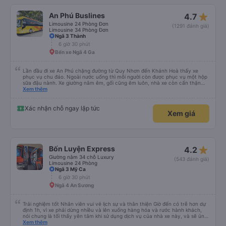
star_rate
An Phú Buslines
4.7
Limousine 24 Phòng Đơn
(1291 đánh giá)
Limousine 34 Phòng Đơn
Ngã 3 Thành
6 giờ 30 phút
Bến xe Ngã 4 Ga
Lần đầu đi xe An Phú chặng đường từ Quy Nhơn đến Khánh Hoà thấy xe
phục vụ chu đáo. Ngoài nước uống thì mỗi người còn được phục vụ một hộp
sữa đậu nành. Xe giường nằm êm, gối cũng êm luôn, nhà xe còn cẩn thận
treo thêm ở mỗi giường một cái giỏ nhỏ để đựng chai nước uống tránh rớt.
Xem thêm
Lái xe chạy an toàn, không phóng nhanh vượt ẩu. Dù lúc đi xe trống rất
nhiều chỗ những xe chỉ đón những khách đã đặt xe trước, không đón khách
ngoài (với số tiền bỏ ra cho tuyến đường như vậy thì thấy rất tốt)
Xác nhận chỗ ngay lập tức
Xem giá
star_rate
Bốn Luyện Express
4.2
Giường nằm 34 chỗ Luxury
(543 đánh giá)
Limousine 24 Phòng
Ngã 3 Mỹ Ca
6 giờ 30 phút
Ngã 4 An Sương
Trải nghiệm tốt Nhân viên vui vẻ lịch sự và thân thiện Giờ đến có trễ hơn dự
định 1h, vì xe phải dừng nhiều và lên xuống hàng hóa và rước hành khách,
nói chung là tối thấy yên tâm khi sử dụng dịch vụ của nhà xe này, và sẽ ủng
hộ và giới thiệu cho người thân sử dụng dịch vụ của nhà xe này
Xem thêm