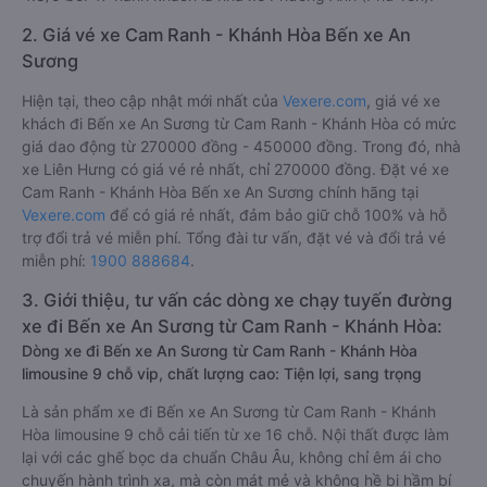
2. Giá vé xe Cam Ranh - Khánh Hòa Bến xe An
Sương
Hiện tại, theo cập nhật mới nhất của
Vexere.com
, giá vé xe
khách đi Bến xe An Sương từ Cam Ranh - Khánh Hòa có mức
giá dao động từ 270000 đồng - 450000 đồng. Trong đó, nhà
xe Liên Hưng có giá vé rẻ nhất, chỉ 270000 đồng. Đặt vé xe
Cam Ranh - Khánh Hòa Bến xe An Sương chính hãng tại
Vexere.com
để có giá rẻ nhất, đảm bảo giữ chỗ 100% và hỗ
trợ đổi trả vé miễn phí. Tổng đài tư vấn, đặt vé và đổi trả vé
miễn phí:
1900 888684
.
3. Giới thiệu, tư vấn các dòng xe chạy tuyến đường
xe đi Bến xe An Sương từ Cam Ranh - Khánh Hòa:
Dòng xe đi Bến xe An Sương từ Cam Ranh - Khánh Hòa
limousine 9 chỗ vip, chất lượng cao: Tiện lợi, sang trọng
Là sản phẩm xe đi Bến xe An Sương từ Cam Ranh - Khánh
Hòa limousine 9 chỗ cải tiến từ xe 16 chỗ. Nội thất được làm
lại với các ghế bọc da chuẩn Châu Âu, không chỉ êm ái cho
chuyến hành trình xa, mà còn mát mẻ và không hề bị hầm bí