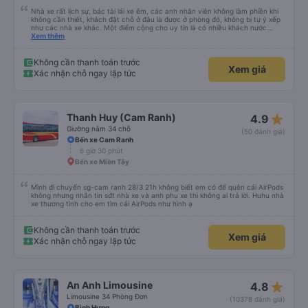
Nhà xe rất lịch sự, bác tài lái xe êm, các anh nhân viên không làm phiền khi
không cần thiết, khách đặt chỗ ở đâu là được ở phòng đó, không bị tự ý xếp
như các nhà xe khác. Một điểm cộng cho uy tín là có nhiều khách nước
Xem thêm
ngoài đi cùng chuyến để đến Nha Trang nha!
Không cần thanh toán trước
Xem giá
Xác nhận chỗ ngay lập tức
star_rate
Thanh Huy (Cam Ranh)
4.9
Giường nằm 34 chỗ
(50 đánh giá)
Bến xe Cam Ranh
6 giờ 30 phút
Bến xe Miền Tây
Mình đi chuyến sg-cam ranh 28/3 21h không biết em có để quên cái AirPods
không nhưng nhắn tin sđt nhà xe và anh phụ xe thì không ai trả lời. Huhu nhà
xe thương tình cho em tìm cái AirPods như hình ạ
Không cần thanh toán trước
Xem giá
Xác nhận chỗ ngay lập tức
star_rate
An Anh Limousine
4.8
Limousine 34 Phòng Đơn
(10378 đánh giá)
Bình Hưng