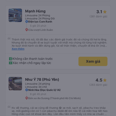
rộng rãi hơn, nhưng vẫn khá thoải mái và tốt hơn nhiều so với một chuyến đi
8-10 tiếng ngồi một chỗ. Chúng tôi cũng dừng lại gần Nha Trang và sau đó
được đưa đến ga bằng xe buýt nhỏ. Họ cũng vận chuyển hàng hóa trong
Mạnh Hùng
3.1
suốt chuyến đi, và có thể sẽ có những điểm dừng chân. Tôi khuyên bạn nên
chọn công ty này và đặt chỗ ngồi VIP.
Limousine 24 Phòng
(381 đánh giá)
Limousine 24 Phòng Đôi
Điện lực Cam Ranh
5 giờ 20 phút
Cầu vượt Linh Xuân
Thành thật mà nói, tôi đã đọc các đánh giá trước đó và chúng tôi hơi lo lắng.
Nhưng đó là chuyến đi xe buýt tuyệt vời nhất mà chúng tôi từng trải nghiệm.
Xe buýt khởi hành và đến đúng giờ, tài xế thân thiện, chuyến đi khá ổn (mặc
dù vẫn hơi xóc, nhưng đó là đặc trưng của Việt Nam ^^), và chỗ ngồi thoải
Xem thêm
mái. Chúng tôi thực sự rất hài lòng.
Không cần thanh toán trước
Xem giá
Xác nhận chỗ ngay lập tức
Như Ý 78 (Phú Yên)
4.5
Limousine 24 phòng
(283 đánh giá)
Limousine 34 chỗ
Ninh Hòa (Dọc Quốc lộ 1A)
8 giờ 45 phút
Bến xe An Sương (Thành phố Hồ Chí Minh)
Nv dễ thương, cái xe cũng dễ thương 😂 xe mới, sạch sẽ, pikachu treo khắp
xe, mỗi giường còn có 1 con pikachu dàiiiiii để ôm nữa 🤣 cái mền hoạ tiết heo
hồng chắc con nít khoái lắm đây. Lần đầu tiên mình thấy có nhà xe chuẩn bị