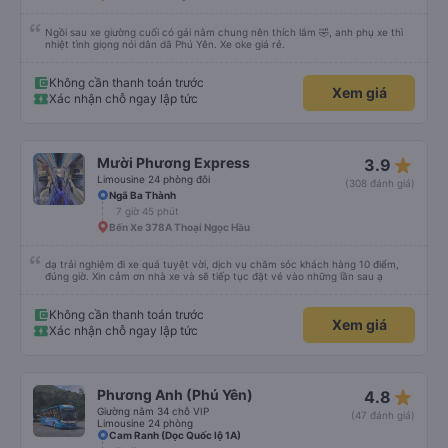
là 2:30 và tôi đang nói về nó. ạn bằng xe bu lông Limousine. Tôi nghĩ tài xế
đã giúp tôi vì nhìn tôi quá ngu ngốc. Tôi vẫn đang nghĩ rằng sẽ rất nguy hiểm
nếu không có tài xế... Cảm ơn các bạn rất nhiều.
Ngồi sau xe giường cuối có gái nằm chung nên thích lắm 🤣, anh phụ xe thì
nhiệt tình giọng nói dân dã Phú Yên. Xe oke giá rẻ.
Không cần thanh toán trước
Xem giá
Xác nhận chỗ ngay lập tức
star_rate
Mười Phương Express
3.9
Limousine 24 phòng đôi
(308 đánh giá)
Ngã Ba Thành
7 giờ 45 phút
Bến Xe 378A Thoại Ngọc Hầu
dạ trải nghiệm đi xe quá tuyệt vời, dịch vụ chăm sóc khách hàng 10 điểm,
đúng giờ. Xin cảm ơn nhà xe và sẽ tiếp tục đặt vé vào những lần sau ạ
Không cần thanh toán trước
Xem giá
Xác nhận chỗ ngay lập tức
star_rate
Phương Anh (Phú Yên)
4.8
Giường nằm 34 chỗ VIP
(47 đánh giá)
Limousine 24 phòng
Cam Ranh (Dọc Quốc lộ 1A)