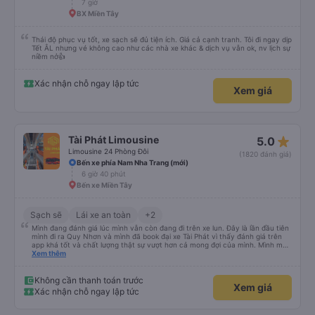
7 giờ
BX Miền Tây
Thái độ phục vụ tốt, xe sạch sẽ đủ tiện ích. Giá cả cạnh tranh. Tôi đi ngay dịp
Tết ÂL nhưng vé không cao như các nhà xe khác & dịch vụ vẫn ok, nv lịch sự
niềm nở👍
Xác nhận chỗ ngay lập tức
Xem giá
star_rate
Tài Phát Limousine
5.0
Limousine 24 Phòng Đôi
(1820 đánh giá)
Bến xe phía Nam Nha Trang (mới)
6 giờ 40 phút
Bến xe Miền Tây
Sạch sẽ
Lái xe an toàn
+2
Mình đang đánh giá lúc mình vẫn còn đang đi trên xe lun. Đây là lần đầu tiên
mình đi ra Quy Nhơn và mình đã book đại xe Tài Phát vì thấy đánh giá trên
app khá tốt và chất lượng thật sự vượt hơn cả mong đợi của mình. Mình mua
giường đôi và vừa đủ cho 2 người. Nhân viên của nhà xe phải nói là siêu nhiệt
Xem thêm
tình và dễ thương. Trước chuyến đi mình có gọi cho bên tổng đài thì anh
nhân viên hỗ trợ mình nói chuyện siêu nhẹ nhàng và vui vẻ . Lúc mình lên xe
trung chuyển và lên xe lớn thì luôn hỗ trợ xách vali giùm tụi mình. Trên xe thì
Không cần thanh toán trước
Xem giá
có cả bánh và sữa miễn phí cho khách còn chuẩn bị cả thuốc say xe, dép,
Xác nhận chỗ ngay lập tức
mền, gối và đặc biệt là có gối ôm. Nchung là phải chấm nhà xe 10 sao mới
đủ !!!