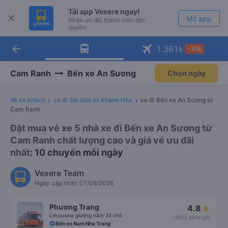
Tải app Vexere ngay!
Mở app
Nhận ưu đãi thành viên độc
quyền
arrow_back
Tải app Vexere
1.361
k
-30k
Mở app
-30k/ghế khi đặt vé máy bay qua
app
Cam Ranh
Bến xe An Sương
Chọn ngày
Vé xe khách
xe đi Sài Gòn từ Khánh Hòa
xe đi Bến xe An Sương từ
Cam Ranh
Đặt mua vé xe 5 nhà xe đi Bến xe An Sương từ
Cam Ranh chất lượng cao và giá vé ưu đãi
nhất
: 10 chuyến mỗi ngày
Vexere Team
Ngày cập nhật: 07/08/2026
Phương Trang
4.8
Limousine giường nằm 34 chỗ
(3952 đánh giá)
Bến xe Nam Nha Trang