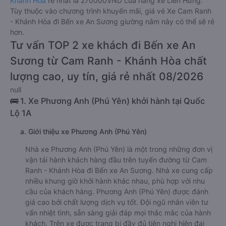
Khánh Hòa
rẻ nhất là 270000VND của hãng xe Liên Hưng.
Tùy thuộc vào chương trình khuyến mãi, giá vé Xe Cam Ranh
- Khánh Hòa đi Bến xe An Sương giường nằm này có thể sẽ rẻ
hơn.
Tư vấn TOP 2 xe khách đi Bến xe An
Sương từ Cam Ranh - Khánh Hòa chất
lượng cao, uy tín, giá rẻ nhất 08/2026
null
🚌 1. Xe Phương Anh (Phú Yên) khởi hành tại Quốc
Lộ 1A
a. Giới thiệu xe Phương Anh (Phú Yên)
Nhà xe Phương Anh (Phú Yên) là một trong những đơn vị
vận tải hành khách hàng đầu trên tuyến đường từ Cam
Ranh - Khánh Hòa đi Bến xe An Sương. Nhà xe cung cấp
nhiều khung giờ khởi hành khác nhau, phù hợp với nhu
cầu của khách hàng. Phương Anh (Phú Yên) được đánh
giá cao bởi chất lượng dịch vụ tốt. Đội ngũ nhân viên tư
vấn nhiệt tình, sẵn sàng giải đáp mọi thắc mắc của hành
khách. Trên xe được trang bị đầy đủ tiện nghi hiện đại