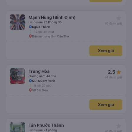
star_rate
Mạnh Hùng (Bình Định)
Limousine 22 Phòng Đôi
(0 đánh giá)
Ngã 3 Thành
12 giờ 30 phút
Bến xe trung tâm Cần Thơ
Xem giá
star_rate
Trung Hòa
2.5
Giường nằm 44 chỗ
(4 đánh giá)
QL1A Cam Ranh
8 giờ 20 phút
VP Sài Gòn
Xem giá
star_rate
Tân Phước Thành
Limousine 24 phòng
(0 đánh giá)