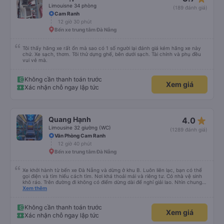
Limouisne 34 phòng
(189 đánh giá)
Cam Ranh
12 giờ 30 phút
Bến xe trung tâm Đà Nẵng
Tôi thấy hãng xe rất ổn mà sao có 1 số người lại đánh giá kém hãng xe này
chứ. Xe sạch, thơm. Tôi thử dựng ghế, bên dưới sạch. Tài chính và phụ đều
vui vẻ mà.
Không cần thanh toán trước
Xem giá
Xác nhận chỗ ngay lập tức
star_rate
Quang Hạnh
4.0
Limousine 32 giường (WC)
(1289 đánh giá)
Văn Phòng Cam Ranh
12 giờ 40 phút
Bến xe trung tâm Đà Nẵng
Xe khởi hành từ bến xe Đà Nẵng và dừng ở khu B. Luôn liên lạc, bạn có thể
gọi điện và tìm hiểu cách tìm. Nơi khá thoải mái và riêng tư. Có nhà vệ sinh
khô ráo. Trên đường đi không có điểm dừng dài để nghỉ giải lao. Nhìn chung
mọi thứ đều tuyệt vời.
Xem thêm
Không cần thanh toán trước
Xem giá
Xác nhận chỗ ngay lập tức