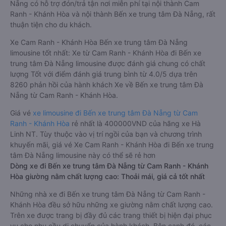
Nẵng có hỗ trợ đón/trả tận nơi miễn phí tại nội thành Cam
Ranh - Khánh Hòa và nội thành Bến xe trung tâm Đà Nẵng, rất
thuận tiện cho du khách.
Xe Cam Ranh - Khánh Hòa Bến xe trung tâm Đà Nẵng
limousine tốt nhất: Xe từ Cam Ranh - Khánh Hòa đi Bến xe
trung tâm Đà Nẵng limousine được đánh giá chung có chất
lượng Tốt với điểm đánh giá trung bình từ 4.0/5 dựa trên
8260 phản hồi của hành khách Xe về Bến xe trung tâm Đà
Nẵng từ Cam Ranh - Khánh Hòa.
Giá vé
xe limousine đi Bến xe trung tâm Đà Nẵng từ Cam
Ranh - Khánh Hòa
rẻ nhất là 400000VND của hãng xe Hà
Linh NT. Tùy thuộc vào vị trí ngồi của bạn và chương trình
khuyến mãi, giá vé Xe Cam Ranh - Khánh Hòa đi Bến xe trung
tâm Đà Nẵng limousine này có thể sẽ rẻ hơn
Dòng xe đi Bến xe trung tâm Đà Nẵng từ Cam Ranh - Khánh
Hòa giường nằm chất lượng cao: Thoải mái, giá cả tốt nhất
Những nhà xe đi Bến xe trung tâm Đà Nẵng từ Cam Ranh -
Khánh Hòa đều sở hữu những xe giường nằm chất lượng cao.
Trên xe được trang bị đầy đủ các trang thiết bị hiện đại phục
vụ cho nhu cầu di chuyển của hành khách. Bên cạnh đó, các