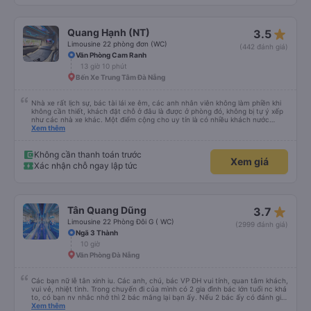
star_rate
Quang Hạnh (NT)
3.5
Limousine 22 phòng đơn (WC)
(442 đánh giá)
Văn Phòng Cam Ranh
13 giờ 10 phút
Bến Xe Trung Tâm Đà Nẵng
Nhà xe rất lịch sự, bác tài lái xe êm, các anh nhân viên không làm phiền khi
không cần thiết, khách đặt chỗ ở đâu là được ở phòng đó, không bị tự ý xếp
như các nhà xe khác. Một điểm cộng cho uy tín là có nhiều khách nước
Xem thêm
ngoài đi cùng chuyến để đến Nha Trang nha!
Không cần thanh toán trước
Xem giá
Xác nhận chỗ ngay lập tức
star_rate
Tân Quang Dũng
3.7
Limousine 22 Phòng Đôi G ( WC)
(2999 đánh giá)
Ngã 3 Thành
10 giờ
Văn Phòng Đà Nẵng
Các bạn nữ lễ tân xinh iu. Các anh, chú, bác VP ĐH vui tính, quan tâm khách,
vui vẻ, nhiệt tình. Trong chuyến đi của mình có 2 gia đình bác lớn tuổi nc khá
to, có bạn nv nhắc nhở thì 2 bác mắng lại bạn ấy. Nếu 2 bác ấy có đánh giá
xấu thì mình ngược lại nha. Bạn ấy nhắc nhở rất đúng. 2 bác nói rất to. To
Xem thêm