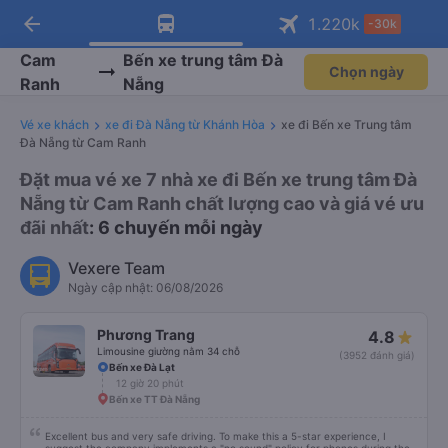
arrow_back
Tải app Vexere ngay!
Tải app Vexere
1.220
k
-30k
Mở app
Mở app
Nhận ưu đãi thành viên độc
-30k/ghế khi đặt vé máy bay qua
quyền
app
Cam
Bến xe trung tâm Đà
Chọn ngày
Ranh
Nẵng
Vé xe khách
xe đi Đà Nẵng từ Khánh Hòa
xe đi Bến xe Trung tâm
Đà Nẵng từ Cam Ranh
Đặt mua vé xe 7 nhà xe đi Bến xe trung tâm Đà
Nẵng từ Cam Ranh chất lượng cao và giá vé ưu
đãi nhất
: 6 chuyến mỗi ngày
Vexere Team
Ngày cập nhật: 06/08/2026
Phương Trang
4.8
Limousine giường nằm 34 chỗ
(3952 đánh giá)
Bến xe Đà Lạt
12 giờ 20 phút
Bến xe TT Đà Nẵng
Excellent bus and very safe driving. To make this a 5-star experience, I