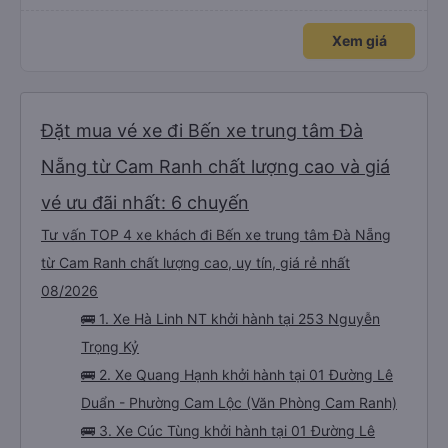
đến lỗi mình ngủ còn mơ được câu chuyện các bác nói với nhau xuất hiện
trong giấc mơ của mình luôn. Nên nếu bạn ấy bị phản ánh thì đừng trừ lương
bạn ấy nha. Nếu bạn ấy bị trừ thì bảo bạn ấy liên hệ sđt của mình, mình hỗ
Xem giá
trợ ạ. Số mình đuôi 666, chuyến ĐH-NT ngày 16/1. À các bạn nữ lễ tân xinh
iu còn đổi cho mình phòng đơn sang đôi xong còn note là (một mình) yêu
luôn. Nhưng phòng đôi mà nằm một thì mỗi lần xe rẽ 1 cái là ✈️ Ít đi xe khách
nhưng đủ để đánh giá 10/10.
Đặt mua vé xe đi Bến xe trung tâm Đà
Nẵng từ Cam Ranh chất lượng cao và giá
vé ưu đãi nhất: 6 chuyến
Tư vấn TOP 4 xe khách đi Bến xe trung tâm Đà Nẵng
từ Cam Ranh chất lượng cao, uy tín, giá rẻ nhất
08/2026
🚌 1. Xe Hà Linh NT khởi hành tại 253 Nguyễn
Trọng Kỷ
🚌 2. Xe Quang Hạnh khởi hành tại 01 Đường Lê
Duẩn - Phường Cam Lộc (Văn Phòng Cam Ranh)
🚌 3. Xe Cúc Tùng khởi hành tại 01 Đường Lê