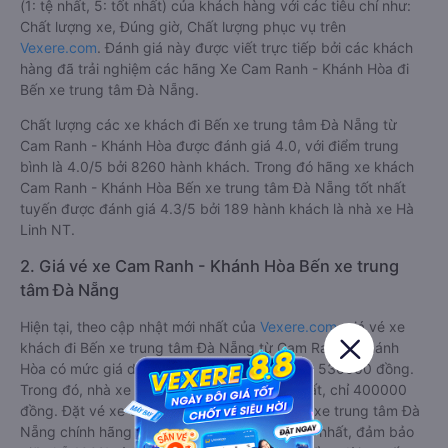
(1: tệ nhất, 5: tốt nhất) của khách hàng với các tiêu chí như:
Chất lượng xe, Đúng giờ, Chất lượng phục vụ trên
Vexere.com
. Đánh giá này được viết trực tiếp bởi các khách
hàng đã trải nghiệm các hãng Xe Cam Ranh - Khánh Hòa đi
Bến xe trung tâm Đà Nẵng.
Chất lượng các xe khách đi Bến xe trung tâm Đà Nẵng từ
Cam Ranh - Khánh Hòa được đánh giá 4.0, với điểm trung
bình là 4.0/5 bởi 8260 hành khách. Trong đó hãng xe khách
Cam Ranh - Khánh Hòa Bến xe trung tâm Đà Nẵng tốt nhất
tuyến được đánh giá 4.3/5 bởi 189 hành khách là nhà xe Hà
Linh NT.
2. Giá vé xe Cam Ranh - Khánh Hòa Bến xe trung
tâm Đà Nẵng
Hiện tại, theo cập nhật mới nhất của
Vexere.com
, giá vé xe
khách đi Bến xe trung tâm Đà Nẵng từ Cam Ranh - Khánh
Hòa có mức giá dao động từ 400000 đồng - 530000 đồng.
Trong đó, nhà xe Hà Linh NT có giá vé rẻ nhất, chỉ 400000
đồng. Đặt vé xe Cam Ranh - Khánh Hòa Bến xe trung tâm Đà
Nẵng chính hãng tại
Vexere.com
để có giá rẻ nhất, đảm bảo