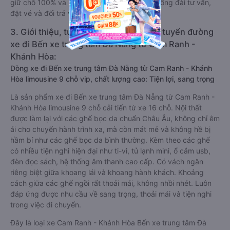
giữ chỗ 100% và hỗ trợ đổi trả vé miễn phí. Tổng đài tư vấn,
đặt vé và đổi trả vé miễn phí:
1900 888684
.
3. Giới thiệu, tư vấn các dòng xe chạy tuyến đường
xe đi Bến xe trung tâm Đà Nẵng từ Cam Ranh -
Khánh Hòa:
Dòng xe đi Bến xe trung tâm Đà Nẵng từ Cam Ranh - Khánh
Hòa limousine 9 chỗ vip, chất lượng cao: Tiện lợi, sang trọng
Là sản phẩm xe đi Bến xe trung tâm Đà Nẵng từ Cam Ranh -
Khánh Hòa limousine 9 chỗ cải tiến từ xe 16 chỗ. Nội thất
được làm lại với các ghế bọc da chuẩn Châu Âu, không chỉ êm
ái cho chuyến hành trình xa, mà còn mát mẻ và không hề bị
hầm bí như các ghế bọc da bình thường. Kèm theo các ghế
có nhiều tiện nghi hiện đại như ti-vi, tủ lạnh mini, ổ cắm usb,
đèn đọc sách, hệ thống âm thanh cao cấp. Có vách ngăn
riêng biệt giữa khoang lái và khoang hành khách. Khoảng
cách giữa các ghế ngồi rất thoải mái, không nhồi nhét. Luôn
đáp ứng được nhu cầu về sang trọng, thoải mái và tiện nghi
trong việc di chuyển.
Đây là loại xe Cam Ranh - Khánh Hòa Bến xe trung tâm Đà