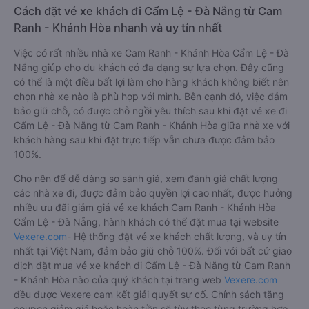
Cách đặt vé xe khách đi Cẩm Lệ - Đà Nẵng từ Cam
Ranh - Khánh Hòa nhanh và uy tín nhất
Việc có rất nhiều nhà xe Cam Ranh - Khánh Hòa Cẩm Lệ - Đà
Nẵng giúp cho du khách có đa dạng sự lựa chọn. Đây cũng
có thể là một điều bất lợi làm cho hàng khách không biết nên
chọn nhà xe nào là phù hợp với mình. Bên cạnh đó, việc đảm
bảo giữ chỗ, có được chỗ ngồi yêu thích sau khi đặt vé xe đi
Cẩm Lệ - Đà Nẵng từ Cam Ranh - Khánh Hòa giữa nhà xe với
khách hàng sau khi đặt trực tiếp vẫn chưa được đảm bảo
100%.
Cho nên để dễ dàng so sánh giá, xem đánh giá chất lượng
các nhà xe đi, được đảm bảo quyền lợi cao nhất, được hưởng
nhiều ưu đãi giảm giá vé xe khách Cam Ranh - Khánh Hòa
Cẩm Lệ - Đà Nẵng, hành khách có thể đặt mua tại website
Vexere.com
- Hệ thống đặt vé xe khách chất lượng, và uy tín
nhất tại Việt Nam, đảm bảo giữ chỗ 100%. Đối với bất cứ giao
dịch đặt mua vé xe khách đi Cẩm Lệ - Đà Nẵng từ Cam Ranh
- Khánh Hòa nào của quý khách tại trang web
Vexere.com
đều được Vexere cam kết giải quyết sự cố. Chính sách tặng
coupon giảm giá hoặc hoàn tiền sẽ tùy theo từng trường hợp