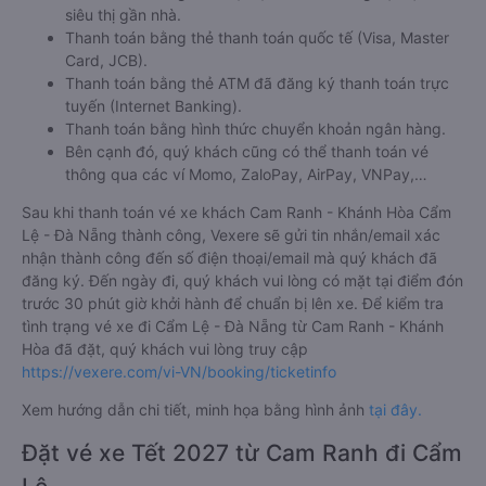
siêu thị gần nhà.
Thanh toán bằng thẻ thanh toán quốc tế (Visa, Master
Card, JCB).
Thanh toán bằng thẻ ATM đã đăng ký thanh toán trực
tuyến (Internet Banking).
Thanh toán bằng hình thức chuyển khoản ngân hàng.
Bên cạnh đó, quý khách cũng có thể thanh toán vé
thông qua các ví Momo, ZaloPay, AirPay, VNPay,…
Sau khi thanh toán vé xe khách Cam Ranh - Khánh Hòa Cẩm
Lệ - Đà Nẵng thành công, Vexere sẽ gửi tin nhắn/email xác
nhận thành công đến số điện thoại/email mà quý khách đã
đăng ký. Đến ngày đi, quý khách vui lòng có mặt tại điểm đón
trước 30 phút giờ khởi hành để chuẩn bị lên xe. Để kiểm tra
tình trạng vé xe đi Cẩm Lệ - Đà Nẵng từ Cam Ranh - Khánh
Hòa đã đặt, quý khách vui lòng truy cập
https://vexere.com/vi-VN/booking/ticketinfo
Xem hướng dẫn chi tiết, minh họa bằng hình ảnh
tại đây.
Đặt vé xe Tết 2027 từ Cam Ranh đi Cẩm