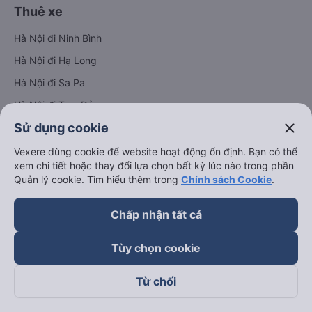
Thuê xe
Hà Nội đi Ninh Bình
Hà Nội đi Hạ Long
Hà Nội đi Sa Pa
Hà Nội đi Tam Đảo
close
Sử dụng cookie
Đà Nẵng đi Hội An
Đà Nẵng đi Huế
Vexere dùng cookie để website hoạt động ổn định. Bạn có thể
xem chi tiết hoặc thay đổi lựa chọn bất kỳ lúc nào trong phần
Hải Phòng đi Hà Nội
Quản lý cookie. Tìm hiểu thêm trong
Chính sách Cookie
.
Xem tất cả tuyến đường
Chấp nhận tất cả
Tùy chọn cookie
Từ chối
keyboard_arrow_down
Về chúng tôi