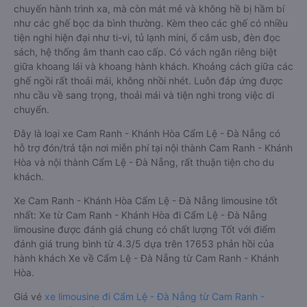
chuyến hành trình xa, mà còn mát mẻ và không hề bị hầm bí
như các ghế bọc da bình thường. Kèm theo các ghế có nhiều
tiện nghi hiện đại như ti-vi, tủ lạnh mini, ổ cắm usb, đèn đọc
sách, hệ thống âm thanh cao cấp. Có vách ngăn riêng biệt
giữa khoang lái và khoang hành khách. Khoảng cách giữa các
ghế ngồi rất thoải mái, không nhồi nhét. Luôn đáp ứng được
nhu cầu về sang trọng, thoải mái và tiện nghi trong việc di
chuyển.
Đây là loại xe Cam Ranh - Khánh Hòa Cẩm Lệ - Đà Nẵng có
hỗ trợ đón/trả tận nơi miễn phí tại nội thành Cam Ranh - Khánh
Hòa và nội thành Cẩm Lệ - Đà Nẵng, rất thuận tiện cho du
khách.
Xe Cam Ranh - Khánh Hòa Cẩm Lệ - Đà Nẵng limousine tốt
nhất: Xe từ Cam Ranh - Khánh Hòa đi Cẩm Lệ - Đà Nẵng
limousine được đánh giá chung có chất lượng Tốt với điểm
đánh giá trung bình từ 4.3/5 dựa trên 17653 phản hồi của
hành khách Xe về Cẩm Lệ - Đà Nẵng từ Cam Ranh - Khánh
Hòa.
Giá vé
xe limousine đi Cẩm Lệ - Đà Nẵng từ Cam Ranh -