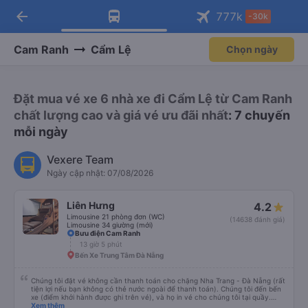
arrow_back
Tải app Vexere ngay!
Tải app Vexere
777
k
-30k
Mở app
Mở app
Nhận ưu đãi thành viên độc
-30k/ghế khi đặt vé máy bay qua
quyền
app
Cam Ranh
Cẩm Lệ
Chọn ngày
Đặt mua vé xe 6 nhà xe đi Cẩm Lệ từ Cam Ranh
chất lượng cao và giá vé ưu đãi nhất
: 7 chuyến
mỗi ngày
Vexere Team
Ngày cập nhật: 07/08/2026
Liên Hưng
4.2
Limousine 21 phòng đơn (WC)
(14638 đánh giá)
Limousine 34 giường (mới)
Bưu điện Cam Ranh
13 giờ 5 phút
Bến Xe Trung Tâm Đà Nẵng
Chúng tôi đặt vé không cần thanh toán cho chặng Nha Trang - Đà Nẵng (rất
tiện lợi nếu bạn không có thẻ nước ngoài để thanh toán). Chúng tôi đến bến
xe (điểm khởi hành được ghi trên vé), và họ in vé cho chúng tôi tại quầy.
Chúng tôi cũng quyết định mua vé chiều về trực tiếp tại quầy, vì giá vé trên
Xem thêm