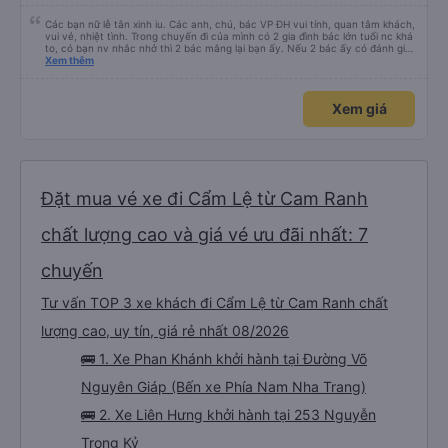
Các bạn nữ lễ tân xinh iu. Các anh, chú, bác VP ĐH vui tính, quan tâm khách,
vui vẻ, nhiệt tình. Trong chuyến đi của mình có 2 gia đình bác lớn tuổi nc khá
to, có bạn nv nhắc nhở thì 2 bác mắng lại bạn ấy. Nếu 2 bác ấy có đánh giá
xấu thì mình ngược lại nha. Bạn ấy nhắc nhở rất đúng. 2 bác nói rất to. To
Xem thêm
đến lỗi mình ngủ còn mơ được câu chuyện các bác nói với nhau xuất hiện
trong giấc mơ của mình luôn. Nên nếu bạn ấy bị phản ánh thì đừng trừ lương
bạn ấy nha. Nếu bạn ấy bị trừ thì bảo bạn ấy liên hệ sđt của mình, mình hỗ
Xem giá
trợ ạ. Số mình đuôi 666, chuyến ĐH-NT ngày 16/1. À các bạn nữ lễ tân xinh
iu còn đổi cho mình phòng đơn sang đôi xong còn note là (một mình) yêu
luôn. Nhưng phòng đôi mà nằm một thì mỗi lần xe rẽ 1 cái là ✈️ Ít đi xe khách
nhưng đủ để đánh giá 10/10.
Đặt mua vé xe đi Cẩm Lệ từ Cam Ranh
chất lượng cao và giá vé ưu đãi nhất: 7
chuyến
Tư vấn TOP 3 xe khách đi Cẩm Lệ từ Cam Ranh chất
lượng cao, uy tín, giá rẻ nhất 08/2026
🚌 1. Xe Phan Khánh khởi hành tại Đường Võ
Nguyên Giáp (Bến xe Phía Nam Nha Trang)
🚌 2. Xe Liên Hưng khởi hành tại 253 Nguyễn
Trọng Kỷ