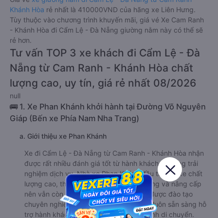
Khánh Hòa
rẻ nhất là 410000VND của hãng xe Liên Hưng.
Tùy thuộc vào chương trình khuyến mãi, giá vé Xe Cam Ranh
- Khánh Hòa đi Cẩm Lệ - Đà Nẵng giường nằm này có thể sẽ
rẻ hơn.
Tư vấn TOP 3 xe khách đi Cẩm Lệ - Đà
Nẵng từ Cam Ranh - Khánh Hòa chất
lượng cao, uy tín, giá rẻ nhất 08/2026
null
🚌 1. Xe Phan Khánh khởi hành tại Đường Võ Nguyên
Giáp (Bến xe Phía Nam Nha Trang)
a. Giới thiệu xe Phan Khánh
Xe đi Cẩm Lệ - Đà Nẵng từ Cam Ranh - Khánh Hòa nhận
được rất nhiều đánh giá tốt từ hành khách đã từng trải
nghiệm dịch vụ. Nhà xe Phan Khánh đầu tư dàn xe chất
lượng cao, thường xuyên được bảo dưỡng và nâng cấp
nên vẫn còn rất mới. Đội ngũ nhân viên được đào tạo
chuyên nghiệp, tài xế giàu kinh nghiệm, luôn sẵn sàng hỗ
trợ hành khách đến khi kết thúc hành trình di chuyển.