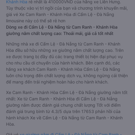
Khánh Hòa
rẻ nhất là 410000VND của hãng xe Liên Hưng.
Tùy thuộc vào vị trí ngồi của bạn và chương trình khuyến mãi,
giá vé Xe Cam Ranh - Khánh Hòa đi Cẩm Lệ - Đà Nẵng
limousine này có thể sẽ rẻ hơn
Dòng xe đi Cẩm Lệ - Đà Nẵng từ Cam Ranh - Khánh Hòa
giường nằm chất lượng cao: Thoải mái, giá cả tốt nhất
Những nhà xe đi Cẩm Lệ - Đà Nẵng từ Cam Ranh - Khánh
Hòa đều sở hữu những xe giường nằm chất lượng cao. Trên
xe được trang bị đầy đủ các trang thiết bị hiện đại phục vụ
cho nhu cầu di chuyển của hành khách. Bên cạnh đó, các
hãng xe khách Cam Ranh - Khánh Hòa Cẩm Lệ - Đà Nẵng
luôn chú trọng đến chất lượng dịch vụ, không ngừng cải thiện
để mang đến trải nghiệm hoàn hảo cho hành khách.
Xe Cam Ranh - Khánh Hòa Cẩm Lệ - Đà Nẵng giường nằm tốt
nhất: Xe từ Cam Ranh - Khánh Hòa đi Cẩm Lệ - Đà Nẵng
giường nằm được đánh giá chung chất lượng Tốt với điểm
đánh giá trung bình từ 4.3/5 dựa trên 17653 phản hồi của
hành khách Xe về Cẩm Lệ - Đà Nẵng từ Cam Ranh - Khánh
Hòa.
Giá vé
xe giường nằm đi Cẩm Lệ - Đà Nẵng từ Cam Ranh -